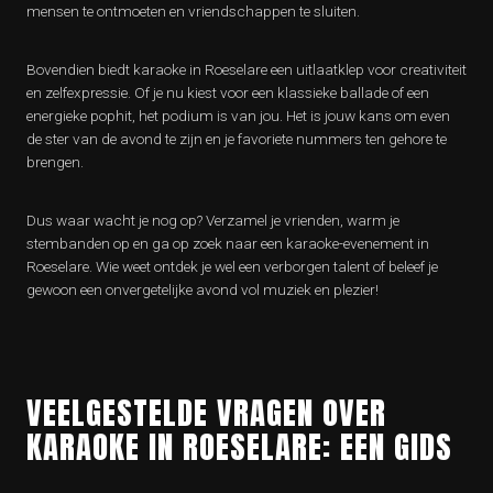
mensen te ontmoeten en vriendschappen te sluiten.
Bovendien biedt karaoke in Roeselare een uitlaatklep voor creativiteit
en zelfexpressie. Of je nu kiest voor een klassieke ballade of een
energieke pophit, het podium is van jou. Het is jouw kans om even
de ster van de avond te zijn en je favoriete nummers ten gehore te
brengen.
Dus waar wacht je nog op? Verzamel je vrienden, warm je
stembanden op en ga op zoek naar een karaoke-evenement in
Roeselare. Wie weet ontdek je wel een verborgen talent of beleef je
gewoon een onvergetelijke avond vol muziek en plezier!
VEELGESTELDE VRAGEN OVER
KARAOKE IN ROESELARE: EEN GIDS