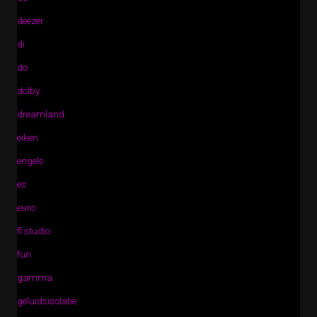
deezer
di
do
dolby
dreamland
eiken
engels
es
euro
fl studio
fun
gamma
geluidsisolatie