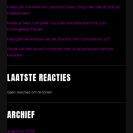
Hallelujah Karaoke van Leonard Cohen: Zing mee met dit tijdloze
meesterwerk!
Maak je Feest Compleet: Huur een Karaoke Machine voor
Onvergetelijk Plezier!
Diepgaande Analyse van de Shadow Hills Compressor VST
Geniet van een avond vol plezier met Je ne parle pas français
karaoke!
LAATSTE REACTIES
Geen reacties om te tonen.
ARCHIEF
augustus 2026