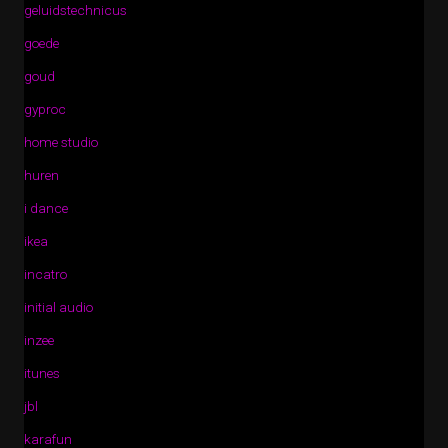
geluidstechnicus
goede
goud
gyproc
home studio
huren
i dance
ikea
incatro
initial audio
inzee
itunes
jbl
karafun