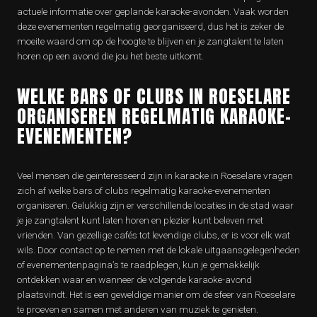
actuele informatie over geplande karaoke-avonden. Vaak worden
deze evenementen regelmatig georganiseerd, dus het is zeker de
moeite waard om op de hoogte te blijven en je zangtalent te laten
horen op een avond die jou het beste uitkomt.
WELKE BARS OF CLUBS IN ROESELARE
ORGANISEREN REGELMATIG KARAOKE-
EVENEMENTEN?
Veel mensen die geïnteresseerd zijn in karaoke in Roeselare vragen
zich af welke bars of clubs regelmatig karaoke-evenementen
organiseren. Gelukkig zijn er verschillende locaties in de stad waar
je je zangtalent kunt laten horen en plezier kunt beleven met
vrienden. Van gezellige cafés tot levendige clubs, er is voor elk wat
wils. Door contact op te nemen met de lokale uitgaansgelegenheden
of evenementenpagina’s te raadplegen, kun je gemakkelijk
ontdekken waar en wanneer de volgende karaoke-avond
plaatsvindt. Het is een geweldige manier om de sfeer van Roeselare
te proeven en samen met anderen van muziek te genieten.