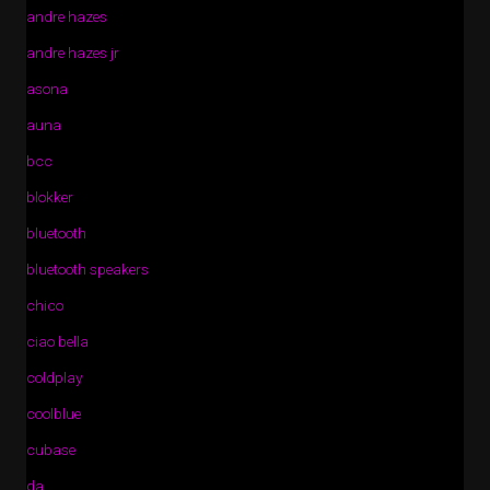
andre hazes
andre hazes jr
asona
auna
bcc
blokker
bluetooth
bluetooth speakers
chico
ciao bella
coldplay
coolblue
cubase
da