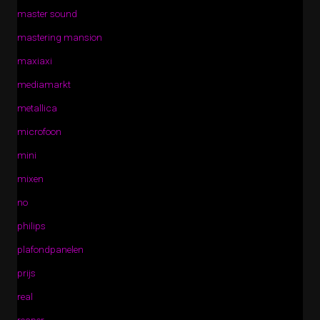
master sound
mastering mansion
maxiaxi
mediamarkt
metallica
microfoon
mini
mixen
no
philips
plafondpanelen
prijs
real