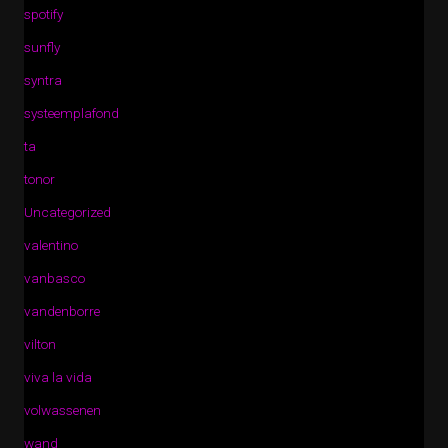
spotify
sunfly
syntra
systeemplafond
ta
tonor
Uncategorized
valentino
vanbasco
vandenborre
vilton
viva la vida
volwassenen
wand