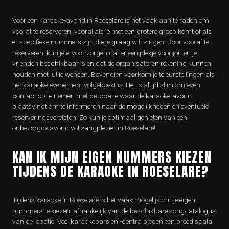
Voor een karaoke-avond in Roeselare is het vaak aan te raden om
vooraf te reserveren, vooral als je met een grotere groep komt of als
er specifieke nummers zijn die je graag wilt zingen. Door vooraf te
reserveren, kun je ervoor zorgen dat er een plekje voor jou en je
vrienden beschikbaar is en dat de organisatoren rekening kunnen
houden met jullie wensen. Bovendien voorkom je teleurstellingen als
het karaoke-evenement volgeboekt is. Het is altijd slim om even
contact op te nemen met de locatie waar de karaoke-avond
plaatsvindt om te informeren naar de mogelijkheden en eventuele
reserveringsvereisten. Zo kun je optimaal genieten van een
onbezorgde avond vol zangplezier in Roeselare!
KAN IK MIJN EIGEN NUMMERS KIEZEN
TIJDENS DE KARAOKE IN ROESELARE?
Tijdens karaoke in Roeselare is het vaak mogelijk om je eigen
nummers te kiezen, afhankelijk van de beschikbare songcatalogus
van de locatie. Veel karaokebars en -centra bieden een breed scala