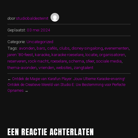
door
studiobaldesteinit
Geplaatst:
03 mei 2024
Categorie:
Uncategorized
Tags:
avonden
,
bars
,
cafés
,
clubs
,
disney-singalong
,
evenementen
,
jaren '80-feest
,
karaoke
,
karaoke roeselare
,
locatie
,
organisatoren
,
reserveren
,
rock-nacht
,
roeselare
,
schema
,
sfeer
,
sociale media
,
thema-avonden
,
vrienden
,
websites
,
zangtalent
←
Ontdek de Magie van Karafun Player: Jouw Ultieme Karaoke-ervaring!
Ontdek de Creatieve Wereld van Studio E: Uw Bestemming voor Perfecte
Opnames
→
EEN REACTIE ACHTERLATEN