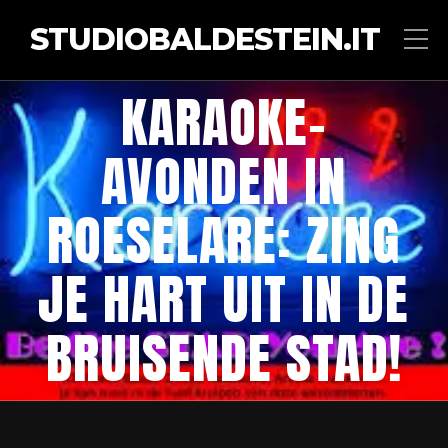
STUDIOBALDESTEIN.IT
KARAOKE-
AVONDEN IN
ROESELARE: ZING
JE HART UIT IN DE
BRUISENDE STAD!