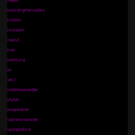
reaper
recordingthemasters
rockfon
rockwool
roland
roze
samsung
se
set 2
sinterklaasliedjes
skyfall
slaapkamer
soprano karaoke
spanplafond