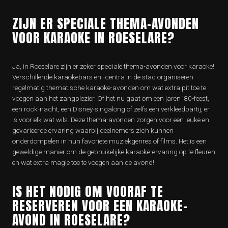
ZIJN ER SPECIALE THEMA-AVONDEN
VOOR KARAOKE IN ROESELARE?
Ja, in Roeselare zijn er zeker speciale thema-avonden voor karaoke!
Verschillende karaokebars en -centra in de stad organiseren
regelmatig thematische karaoke-avonden om wat extra pit toe te
voegen aan het zangplezier. Of het nu gaat om een jaren ’80-feest,
een rock-nacht, een Disney-singalong of zelfs een verkleedpartij, er
is voor elk wat wils. Deze thema-avonden zorgen voor een leuke en
gevarieerde ervaring waarbij deelnemers zich kunnen
onderdompelen in hun favoriete muziekgenres of films. Het is een
geweldige manier om de gebruikelijke karaoke-ervaring op te fleuren
en wat extra magie toe te voegen aan de avond!
IS HET NODIG OM VOORAF TE
RESERVEREN VOOR EEN KARAOKE-
AVOND IN ROESELARE?