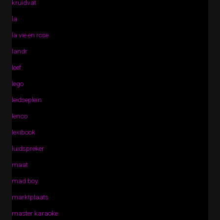
kruidvat
la
la vie en rose
landr
leef
lego
leidseplein
lenco
lexibook
luidspreker
maat
mad boy
marktplaats
master karaoke