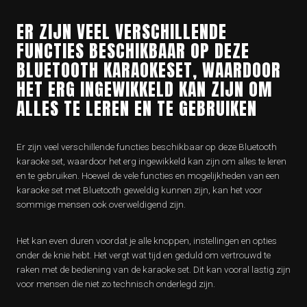
ER ZIJN VEEL VERSCHILLENDE
FUNCTIES BESCHIKBAAR OP DEZE
BLUETOOTH KARAOKESET, WAARDOOR
HET ERG INGEWIKKELD KAN ZIJN OM
ALLES TE LEREN EN TE GEBRUIKEN
Er zijn veel verschillende functies beschikbaar op deze Bluetooth
karaoke set, waardoor het erg ingewikkeld kan zijn om alles te leren
en te gebruiken. Hoewel de vele functies en mogelijkheden van een
karaoke set met Bluetooth geweldig kunnen zijn, kan het voor
sommige mensen ook overweldigend zijn.
Het kan even duren voordat je alle knoppen, instellingen en opties
onder de knie hebt. Het vergt wat tijd en geduld om vertrouwd te
raken met de bediening van de karaoke set. Dit kan vooral lastig zijn
voor mensen die niet zo technisch onderlegd zijn.