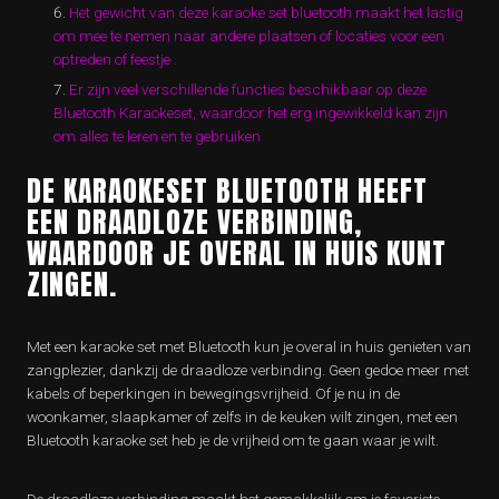
Het gewicht van deze karaoke set bluetooth maakt het lastig
om mee te nemen naar andere plaatsen of locaties voor een
optreden of feestje .
Er zijn veel verschillende functies beschikbaar op deze
Bluetooth Karaokeset, waardoor het erg ingewikkeld kan zijn
om alles te leren en te gebruiken
DE KARAOKESET BLUETOOTH HEEFT
EEN DRAADLOZE VERBINDING,
WAARDOOR JE OVERAL IN HUIS KUNT
ZINGEN.
Met een karaoke set met Bluetooth kun je overal in huis genieten van
zangplezier, dankzij de draadloze verbinding. Geen gedoe meer met
kabels of beperkingen in bewegingsvrijheid. Of je nu in de
woonkamer, slaapkamer of zelfs in de keuken wilt zingen, met een
Bluetooth karaoke set heb je de vrijheid om te gaan waar je wilt.