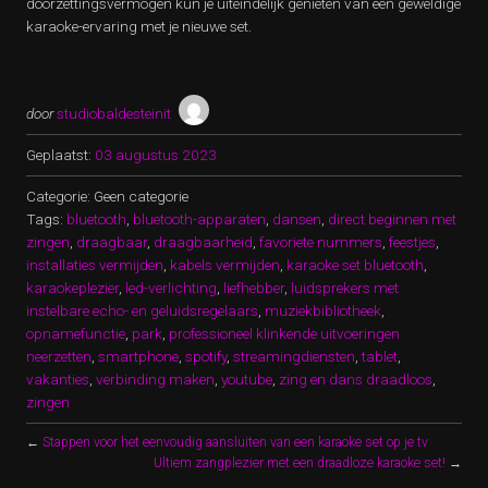
doorzettingsvermogen kun je uiteindelijk genieten van een geweldige
karaoke-ervaring met je nieuwe set.
door
studiobaldesteinit
Geplaatst:
03 augustus 2023
Categorie: Geen categorie
Tags:
bluetooth
,
bluetooth-apparaten
,
dansen
,
direct beginnen met
zingen
,
draagbaar
,
draagbaarheid
,
favoriete nummers
,
feestjes
,
installaties vermijden
,
kabels vermijden
,
karaoke set bluetooth
,
karaokeplezier
,
led-verlichting
,
liefhebber
,
luidsprekers met
instelbare echo- en geluidsregelaars
,
muziekbibliotheek
,
opnamefunctie
,
park
,
professioneel klinkende uitvoeringen
neerzetten
,
smartphone
,
spotify
,
streamingdiensten
,
tablet
,
vakanties
,
verbinding maken
,
youtube
,
zing en dans draadloos
,
zingen
←
Stappen voor het eenvoudig aansluiten van een karaoke set op je tv
Ultiem zangplezier met een draadloze karaoke set!
→