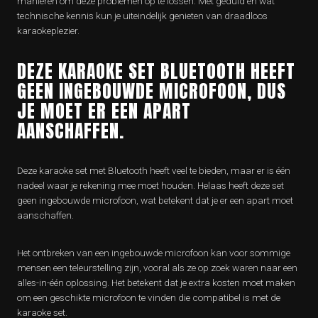
manieren om deze problemen op te lossen. Met geduld en wat
technische kennis kun je uiteindelijk genieten van draadloos
karaokeplezier.
DEZE KARAOKE SET BLUETOOTH HEEFT
GEEN INGEBOUWDE MICROFOON, DUS
JE MOET ER EEN APART
AANSCHAFFEN.
Deze karaoke set met Bluetooth heeft veel te bieden, maar er is één
nadeel waar je rekening mee moet houden. Helaas heeft deze set
geen ingebouwde microfoon, wat betekent dat je er een apart moet
aanschaffen.
Het ontbreken van een ingebouwde microfoon kan voor sommige
mensen een teleurstelling zijn, vooral als ze op zoek waren naar een
alles-in-één oplossing. Het betekent dat je extra kosten moet maken
om een geschikte microfoon te vinden die compatibel is met de
karaoke set.