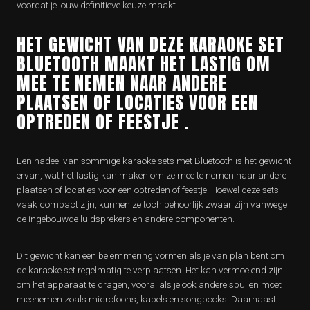
voordat je jouw definitieve keuze maakt.
HET GEWICHT VAN DEZE KARAOKE SET
BLUETOOTH MAAKT HET LASTIG OM
MEE TE NEMEN NAAR ANDERE
PLAATSEN OF LOCATIES VOOR EEN
OPTREDEN OF FEESTJE .
Een nadeel van sommige karaoke sets met Bluetooth is het gewicht
ervan, wat het lastig kan maken om ze mee te nemen naar andere
plaatsen of locaties voor een optreden of feestje. Hoewel deze sets
vaak compact zijn, kunnen ze toch behoorlijk zwaar zijn vanwege
de ingebouwde luidsprekers en andere componenten.
Dit gewicht kan een belemmering vormen als je van plan bent om
de karaoke set regelmatig te verplaatsen. Het kan vermoeiend zijn
om het apparaat te dragen, vooral als je ook andere spullen moet
meenemen zoals microfoons, kabels en songbooks. Daarnaast