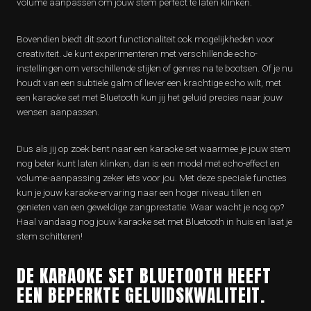
volume aanpassen om jouw stem perfect te laten klinken.
Bovendien biedt dit soort functionaliteit ook mogelijkheden voor
creativiteit. Je kunt experimenteren met verschillende echo-
instellingen om verschillende stijlen of genres na te bootsen. Of je nu
houdt van een subtiele galm of liever een krachtige echo wilt, met
een karaoke set met Bluetooth kun jij het geluid precies naar jouw
wensen aanpassen.
Dus als jij op zoek bent naar een karaoke set waarmee je jouw stem
nog beter kunt laten klinken, dan is een model met echo-effect en
volume-aanpassing zeker iets voor jou. Met deze speciale functies
kun je jouw karaoke-ervaring naar een hoger niveau tillen en
genieten van een geweldige zangprestatie. Waar wacht je nog op?
Haal vandaag nog jouw karaoke set met Bluetooth in huis en laat je
stem schitteren!
DE KARAOKE SET BLUETOOTH HEEFT
EEN BEPERKTE GELUIDSKWALITEIT.