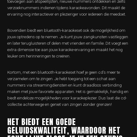
toevoegen aan afspeellijsten, nieuwe nummers ontdekken en zelfs
verzoeknummers indienen tijdens karaokeavonden. Dit maakt de
ervaring nog interactiever en plezieriger voor iedereen die meedoet.
Bovendien biedt een bluetooth-karaokeset ook de mogelijkheid om
jouw optredens op te nemen. Je kunt jouw zangkunsten vastleggen
en later terugluisteren of delen met vrienden en familie. Dit voegt een
extra dimensie toe aan jouw karaoke-ervaring en maakt het nog
leuker om herinneringen te creëren.
Kortom, met een bluetooth-karaokeset hoef je geen cd’s meer te
verzamelen om te zingen. Je hebt toegang tot een schat aan
nummers via streamingdiensten en kunt draadloos verbinding
maken met jouw favoriete apparaten. Het is gemakkelijk, handig en
biedt eindeloze mogelijkheden voor karaokeplezier. Dus laat die cd-
collectie achterwege en geniet van zingen zonder grenzen!
HET BIEDT EEN GOEDE
GELUIDSKWALITEIT, WAARDOOR HET