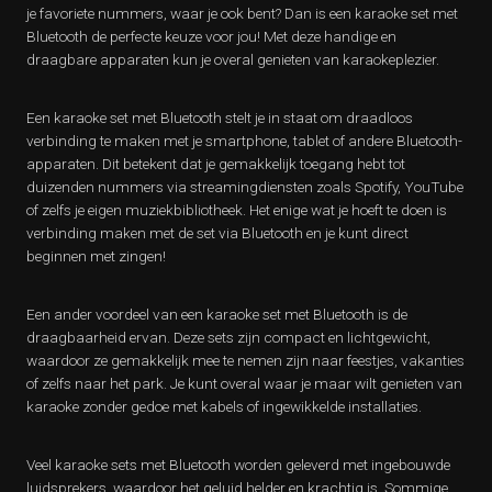
je favoriete nummers, waar je ook bent? Dan is een karaoke set met
Bluetooth de perfecte keuze voor jou! Met deze handige en
draagbare apparaten kun je overal genieten van karaokeplezier.
Een karaoke set met Bluetooth stelt je in staat om draadloos
verbinding te maken met je smartphone, tablet of andere Bluetooth-
apparaten. Dit betekent dat je gemakkelijk toegang hebt tot
duizenden nummers via streamingdiensten zoals Spotify, YouTube
of zelfs je eigen muziekbibliotheek. Het enige wat je hoeft te doen is
verbinding maken met de set via Bluetooth en je kunt direct
beginnen met zingen!
Een ander voordeel van een karaoke set met Bluetooth is de
draagbaarheid ervan. Deze sets zijn compact en lichtgewicht,
waardoor ze gemakkelijk mee te nemen zijn naar feestjes, vakanties
of zelfs naar het park. Je kunt overal waar je maar wilt genieten van
karaoke zonder gedoe met kabels of ingewikkelde installaties.
Veel karaoke sets met Bluetooth worden geleverd met ingebouwde
luidsprekers, waardoor het geluid helder en krachtig is. Sommige