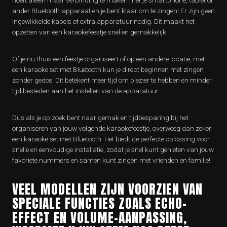
hoeft alleen maar verbinding te maken met je smartphone, tablet of
ander Bluetooth-apparaat en je bent klaar om te zingen! Er zijn geen
ingewikkelde kabels of extra apparatuur nodig. Dit maakt het
opzetten van een karaokefeestje snel en gemakkelijk.
Of je nu thuis een feestje organiseert of op een andere locatie, met
een karaoke set met Bluetooth kun je direct beginnen met zingen
zonder gedoe. Dit betekent meer tijd om plezier te hebben en minder
tijd besteden aan het instellen van de apparatuur.
Dus als je op zoek bent naar gemak en tijdbesparing bij het
organiseren van jouw volgende karaokefeestje, overweeg dan zeker
een karaoke set met Bluetooth. Het biedt de perfecte oplossing voor
snelle en eenvoudige installatie, zodat je snel kunt genieten van jouw
favoriete nummers en samen kunt zingen met vrienden en familie!
VEEL MODELLEN ZIJN VOORZIEN VAN
SPECIALE FUNCTIES ZOALS ECHO-
EFFECT EN VOLUME-AANPASSING,