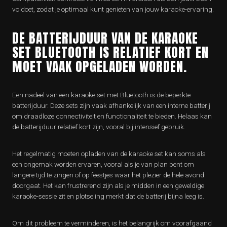
voldoet, zodat je optimaal kunt genieten van jouw karaoke-ervaring.
DE BATTERIJDUUR VAN DE KARAOKE
SET BLUETOOTH IS RELATIEF KORT EN
MOET VAAK OPGELADEN WORDEN.
Een nadeel van een karaoke set met Bluetooth is de beperkte
batterijduur. Deze sets zijn vaak afhankelijk van een interne batterij
om draadloze connectiviteit en functionaliteit te bieden. Helaas kan
de batterijduur relatief kort zijn, vooral bij intensief gebruik.
Het regelmatig moeten opladen van de karaoke set kan soms als
een ongemak worden ervaren, vooral als je van plan bent om
langere tijd te zingen of op feestjes waar het plezier de hele avond
doorgaat. Het kan frustrerend zijn als je midden in een geweldige
karaoke-sessie zit en plotseling merkt dat de batterij bijna leeg is.
Om dit probleem te verminderen, is het belangrijk om voorafgaand