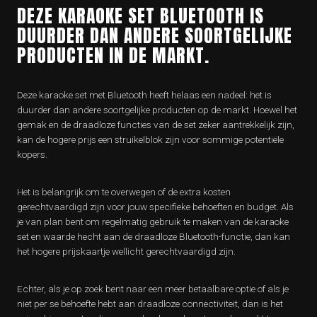
DEZE KARAOKE SET BLUETOOTH IS
DUURDER DAN ANDERE SOORTGELIJKE
PRODUCTEN IN DE MARKT.
Deze karaoke set met Bluetooth heeft helaas een nadeel: het is
duurder dan andere soortgelijke producten op de markt. Hoewel het
gemak en de draadloze functies van de set zeker aantrekkelijk zijn,
kan de hogere prijs een struikelblok zijn voor sommige potentiële
kopers.
Het is belangrijk om te overwegen of de extra kosten
gerechtvaardigd zijn voor jouw specifieke behoeften en budget. Als
je van plan bent om regelmatig gebruik te maken van de karaoke
set en waarde hecht aan de draadloze Bluetooth-functie, dan kan
het hogere prijskaartje wellicht gerechtvaardigd zijn.
Echter, als je op zoek bent naar een meer betaalbare optie of als je
niet per se behoefte hebt aan draadloze connectiviteit, dan is het