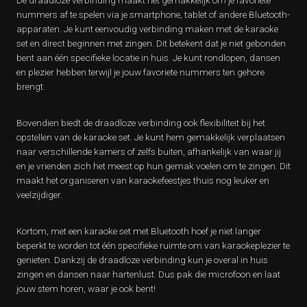
De draadloze verbinding maakt het gemakkelijk om je favoriete
nummers af te spelen via je smartphone, tablet of andere Bluetooth-
apparaten. Je kunt eenvoudig verbinding maken met de karaoke
set en direct beginnen met zingen. Dit betekent dat je niet gebonden
bent aan één specifieke locatie in huis. Je kunt rondlopen, dansen
en plezier hebben terwijl je jouw favoriete nummers ten gehore
brengt.
Bovendien biedt de draadloze verbinding ook flexibiliteit bij het
opstellen van de karaoke set. Je kunt hem gemakkelijk verplaatsen
naar verschillende kamers of zelfs buiten, afhankelijk van waar jij
en je vrienden zich het meest op hun gemak voelen om te zingen. Dit
maakt het organiseren van karaokefeestjes thuis nog leuker en
veelzijdiger.
Kortom, met een karaoke set met Bluetooth hoef je niet langer
beperkt te worden tot één specifieke ruimte om van karaokeplezier te
genieten. Dankzij de draadloze verbinding kun je overal in huis
zingen en dansen naar hartenlust. Dus pak die microfoon en laat
jouw stem horen, waar je ook bent!