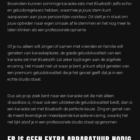
Bovendien kunnen sommige karaoke sets met Bluetooth zelfs echo-
en geluidsregelaars hebben, waarmee je jouw stem kunt
aanpassen aan jouw persoonlijke voorkeur. Dit stelt je in staat om
jouw optreden naar eigen smaak af te stemmen en het nog meer te
laten klinken als een professionele opname.
Of je nu alleen wilt zingen of samen met vrienden en familie wilt
genieten van karaokeplezier, de goede geluidskwaliteit van een
karaoke set met Bluetooth zal zeker bijdragen aan de algehele
ervaring. Het maakt niet uit waar je bent, je kunt altijd genieten van
een premium geluidskwaliteit die je het gevoel geeft dat je in een
echte studio staat.
Dus als je op zoek bent naar een karaoke set die niet alleen
draadloos is, maar ook een uitstekende geluidskwaliteit biedt, dan is
een karaoke set met Bluetooth de perfecte keuze. Zing en geniet van
de meest levendige en meeslepende karaoke-ervaring, waarbij het
net lijkt alsof je in een professionele studio staat opgenomen.
ER IS GEEN EXTRA APPARATUUR NODIG