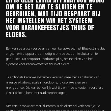
OM DE SET AAN TE SLUITEN EN TE
GEBRUIKEN, WAT TIJD BESPAART BIJ
HET INSTELLEN VAN HET SYSTEEM
VOOR KARAOKEFEESTJES THUIS OF
ELDERS.
Een van de grote voordelen van een karaoke set met Bluetooth is dat
er geen extra apparatuur nodig is om de set aan te sluiten en te
gebruiken. Dit bespaart kostbare tijd bij het instellen van het
systeem voor karaokefeestjes thuis of elders.
Traditionele karaoke systemen vereisen vaak het aansluiten van
meerdere kabels, zoals microfoons, luidsprekers en een
mengpaneel. Dit kan behoorlijk wat tijd en moeite kosten, vooral als
je niet bekend bent met audiotechnologie.
Met een karaoke set met Bluetooth is dit allemaal verleden tijd. Je