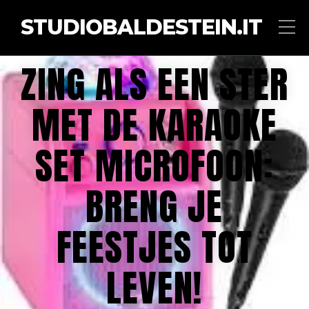
STUDIOBALDESTEIN.IT
ZING ALS EEN STER
MET DE KARAOKE
SET MICROFOON:
BRENG JE
FEESTJES TOT
LEVEN!