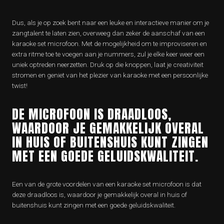
Dus, als je op zoek bent naar een leuke en interactieve manier om je
zangtalent te laten zien, overweeg dan zeker de aanschaf van een
karaoke set microfoon. Met de mogelijkheid om te improviseren en
extra ritme toe te voegen aan je nummers, zul je elke keer weer een
uniek optreden neerzetten. Druk op die knoppen, laat je creativiteit
stromen en geniet van het plezier van karaoke met een persoonlijke
twist!
DE MICROFOON IS DRAADLOOS,
WAARDOOR JE GEMAKKELIJK OVERAL
IN HUIS OF BUITENSHUIS KUNT ZINGEN
MET EEN GOEDE GELUIDSKWALITEIT.
Een van de grote voordelen van een karaoke set microfoon is dat
deze draadloos is, waardoor je gemakkelijk overal in huis of
buitenshuis kunt zingen met een goede geluidskwaliteit.