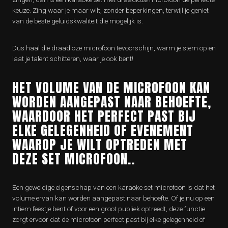
keuze. Zing waar je maar wilt, zonder beperkingen, terwijl je geniet
van de beste geluidskwaliteit die mogelijk is.
Dus haal die draadloze microfoon tevoorschijn, warm je stem op en
laat je talent schitteren, waar je ook bent!
HET VOLUME VAN DE MICROFOON KAN
WORDEN AANGEPAST NAAR BEHOEFTE,
WAARDOOR HET PERFECT PAST BIJ
ELKE GELEGENHEID OF EVENEMENT
WAAROP JE WILT OPTREDEN MET
DEZE SET MICROFOON..
Een geweldige eigenschap van een karaoke set microfoon is dat het
volume ervan kan worden aangepast naar behoefte. Of je nu op een
intiem feestje bent of voor een groot publiek optreedt, deze functie
zorgt ervoor dat de microfoon perfect past bij elke gelegenheid of