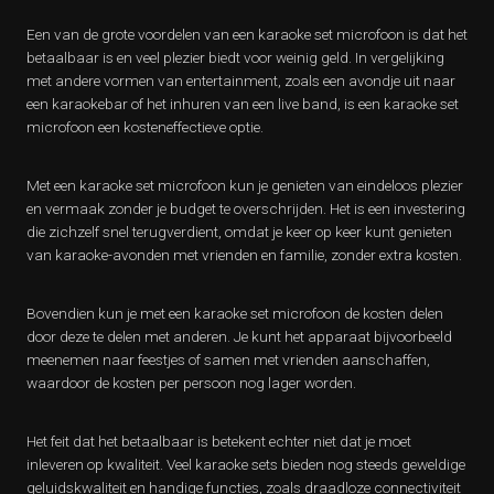
Een van de grote voordelen van een karaoke set microfoon is dat het
betaalbaar is en veel plezier biedt voor weinig geld. In vergelijking
met andere vormen van entertainment, zoals een avondje uit naar
een karaokebar of het inhuren van een live band, is een karaoke set
microfoon een kosteneffectieve optie.
Met een karaoke set microfoon kun je genieten van eindeloos plezier
en vermaak zonder je budget te overschrijden. Het is een investering
die zichzelf snel terugverdient, omdat je keer op keer kunt genieten
van karaoke-avonden met vrienden en familie, zonder extra kosten.
Bovendien kun je met een karaoke set microfoon de kosten delen
door deze te delen met anderen. Je kunt het apparaat bijvoorbeeld
meenemen naar feestjes of samen met vrienden aanschaffen,
waardoor de kosten per persoon nog lager worden.
Het feit dat het betaalbaar is betekent echter niet dat je moet
inleveren op kwaliteit. Veel karaoke sets bieden nog steeds geweldige
geluidskwaliteit en handige functies, zoals draadloze connectiviteit