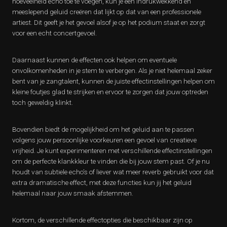
hoeveelheid echo toe te voegen, kun je een indrukwekkend en
meeslepend geluid creëren dat lijkt op dat van een professionele
artiest. Dit geeft je het gevoel alsof je op het podium staat en zorgt
voor een echt concertgevoel.
Daarnaast kunnen de effecten ook helpen om eventuele
onvolkomenheden in je stem te verbergen. Als je niet helemaal zeker
bent van je zangtalent, kunnen de juiste effectinstellingen helpen om
kleine foutjes glad te strijken en ervoor te zorgen dat jouw optreden
toch geweldig klinkt.
Bovendien biedt de mogelijkheid om het geluid aan te passen
volgens jouw persoonlijke voorkeuren een gevoel van creatieve
vrijheid. Je kunt experimenteren met verschillende effectinstellingen
om de perfecte klankkleur te vinden die bij jouw stem past. Of je nu
houdt van subtiele echo’s of liever wat meer reverb gebruikt voor dat
extra dramatische effect, met deze functies kun jij het geluid
helemaal naar jouw smaak afstemmen.
Kortom, de verschillende effectopties die beschikbaar zijn op