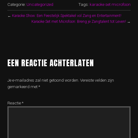
Categorie:
Uncategorized
Tags:
karaoke set microfoon
←
Karaoke Show: Een Feestelijk Spektakel vol Zang en Entertainment!
Karaoke Set met Microfoon: Breng je Zangtalent tot Leven!
→
EEN REACTIE ACHTERLATEN
Je e-mailadres zal niet getoond worden.
Vereiste velden zijn
gemarkeerd met
*
Reactie
*