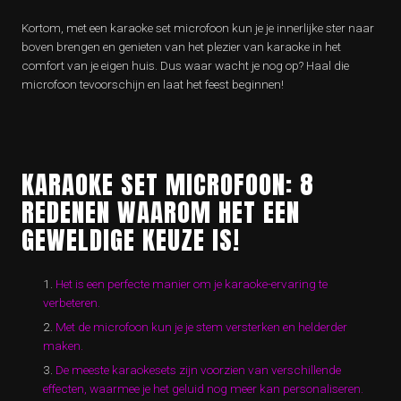
Kortom, met een karaoke set microfoon kun je je innerlijke ster naar
boven brengen en genieten van het plezier van karaoke in het
comfort van je eigen huis. Dus waar wacht je nog op? Haal die
microfoon tevoorschijn en laat het feest beginnen!
KARAOKE SET MICROFOON: 8
REDENEN WAAROM HET EEN
GEWELDIGE KEUZE IS!
Het is een perfecte manier om je karaoke-ervaring te
verbeteren.
Met de microfoon kun je je stem versterken en helderder
maken.
De meeste karaokesets zijn voorzien van verschillende
effecten, waarmee je het geluid nog meer kan personaliseren.