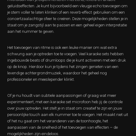
geluidseffecten. Je kunt bijvoorbeeld een vleugje echo toevoegen om
je stem voller te laten klinken of een reverb-effect gebruiken om een
concertzaalachtige sfeer te creëren. Deze mogelijkheden stellen je in
staat om je zangstijl aan te passen en een geheel eigen interpretatie
aan het nummer te geven.
Het toevoegen van ritme is ook een leuke manier om wat extra
schwung aan je optreden toe te voegen. Veel karaoke sets hebben
ingebouwde beats of drumloops die je kunt activeren met een druk
op de knop. Hierdoor kun je tijdens het zingen genieten van een
levendige achtergrondmuziek, waardoor het geheel nog
professioneler en meeslepender klinkt.
Of je nu houdt van subtiele aanpassingen of graag wat meer
experimenteert, met een karaoke set microfoon heb jij de controle
over jouw optreden. Het stelt je in staat om creatief te zijn en jouw
persoonlijke touch aan elk nummer toe te voegen. Het maakt niet uit
of het nu gaat om het veranderen van de toonhoogte, het
aanpassen van de snelheid of het toevoegen van effecten – de
mogelijkheden zijn eindeloos.