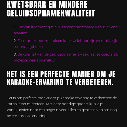
KWETSBAAR EN MINDERE
GELUIDSOPNAMEKWALITEIT
Het kan luidruchtig zijn, waardoor het storend kan zijn voor
anderen.
Een karaoke set microfoon kan kwetsbaar zijn en makkelijk
beschadigd raken.
De kwaliteit van de geluidsopname is vaak niet zo goed als bij
professionele apparatuur.
HET IS EEN PERFECTE MANIER OM JE
KARAOKE-ERVARING TE VERBETEREN.
Het is een perfecte manier om je karaoke-ervaring te verbeteren: de
karaoke set microfoon. Met deze handige gadget kun je je
zangkunsten naar een hoger niveau tillen en genieten van een nog
betere karaoke-ervaring.