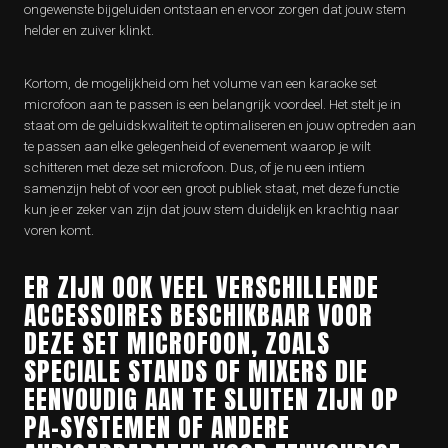
ongewenste bijgeluiden ontstaan en ervoor zorgen dat jouw stem
helder en zuiver klinkt.
Kortom, de mogelijkheid om het volume van een karaoke set
microfoon aan te passen is een belangrijk voordeel. Het stelt je in
staat om de geluidskwaliteit te optimaliseren en jouw optreden aan
te passen aan elke gelegenheid of evenement waarop je wilt
schitteren met deze set microfoon. Dus, of je nu een intiem
samenzijn hebt of voor een groot publiek staat, met deze functie
kun je er zeker van zijn dat jouw stem duidelijk en krachtig naar
voren komt.
ER ZIJN OOK VEEL VERSCHILLENDE
ACCESSOIRES BESCHIKBAAR VOOR
DEZE SET MICROFOON, ZOALS
SPECIALE STANDS OF MIXERS DIE
EENVOUDIG AAN TE SLUITEN ZIJN OP
PA-SYSTEMEN OF ANDERE