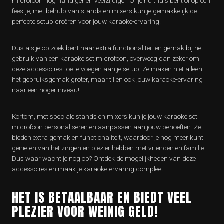
microfoon nog handiger en veelzijdiger. Of je nu thuis bent of op een
feestje, met behulp van stands en mixers kun je gemakkelijk de
perfecte setup creëren voor jouw karaoke-ervaring.
Dus als je op zoek bent naar extra functionaliteit en gemak bij het
gebruik van een karaoke set microfoon, overweeg dan zeker om
deze accessoires toe te voegen aan je setup. Ze maken niet alleen
het gebruiksgemak groter, maar tillen ook jouw karaoke-ervaring
naar een hoger niveau!
Kortom, met speciale stands en mixers kun je jouw karaoke set
microfoon personaliseren en aanpassen aan jouw behoeften. Ze
bieden extra gemak en functionaliteit, waardoor je nog meer kunt
genieten van het zingen en plezier hebben met vrienden en familie.
Dus waar wacht je nog op? Ontdek de mogelijkheden van deze
accessoires en maak je karaoke-ervaring compleet!
HET IS BETAALBAAR EN BIEDT VEEL
PLEZIER VOOR WEINIG GELD!