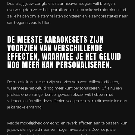
Dus als jij jouw zangtalent naar nieuwe hoogten wilt brengen,
overweeg dan zeker het gebruik van een karaoke set microfoon. Het
zal je helpen om je stem te laten schitteren en je zangprestaties naar
een hoger niveau te tillen.
DE MEESTE KARAOKESETS ZIJN
VOORZIEN VAN VERSCHILLENDE
EFFECTEN, WAARMEE JE HET GELUID
NOG MEER KAN PERSONALISEREN.
De meeste karaokesets zijn voorzien van verschillende effecten,
waarmee je het geluid nog meer kunt personaliseren. Of je nu een
professionele zanger bent of gewoon plezier wilt hebben met
vrienden en familie, deze effecten voegen een extra dimensie toe aan
je karaoke-ervaring.
Met de mogelijkheid om echo- en reverb-effecten aan te passen, kun
je jouw stemgeluid naar een hoger niveau tillen. Door de juiste