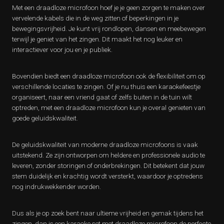
Met een draadloze microfoon hoef je je geen zorgen te maken over
vervelende kabels die in de weg zitten of beperkingen in je
bewegingsvrijheid. Je kunt vrij rondlopen, dansen en meebewegen
terwijl je geniet van het zingen. Dit maakt het nog leuker en
interactiever voor jou en je publiek.
Bovendien biedt een draadloze microfoon ook de flexibiliteit om op
verschillende locaties te zingen. Of je nu thuis een karaokefeestje
organiseert, naar een vriend gaat of zelfs buiten in de tuin wilt
optreden, met een draadloze microfoon kun je overal genieten van
goede geluidskwaliteit.
De geluidskwaliteit van moderne draadloze microfoons is vaak
uitstekend. Ze zijn ontworpen om heldere en professionele audio te
leveren, zonder storingen of onderbrekingen. Dit betekent dat jouw
stem duidelijk en krachtig wordt versterkt, waardoor je optredens
nog indrukwekkender worden.
Dus als je op zoek bent naar ultieme vrijheid en gemak tijdens het
zingen, dan is een karaoke set met draadloze microfoon de perfecte