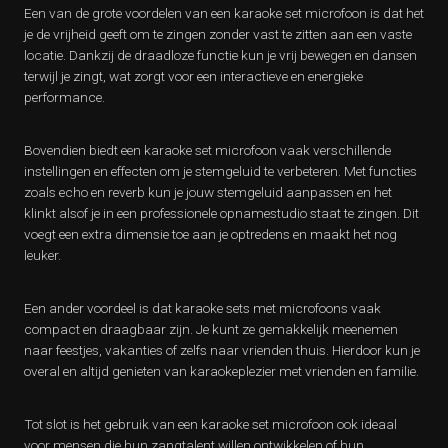
Een van de grote voordelen van een karaoke set microfoon is dat het
je de vrijheid geeft om te zingen zonder vast te zitten aan een vaste
locatie. Dankzij de draadloze functie kun je vrij bewegen en dansen
terwijl je zingt, wat zorgt voor een interactieve en energieke
performance.
Bovendien biedt een karaoke set microfoon vaak verschillende
instellingen en effecten om je stemgeluid te verbeteren. Met functies
zoals echo en reverb kun je jouw stemgeluid aanpassen en het
klinkt alsof je in een professionele opnamestudio staat te zingen. Dit
voegt een extra dimensie toe aan je optredens en maakt het nog
leuker.
Een ander voordeel is dat karaoke sets met microfoons vaak
compact en draagbaar zijn. Je kunt ze gemakkelijk meenemen
naar feestjes, vakanties of zelfs naar vrienden thuis. Hierdoor kun je
overal en altijd genieten van karaokeplezier met vrienden en familie.
Tot slot is het gebruik van een karaoke set microfoon ook ideaal
voor mensen die hun zangtalent willen ontwikkelen of hun