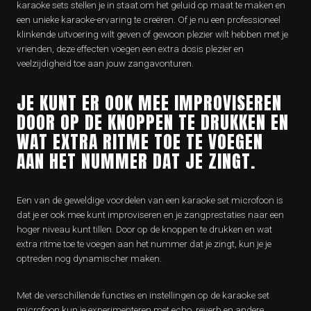
karaoke sets stellen je in staat om het geluid op maat te maken en
een unieke karaoke-ervaring te creëren. Of je nu een professioneel
klinkende uitvoering wilt geven of gewoon plezier wilt hebben met je
vrienden, deze effecten voegen een extra dosis plezier en
veelzijdigheid toe aan jouw zangavonturen.
JE KUNT ER OOK MEE IMPROVISEREN
DOOR OP DE KNOPPEN TE DRUKKEN EN
WAT EXTRA RITME TOE TE VOEGEN
AAN HET NUMMER DAT JE ZINGT.
Een van de geweldige voordelen van een karaoke set microfoon is
dat je er ook mee kunt improviseren en je zangprestaties naar een
hoger niveau kunt tillen. Door op de knoppen te drukken en wat
extra ritme toe te voegen aan het nummer dat je zingt, kun je je
optreden nog dynamischer maken.
Met de verschillende functies en instellingen op de karaoke set
microfoon kun je experimenteren met echo, reverb en andere