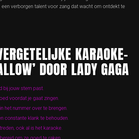
el een verborgen talent voor zang dat wacht om ontdekt te
VERGETELIJKE KARAOKE-
ALLOW’ DOOR LADY GAGA
d bij jouw stem past.
ed voordat je gaat zingen.
in het nummer over te brengen.
en constante klank te behouden.
reden, ook al is het karaoke.
rbereid om ze goed te raken.