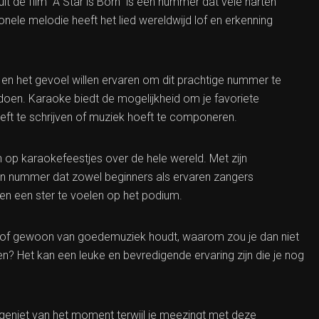
t de film “A Star is Born” is een nummer dat vele harten
onele melodie heeft het lied wereldwijd lof en erkenning
n en het gevoel willen ervaren om dit prachtige nummer te
doen. Karaoke biedt de mogelijkheid om je favoriete
eft te schrijven of muziek hoeft te componeren.
 op karaokefeestjes over de hele wereld. Met zijn
en nummer dat zowel beginners als ervaren zangers
en een ster te voelen op het podium.
r of gewoon van goedemuziek houdt, waarom zou je dan niet
en? Het kan een leuke en bevredigende ervaring zijn die je nog
 geniet van het moment terwijl je meezingt met deze