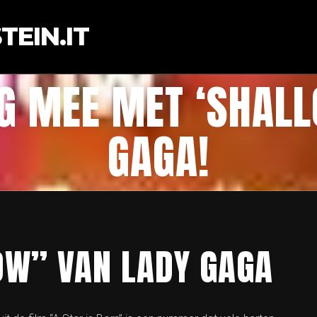
EIN.IT
NG MEE MET ‘SHALL
GAGA!
OW” VAN LADY GAGA