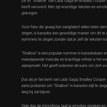
De hit “Shallow” van Lady Gaga en Bradley Cooper ui
heeft veroverd. Met zijn krachtige teksten en emoti
gekregen.
Voor fans die graag hun zangtalent willen laten zie
zingen, is karaoke een geweldige manier om dit te 
nummers te zingen zonder dat je zelf de teksten ho
“Shallow” is een populair nummer in karaokebars en
meeslepende melodie en krachtige refrein is het e
aanspreekt. Het geeft iedereen de kans om zich ev
Dus als je fan bent van Lady Gaga, Bradley Coope
eens proberen om “Shallow” in karaoke-stijl te zing
lang bij zal blijven.
Grijp dus de microfoon, laat je emoties spreken en