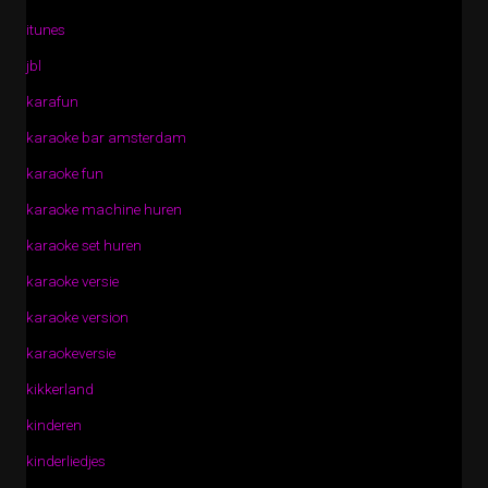
itunes
jbl
karafun
karaoke bar amsterdam
karaoke fun
karaoke machine huren
karaoke set huren
karaoke versie
karaoke version
karaokeversie
kikkerland
kinderen
kinderliedjes