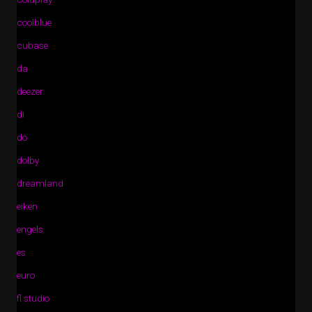
coolblue
cubase
da
deezer
di
do
dolby
dreamland
eiken
engels
es
euro
fl studio