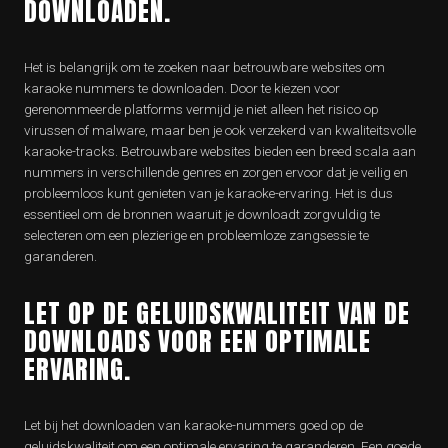
DOWNLOADEN.
Het is belangrijk om te zoeken naar betrouwbare websites om
karaoke nummers te downloaden. Door te kiezen voor
gerenommeerde platforms vermijd je niet alleen het risico op
virussen of malware, maar ben je ook verzekerd van kwaliteitsvolle
karaoke-tracks. Betrouwbare websites bieden een breed scala aan
nummers in verschillende genres en zorgen ervoor dat je veilig en
probleemloos kunt genieten van je karaoke-ervaring. Het is dus
essentieel om de bronnen waaruit je downloadt zorgvuldig te
selecteren om een plezierige en probleemloze zangsessie te
garanderen.
LET OP DE GELUIDSKWALITEIT VAN DE
DOWNLOADS VOOR EEN OPTIMALE
ERVARING.
Let bij het downloaden van karaoke-nummers goed op de
geluidskwaliteit om een optimale ervaring te garanderen. Een goede