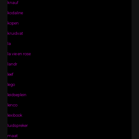
knauf
kodaline
kopen
kruidvat
la
la vie en rose
landr
leef
lego
leidseplein
lenco
lexibook
luidspreker
maat