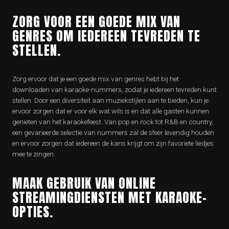
ZORG VOOR EEN GOEDE MIX VAN
GENRES OM IEDEREEN TEVREDEN TE
STELLEN.
Zorg ervoor dat je een goede mix van genres hebt bij het
downloaden van karaoke-nummers, zodat je iedereen tevreden kunt
stellen. Door een diversiteit aan muziekstijlen aan te bieden, kun je
ervoor zorgen dat er voor elk wat wils is en dat alle gasten kunnen
genieten van het karaokefeest. Van pop en rock tot R&B en country,
een gevarieerde selectie van nummers zal de sfeer levendig houden
en ervoor zorgen dat iedereen de kans krijgt om zijn favoriete liedjes
mee te zingen.
MAAK GEBRUIK VAN ONLINE
STREAMINGDIENSTEN MET KARAOKE-
OPTIES.