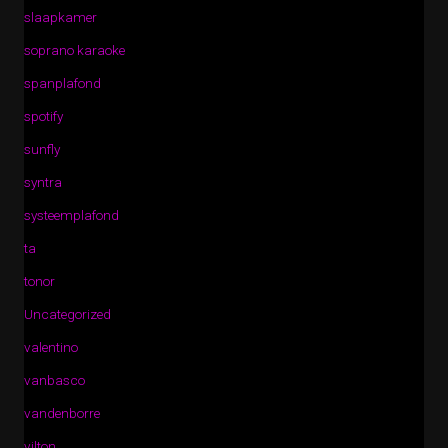
slaapkamer
soprano karaoke
spanplafond
spotify
sunfly
syntra
systeemplafond
ta
tonor
Uncategorized
valentino
vanbasco
vandenborre
vilton