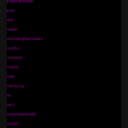
plafondpanelen
prijs
real
reaper
recordingthemasters
rockfon
rockwool
roland
roze
samsung
se
set 2
sinterklaasliedjes
skyfall