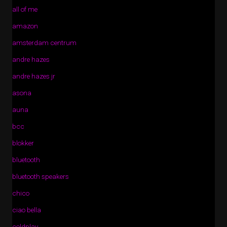
all of me
amazon
amsterdam centrum
andre hazes
andre hazes jr
asona
auna
bcc
blokker
bluetooth
bluetooth speakers
chico
ciao bella
coldplay