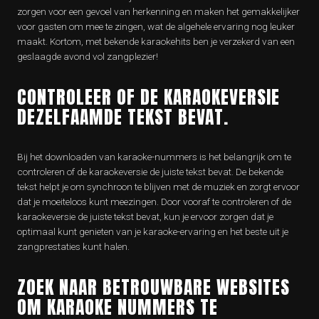
zorgen voor een gevoel van herkenning en maken het gemakkelijker
voor gasten om mee te zingen, wat de algehele ervaring nog leuker
maakt. Kortom, met bekende karaokehits ben je verzekerd van een
geslaagde avond vol zangplezier!
CONTROLEER OF DE KARAOKEVERSIE
DEZELFAAMDE TEKST BEVAT.
Bij het downloaden van karaoke-nummers is het belangrijk om te
controleren of de karaokeversie de juiste tekst bevat. De bekende
tekst helpt je om synchroon te blijven met de muziek en zorgt ervoor
dat je moeiteloos kunt meezingen. Door vooraf te controleren of de
karaokeversie de juiste tekst bevat, kun je ervoor zorgen dat je
optimaal kunt genieten van je karaoke-ervaring en het beste uit je
zangprestaties kunt halen.
ZOEK NAAR BETROUWBARE WEBSITES
OM KARAOKE NUMMERS TE