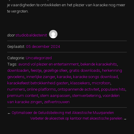
je vaardigheden te ontwikkelen en het plezier van karaoke nog meer
te vergroten.
door
studiobaldesteinit
Geplaatst:
05 december 2024
Categorie:
Uncategorized
Tags:
avond vol plezier en entertainment
,
bekende karaokehits
,
downloaden
,
feestje
,
gezellige sfeer
,
gratis downloads
,
herkenning
gevoelens
,
innerlijke zanger
,
karaoke
,
karaoke songs download
,
karaokefeest betrokkenheid gasten
,
klassiekers
,
microfoon
,
nummers
,
online platforms
,
ontspannende activiteit
,
populaire hits
,
premium content
,
stem aanpassen
,
stemverbetering
,
voordelen
van karaoke zingen
,
zelfvertrouwen
←
Optimaliseer de Geluidsbeleving met Akoestische Muurpanelen
Verbeter de akoestiek op kantoor met akoestische panelen
→