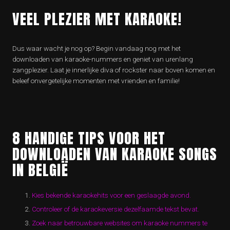
VEEL PLEZIER MET KARAOKE!
Dus waar wacht je nog op? Begin vandaag nog met het
downloaden van karaoke-nummers en geniet van urenlang
zangplezier. Laat je innerlijke diva of rockster naar boven komen en
beleef onvergetelijke momenten met vrienden en familie!
8 HANDIGE TIPS VOOR HET
DOWNLOADEN VAN KARAOKE SONGS
IN BELGIË
Kies bekende karaokehits voor een geslaagde avond.
Controleer of de karaokeversie dezelfaamde tekst bevat.
Zoek naar betrouwbare websites om karaoke nummers te