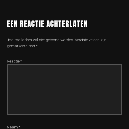
EEN REACTIE ACHTERLATEN
Je e-mailadres zal niet getoond worden.
Vereiste velden zijn
gemarkeerd met
*
Reactie
*
Naam
*