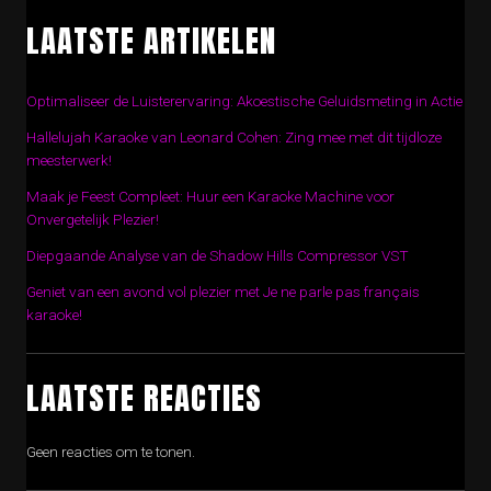
LAATSTE ARTIKELEN
Optimaliseer de Luisterervaring: Akoestische Geluidsmeting in Actie
Hallelujah Karaoke van Leonard Cohen: Zing mee met dit tijdloze
meesterwerk!
Maak je Feest Compleet: Huur een Karaoke Machine voor
Onvergetelijk Plezier!
Diepgaande Analyse van de Shadow Hills Compressor VST
Geniet van een avond vol plezier met Je ne parle pas français
karaoke!
LAATSTE REACTIES
Geen reacties om te tonen.