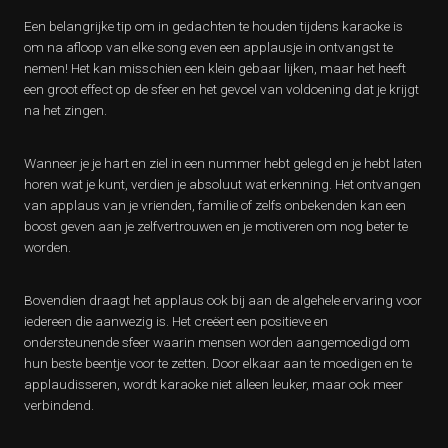
Een belangrijke tip om in gedachten te houden tijdens karaoke is
om na afloop van elke song even een applausje in ontvangst te
nemen! Het kan misschien een klein gebaar lijken, maar het heeft
een groot effect op de sfeer en het gevoel van voldoening dat je krijgt
na het zingen.
Wanneer je je hart en ziel in een nummer hebt gelegd en je hebt laten
horen wat je kunt, verdien je absoluut wat erkenning. Het ontvangen
van applaus van je vrienden, familie of zelfs onbekenden kan een
boost geven aan je zelfvertrouwen en je motiveren om nog beter te
worden.
Bovendien draagt het applaus ook bij aan de algehele ervaring voor
iedereen die aanwezig is. Het creëert een positieve en
ondersteunende sfeer waarin mensen worden aangemoedigd om
hun beste beentje voor te zetten. Door elkaar aan te moedigen en te
applaudisseren, wordt karaoke niet alleen leuker, maar ook meer
verbindend.