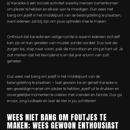
jij! Karaoke is een sociale activiteit waarbij mensen samenkomen
om plezier te hebben en elkaar aan te moedigen. Dus wees niet
bang om jezelf in het middelpunt van de belangstelling te plaatsen,
want iedereen zal blij zijn om jouw optreden mee te maken.
Onthoud dat karaoke een veilige ruimte is waarin iedereen zichzelf
kan zijn en kan genieten van muziek zonder oordeel. Dus laat die
zorgen los, stap naar voren, pak die microfoon en zing je hart uit. Je
zult merken dat het bevrijdend is en dat je er enorm van zult
genieten.
Dus wees niet bang om jezelf in het middelpunt van de
belangstelling te plaatsen – laat gewoon los en geniet! Karaoke is
een geweldige manier om plezier te hebben, jezelf uit te drukken en
onvergetelijke momenten te creëren met vrienden en familie. Dus ga
ervoor, zing luidkeels en laat de ster in jou schitteren!
WEES NIET BANG OM FOUTJES TE
MAKEN; WEES GEWOON ENTHOUSIAST