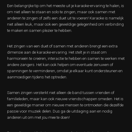
Een belangrijke tip om het meeste uit je karaoke-ervaring te halen, is
om niet alleen te staan en solo te zingen, maar ook samen met
anderen te zingen of zelfs een duet uit te voeren! Karaoke is namelijk
niet alleen leuk, maar ook een geweldige gelegenheid om verbinding
te maken en samen plezier te hebben.
Het zingen van een duet of samen met anderen brengt een extra
dimensie aan de karaoke-ervaring. Het stelt je in staat om
harmonieën te creëren, interactie te hebben en samen te werken met
andere zangers. Het kan ook helpen om eventuele zenuwen of
spanningen te verminderen, omdat je elkaar kunt ondersteunen en
aanmoedigen tijdens het optreden.
Samen zingen versterkt niet alleen de band tussen vrienden of
familieleden, maar kan ook nieuwe vriendschappen smeden. Het is
een geweldige manier om nieuwe mensen te ontmoeten die dezelfde
passie voor muziek delen. Dus ga de uitdaging aan en nodig
anderen uit om met jou mee te doen!