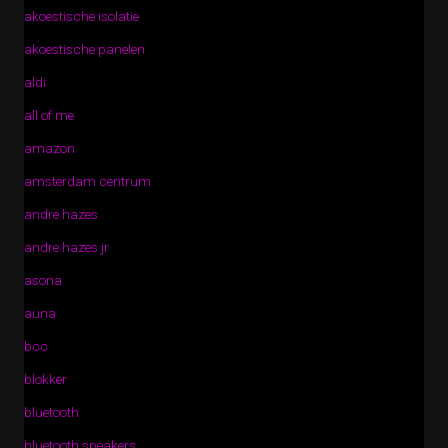
akoestische isolatie
akoestische panelen
aldi
all of me
amazon
amsterdam centrum
andre hazes
andre hazes jr
asona
auna
bcc
blokker
bluetooth
bluetooth speakers