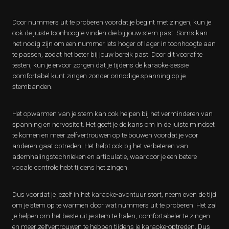
Door nummers uit te proberen voordat je begint met zingen, kun je
ook de juiste toonhoogte vinden die bij jouw stem past. Soms kan
het nodig zijn om een nummer iets hoger of lager in toonhoogte aan
te passen, zodat het beter bij jouw bereik past. Door dit vooraf te
testen, kun je ervoor zorgen dat je tijdens de karaoke-sessie
comfortabel kunt zingen zonder onnodige spanning op je
stembanden.
Het opwarmen van je stem kan ook helpen bij het verminderen van
spanning en nervositeit. Het geeft je de kans om in de juiste mindset
te komen en meer zelfvertrouwen op te bouwen voordat je voor
anderen gaat optreden. Het helpt ook bij het verbeteren van
ademhalingstechnieken en articulatie, waardoor je een betere
vocale controle hebt tijdens het zingen.
Dus voordat je jezelf in het karaoke-avontuur stort, neem even de tijd
om je stem op te warmen door wat nummers uit te proberen. Het zal
je helpen om het beste uit je stem te halen, comfortabeler te zingen
en meer zelfvertrouwen te hebben tijdens je karaoke-optreden. Dus