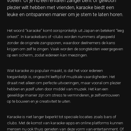
voelen. Of je nu een ervaren zanger bent of gewoon
plezier wilt hebben met vrienden, karaoke biedt een
leuke en ontspannen manier om je stem te laten horen.
Het woord “karaoke” komt oorspronkelijk uit Japan en betekent “leeg
orkest”. In karaokebars of -clubs worden nummers afgespeeld
zonder de originele zangsporen, waardoor deelnemers de kans
krijgen om zelf te zingen. Vaak worden de songteksten weergegeven
op een scherm, zodat iedereen kan meezingen.
Wat karaoke zo populair maakt, is dat het voor iedereen
toegankelijk is, ongeacht leeftijd of muzikale vaardigheden. Het
draait niet alleen om perfecte uitvoeringen, maar vooral om plezier
hebben en jezelf uiten door middel van muziek. Het kan een
geweldige manier zijn om stress te verminderen, je zelfvertrouwen
op te bouwen en je creativiteit te uiten.
Karaoke is niet langer beperkt tot speciale locaties zoals bars of
clubs. Met de komst van karaoke-apps en online platforms kunnen
mensen nu ook thuis genieten van deze vorm van entertainment. Of