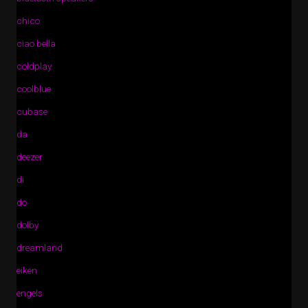
chico
ciao bella
coldplay
coolblue
cubase
da
deezer
di
do
dolby
dreamland
eiken
engels