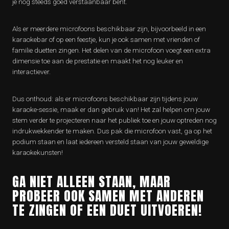
je nog steeds goed verstaanbaar bent.
Als er meerdere microfoons beschikbaar zijn, bijvoorbeeld in een
karaokebar of op een feestje, kun je ook samen met vrienden of
familie duetten zingen. Het delen van de microfoon voegt een extra
dimensie toe aan de prestatie en maakt het nog leuker en
interactiever.
Dus onthoud: als er microfoons beschikbaar zijn tijdens jouw
karaoke-sessie, maak er dan gebruik van! Het zal helpen om jouw
stem verder te projecteren naar het publiek toe en jouw optreden nog
indrukwekkender te maken. Dus pak die microfoon vast, ga op het
podium staan en laat iedereen versteld staan van jouw geweldige
karaokekunsten!
GA NIET ALLEEN STAAN, MAAR
PROBEER OOK SAMEN MET ANDEREN
TE ZINGEN OF EEN DUET UITVOEREN!