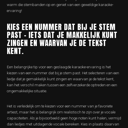
warm die stembanden op en geniet van een geweldige karaoke-
ervaring!
KIES EEN NUMMER DAT BIJ JE STEM
PAST – IETS DAT JE MAKKELIJK KUNT
ZINGEN EN WAARVAN JE DE TEKST
KENT.
Een belangrijke tip voor een geslaagde karaoke-ervaring is het
kiezen van een nummer dat bij je stem past. Het selecteren van een
liedje dat je gemakkelijk kunt zingen en waarvan je de tekst kent,
kan het verschil maken tussen een zelfverzekerde optreden en een
ongemakkelijke situatie.
Het is verleidelijk om te kiezen voor een nummer van je favoriete
artiest, maar het is belangrijk om realistisch te zijn over je vocale
capaciteiten. Als je bijvoorbeeld geen hoge noten kunt halen, vermijd
dan liedjes met uitdagende vocale bereiken. Kies in plaats daarvan