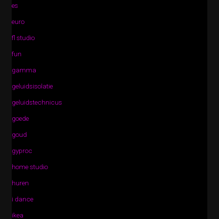
es
euro
fl studio
fun
gamma
geluidsisolatie
geluidstechnicus
goede
goud
gyproc
home studio
huren
i dance
ikea