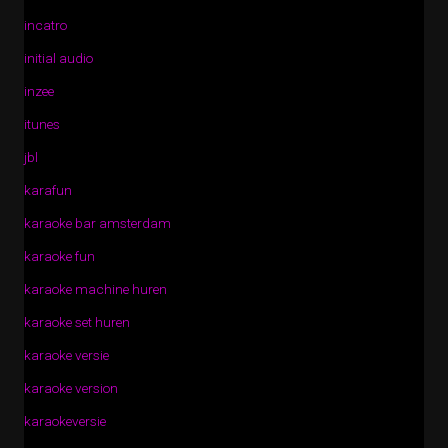
incatro
initial audio
inzee
itunes
jbl
karafun
karaoke bar amsterdam
karaoke fun
karaoke machine huren
karaoke set huren
karaoke versie
karaoke version
karaokeversie