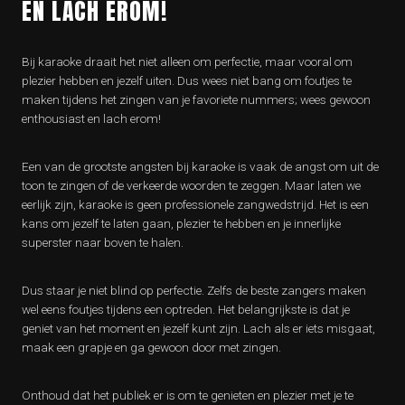
EN LACH EROM!
Bij karaoke draait het niet alleen om perfectie, maar vooral om
plezier hebben en jezelf uiten. Dus wees niet bang om foutjes te
maken tijdens het zingen van je favoriete nummers; wees gewoon
enthousiast en lach erom!
Een van de grootste angsten bij karaoke is vaak de angst om uit de
toon te zingen of de verkeerde woorden te zeggen. Maar laten we
eerlijk zijn, karaoke is geen professionele zangwedstrijd. Het is een
kans om jezelf te laten gaan, plezier te hebben en je innerlijke
superster naar boven te halen.
Dus staar je niet blind op perfectie. Zelfs de beste zangers maken
wel eens foutjes tijdens een optreden. Het belangrijkste is dat je
geniet van het moment en jezelf kunt zijn. Lach als er iets misgaat,
maak een grapje en ga gewoon door met zingen.
Onthoud dat het publiek er is om te genieten en plezier met je te