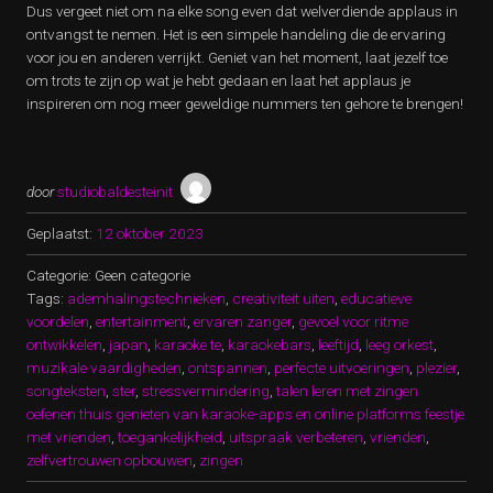
Dus vergeet niet om na elke song even dat welverdiende applaus in
ontvangst te nemen. Het is een simpele handeling die de ervaring
voor jou en anderen verrijkt. Geniet van het moment, laat jezelf toe
om trots te zijn op wat je hebt gedaan en laat het applaus je
inspireren om nog meer geweldige nummers ten gehore te brengen!
door
studiobaldesteinit
Geplaatst:
12 oktober 2023
Categorie: Geen categorie
Tags:
ademhalingstechnieken
,
creativiteit uiten
,
educatieve
voordelen
,
entertainment
,
ervaren zanger
,
gevoel voor ritme
ontwikkelen
,
japan
,
karaoke te
,
karaokebars
,
leeftijd
,
leeg orkest
,
muzikale vaardigheden
,
ontspannen
,
perfecte uitvoeringen
,
plezier
,
songteksten
,
ster
,
stressvermindering
,
talen leren met zingen
oefenen thuis genieten van karaoke-apps en online platforms feestje
met vrienden
,
toegankelijkheid
,
uitspraak verbeteren
,
vrienden
,
zelfvertrouwen opbouwen
,
zingen