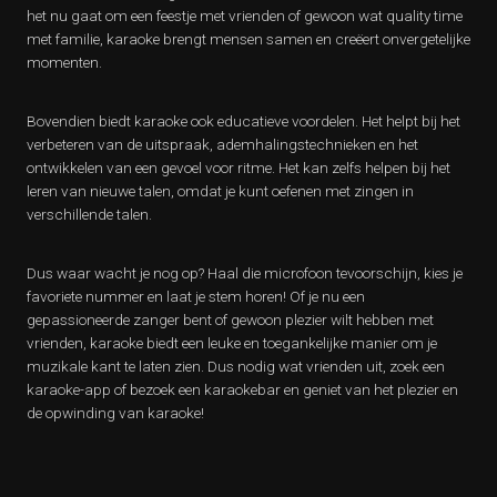
het nu gaat om een feestje met vrienden of gewoon wat quality time
met familie, karaoke brengt mensen samen en creëert onvergetelijke
momenten.
Bovendien biedt karaoke ook educatieve voordelen. Het helpt bij het
verbeteren van de uitspraak, ademhalingstechnieken en het
ontwikkelen van een gevoel voor ritme. Het kan zelfs helpen bij het
leren van nieuwe talen, omdat je kunt oefenen met zingen in
verschillende talen.
Dus waar wacht je nog op? Haal die microfoon tevoorschijn, kies je
favoriete nummer en laat je stem horen! Of je nu een
gepassioneerde zanger bent of gewoon plezier wilt hebben met
vrienden, karaoke biedt een leuke en toegankelijke manier om je
muzikale kant te laten zien. Dus nodig wat vrienden uit, zoek een
karaoke-app of bezoek een karaokebar en geniet van het plezier en
de opwinding van karaoke!