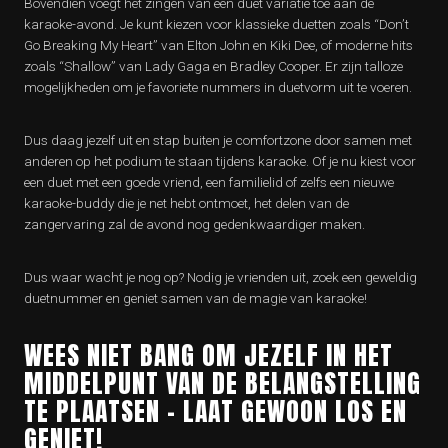
Bovendien voegt het zingen van een duet variatie toe aan de
karaoke-avond. Je kunt kiezen voor klassieke duetten zoals “Don’t
Go Breaking My Heart” van Elton John en Kiki Dee, of moderne hits
zoals “Shallow” van Lady Gaga en Bradley Cooper. Er zijn talloze
mogelijkheden om je favoriete nummers in duetvorm uit te voeren.
Dus daag jezelf uit en stap buiten je comfortzone door samen met
anderen op het podium te staan tijdens karaoke. Of je nu kiest voor
een duet met een goede vriend, een familielid of zelfs een nieuwe
karaoke-buddy die je net hebt ontmoet, het delen van de
zangervaring zal de avond nog gedenkwaardiger maken.
Dus waar wacht je nog op? Nodig je vrienden uit, zoek een geweldig
duetnummer en geniet samen van de magie van karaoke!
WEES NIET BANG OM JEZELF IN HET
MIDDELPUNT VAN DE BELANGSTELLING
TE PLAATSEN – LAAT GEWOON LOS EN
GENIET!