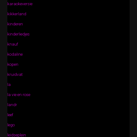
karaokeversie
kikkerland
kinderen
kinderliedjes
knauf
kodaline
kopen
kruidvat
la
la vie en rose
landr
leef
lego
leidseplein