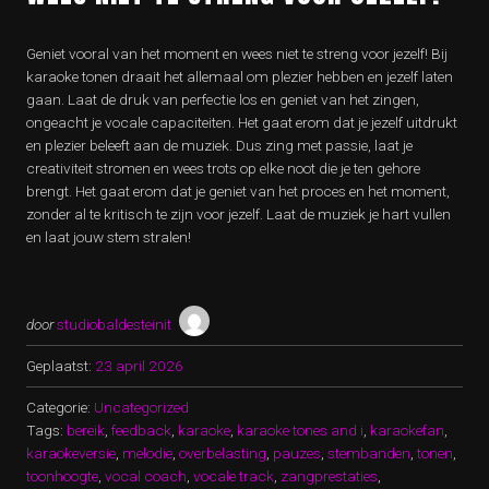
Geniet vooral van het moment en wees niet te streng voor jezelf! Bij
karaoke tonen draait het allemaal om plezier hebben en jezelf laten
gaan. Laat de druk van perfectie los en geniet van het zingen,
ongeacht je vocale capaciteiten. Het gaat erom dat je jezelf uitdrukt
en plezier beleeft aan de muziek. Dus zing met passie, laat je
creativiteit stromen en wees trots op elke noot die je ten gehore
brengt. Het gaat erom dat je geniet van het proces en het moment,
zonder al te kritisch te zijn voor jezelf. Laat de muziek je hart vullen
en laat jouw stem stralen!
door
studiobaldesteinit
Geplaatst:
23 april 2026
Categorie:
Uncategorized
Tags:
bereik
,
feedback
,
karaoke
,
karaoke tones and i
,
karaokefan
,
karaokeversie
,
melodie
,
overbelasting
,
pauzes
,
stembanden
,
tonen
,
toonhoogte
,
vocal coach
,
vocale track
,
zangprestaties
,