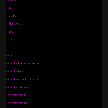
ikea
incatro
initial audio
inzee
itunes
jbl
karafun
karaoke bar amsterdam
karaoke fun
karaoke machine huren
karaoke set huren
karaoke versie
karaoke version