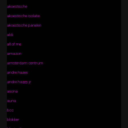
akoestische
akoestische isolatie
akoestische panelen
aldi
all of me
amazon
amsterdam centrum
andre hazes
andre hazes jr
asona
auna
bcc
blokker