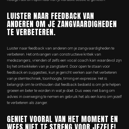
LUISTER NAAR FEEDBACK VAN
ANDEREN OM JE ZANGVAARDIGHEDEN
TE VERBETEREN.
Luister naar feedback van anderen om je zangvaardigheden te
verbeteren. Het ontvangen van constructieve kritiek van
medezangers, vrienden of zelfs een vocal coach kan waardevol zijn
bij het ontwikkelen van je zangtalent. Door open te staan voor
feedback en suggesties, kun je gericht werken aan het verbeteren
van je stemtechniek, toonhoogte, timing en expressie. Het is
belangrijk om te onthouden dat feedback bedoeld is om je te helpen
groeien en beter te worden in wat je doet. Dus wees niet bang om
advies in overweging te nemen en gebruik het als een kans om jezelf
te verbeteren als zanger.
GENIET VOORAL VAN HET MOMENT EN
WEES NIET TE STRENG VOOR JEZELF!