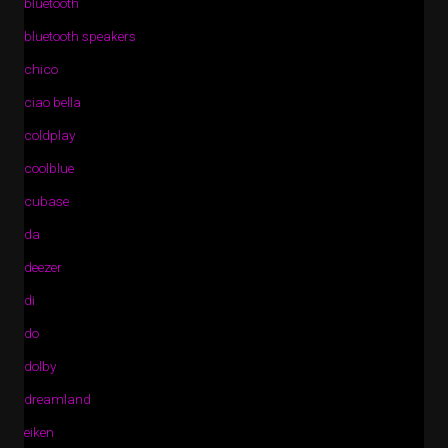
bluetooth
bluetooth speakers
chico
ciao bella
coldplay
coolblue
cubase
da
deezer
di
do
dolby
dreamland
eiken