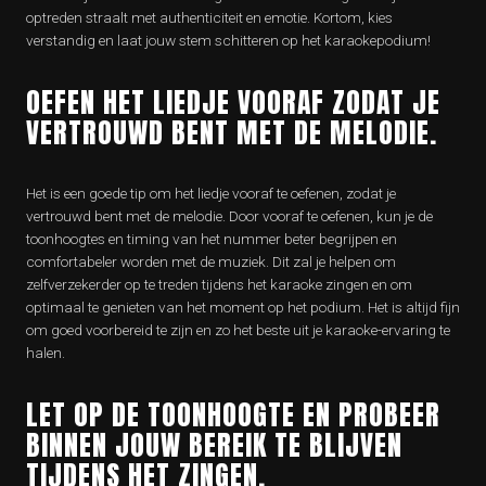
optreden straalt met authenticiteit en emotie. Kortom, kies
verstandig en laat jouw stem schitteren op het karaokepodium!
OEFEN HET LIEDJE VOORAF ZODAT JE
VERTROUWD BENT MET DE MELODIE.
Het is een goede tip om het liedje vooraf te oefenen, zodat je
vertrouwd bent met de melodie. Door vooraf te oefenen, kun je de
toonhoogtes en timing van het nummer beter begrijpen en
comfortabeler worden met de muziek. Dit zal je helpen om
zelfverzekerder op te treden tijdens het karaoke zingen en om
optimaal te genieten van het moment op het podium. Het is altijd fijn
om goed voorbereid te zijn en zo het beste uit je karaoke-ervaring te
halen.
LET OP DE TOONHOOGTE EN PROBEER
BINNEN JOUW BEREIK TE BLIJVEN
TIJDENS HET ZINGEN.