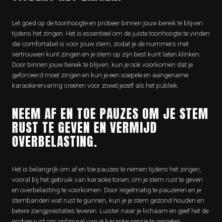
Let goed op de toonhoogte en probeer binnen jouw bereik te blijven
tijdens het zingen. Het is essentieel om de juiste toonhoogte te vinden
die comfortabel is voor jouw stem, zodat je de nummers met
vertrouwen kunt zingen en je stem op zijn best kunt laten klinken.
Door binnen jouw bereik te blijven, kun je ook voorkomen dat je
geforceerd moet zingen en kun je een soepele en aangename
karaoke-ervaring creëren voor zowel jezelf als het publiek.
NEEM AF EN TOE PAUZES OM JE STEM
RUST TE GEVEN EN VERMIJD
OVERBELASTING.
Het is belangrijk om af en toe pauzes te nemen tijdens het zingen,
vooral bij het gebruik van karaoke tonen, om je stem rust te geven
en overbelasting te voorkomen. Door regelmatig te pauzeren en je
stembanden wat rust te gunnen, kun je je stem gezond houden en
betere zangprestaties leveren. Luister naar je lichaam en geef het de
nodige rust om optimaal van je karaoke sessie te genieten.