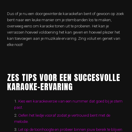
Dus of je nu een doorgewinterde karaokefan bent of gewoon op zoek
bent naar een leuke manier om je stembanden los te maken,
overweeg eens om karaoke tonen uit te proberen. Het kan je
verrassen hoeveel voldoening het kan geven en hoeveel plezier het
kan toevoegen aan je muzikale ervaring. Zing voluit en geniet van
elke noot!
ZES TIPS VOOR EEN SUCCESVOLLE
KARAOKE-ERVARING
Kies een karaokeversie van een nummer dat goed bij je stem
past.
Oefen het liedje vooraf zodat je vertrouwd bent met de
melodie.
Let op de toonhoogte en probeer binnen jouw bereik te blijven