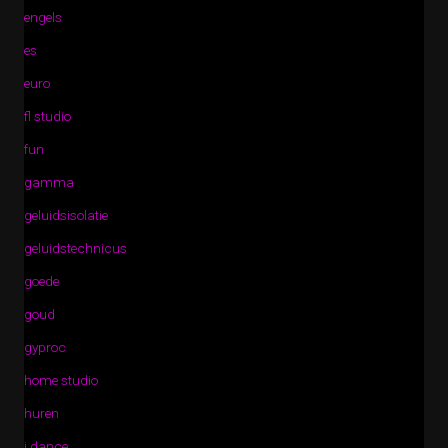
engels
es
euro
fl studio
fun
gamma
geluidsisolatie
geluidstechnicus
goede
goud
gyproc
home studio
huren
i dance