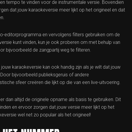
t en tempo te vinden voor de instrumentale versie. Bovendien
gen dat jouw karaokeversie meer lijkt op het origineel en dat
en.
io-editorprogramma en vervolgens filters gebruiken om de
e versie kunt vinden, kun je ook proberen om met behulp van
r bijvoorbeeld de zangpartij weg te filteren.
jouw karaokeversie kan ook handig zijn als je wilt dat jouw
. Door bijvoorbeeld publieksgeruis of andere
ische sfeer creëren die lijkt op die van een live-uitvoering.
r dan altijd de originele opname als basis te gebruiken. Dit
inden en ervoor zorgen dat jouw versie meer lijkt op het
versie wel net zo populair als het origineel!