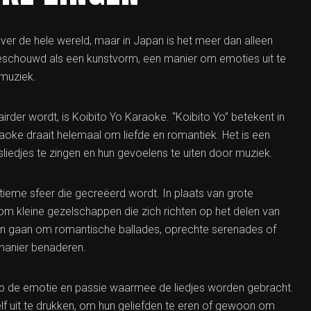
er de hele wereld, maar in Japan is het meer dan alleen
eschouwd als een kunstvorm, een manier om emoties uit te
muziek.
rder wordt, is Koibito Yo Karaoke. “Koibito Yo” betekent in
aoke draait helemaal om liefde en romantiek. Het is een
djes te zingen en hun gevoelens te uiten door muziek.
tieme sfeer die gecreëerd wordt. In plaats van grote
om kleine gezelschappen die zich richten op het delen van
kan gaan om romantische ballades, oprechte serenades of
e manier benaderen.
k op de emotie en passie waarmee de liedjes worden gebracht.
 uit te drukken, om hun geliefden te eren of gewoon om