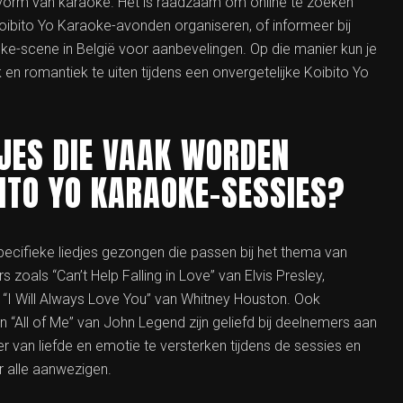
 vorm van karaoke. Het is raadzaam om online te zoeken
ibito Yo Karaoke-avonden organiseren, of informeer bij
ke-scene in België voor aanbevelingen. Op die manier kun je
 en romantiek te uiten tijdens een onvergetelijke Koibito Yo
DJES DIE VAAK WORDEN
ITO YO KARAOKE-SESSIES?
ecifieke liedjes gezongen die passen bij het thema van
s zoals “Can’t Help Falling in Love” van Elvis Presley,
“I Will Always Love You” van Whitney Houston. Ook
 “All of Me” van John Legend zijn geliefd bij deelnemers aan
r van liefde en emotie te versterken tijdens de sessies en
r alle aanwezigen.