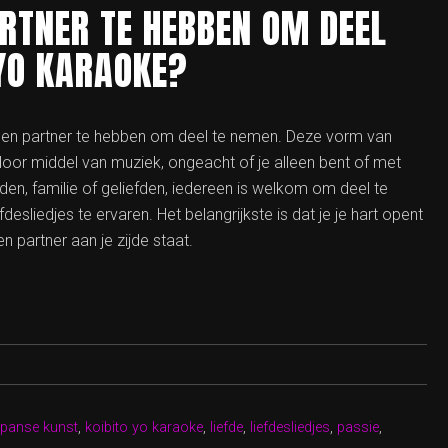
ARTNER TE HEBBEN OM DEEL
 YO KARAOKE?
m een partner te hebben om deel te nemen. Deze vorm van
door middel van muziek, ongeacht of je alleen bent of met
den, familie of geliefden, iedereen is welkom om deel te
sliedjes te ervaren. Het belangrijkste is dat je je hart opent
n partner aan je zijde staat.
apanse kunst
,
koibito yo karaoke
,
liefde
,
liefdesliedjes
,
passie
,