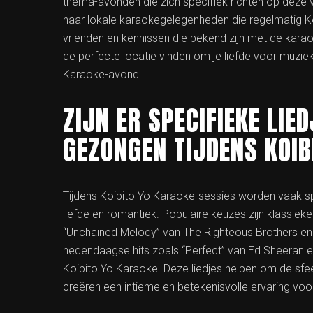
thema-avonden die zich specifiek richten op deze
naar lokale karaokegelegenheden die regelmatig Ko
vrienden en kennissen die bekend zijn met de karao
de perfecte locatie vinden om je liefde voor muziek
Karaoke-avond.
ZIJN ER SPECIFIEKE LIE
GEZONGEN TIJDENS KOIB
Tijdens Koibito Yo Karaoke-sessies worden vaak sp
liefde en romantiek. Populaire keuzes zijn klassieker
“Unchained Melody” van The Righteous Brothers en 
hedendaagse hits zoals “Perfect” van Ed Sheeran en
Koibito Yo Karaoke. Deze liedjes helpen om de sfee
creëren een intieme en betekenisvolle ervaring voo