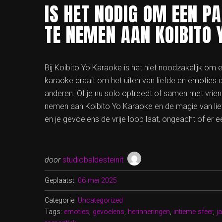
IS HET NODIG OM EEN P
TE NEMEN AAN KOIBITO
Bij Koibito Yo Karaoke is het niet noodzakelijk o
karaoke draait om het uiten van liefde en emoties 
anderen. Of je nu solo optreedt of samen met vrien
nemen aan Koibito Yo Karaoke en de magie van liefde
en je gevoelens de vrije loop laat, ongeacht of er ee
door
studiobaldesteinit
Geplaatst:
06 mei 2025
Categorie:
Uncategorized
Tags:
emoties
,
gevoelens
,
herinneringen
,
intieme sfeer
,
j