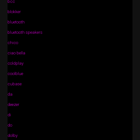
bcc
blokker
bluetooth
bluetooth speakers
chico
ciao bella
coldplay
coolblue
cubase
da
deezer
di
do
dolby