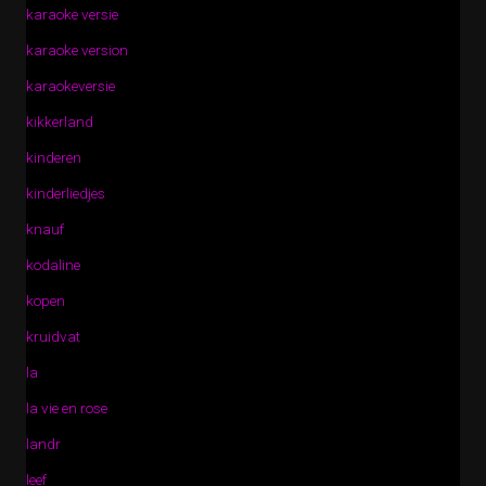
karaoke versie
karaoke version
karaokeversie
kikkerland
kinderen
kinderliedjes
knauf
kodaline
kopen
kruidvat
la
la vie en rose
landr
leef