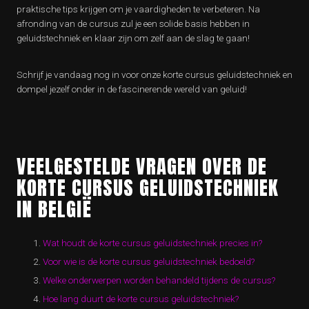
praktische tips krijgen om je vaardigheden te verbeteren. Na
afronding van de cursus zul je een solide basis hebben in
geluidstechniek en klaar zijn om zelf aan de slag te gaan!
Schrijf je vandaag nog in voor onze korte cursus geluidstechniek en
dompel jezelf onder in de fascinerende wereld van geluid!
VEELGESTELDE VRAGEN OVER DE
KORTE CURSUS GELUIDSTECHNIEK
IN BELGIË
Wat houdt de korte cursus geluidstechniek precies in?
Voor wie is de korte cursus geluidstechniek bedoeld?
Welke onderwerpen worden behandeld tijdens de cursus?
Hoe lang duurt de korte cursus geluidstechniek?