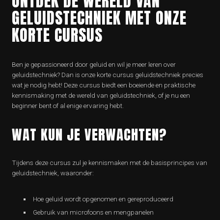
ONTDEK DE WERELD VAN
GELUIDSTECHNIEK MET ONZE
KORTE CURSUS
Ben je gepassioneerd door geluid en wil je meer leren over
geluidstechniek? Dan is onze korte cursus geluidstechniek precies
wat je nodig hebt! Deze cursus biedt een boeiende en praktische
kennismaking met de wereld van geluidstechniek, of je nu een
beginner bent of al enige ervaring hebt.
WAT KUN JE VERWACHTEN?
Tijdens deze cursus zul je kennismaken met de basisprincipes van
geluidstechniek, waaronder:
Hoe geluid wordt opgenomen en gereproduceerd
Gebruik van microfoons en mengpanelen