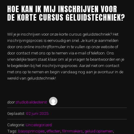
HOE KAN IK MIJ INSCHRIJVEN VOOR
DE KORTE CURSUS GELUIDSTECHNIEK?
Wil je je inschrijven voor onze korte cursus geluidstechniek? Het
inschrijvingsproces is eenvoudig en snel. Je kunt je aanmelden
door ons online inschrijfformulier in te vullen op onze website of
door contact met ons op te nemen via e-mail of telefoon. Ons
vriendelijke team staat klaar om al je vragen te beantwoorden en je
te begeleiden bij het inschrijvingsproces. Aarzel niet om contact
met ons op te nemen en begin vandaag nog aan je avontuur in de
wereld van geluidstechniek!
door
studiobaldesteinit
Geplaatst:
02 juni 2025
Categorie:
Uncategorized
Tags:
basisprincipes
,
effecten
,
filmmakers
,
geluid opnemen
,