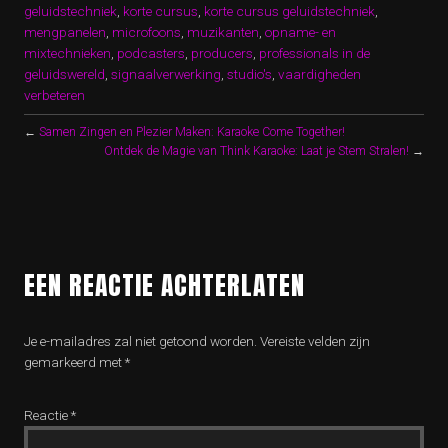
geluidstechniek
,
korte cursus
,
korte cursus geluidstechniek
,
mengpanelen
,
microfoons
,
muzikanten
,
opname- en
mixtechnieken
,
podcasters
,
producers
,
professionals in de
geluidswereld
,
signaalverwerking
,
studio's
,
vaardigheden
verbeteren
←
Samen Zingen en Plezier Maken: Karaoke Come Together!
Ontdek de Magie van Think Karaoke: Laat je Stem Stralen!
→
EEN REACTIE ACHTERLATEN
Je e-mailadres zal niet getoond worden.
Vereiste velden zijn
gemarkeerd met
*
Reactie
*