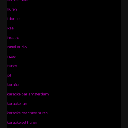
huren
i dance
ikea
incatro
initial audio
inzee
itunes
jbl
karafun
karaoke bar amsterdam
karaoke fun
karaoke machine huren
karaoke set huren