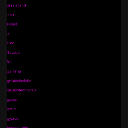
dreamland
eiken
engels
es
euro
fl studio
fun
gamma
geluidsisolatie
geluidstechnicus
goede
goud
gyproc
home studio