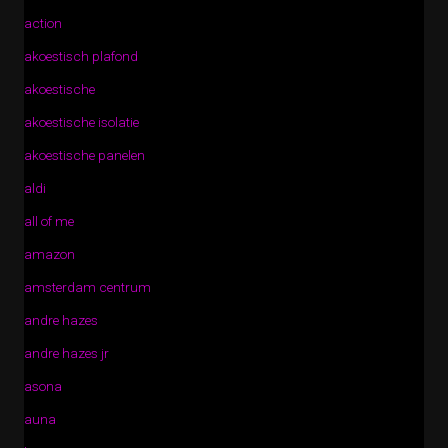
action
akoestisch plafond
akoestische
akoestische isolatie
akoestische panelen
aldi
all of me
amazon
amsterdam centrum
andre hazes
andre hazes jr
asona
auna