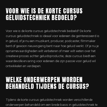
VOOR WIE IS DE KORTE CURSUS
GELUIDSTECHNIEK BEDOELD?
Voor wie is de korte cursus geluidstechniek bedoeld? De korte
cursus geluidstechniek is ideaal voor iedereen die geïnteresseerd is
in geluid, of je nu een muzikant, producer, podcaster, filmmaker
bent of gewoon nieuwsgierig bent naar hoe geluid werkt. Of je nu je
opnamevaardigheden wilt verbeteren of meer wilt weten over het
creatieve proces achter geluidsproductie, deze cursus biedt een
waardevolle ervaring voor iedereen die zijn passie voor geluid wil
ontwikkelen en verdiepen.
WELKE ONDERWERPEN WORDEN
BEHANDELD TIJDENS DE CURSUS?
Tijdens de korte cursus geluidstechniek worden verschillende
onderwerpen behandeld om een brede basis in geluidstechniek te