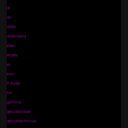
di
do
dolby
dreamland
eiken
engels
es
euro
fl studio
fun
gamma
geluidsisolatie
geluidstechnicus