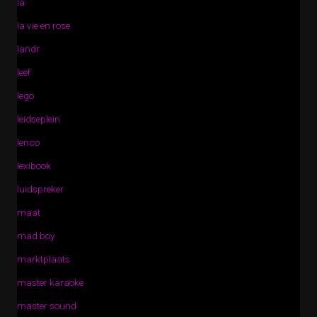
la
la vie en rose
landr
leef
lego
leidseplein
lenco
lexibook
luidspreker
maat
mad boy
marktplaats
master karaoke
master sound