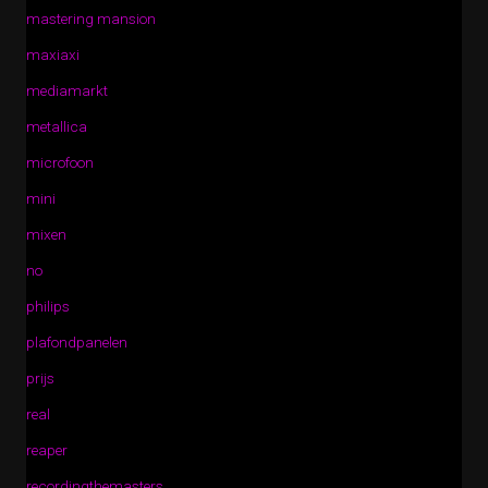
mastering mansion
maxiaxi
mediamarkt
metallica
microfoon
mini
mixen
no
philips
plafondpanelen
prijs
real
reaper
recordingthemasters