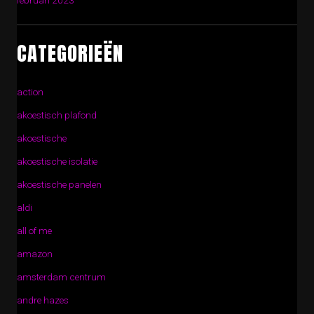
februari 2023
CATEGORIEËN
action
akoestisch plafond
akoestische
akoestische isolatie
akoestische panelen
aldi
all of me
amazon
amsterdam centrum
andre hazes