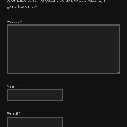
Je e-mailadres zal niet getoond worden.
Vereiste velden zijn
gemarkeerd met
*
Reactie
*
Naam
*
E-mail
*