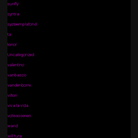
sunfly
syntra
systeemplafond
ta
tonor
Uncategorized
valentino
vanbasco
vandenborre
vilton
viva la vida
volwassenen
wand
will tura