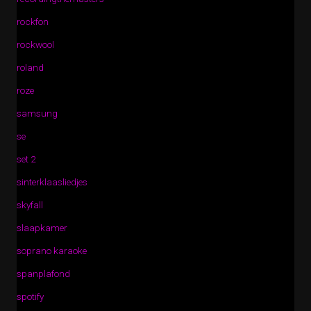
rockfon
rockwool
roland
roze
samsung
se
set 2
sinterklaasliedjes
skyfall
slaapkamer
soprano karaoke
spanplafond
spotify