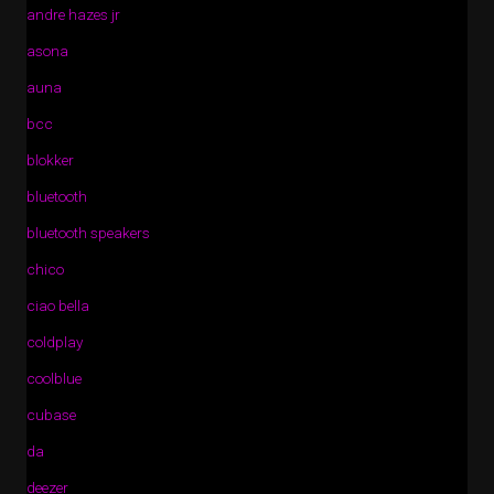
andre hazes jr
asona
auna
bcc
blokker
bluetooth
bluetooth speakers
chico
ciao bella
coldplay
coolblue
cubase
da
deezer