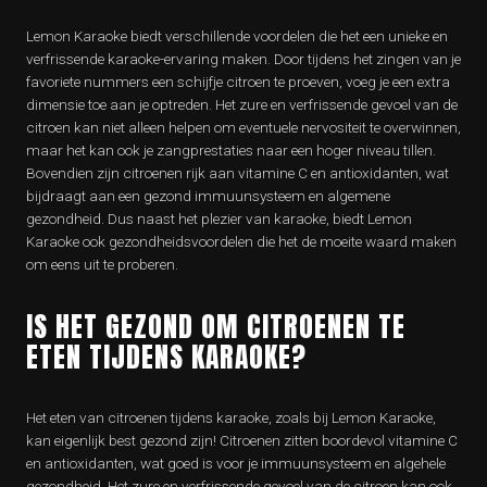
Lemon Karaoke biedt verschillende voordelen die het een unieke en
verfrissende karaoke-ervaring maken. Door tijdens het zingen van je
favoriete nummers een schijfje citroen te proeven, voeg je een extra
dimensie toe aan je optreden. Het zure en verfrissende gevoel van de
citroen kan niet alleen helpen om eventuele nervositeit te overwinnen,
maar het kan ook je zangprestaties naar een hoger niveau tillen.
Bovendien zijn citroenen rijk aan vitamine C en antioxidanten, wat
bijdraagt aan een gezond immuunsysteem en algemene
gezondheid. Dus naast het plezier van karaoke, biedt Lemon
Karaoke ook gezondheidsvoordelen die het de moeite waard maken
om eens uit te proberen.
IS HET GEZOND OM CITROENEN TE
ETEN TIJDENS KARAOKE?
Het eten van citroenen tijdens karaoke, zoals bij Lemon Karaoke,
kan eigenlijk best gezond zijn! Citroenen zitten boordevol vitamine C
en antioxidanten, wat goed is voor je immuunsysteem en algehele
gezondheid. Het zure en verfrissende gevoel van de citroen kan ook