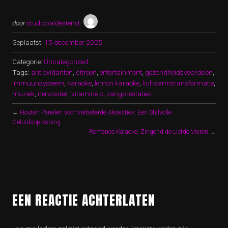
door
studiobaldesteinit
Geplaatst:
15 december 2025
Categorie:
Uncategorized
Tags:
antioxidanten
,
citroen
,
entertainment
,
gezondheidsvoordelen
,
immuunsysteem
,
karaoke
,
lemon karaoke
,
lichaamstransformatie
,
muziek
,
nervositeit
,
vitamine c
,
zangprestaties
←
Houten Panelen voor Verbeterde Akoestiek: Een Stijlvolle
Geluidsoplossing
Romance Karaoke: Zingend de Liefde Vieren
→
EEN REACTIE ACHTERLATEN