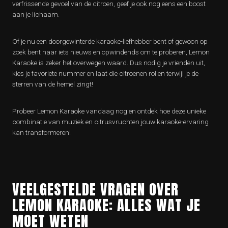
verfrissende gevoel van de citroen, geef je ook nog eens een boost
aan je lichaam.
Of je nu een doorgewinterde karaoke-liefhebber bent of gewoon op
zoek bent naar iets nieuws en opwindends om te proberen, Lemon
Karaoke is zeker het overwegen waard. Dus nodig je vrienden uit,
kies je favoriete nummer en laat die citroenen rollen terwijl je de
sterren van de hemel zingt!
Probeer Lemon Karaoke vandaag nog en ontdek hoe deze unieke
combinatie van muziek en citrusvruchten jouw karaoke-ervaring
kan transformeren!
VEELGESTELDE VRAGEN OVER
LEMON KARAOKE: ALLES WAT JE
MOET WETEN