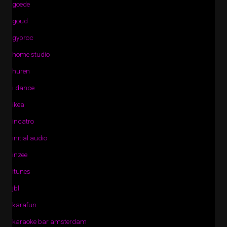
goede
goud
gyproc
home studio
huren
i dance
ikea
incatro
initial audio
inzee
itunes
jbl
karafun
karaoke bar amsterdam