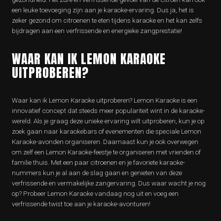
een leuke toevoeging zijn aan je karaoke-ervaring. Dus ja, het is
zeker gezond om citroenen te eten tijdens karaoke en het kan zelfs
bijdragen aan een verfrissende en energieke zangprestatie!
WAAR KAN IK LEMON KARAOKE
UITPROBEREN?
Waar kan ik Lemon Karaoke uitproberen? Lemon Karaoke is een
innovatief concept dat steeds meer populariteit wint in de karaoke-
wereld. Als je graag deze unieke ervaring wilt uitproberen, kun je op
zoek gaan naar karaokebars of evenementen die speciale Lemon
Karaoke-avonden organiseren. Daarnaast kun je ook overwegen
om zelf een Lemon Karaoke-feestje te organiseren met vrienden of
familie thuis. Met een paar citroenen en je favoriete karaoke-
nummers kun je al aan de slag gaan en genieten van deze
verfrissende en vermakelijke zangervaring. Dus waar wacht je nog
op? Probeer Lemon Karaoke vandaag nog uit en voeg een
verfrissende twist toe aan je karaoke-avonturen!