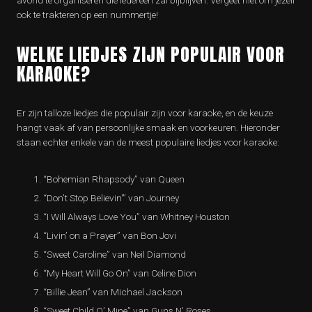
avond te organiseren die iedereen zal bijblijven. Vergeet niet om jezelf
ook te trakteren op een nummertje!
WELKE LIEDJES ZIJN POPULAIR VOOR
KARAOKE?
Er zijn talloze liedjes die populair zijn voor karaoke, en de keuze
hangt vaak af van persoonlijke smaak en voorkeuren. Hieronder
staan echter enkele van de meest populaire liedjes voor karaoke:
“Bohemian Rhapsody” van Queen
“Don’t Stop Believin'” van Journey
“I Will Always Love You” van Whitney Houston
“Livin’ on a Prayer” van Bon Jovi
“Sweet Caroline” van Neil Diamond
“My Heart Will Go On” van Celine Dion
“Billie Jean” van Michael Jackson
“Sweet Child O’ Mine” van Guns N’ Roses