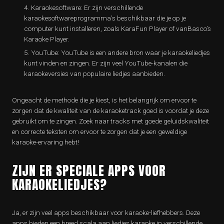
Karaokesoftware: Er zijn verschillende
karaokesoftwareprogramma’s beschikbaar die je op je
computer kunt installeren, zoals KaraFun Player of vanBasco’s
Karaoke Player.
YouTube: YouTube is een andere bron waar je karaokeliedjes
kunt vinden en zingen. Er zijn veel YouTube-kanalen die
karaokeversies van populaire liedjes aanbieden.
Ongeacht de methode die je kiest, is het belangrijk om ervoor te
zorgen dat de kwaliteit van de karaoketrack goed is voordat je deze
gebruikt om te zingen. Zoek naar tracks met goede geluidskwaliteit
en correcte teksten om ervoor te zorgen dat je een geweldige
karaoke-ervaring hebt!
ZIJN ER SPECIALE APPS VOOR
KARAOKELIEDJES?
Ja, er zijn veel apps beschikbaar voor karaoke-liefhebbers. Deze
apps bieden een breed scala aan liedjes karaoke in verschillende