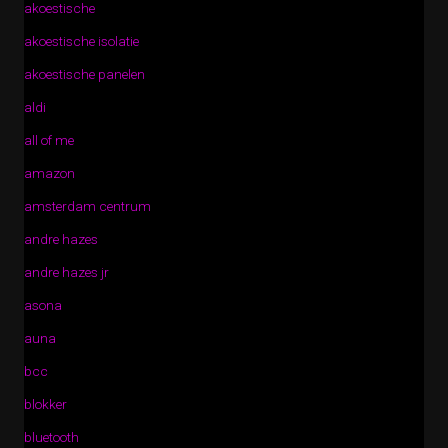
akoestische
akoestische isolatie
akoestische panelen
aldi
all of me
amazon
amsterdam centrum
andre hazes
andre hazes jr
asona
auna
bcc
blokker
bluetooth