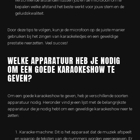
verschillende afstanden tussen jou en de microfoon om te
bepalen welke afstand het beste werkt voor jouw stem en de
geluidskwaliteit.
Door deze tips te volgen, kun je de microfoon op de juiste manier
gebruiken bij het zingen van karaokeliedjes en een geweldige
prestatie neerzetten. Veel succes!
WELKE APPARATUUR HEB JE NODIG
OM EEN GOEDE KARAOKESHOW TE
GEVEN?
Om een ​​goede karaokeshow te geven, heb je verschillende soorten
apparatuur nodig. Hieronder vind je een lijst met de belangrijkste
apparatuur die je nodig hebt om een geweldige karaokeshow neer te
zetten:
Karaoke-machine: Dit is het apparaat dat de muziek afspeelt
en waarop de teksten van de nummers worden weergegeven. Er