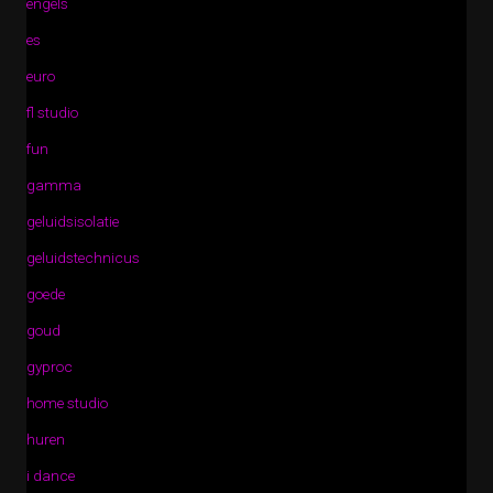
engels
es
euro
fl studio
fun
gamma
geluidsisolatie
geluidstechnicus
goede
goud
gyproc
home studio
huren
i dance