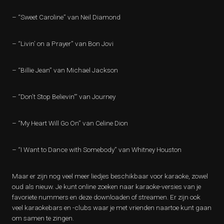
– “Sweet Caroline” van Neil Diamond
– “Livin’ on a Prayer” van Bon Jovi
– “Billie Jean” van Michael Jackson
– “Don’t Stop Believin'” van Journey
– “My Heart Will Go On” van Celine Dion
– “I Want to Dance with Somebody” van Whitney Houston
Maar er zijn nog veel meer liedjes beschikbaar voor karaoke, zowel
oud als nieuw. Je kunt online zoeken naar karaoke-versies van je
favoriete nummers en deze downloaden of streamen. Er zijn ook
veel karaokebars en -clubs waar je met vrienden naartoe kunt gaan
om samen te zingen.