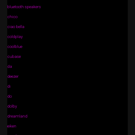
bluetooth speakers
chico
ciao bella
coldplay
coolblue
cubase
da
deezer
di
do
dolby
dreamland
eiken