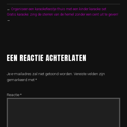
←
Organiseer een karaokefeestje thuis met een kinder karaoke set
Gratis karaoke: zing de sterren van de hemel zonder een cent uit te geven!
→
EEN REACTIE ACHTERLATEN
Je e-mailadres zal niet getoond worden.
Vereiste velden zijn
gemarkeerd met
*
Reactie
*