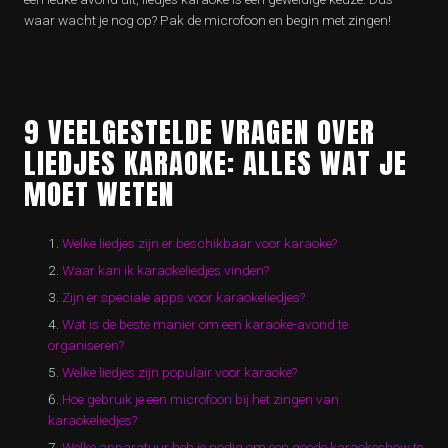
waar wacht je nog op? Pak de microfoon en begin met zingen!
9 VEELGESTELDE VRAGEN OVER
LIEDJES KARAOKE: ALLES WAT JE
MOET WETEN
Welke liedjes zijn er beschikbaar voor karaoke?
Waar kan ik karaokeliedjes vinden?
Zijn er speciale apps voor karaokeliedjes?
Wat is de beste manier om een karaoke-avond te
organiseren?
Welke liedjes zijn populair voor karaoke?
Hoe gebruik je een microfoon bij het zingen van
karaokeliedjes?
Welke apparatuur heb je nodig om een goede karaokeshow te