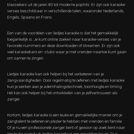
klassiekers uit de jaren 80 tot moderne pophits. Er zijn ook karaoke-
versies beschikbaar in verschillende talen, waaronder Nederlands,
Engels, Spaans en Frans.
Een van de voordelen van liedjes karaoke is dat het gemakkelijk
toegankelijk is. Je kunt online zoeken naar karaoke-versies van je
favoriete nummers en deze downloaden of streamen. Er zijn ook
veel karaokebars en -clubs waar je met vrienden naartoe kunt gaan
om samen te zingen.
Liedjes karaoke kan ook helpen bij het verbeteren van je
zangvaardigheden. Door regelmatig te oefenen met liedjes karaoke
kun je werken aan je ademhalingstechniek, toonhoogte en timing.
Het kan ook helpen bij het ontwikkelen van je zelfvertrouwen als
zanger.
Kortom, liedjes karaoke is een leuke en gemakkelijke manier om je
zangtalent te oefenen en plezier te hebben met vrienden en familie.
Of je nu een professionele zanger bent of gewoon op zoek bent naar
een leuke avond uit, liedjes karaoke is een geweldige keuze. Dus