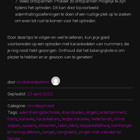
Wees ontspannen: Probeer zo ontspannen mogelijk te zijn
tijdens het optreden. Dit kan door bijvoorbeeld
ademhalingsoefeningen te doen of een rustige plek op te zoeken
om even tot rust te komen voor het optreden.
Door deze tips te volgen en veel te oefenen, kun je je goed
voorbereiden op een optreden met karaokedelen van nummers die
je nog nooit hebt gezongen. Onthoud dat het belangrijkste is om
plezier te hebben en er gewoon van te genieten!
door
studiobaldesteinit
Geplaatst:
23 april 2023
Categorie:
Uncategorized
Tags:
ademhalingstechniek
,
downloaden
,
engels
,
entertainment
,
frans
,
karaoke
,
karaokebars
,
liedjes karaoke
,
nederlands
,
online
zoeken
,
spaans
,
streamen
,
talen
,
tekst
,
toegankelijkheid
,
toonhoogte
en timing oefenen
,
zanger
,
zangtalent
,
zingen met vrienden en
familie