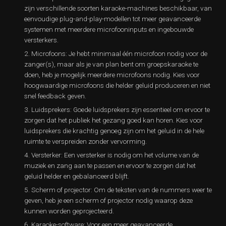
zijn verschillende soorten karaoke-machines beschikbaar, van
eenvoudige plug-and-play-modellen tot meer geavanceerde
systemen met meerdere microfooninputs en ingebouwde
versterkers.
Microfoons: Je hebt minimaal één microfoon nodig voor de
zanger(s), maar als je van plan bent om groepskaraoke te
doen, heb je mogelijk meerdere microfoons nodig. Kies voor
hoogwaardige microfoons die helder geluid produceren en niet
snel feedback geven.
Luidsprekers: Goede luidsprekers zijn essentieel om ervoor te
zorgen dat het publiek het gezang goed kan horen. Kies voor
luidsprekers die krachtig genoeg zijn om het geluid in de hele
ruimte te verspreiden zonder vervorming.
Versterker: Een versterker is nodig om het volume van de
muziek en zang aan te passen en ervoor te zorgen dat het
geluid helder en gebalanceerd blijft.
Scherm of projector: Om de teksten van de nummers weer te
geven, heb je een scherm of projector nodig waarop deze
kunnen worden geprojecteerd.
Karaoke-software: Voor een meer geavanceerde