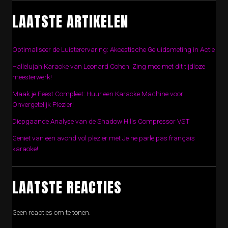
LAATSTE ARTIKELEN
Optimaliseer de Luisterervaring: Akoestische Geluidsmeting in Actie
Hallelujah Karaoke van Leonard Cohen: Zing mee met dit tijdloze
meesterwerk!
Maak je Feest Compleet: Huur een Karaoke Machine voor
Onvergetelijk Plezier!
Diepgaande Analyse van de Shadow Hills Compressor VST
Geniet van een avond vol plezier met Je ne parle pas français
karaoke!
LAATSTE REACTIES
Geen reacties om te tonen.