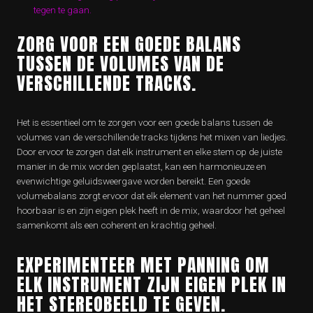
tegen te gaan.
ZORG VOOR EEN GOEDE BALANS
TUSSEN DE VOLUMES VAN DE
VERSCHILLENDE TRACKS.
Het is essentieel om te zorgen voor een goede balans tussen de
volumes van de verschillende tracks tijdens het mixen van liedjes.
Door ervoor te zorgen dat elk instrument en elke stem op de juiste
manier in de mix worden geplaatst, kan een harmonieuze en
evenwichtige geluidsweergave worden bereikt. Een goede
volumebalans zorgt ervoor dat elk element van het nummer goed
hoorbaar is en zijn eigen plek heeft in de mix, waardoor het geheel
samenkomt als een coherent en krachtig geheel.
EXPERIMENTEER MET PANNING OM
ELK INSTRUMENT ZIJN EIGEN PLEK IN
HET STEREOBEELD TE GEVEN.