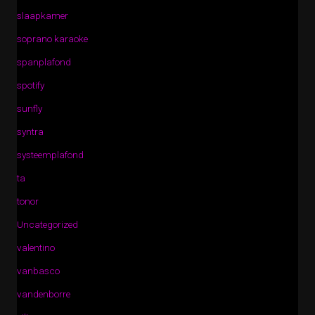
slaapkamer
soprano karaoke
spanplafond
spotify
sunfly
syntra
systeemplafond
ta
tonor
Uncategorized
valentino
vanbasco
vandenborre