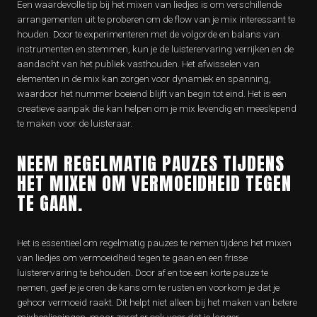
Een waardevolle tip bij het mixen van liedjes is om verschillende
arrangementen uit te proberen om de flow van je mix interessant te
houden. Door te experimenteren met de volgorde en balans van
instrumenten en stemmen, kun je de luisterervaring verrijken en de
aandacht van het publiek vasthouden. Het afwisselen van
elementen in de mix kan zorgen voor dynamiek en spanning,
waardoor het nummer boeiend blijft van begin tot eind. Het is een
creatieve aanpak die kan helpen om je mix levendig en meeslepend
te maken voor de luisteraar.
NEEM REGELMATIG PAUZES TIJDENS
HET MIXEN OM VERMOEIDHEID TEGEN
TE GAAN.
Het is essentieel om regelmatig pauzes te nemen tijdens het mixen
van liedjes om vermoeidheid tegen te gaan en een frisse
luisterervaring te behouden. Door af en toe een korte pauze te
nemen, geef je je oren de kans om te rusten en voorkom je dat je
gehoor vermoeid raakt. Dit helpt niet alleen bij het maken van betere