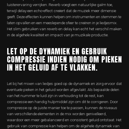
luisterervaring verrijken. Reverb voegt een natuurlijke galm toe,
terwijl delay een echo-effect creëert dat de muziek meer dimensie
geeft. Deze effecten kunnen helpen om instrumenten en stemmen te
laten opvallen en een meeslepende sfeer te creëren in je liedjesmix.
Het slim gebruiken van reverb en delay kan echt het verschil maken
in de algehele kwaliteit en impact van je muzikale productie.
LET OP DE DYNAMIEK EN GEBRUIK
COMPRESSIE INDIEN NODIG OM PIEKEN
IN HET GELUID AF TE VLAKKEN.
Let bij het mixen van liedjes goed op de dynamiek en zorg ervoor dat
eventuele pieken in het geluid worden afgevlakt. Als bepaalde delen
van het nummer te luid zijn in verhouding tot de rest, kan
compressie een handig hulpmiddel zijn om dit te corrigeren. Door
compressie op de juiste manier toe te passen, kunnen de niveaus
van verschillende elementen in de mix worden genivelleerd,
waardoor een meer gebalanceerd en consistent geluid ontstaat. Het
gebruik van compressie kan helpen om de algehele dynamiek van