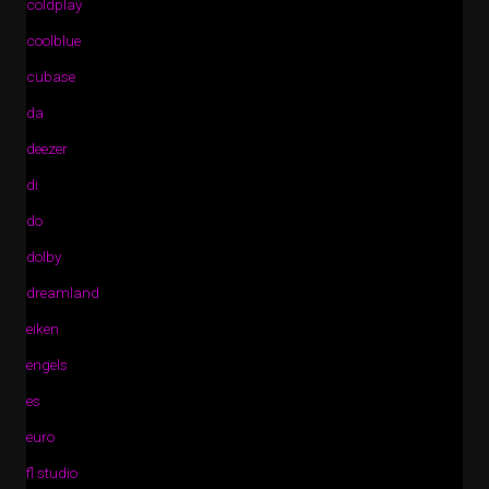
coldplay
coolblue
cubase
da
deezer
di
do
dolby
dreamland
eiken
engels
es
euro
fl studio