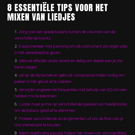
8 ESSENTIËLE TIPS VOOR HET
MIXEN VAN LIEDJES
Zorg voor een goede balans tussen de volumes van de
verschillende tracks.
Experimenteer met panning om elk instrument zijn eigen plek
in het stereobeeld te geven.
Gebruik effecten zoals reverb en delay om diepte aan je mix
toe te voegen.
Let op de dynamiek en gebruik compressie indien nodig om
pieken in het geluid af te vlakken.
Verwijder ongewenste frequenties met behulp van EQ om een
heldere mix te bekomen.
Luister naar je mix op verschillende speakers en headphones
om de balans goed af te stemmen.
Probeer verschillende arrangementen uit om de flow van je
mix interessant te houden.
Neem regelmatig pauzes tijdens het mixen om vermoeidheid