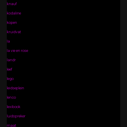
knauf
kodaline
kopen
kruidvat
la
la vie en rose
landr
leef
lego
leidseplein
lenco
lexibook
luidspreker
maat