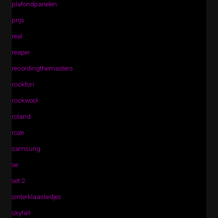
plafondpanelen
prijs
real
reaper
recordingthemasters
rockfon
rockwool
roland
roze
samsung
se
set 2
sinterklaasliedjes
skyfall