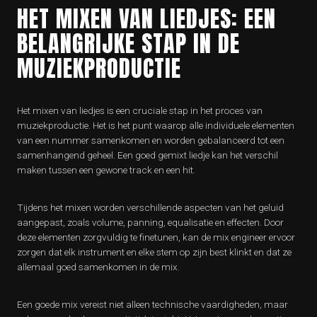
HET MIXEN VAN LIEDJES: EEN
BELANGRIJKE STAP IN DE
MUZIEKPRODUCTIE
Het mixen van liedjes is een cruciale stap in het proces van
muziekproductie. Het is het punt waarop alle individuele elementen
van een nummer samenkomen en worden gebalanceerd tot een
samenhangend geheel. Een goed gemixt liedje kan het verschil
maken tussen een gewone track en een hit.
Tijdens het mixen worden verschillende aspecten van het geluid
aangepast, zoals volume, panning, equalisatie en effecten. Door
deze elementen zorgvuldig te finetunen, kan de mix engineer ervoor
zorgen dat elk instrument en elke stem op zijn best klinkt en dat ze
allemaal goed samenkomen in de mix.
Een goede mix vereist niet alleen technische vaardigheden, maar