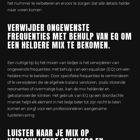
het nummer te verbeteren en ervoor te zorgen dat alle details helder
naar voren komen.
VERWIJDER ONGEWENSTE
FREQUENTIES MET BEHULP VAN EQ OM
EEN HELDERE MIX TE BEKOMEN.
Een nuttige tip bij het mixen van liedjes is het verwijderen van
ongewenste frequenties met behulp van een equalizer (EQ) om een
heldere mix te bereiken. Door specifieke frequenties te verminderen
of te verwijderen die de algehele balans verstoren, zoals storende
resonanties of overmatige bas, kan de mix helderder en
gebalanceerder klinken. Het gebruik van EQ op een doordachte
manier helpt elk element in het liedje beter tot zijn recht te laten
komen en zorgt voor een professionele en aangename
luisterervaring.
LUISTER NAAR JE MIX OP