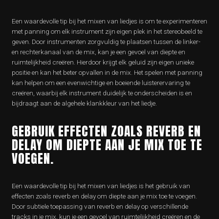
Een waardevolle tip bij het mixen van liedjes is om te experimenteren
met panning om elk instrument zijn eigen plek in het stereobeeld te
geven. Door instrumenten zorgvuldig te plaatsen tussen de linker-
en rechterkanaal van de mix, kan je een gevoel van diepte en
ruimtelijkheid creëren. Hierdoor krijgt elk geluid zijn eigen unieke
positie en kan het beter opvallen in de mix. Het spelen met panning
kan helpen om een evenwichtige en boeiende luisterervaring te
creëren, waarbij elk instrument duidelijk te onderscheiden is en
bijdraagt aan de algehele klankkleur van het liedje.
GEBRUIK EFFECTEN ZOALS REVERB EN
DELAY OM DIEPTE AAN JE MIX TOE TE
VOEGEN.
Een waardevolle tip bij het mixen van liedjes is het gebruik van
effecten zoals reverb en delay om diepte aan je mix toe te voegen.
Door subtiele toepassing van reverb en delay op verschillende
tracks in je mix, kun je een gevoel van ruimtelijkheid creëren en de