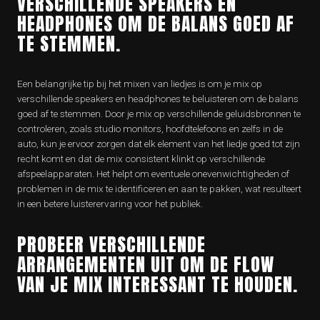
VERSCHILLENDE SPEAKERS EN
HEADPHONES OM DE BALANS GOED AF
TE STEMMEN.
Een belangrijke tip bij het mixen van liedjes is om je mix op
verschillende speakers en headphones te beluisteren om de balans
goed af te stemmen. Door je mix op verschillende geluidsbronnen te
controleren, zoals studio monitors, hoofdtelefoons en zelfs in de
auto, kun je ervoor zorgen dat elk element van het liedje goed tot zijn
recht komt en dat de mix consistent klinkt op verschillende
afspeelapparaten. Het helpt om eventuele onevenwichtigheden of
problemen in de mix te identificeren en aan te pakken, wat resulteert
in een betere luisterervaring voor het publiek.
PROBEER VERSCHILLENDE
ARRANGEMENTEN UIT OM DE FLOW
VAN JE MIX INTERESSANT TE HOUDEN.