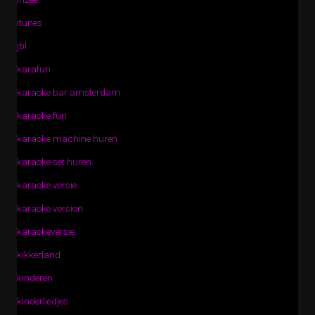
itunes
jbl
karafun
karaoke bar amsterdam
karaoke fun
karaoke machine huren
karaoke set huren
karaoke versie
karaoke version
karaokeversie
kikkerland
kinderen
kinderliedjes