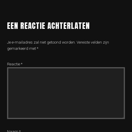
EEN REACTIE ACHTERLATEN
Je e-mailadres zal niet getoond worden.
Vereiste velden zijn
gemarkeerd met
*
Reactie
*
Naam
*