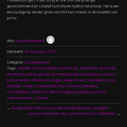
mixbeslissingen, maar zorgt er ook voor dat je langer
geconcentreerd en creatief kunt blijven tijdens het proces. Het is een
eenvoudige tip die een groot verschil kan maken in de kwaliteit van
je mix.
door
studiobaldesteinit
Geplaatst:
03 augustus 2024
Categorie:
Uncategorized
Tags:
artistiek inzicht
,
balans
,
boodschap
,
creativiteit
,
dynamiek
,
elementen
,
emotie
,
geluid
,
harmonieuze geluidsweergave
,
impact
,
instrumenten
,
interessant
,
liedjes
,
liedjes mixen
,
meeslepend
,
mix
engineer
,
mixen
,
muziekproductie
,
nummer
,
potentieel
,
ruimtelijkheid
,
stemmen
,
stereo-imaging
,
toewijding
,
tracks
,
vakmanschap
,
volumes
←
Karaoke Hotel California: Zing Mee met de Klassieker van Eagles
Huur een Karaoke Set voor Jouw Feest in Oost-Vlaanderen!
→