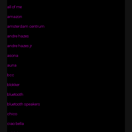
all of me
amazon
amsterdam centrum
andre hazes
andre hazes jr
asona
auna
bcc
blokker
bluetooth
bluetooth speakers
chico
ciao bella