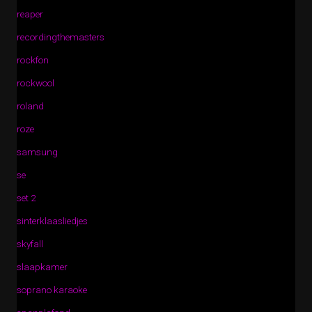
reaper
recordingthemasters
rockfon
rockwool
roland
roze
samsung
se
set 2
sinterklaasliedjes
skyfall
slaapkamer
soprano karaoke