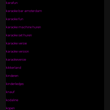
karafun
karaoke bar amsterdam
karaoke fun
karaoke machine huren
karaoke set huren
karaoke versie
karaoke version
karaokeversie
kikkerland
kinderen
kinderliedjes
knauf
kodaline
kopen