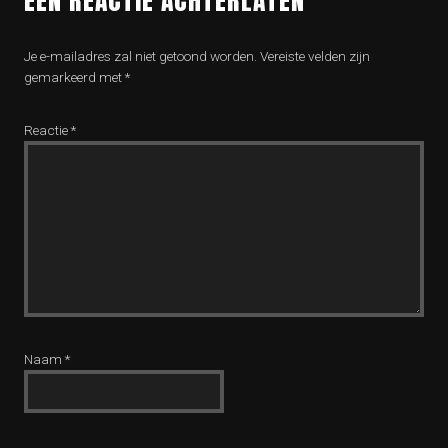
EEN REACTIE ACHTERLATEN
Je e-mailadres zal niet getoond worden.
Vereiste velden zijn
gemarkeerd met
*
Reactie
*
Naam
*