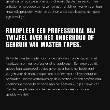
geval van onvoorziene omstandigheden. Op die manier kunnen
artiesten en producers met een gerust hart blijven werken aan hun
muzikale projecten, wetende dat hun waardevolle opnamen goed
zijn beveiligd.
RAADPLEEG EEN PROFESSIONAL BIJ
TWIJFEL OVER HET ONDERHOUD OF
GEBRUIK VAN MASTER TAPES.
Bij twijfel over het onderhoud of gebruik van master tapes is het
raadzaam om een professional te raadplegen. Een expert op dit
gebied kan waardevol advies geven over hoe je het beste kunt
zorgen voor de master tapes om hun kwaliteit en levensduur te
behouden. Door te vertrouwen op de expertise van een professional
voorkom je mogelijke schade aan de tapes en kun je er zeker van
zijn dat ze optimaal worden behandeld voor een optimale
geluidskwaliteit.