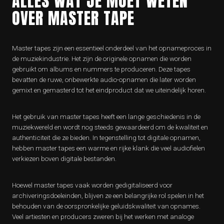
ALLES WAT JE MOET WETEN
OVER MASTER TAPE
Master tapes zijn een essentieel onderdeel van het opnameproces in
de muziekindustrie. Het zijn de originele opnamen die worden
gebruikt om albums en nummers te produceren. Deze tapes
bevatten de ruwe, onbewerkte audio-opnamen die later worden
gemixt en gemasterd tot het eindproduct dat we uiteindelijk horen.
Het gebruik van master tapes heeft een lange geschiedenis in de
muziekwereld en wordt nog steeds gewaardeerd om de kwaliteit en
authenticiteit die ze bieden. In tegenstelling tot digitale opnamen,
hebben master tapes een warme en rijke klank die veel audiofielen
verkiezen boven digitale bestanden.
Hoewel master tapes vaak worden gedigitaliseerd voor
archiveringsdoeleinden, blijven ze een belangrijke rol spelen in het
behouden van de oorspronkelijke geluidskwaliteit van opnames.
Veel artiesten en producers zweren bij het werken met analoge