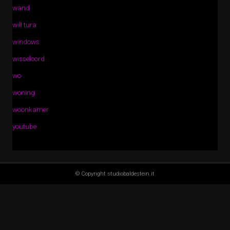
wand
will tura
windows
wisseloord
wo
woning
woonkamer
youtube
© Copyright studiobaldestein.it