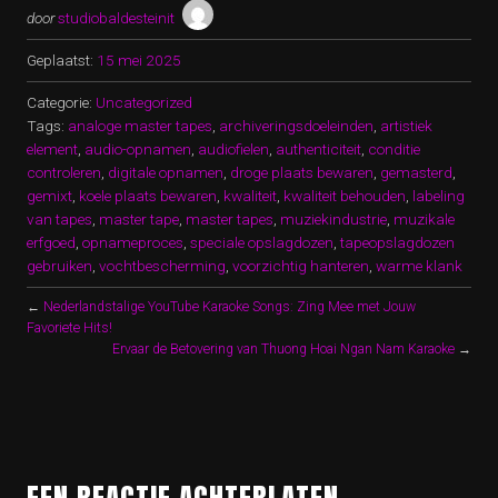
door
studiobaldesteinit
Geplaatst:
15 mei 2025
Categorie:
Uncategorized
Tags:
analoge master tapes
,
archiveringsdoeleinden
,
artistiek
element
,
audio-opnamen
,
audiofielen
,
authenticiteit
,
conditie
controleren
,
digitale opnamen
,
droge plaats bewaren
,
gemasterd
,
gemixt
,
koele plaats bewaren
,
kwaliteit
,
kwaliteit behouden
,
labeling
van tapes
,
master tape
,
master tapes
,
muziekindustrie
,
muzikale
erfgoed
,
opnameproces
,
speciale opslagdozen
,
tapeopslagdozen
gebruiken
,
vochtbescherming
,
voorzichtig hanteren
,
warme klank
←
Nederlandstalige YouTube Karaoke Songs: Zing Mee met Jouw
Favoriete Hits!
Ervaar de Betovering van Thuong Hoai Ngan Nam Karaoke
→