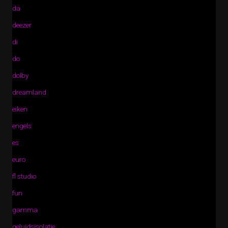
da
deezer
di
do
dolby
dreamland
eiken
engels
es
euro
fl studio
fun
gamma
geluidsisolatie