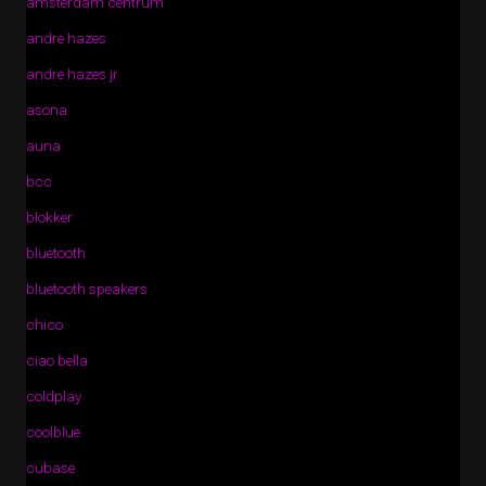
amsterdam centrum
andre hazes
andre hazes jr
asona
auna
bcc
blokker
bluetooth
bluetooth speakers
chico
ciao bella
coldplay
coolblue
cubase