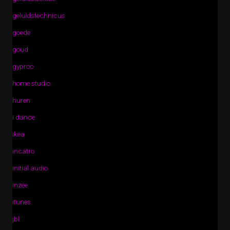
geluidstechnicus
goede
goud
gyproc
home studio
huren
i dance
ikea
incatro
initial audio
inzee
itunes
jbl