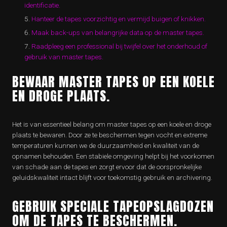
identificatie.
Hanteer de tapes voorzichtig en vermijd buigen of knikken.
Maak back-ups van belangrijke data op de master tapes.
Raadpleeg een professional bij twijfel over het onderhoud of
gebruik van master tapes.
BEWAAR MASTER TAPES OP EEN KOELE
EN DROGE PLAATS.
Het is van essentieel belang om master tapes op een koele en droge
plaats te bewaren. Door ze te beschermen tegen vocht en extreme
temperaturen kunnen we de duurzaamheid en kwaliteit van de
opnamen behouden. Een stabiele omgeving helpt bij het voorkomen
van schade aan de tapes en zorgt ervoor dat de oorspronkelijke
geluidskwaliteit intact blijft voor toekomstig gebruik en archivering.
GEBRUIK SPECIALE TAPEOPSLAGDOZEN
OM DE TAPES TE BESCHERMEN.