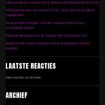
Optimaliseer de Luisterervaring: Akoestische Geluidsmeting in Actie
Hallelujah Karaoke van Leonard Cohen: Zing mee met dit tijdloze
meesterwerk!
Maak je Feest Compleet: Huur een Karaoke Machine voor
Onvergetelijk Plezier!
Diepgaande Analyse van de Shadow Hills Compressor VST
Geniet van een avond vol plezier met Je ne parle pas français
karaoke!
LAATSTE REACTIES
Geen reacties om te tonen.
ARCHIEF