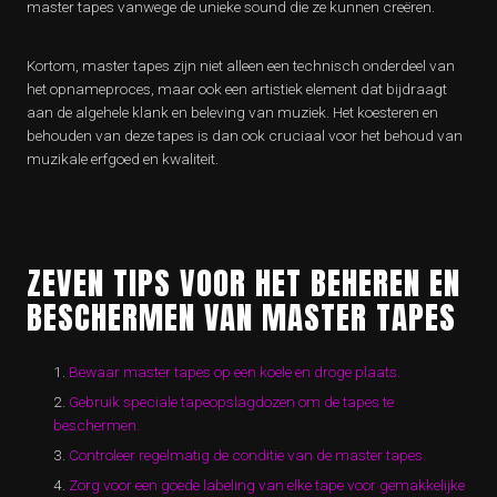
master tapes vanwege de unieke sound die ze kunnen creëren.
Kortom, master tapes zijn niet alleen een technisch onderdeel van
het opnameproces, maar ook een artistiek element dat bijdraagt
aan de algehele klank en beleving van muziek. Het koesteren en
behouden van deze tapes is dan ook cruciaal voor het behoud van
muzikale erfgoed en kwaliteit.
ZEVEN TIPS VOOR HET BEHEREN EN
BESCHERMEN VAN MASTER TAPES
Bewaar master tapes op een koele en droge plaats.
Gebruik speciale tapeopslagdozen om de tapes te
beschermen.
Controleer regelmatig de conditie van de master tapes.
Zorg voor een goede labeling van elke tape voor gemakkelijke