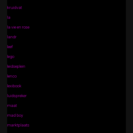
kruidvat
la
la vie en rose
landr
leef
lego
leidseplein
lenco
lexibook
luidspreker
maat
mad boy
marktplaats