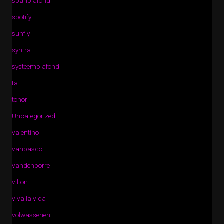
spanplafond
spotify
sunfly
syntra
systeemplafond
ta
tonor
Uncategorized
valentino
vanbasco
vandenborre
vilton
viva la vida
volwassenen