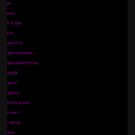
es
euro
fl studio
fun
gamma
geluidsisolatie
geluidstechnicus
goede
goud
gyproc
home studio
huren
i dance
ikea