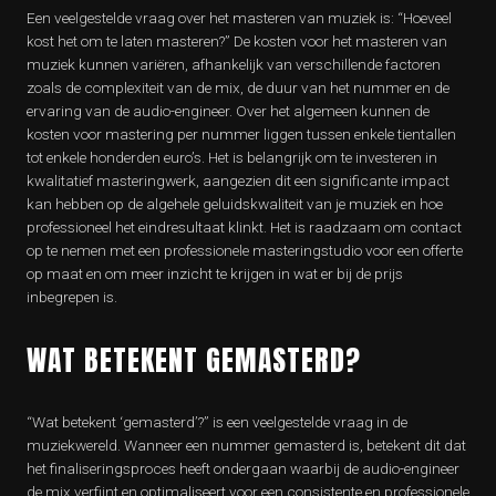
Een veelgestelde vraag over het masteren van muziek is: “Hoeveel
kost het om te laten masteren?” De kosten voor het masteren van
muziek kunnen variëren, afhankelijk van verschillende factoren
zoals de complexiteit van de mix, de duur van het nummer en de
ervaring van de audio-engineer. Over het algemeen kunnen de
kosten voor mastering per nummer liggen tussen enkele tientallen
tot enkele honderden euro’s. Het is belangrijk om te investeren in
kwalitatief masteringwerk, aangezien dit een significante impact
kan hebben op de algehele geluidskwaliteit van je muziek en hoe
professioneel het eindresultaat klinkt. Het is raadzaam om contact
op te nemen met een professionele masteringstudio voor een offerte
op maat en om meer inzicht te krijgen in wat er bij de prijs
inbegrepen is.
WAT BETEKENT GEMASTERD?
“Wat betekent ‘gemasterd’?” is een veelgestelde vraag in de
muziekwereld. Wanneer een nummer gemasterd is, betekent dit dat
het finaliseringsproces heeft ondergaan waarbij de audio-engineer
de mix verfijnt en optimaliseert voor een consistente en professionele