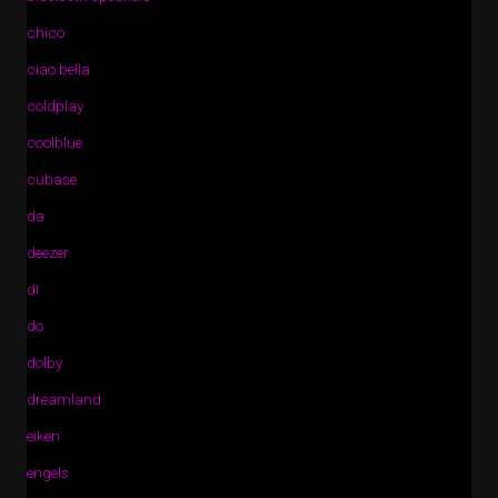
chico
ciao bella
coldplay
coolblue
cubase
da
deezer
di
do
dolby
dreamland
eiken
engels