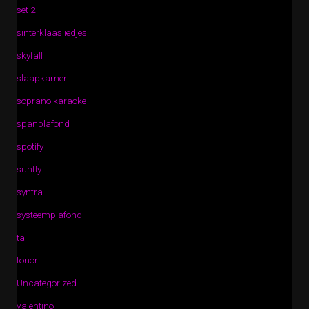
set 2
sinterklaasliedjes
skyfall
slaapkamer
soprano karaoke
spanplafond
spotify
sunfly
syntra
systeemplafond
ta
tonor
Uncategorized
valentino