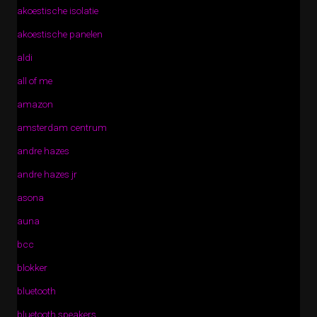
akoestische isolatie
akoestische panelen
aldi
all of me
amazon
amsterdam centrum
andre hazes
andre hazes jr
asona
auna
bcc
blokker
bluetooth
bluetooth speakers