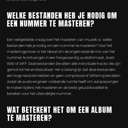
WELKE BESTANDEN HEB JE NODIG OM
EEN ​​NUMMER TE MASTEREN?
Een veelgestelde vraag over het masteren van muziek is: welke
bestanden heb je nodig om een nummer te masteren? Voor het
masteringproces is het ideaal om de ongemasterde mix van het
nummer te ontvangen in een hoogwaardig audioformaat, zoals
WAV of AIFF. Deze bestanden bevatten alle individuele tracks die zijn
gemixt tot het eindresultaat. Het is belangrijk dat deze bestanden
een hoge resolutie hebben en geen compressie of dithering bevatten,
zodat de audio-engineer voldoende ruimte heeft om aanpassingen
te maken tijdens het masteren en de beste geluidskwaliteit te
bereiken voor het uiteindelijke nummer.
WAT BETEKENT HET OM EEN ​​ALBUM
TE MASTEREN?