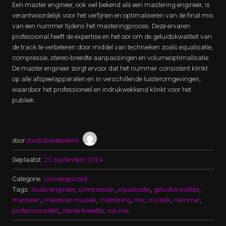
Een master engineer, ook wel bekend als een mastering engineer, is
verantwoordelijk voor het verfijnen en optimaliseren van de final mix
van een nummer tijdens het masteringproces. Deze ervaren
professional heeft de expertise en het oor om de geluidskwaliteit van
de track te verbeteren door middel van technieken zoals equalisatie,
compressie, stereo-breedte aanpassingen en volumeoptimalisatie.
De master engineer zorgt ervoor dat het nummer consistent klinkt
op alle afspeelapparaten en in verschillende luisteromgevingen,
waardoor het professioneel en indrukwekkend klinkt voor het
publiek.
door
studiobaldesteinit
Geplaatst:
25 september 2024
Categorie:
Uncategorized
Tags:
audio-engineer
,
compressie-
,
equalisatie
,
geluidskwaliteit
,
masteren
,
masteren muziek
,
mastering
,
mix
,
muziek
,
nummer
,
professionaliteit
,
stereo-breedte
,
volume