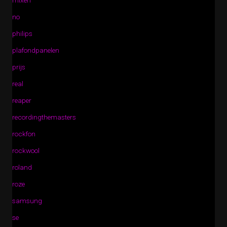
mixen
no
philips
plafondpanelen
prijs
real
reaper
recordingthemasters
rockfon
rockwool
roland
roze
samsung
se