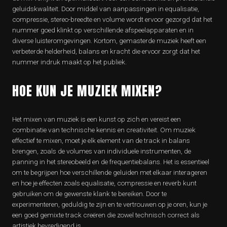
geluidskwaliteit. Door middel van aanpassingen in equalisatie,
compressie, stereo-breedte en volume wordt ervoor gezorgd dat het
nummer goed klinkt op verschillende afspeelapparaten en in
diverse luisteromgevingen. Kortom, gemasterde muziek heeft een
verbeterde helderheid, balans en kracht die ervoor zorgt dat het
nummer indruk maakt op het publiek.
HOE KUN JE MUZIEK MIXEN?
Het mixen van muziek is een kunst op zich en vereist een
combinatie van technische kennis en creativiteit. Om muziek
effectief te mixen, moet je elk element van de track in balans
brengen, zoals de volumes van individuele instrumenten, de
panning in het stereobeeld en de frequentiebalans. Het is essentieel
om te begrijpen hoe verschillende geluiden met elkaar interageren
en hoe je effecten zoals equalisatie, compressie en reverb kunt
gebruiken om de gewenste klank te bereiken. Door te
experimenteren, geduldig te zijn en te vertrouwen op je oren, kun je
een goed gemixte track creëren die zowel technisch correct als
artistiek bevredigend is.