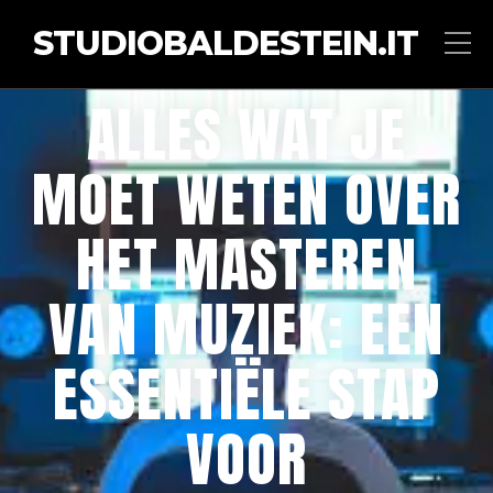
STUDIOBALDESTEIN.IT
ALLES WAT JE
MOET WETEN OVER
HET MASTEREN
VAN MUZIEK: EEN
ESSENTIËLE STAP
VOOR