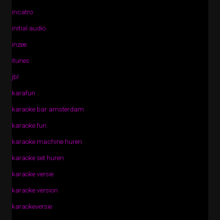
incatro
initial audio
inzee
itunes
jbl
karafun
karaoke bar amsterdam
karaoke fun
karaoke machine huren
karaoke set huren
karaoke versie
karaoke version
karaokeversie