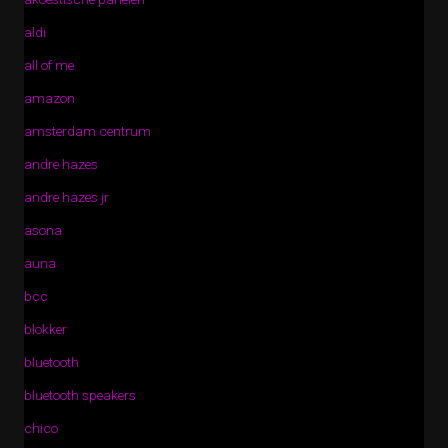
aldi
all of me
amazon
amsterdam centrum
andre hazes
andre hazes jr
asona
auna
bcc
blokker
bluetooth
bluetooth speakers
chico