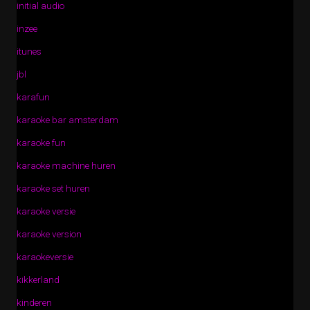
initial audio
inzee
itunes
jbl
karafun
karaoke bar amsterdam
karaoke fun
karaoke machine huren
karaoke set huren
karaoke versie
karaoke version
karaokeversie
kikkerland
kinderen