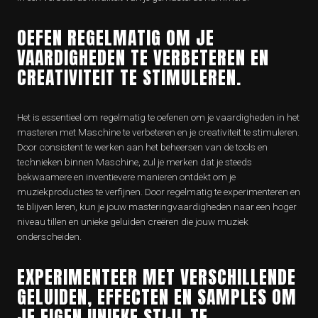
OEFEN REGELMATIG OM JE
VAARDIGHEDEN TE VERBETEREN EN
CREATIVITEIT TE STIMULEREN.
Het is essentieel om regelmatig te oefenen om je vaardigheden in het
masteren met Maschine te verbeteren en je creativiteit te stimuleren.
Door consistent te werken aan het beheersen van de tools en
technieken binnen Maschine, zul je merken dat je steeds
bekwaamere en inventievere manieren ontdekt om je
muziekproducties te verfijnen. Door regelmatig te experimenteren en
te blijven leren, kun je jouw masteringvaardigheden naar een hoger
niveau tillen en unieke geluiden creëren die jouw muziek
onderscheiden.
EXPERIMENTEER MET VERSCHILLENDE
GELUIDEN, EFFECTEN EN SAMPLES OM
JE EIGEN UNIEKE STIJL TE