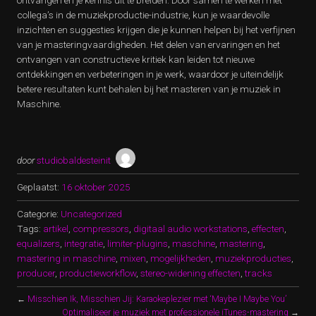
ontvangen en je kennis uit te breiden. Door samen te werken met
collega’s in de muziekproductie-industrie, kun je waardevolle
inzichten en suggesties krijgen die je kunnen helpen bij het verfijnen
van je masteringvaardigheden. Het delen van ervaringen en het
ontvangen van constructieve kritiek kan leiden tot nieuwe
ontdekkingen en verbeteringen in je werk, waardoor je uiteindelijk
betere resultaten kunt behalen bij het masteren van je muziek in
Maschine.
door
studiobaldesteinit
Geplaatst:
16 oktober 2025
Categorie:
Uncategorized
Tags:
artikel
,
compressors
,
digitaal audio workstations
,
effecten
,
equalizers
,
integratie
,
limiter-plugins
,
maschine
,
mastering
,
mastering in maschine
,
mixen
,
mogelijkheden
,
muziekproducties
,
producer
,
productieworkflow
,
stereo-widening effecten
,
tracks
←
Misschien Ik, Misschien Jij: Karaokeplezier met ‘Maybe I Maybe You’
Optimaliseer je muziek met professionele iTunes-mastering
→