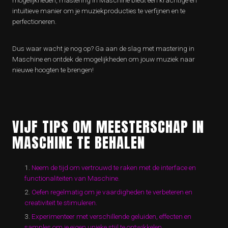
mogelijkheden, mastering in Maschine biedt een krachtige en
intuïtieve manier om je muziekproducties te verfijnen en te
perfectioneren.
Dus waar wacht je nog op? Ga aan de slag met mastering in
Maschine en ontdek de mogelijkheden om jouw muziek naar
nieuwe hoogten te brengen!
VIJF TIPS OM MEESTERSCHAP IN
MASCHINE TE BEHALEN
Neem de tijd om vertrouwd te raken met de interface en
functionaliteiten van Maschine.
Oefen regelmatig om je vaardigheden te verbeteren en
creativiteit te stimuleren.
Experimenteer met verschillende geluiden, effecten en
samples om je eigen unieke stijl te ontwikkelen.