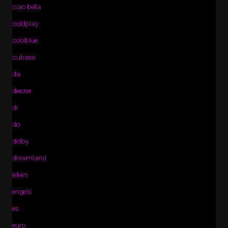
ciao bella
coldplay
coolblue
cubase
da
deezer
di
do
dolby
dreamland
eiken
engels
es
euro