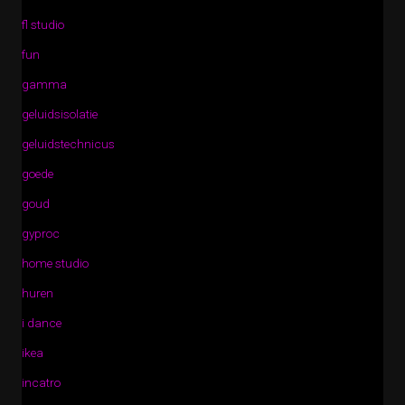
fl studio
fun
gamma
geluidsisolatie
geluidstechnicus
goede
goud
gyproc
home studio
huren
i dance
ikea
incatro