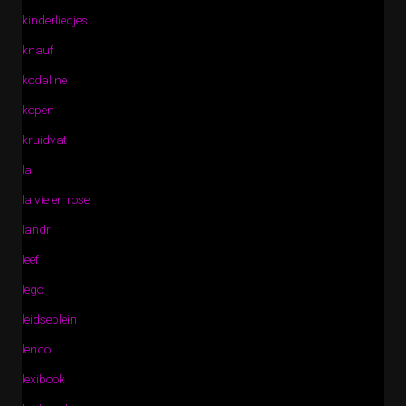
kinderliedjes
knauf
kodaline
kopen
kruidvat
la
la vie en rose
landr
leef
lego
leidseplein
lenco
lexibook