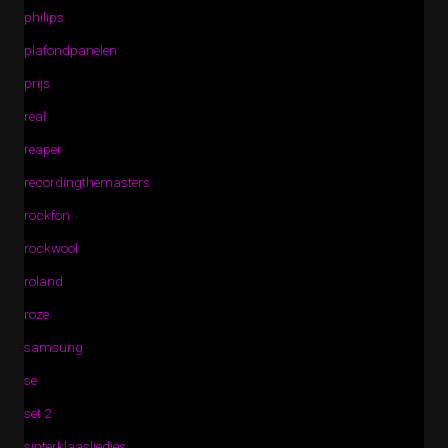
philips
plafondpanelen
prijs
real
reaper
recordingthemasters
rockfon
rockwool
roland
roze
samsung
se
set 2
sinterklaasliedjes