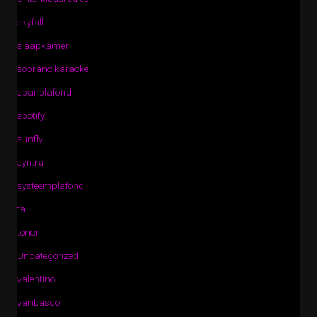
skyfall
slaapkamer
soprano karaoke
spanplafond
spotify
sunfly
syntra
systeemplafond
ta
tonor
Uncategorized
valentino
vanbasco