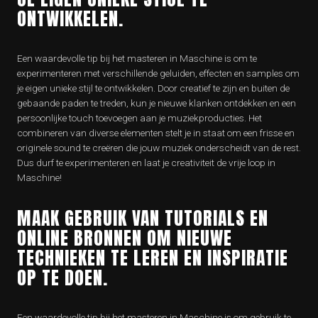
ONTWIKKELEN.
Een waardevolle tip bij het masteren in Maschine is om te
experimenteren met verschillende geluiden, effecten en samples om
je eigen unieke stijl te ontwikkelen. Door creatief te zijn en buiten de
gebaande paden te treden, kun je nieuwe klanken ontdekken en een
persoonlijke touch toevoegen aan je muziekproducties. Het
combineren van diverse elementen stelt je in staat om een frisse en
originele sound te creëren die jouw muziek onderscheidt van de rest.
Dus durf te experimenteren en laat je creativiteit de vrije loop in
Maschine!
MAAK GEBRUIK VAN TUTORIALS EN
ONLINE BRONNEN OM NIEUWE
TECHNIEKEN TE LEREN EN INSPIRATIE
OP TE DOEN.
Een waardevolle tip bij het masteren in Maschine is om gebruik te