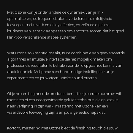
Met Ozone kun je onder andere de dynamiek van je mix
optimaliseren, de frequentiebalans verbeteren, ruimtelijkheid
toevoegen met reverb en delay-effecten, en zelfs de algehele
loudness van je track aanpassen om ervoor te zorgen dat het goed
klinkt op verschillende afspeelsystemen.
Wat Ozone zo krachtig maakt, is de combinatie van geavanceerde
algoritmes en intuïtieve interface die het mogelijk maken om
professionele resultaten te behalen zonder diepgaande kennis van
audiotechniek. Met presets en handmatige instellingen kun je
experimenteren en jouw eigen unieke sound creëren.
Of je nu een beginnende producer bent die zijn eerste nummer wil
masteren of een doorgewinterde geluidstechnicus die op zoek is
naar verfijning in zijn werk, mastering met Ozone kan een
waardevolle toevoeging zijn aan jouw gereedschapskist.
Kortom, mastering met Ozone biedt de finishing touch die jouw