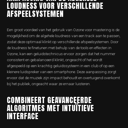
LOUDNESS VOOR VERSCHILLENDE
AFSPEELSYSTEMEN
Een groot voordeel van het gebruik van Ozone voor mastering is de
mogelijkheid om de algehele loudness van een track aan te passen,
zodat deze optimaal klinkt op verschillende afspeelsystemen. Door
de loudness te finetunen met behulp van de tools en effecten in
Ozone, kan een geluidstechnicus ervoor zorgen dat het nummer
consistent en gebalanceerd klinkt, ongeacht of het wordt
afgespeeld op een krachtig geluidssysteem in een club of op een
kleinere luidspreker van een smartphone. Deze aanpassing zorgt
ervoor dat de muziek zijn impact behoudt en overtuigend overkomt
bij het publiek, ongeacht waar ze ernaar luisteren.
COMBINEERT GEAVANCEERDE
ALGORITMES MET INTUÏTIEVE
INTERFACE