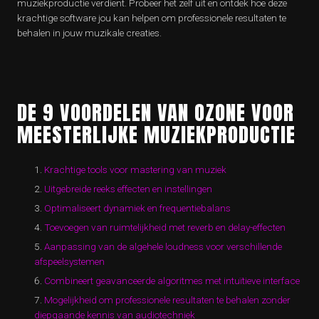
muziekproductie verdient. Probeer het zelf uit en ontdek hoe deze
krachtige software jou kan helpen om professionele resultaten te
behalen in jouw muzikale creaties.
DE 9 VOORDELEN VAN OZONE VOOR
MEESTERLIJKE MUZIEKPRODUCTIE
Krachtige tools voor mastering van muziek
Uitgebreide reeks effecten en instellingen
Optimaliseert dynamiek en frequentiebalans
Toevoegen van ruimtelijkheid met reverb en delay-effecten
Aanpassing van de algehele loudness voor verschillende
afspeelsystemen
Combineert geavanceerde algoritmes met intuïtieve interface
Mogelijkheid om professionele resultaten te behalen zonder
diepgaande kennis van audiotechniek