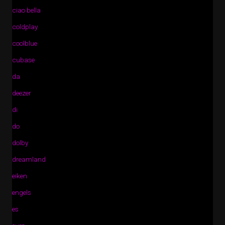
ciao bella
coldplay
coolblue
cubase
da
deezer
di
do
dolby
dreamland
eiken
engels
es