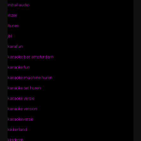
initial audio
inzee
itunes
jbl
karafun
karaoke bar amsterdam
karaoke fun
karaoke machine huren
karaoke set huren
karaoke versie
karaoke version
karaokeversie
kikkerland
kinderen