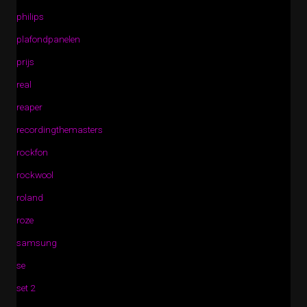
philips
plafondpanelen
prijs
real
reaper
recordingthemasters
rockfon
rockwool
roland
roze
samsung
se
set 2