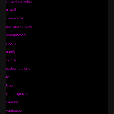
sinterklaasliedjes
skyfall
slaapkamer
soprano karaoke
spanplafond
spotify
sunfly
syntra
systeemplafond
ta
tonor
Uncategorized
valentino
vanbasco