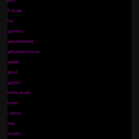
euro
fl studio
fun
gamma
geluidsisolatie
geluidstechnicus
goede
goud
gyproc
home studio
huren
i dance
ikea
incatro