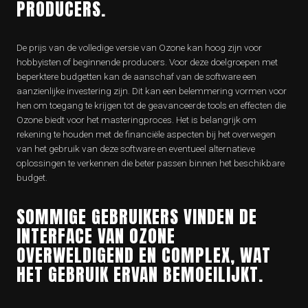
PRODUCERS.
De prijs van de volledige versie van Ozone kan hoog zijn voor
hobbyisten of beginnende producers. Voor deze doelgroepen met
beperktere budgetten kan de aanschaf van de software een
aanzienlijke investering zijn. Dit kan een belemmering vormen voor
hen om toegang te krijgen tot de geavanceerde tools en effecten die
Ozone biedt voor het masteringproces. Het is belangrijk om
rekening te houden met de financiële aspecten bij het overwegen
van het gebruik van deze software en eventueel alternatieve
oplossingen te verkennen die beter passen binnen het beschikbare
budget.
SOMMIGE GEBRUIKERS VINDEN DE
INTERFACE VAN OZONE
OVERWELDIGEND EN COMPLEX, WAT
HET GEBRUIK ERVAN BEMOEILIJKT.