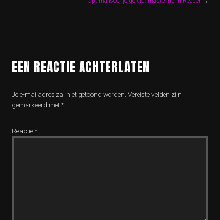
Optimaliseer je geluid: mastering in Reaper
→
EEN REACTIE ACHTERLATEN
Je e-mailadres zal niet getoond worden.
Vereiste velden zijn
gemarkeerd met
*
Reactie
*