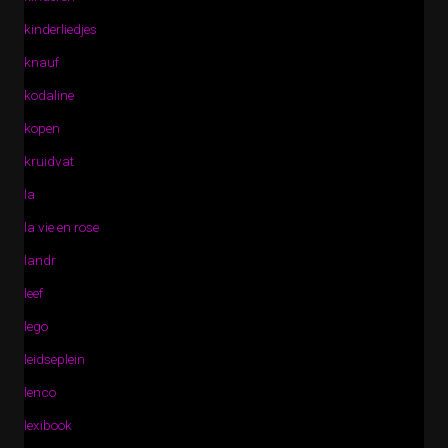
kinderliedjes
knauf
kodaline
kopen
kruidvat
la
la vie en rose
landr
leef
lego
leidseplein
lenco
lexibook