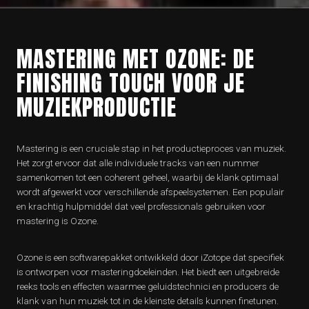
MASTERING MET OZONE: DE
FINISHING TOUCH VOOR JE
MUZIEKPRODUCTIE
Mastering is een cruciale stap in het productieproces van muziek.
Het zorgt ervoor dat alle individuele tracks van een nummer
samenkomen tot een coherent geheel, waarbij de klank optimaal
wordt afgewerkt voor verschillende afspeelsystemen. Een populair
en krachtig hulpmiddel dat veel professionals gebruiken voor
mastering is Ozone.
Ozone is een softwarepakket ontwikkeld door iZotope dat specifiek
is ontworpen voor masteringdoeleinden. Het biedt een uitgebreide
reeks tools en effecten waarmee geluidstechnici en producers de
klank van hun muziek tot in de kleinste details kunnen finetunen.