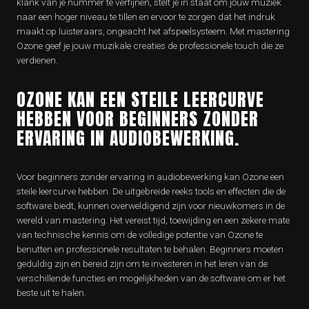
klank van je nummer te verfijnen, stelt je in staat om jouw muziek
naar een hoger niveau te tillen en ervoor te zorgen dat het indruk
maakt op luisteraars, ongeacht het afspeelsysteem. Met mastering
Ozone geef je jouw muzikale creaties de professionele touch die ze
verdienen.
OZONE KAN EEN STEILE LEERCURVE
HEBBEN VOOR BEGINNERS ZONDER
ERVARING IN AUDIOBEWERKING.
Voor beginners zonder ervaring in audiobewerking kan Ozone een
steile leercurve hebben. De uitgebreide reeks tools en effecten die de
software biedt, kunnen overweldigend zijn voor nieuwkomers in de
wereld van mastering. Het vereist tijd, toewijding en een zekere mate
van technische kennis om de volledige potentie van Ozone te
benutten en professionele resultaten te behalen. Beginners moeten
geduldig zijn en bereid zijn om te investeren in het leren van de
verschillende functies en mogelijkheden van de software om er het
beste uit te halen.