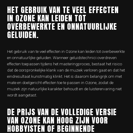
HET GEBRUIK VAN TE VEEL EFFECTEN
IN OZONE KAN LEIDEN TOT
OVERBEWERKTE EN ONNATUURLIJKE
GELUIDEN.
Het gebruik van te veel effecten in Ozone kan leiden tot overbewerkte
en onnatuurlijke geluiden. Wanneer geluidstechnici overdreven
effecten toepassen tijdens het masteringproces, bestaat het risico
dat de oorspronkelijke klank van de muziek verloren gaat en dat het
eindresultaat kunstmatig klinkt. Het is daarom belangrijk om met
mate en doelgericht effecten toe te passen in Ozone, zodat de
muziek zijn natuurlijke karakter behoudt en de luisterervaring niet
wordt aangetast.
DE PRIJS VAN DE VOLLEDIGE VERSIE
VAN OZONE KAN HOOG ZIJN VOOR
HOBBYISTEN OF BEGINNENDE