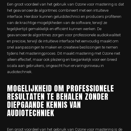
Een groot voordeel van het gebruik van Ozone voor mastering is dat
het geavanceerde algoritmes combineert met een intuïtieve
interface. Hierdoor kunnen geluidstechnici en producers profiteren
van de krachtige mogelijkheden van de software, terwijl ze
tegelijkertijd gemakkelijk en efficiënt kunnen werken. De
geavanceerde algoritmes zorgen voor professionele audiokwaliteit
en precisie, terwijl de intuïtieve interface het eenvoudig maakt om
snel aanpassingen te maken en creatieve beslissingen te nemen
tijdens het masteringproces. Dit maakt mastering met Ozone niet
alleen effectief, maar ook plezierig en toegankelijk voor een breed
scala aan gebruikers, ongeacht hun ervaringsniveau in
audiotechniek.
MOGELIJKHEID OM PROFESSIONELE
RESULTATEN TE BEHALEN ZONDER
DIEPGAANDE KENNIS VAN
AUDIOTECHNIEK
Een groot voordeel van het gebruik van Ozone voor mastering is de