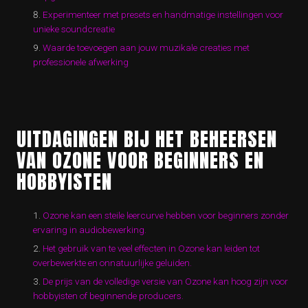
Experimenteer met presets en handmatige instellingen voor
unieke soundcreatie
Waarde toevoegen aan jouw muzikale creaties met
professionele afwerking
UITDAGINGEN BIJ HET BEHEERSEN
VAN OZONE VOOR BEGINNERS EN
HOBBYISTEN
Ozone kan een steile leercurve hebben voor beginners zonder
ervaring in audiobewerking.
Het gebruik van te veel effecten in Ozone kan leiden tot
overbewerkte en onnatuurlijke geluiden.
De prijs van de volledige versie van Ozone kan hoog zijn voor
hobbyisten of beginnende producers.