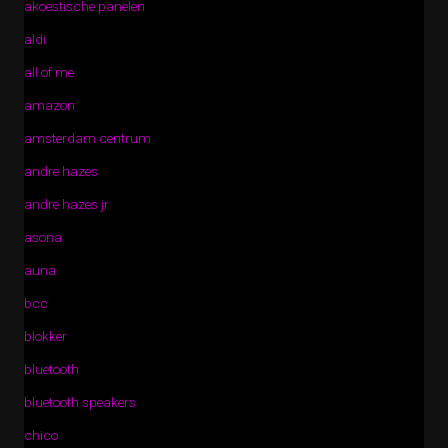
akoestische panelen
aldi
all of me
amazon
amsterdam centrum
andre hazes
andre hazes jr
asona
auna
bcc
blokker
bluetooth
bluetooth speakers
chico