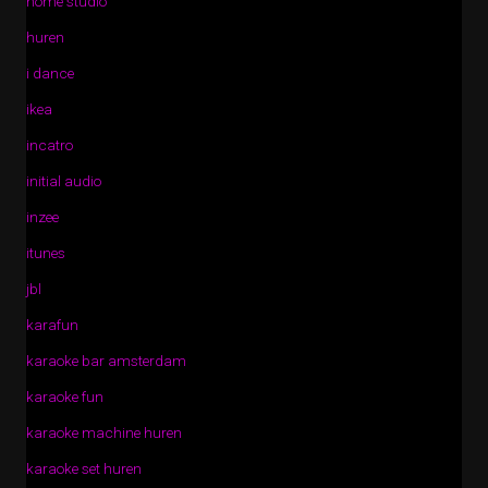
home studio
huren
i dance
ikea
incatro
initial audio
inzee
itunes
jbl
karafun
karaoke bar amsterdam
karaoke fun
karaoke machine huren
karaoke set huren