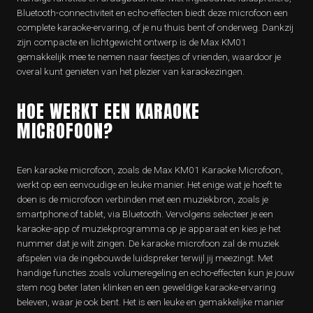
Bluetooth-connectiviteit en echo-effecten biedt deze microfoon een
complete karaoke-ervaring, of je nu thuis bent of onderweg. Dankzij
zijn compacte en lichtgewicht ontwerp is de Max KM01
gemakkelijk mee te nemen naar feestjes of vrienden, waardoor je
overal kunt genieten van het plezier van karaokezingen.
HOE WERKT EEN KARAOKE
MICROFOON?
Een karaoke microfoon, zoals de Max KM01 Karaoke Microfoon,
werkt op een eenvoudige en leuke manier. Het enige wat je hoeft te
doen is de microfoon verbinden met een muziekbron, zoals je
smartphone of tablet, via Bluetooth. Vervolgens selecteer je een
karaoke-app of muziekprogramma op je apparaat en kies je het
nummer dat je wilt zingen. De karaoke microfoon zal de muziek
afspelen via de ingebouwde luidspreker terwijl jij meezingt. Met
handige functies zoals volumeregeling en echo-effecten kun je jouw
stem nog beter laten klinken en een geweldige karaoke-ervaring
beleven, waar je ook bent. Het is een leuke en gemakkelijke manier