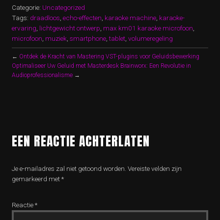
Categorie:
Uncategorized
Tags:
draadloos
,
echo-effecten
,
karaoke machine
,
karaoke-
ervaring
,
lichtgewicht ontwerp
,
max km01 karaoke microfoon
,
microfoon
,
muziek
,
smartphone
,
tablet
,
volumeregeling
←
Ontdek de Kracht van Mastering VST-plugins voor Geluidsbewerking
Optimaliseer Uw Geluid met Masterdesk Brainworx: Een Revolutie in
Audioprofessionalisme
→
EEN REACTIE ACHTERLATEN
Je e-mailadres zal niet getoond worden.
Vereiste velden zijn
gemarkeerd met
*
Reactie
*