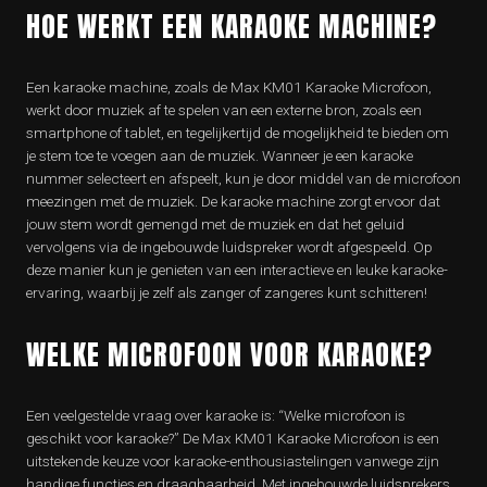
HOE WERKT EEN KARAOKE MACHINE?
Een karaoke machine, zoals de Max KM01 Karaoke Microfoon,
werkt door muziek af te spelen van een externe bron, zoals een
smartphone of tablet, en tegelijkertijd de mogelijkheid te bieden om
je stem toe te voegen aan de muziek. Wanneer je een karaoke
nummer selecteert en afspeelt, kun je door middel van de microfoon
meezingen met de muziek. De karaoke machine zorgt ervoor dat
jouw stem wordt gemengd met de muziek en dat het geluid
vervolgens via de ingebouwde luidspreker wordt afgespeeld. Op
deze manier kun je genieten van een interactieve en leuke karaoke-
ervaring, waarbij je zelf als zanger of zangeres kunt schitteren!
WELKE MICROFOON VOOR KARAOKE?
Een veelgestelde vraag over karaoke is: “Welke microfoon is
geschikt voor karaoke?” De Max KM01 Karaoke Microfoon is een
uitstekende keuze voor karaoke-enthousiastelingen vanwege zijn
handige functies en draagbaarheid. Met ingebouwde luidsprekers,