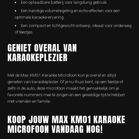
Een oplaadbare batterij voor langdurig gebruik.
Een handige volumeregeling en echo-effecten voor een
optimale karaoke-ervaring.
Een compact en lichtgewicht ontwerp, ideaal voor onderweg
of feestjes.
GENIET OVERAL VAN
KARAOKEPLEZIER
Met de Max KM01 Karaoke Microfoon kun je overal en altijd
genieten van karaokeplezier. Of je nu thuis bent, op een feestje of
zelfs in de auto, deze microfoon maakt het gemakkelijk om je
favoriete nummers mee te zingen en een geweldige tijd te hebben
met vrienden en familie.
KOOP JOUW MAX KM01 KARAOKE
MICROFOON VANDAAG NOG!