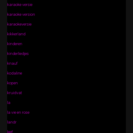
karaoke versie
karaoke version
karaokeversie
kikkerland
kinderen
kinderliedjes
knauf
kodaline
kopen
kruidvat
la
la vie en rose
landr
leef