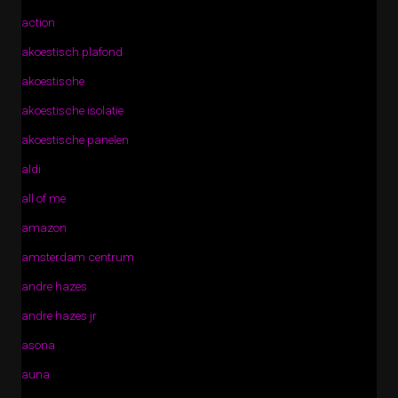
action
akoestisch plafond
akoestische
akoestische isolatie
akoestische panelen
aldi
all of me
amazon
amsterdam centrum
andre hazes
andre hazes jr
asona
auna