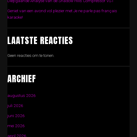
Diepgaande Analyse van de Shadow Hills Compressor VST
Geniet van een avond vol plezier met Je ne parle pas français
karaoke!
LAATSTE REACTIES
Geen reacties om te tonen.
ARCHIEF
augustus 2026
juli 2026
juni 2026
mei 2026
april 2026