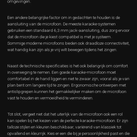
omgevingen.
Een andere belangrijke factor om in gedachten te houden is de
aansluiting van de microfoon. De meeste karaoke-systemen
gebruiken een standaard 6,3 mm jack-aansluiting, dus zorg ervoor
dat de microfoon die je kiest compatibel is met je systeem.
Sommige moderne microfoons bieden ook draadloze connectiviteit,
wat handig kan zijn als je vrij wilt bewegen tijdens het zingen.
Naast de technische specificaties is het ook belangrijk om comfort
in overweging te nemen. Een goede karaoke-microfoon moet
comfortabel in de hand liggen en niet te zwaar zijn, vooral als je van
plan bent om langere tijd te zingen. Ergonomische ontwerpen met
antislipgrepen kunnen het gemakkelijker maken om de microfoon
vast te houden en vermoeidheid te verminderen.
Tot slot, vergeet niet dat het uiterlijk van de microfoon ook een rol
kan spelen bij het kiezen van de perfecte karaoke-microfoon. Er zijn
talloze stijlen en kleuren beschikbaar, variërend van klassiek tot
opvallend en kleurrijk. Kies er een die bij je persoonlijkheid past en die