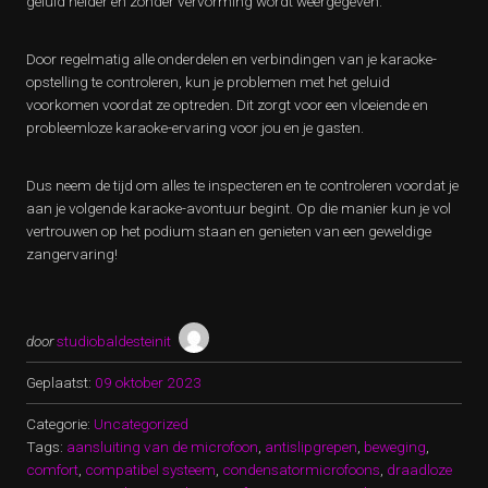
geluid helder en zonder vervorming wordt weergegeven.
Door regelmatig alle onderdelen en verbindingen van je karaoke-
opstelling te controleren, kun je problemen met het geluid
voorkomen voordat ze optreden. Dit zorgt voor een vloeiende en
probleemloze karaoke-ervaring voor jou en je gasten.
Dus neem de tijd om alles te inspecteren en te controleren voordat je
aan je volgende karaoke-avontuur begint. Op die manier kun je vol
vertrouwen op het podium staan ​​en genieten van een geweldige
zangervaring!
door
studiobaldesteinit
Geplaatst:
09 oktober 2023
Categorie:
Uncategorized
Tags:
aansluiting van de microfoon
,
antislipgrepen
,
beweging
,
comfort
,
compatibel systeem
,
condensatormicrofoons
,
draadloze