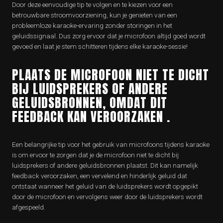
Door deze eenvoudige tip te volgen en te kiezen voor een
betrouwbare stroomvoorziening, kun je genieten van een
probleemloze karaoke-ervaring zonder storingen in het
geluidssignaal. Dus zorg ervoor dat je microfoon altijd goed wordt
gevoed en laat je stem schitteren tijdens elke karaoke-sessie!
PLAATS DE MICROFOON NIET TE DICHT
BIJ LUIDSPREKERS OF ANDERE
GELUIDSBRONNEN, OMDAT DIT
FEEDBACK KAN VEROORZAKEN .
Een belangrijke tip voor het gebruik van microfoons tijdens karaoke
is om ervoor te zorgen dat je de microfoon niet te dicht bij
luidsprekers of andere geluidsbronnen plaatst. Dit kan namelijk
feedback veroorzaken, een vervelend en hinderlijk geluid dat
ontstaat wanneer het geluid van de luidsprekers wordt opgepikt
door de microfoon en vervolgens weer door de luidsprekers wordt
afgespeeld.