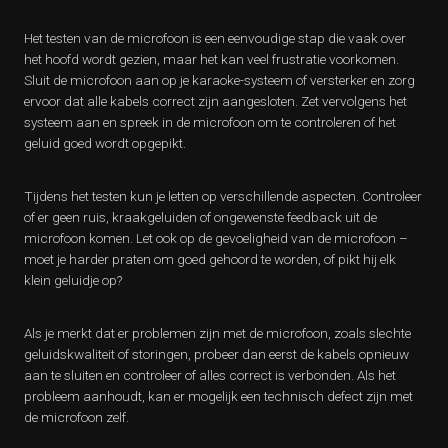
Het testen van de microfoon is een eenvoudige stap die vaak over
het hoofd wordt gezien, maar het kan veel frustratie voorkomen.
Sluit de microfoon aan op je karaoke-systeem of versterker en zorg
ervoor dat alle kabels correct zijn aangesloten. Zet vervolgens het
systeem aan en spreek in de microfoon om te controleren of het
geluid goed wordt opgepikt.
Tijdens het testen kun je letten op verschillende aspecten. Controleer
of er geen ruis, kraakgeluiden of ongewenste feedback uit de
microfoon komen. Let ook op de gevoeligheid van de microfoon –
moet je harder praten om goed gehoord te worden, of pikt hij elk
klein geluidje op?
Als je merkt dat er problemen zijn met de microfoon, zoals slechte
geluidskwaliteit of storingen, probeer dan eerst de kabels opnieuw
aan te sluiten en controleer of alles correct is verbonden. Als het
probleem aanhoudt, kan er mogelijk een technisch defect zijn met
de microfoon zelf.