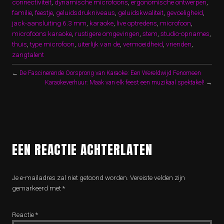
connectiviteit
,
dynamische microfoons
,
ergonomische ontwerpen
,
familie
,
feestje
,
geluidsdrukniveaus
,
geluidskwaliteit
,
gevoeligheid
,
jack-aansluiting 6.3 mm
,
karaoke
,
live optredens
,
microfoon
,
microfoons karaoke
,
rustigere omgevingen
,
stem
,
studio-opnames
,
thuis
,
type microfoon
,
uiterlijk van de
,
vermoeidheid
,
vrienden
,
zangtalent
←
De Fascinerende Oorsprong van Karaoke: Een Wereldwijd Fenomeen
Karaokeverhuur: Maak van elk feest een muzikaal spektakel!
→
EEN REACTIE ACHTERLATEN
Je e-mailadres zal niet getoond worden.
Vereiste velden zijn
gemarkeerd met
*
Reactie
*