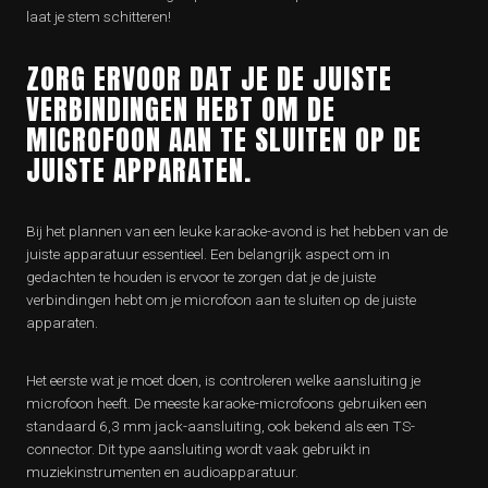
laat je stem schitteren!
ZORG ERVOOR DAT JE DE JUISTE
VERBINDINGEN HEBT OM DE
MICROFOON AAN TE SLUITEN OP DE
JUISTE APPARATEN.
Bij het plannen van een leuke karaoke-avond is het hebben van de
juiste apparatuur essentieel. Een belangrijk aspect om in
gedachten te houden is ervoor te zorgen dat je de juiste
verbindingen hebt om je microfoon aan te sluiten op de juiste
apparaten.
Het eerste wat je moet doen, is controleren welke aansluiting je
microfoon heeft. De meeste karaoke-microfoons gebruiken een
standaard 6,3 mm jack-aansluiting, ook bekend als een TS-
connector. Dit type aansluiting wordt vaak gebruikt in
muziekinstrumenten en audioapparatuur.