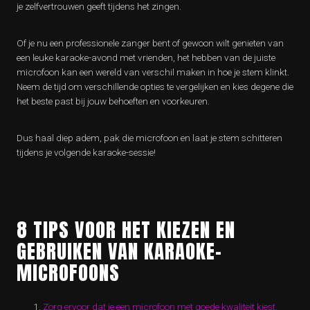
je zelfvertrouwen geeft tijdens het zingen.
Of je nu een professionele zanger bent of gewoon wilt genieten van
een leuke karaoke-avond met vrienden, het hebben van de juiste
microfoon kan een wereld van verschil maken in hoe je stem klinkt.
Neem de tijd om verschillende opties te vergelijken en kies degene die
het beste past bij jouw behoeften en voorkeuren.
Dus haal diep adem, pak die microfoon en laat je stem schitteren
tijdens je volgende karaoke-sessie!
8 TIPS VOOR HET KIEZEN EN
GEBRUIKEN VAN KARAOKE-
MICROFOONS
Zorg ervoor dat je een microfoon met goede kwaliteit kiest.