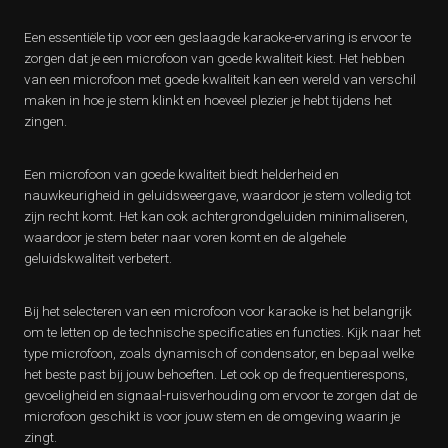
Een essentiële tip voor een geslaagde karaoke-ervaring is ervoor te
zorgen dat je een microfoon van goede kwaliteit kiest. Het hebben
van een microfoon met goede kwaliteit kan een wereld van verschil
maken in hoe je stem klinkt en hoeveel plezier je hebt tijdens het
zingen.
Een microfoon van goede kwaliteit biedt helderheid en
nauwkeurigheid in geluidsweergave, waardoor je stem volledig tot
zijn recht komt. Het kan ook achtergrondgeluiden minimaliseren,
waardoor je stem beter naar voren komt en de algehele
geluidskwaliteit verbetert.
Bij het selecteren van een microfoon voor karaoke is het belangrijk
om te letten op de technische specificaties en functies. Kijk naar het
type microfoon, zoals dynamisch of condensator, en bepaal welke
het beste past bij jouw behoeften. Let ook op de frequentierespons,
gevoeligheid en signaal-ruisverhouding om ervoor te zorgen dat de
microfoon geschikt is voor jouw stem en de omgeving waarin je
zingt.