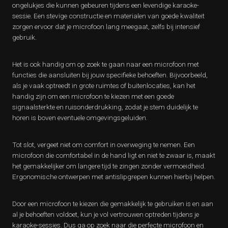
ongelukjes die kunnen gebeuren tijdens een levendige karaoke-
sessie. Een stevige constructie en materialen van goede kwaliteit
zorgen ervoor dat je microfoon lang meegaat, zelfs bij intensief
gebruik.
Het is ook handig om op zoek te gaan naar een microfoon met
functies die aansluiten bij jouw specifieke behoeften. Bijvoorbeeld,
als je vaak optreedt in grote ruimtes of buitenlocaties, kan het
handig zijn om een microfoon te kiezen met een goede
signaalsterkte en ruisonderdrukking, zodat je stem duidelijk te
horen is boven eventuele omgevingsgeluiden.
Tot slot, vergeet niet om comfort in overweging te nemen. Een
microfoon die comfortabel in de hand ligt en niet te zwaar is, maakt
het gemakkelijker om langere tijd te zingen zonder vermoeidheid.
Ergonomische ontwerpen met antislipgrepen kunnen hierbij helpen.
Door een microfoon te kiezen die gemakkelijk te gebruiken is en aan
al je behoeften voldoet, kun je vol vertrouwen optreden tijdens je
karaoke-sessies. Dus ga op zoek naar die perfecte microfoon en