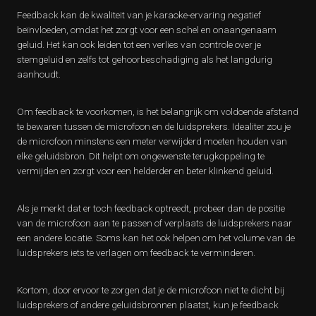
Feedback kan de kwaliteit van je karaoke-ervaring negatief
beïnvloeden, omdat het zorgt voor een schel en onaangenaam
geluid. Het kan ook leiden tot een verlies van controle over je
stemgeluid en zelfs tot gehoorbeschadiging als het langdurig
aanhoudt.
Om feedback te voorkomen, is het belangrijk om voldoende afstand
te bewaren tussen de microfoon en de luidsprekers. Idealiter zou je
de microfoon minstens een meter verwijderd moeten houden van
elke geluidsbron. Dit helpt om ongewenste terugkoppeling te
vermijden en zorgt voor een helderder en beter klinkend geluid.
Als je merkt dat er toch feedback optreedt, probeer dan de positie
van de microfoon aan te passen of verplaats de luidsprekers naar
een andere locatie. Soms kan het ook helpen om het volume van de
luidsprekers iets te verlagen om feedback te verminderen.
Kortom, door ervoor te zorgen dat je de microfoon niet te dicht bij
luidsprekers of andere geluidsbronnen plaatst, kun je feedback