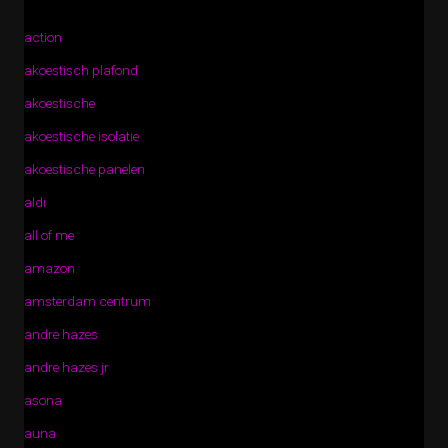
action
akoestisch plafond
akoestische
akoestische isolatie
akoestische panelen
aldi
all of me
amazon
amsterdam centrum
andre hazes
andre hazes jr
asona
auna