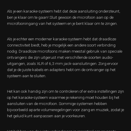
Als je een karaoke-systeem hebt dat deze aansluiting ondersteunt,
ben je klaar om te gaan! Sluit gewoon de microfoon aan op de
microfooningang van het systeem en je bent klaar om te zingen.
Als je echter een moderner karaoke-systeem hebt dat draadloze
connectiviteit biedt, heb je mogelijk een andere soort verbinding
nodig. Draadloze microfoons maken meestal gebruik van speciale
ontvangers die zijn uitgerust met verschillende soorten audio-
uitgangen, zoals XLR of 6,3 mm jack-aansluitingen. Zorg ervoor
dat je de juiste kabels en adapters hebt om de ontvanger op het
systeem aan te sluiten.
Het kan ook handig zijn om te controleren of er extra instellingen zijn
op het karaoke-systeem waarmee je rekening moet houden bij het
aansluiten van de microfoon. Sommige systemen hebben
bijvoorbeeld aparte volumeregelingen voor zang en muziek, zodat je
het geluid kunt aanpassen aan je voorkeuren.