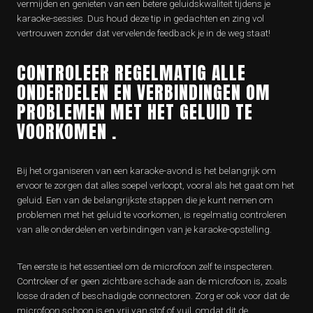
vermijden en genieten van een betere geluidskwaliteit tijdens je
karaoke-sessies. Dus houd deze tip in gedachten en zing vol
vertrouwen zonder dat vervelende feedback je in de weg staat!
CONTROLEER REGELMATIG ALLE
ONDERDELEN EN VERBINDINGEN OM
PROBLEMEN MET HET GELUID TE
VOORKOMEN .
Bij het organiseren van een karaoke-avond is het belangrijk om
ervoor te zorgen dat alles soepel verloopt, vooral als het gaat om het
geluid. Een van de belangrijkste stappen die je kunt nemen om
problemen met het geluid te voorkomen, is regelmatig controleren
van alle onderdelen en verbindingen van je karaoke-opstelling.
Ten eerste is het essentieel om de microfoon zelf te inspecteren.
Controleer of er geen zichtbare schade aan de microfoon is, zoals
losse draden of beschadigde connectoren. Zorg er ook voor dat de
microfoon schoon is en vrij van stof of vuil, omdat dit de