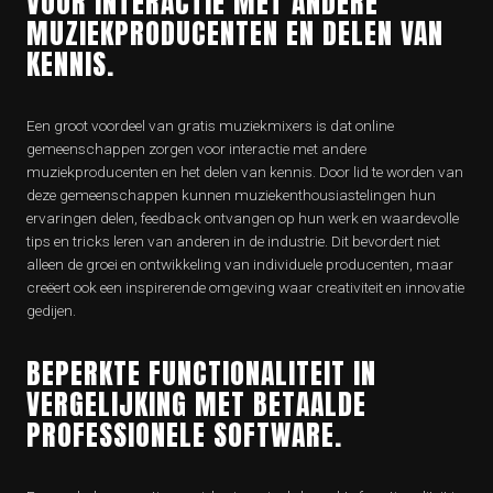
VOOR INTERACTIE MET ANDERE
MUZIEKPRODUCENTEN EN DELEN VAN
KENNIS.
Een groot voordeel van gratis muziekmixers is dat online
gemeenschappen zorgen voor interactie met andere
muziekproducenten en het delen van kennis. Door lid te worden van
deze gemeenschappen kunnen muziekenthousiastelingen hun
ervaringen delen, feedback ontvangen op hun werk en waardevolle
tips en tricks leren van anderen in de industrie. Dit bevordert niet
alleen de groei en ontwikkeling van individuele producenten, maar
creëert ook een inspirerende omgeving waar creativiteit en innovatie
gedijen.
BEPERKTE FUNCTIONALITEIT IN
VERGELIJKING MET BETAALDE
PROFESSIONELE SOFTWARE.