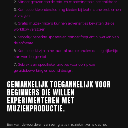
Minder geavanceerde mix- en masteringtools beschikbaar.
Kan beperkte ondersteuning bieden bij technische problemen
of vragen.
Gratis muziekmixers kunnen advertenties bevatten die de
workflow verstoren.
Mogelijk beperkte updates en minder frequent bijwerken van
de software.
Kan beperkt zijn in het aantal audiokanalen dat tegelijkertijd
kan worden gemixt.
Gebrek aan specifieke functies voor complexe
geluidsbewerking en sound design.
GEMAKKELIJK TOEGANKELIJK VOOR
BEGINNERS DIE WILLEN
EXPERIMENTEREN MET
MUZIEKPRODUCTIE.
Een van de voordelen van een gratis muziekmixer is dat het