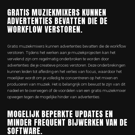
GRATIS MUZIEKMIXERS KUNNEN
ADVERTENTIES BEVATTEN DIE DE
WORKFLOW VERSTOREN.
Gratis muziekmixers kunnen advertenties bevatten die de workflow
verstoren. Tijdens het werken aan je muziekprojecten kan het
vervelend zijn om regelmatig onderbroken te worden door
advertenties die je creatieve proces verstoren. Deze onderbrekingen
kunnen leiden tot afleiding en het verlies van focus, waardoor het
moeilijker wordt om je volledig te concentreren op het mixen en
produceren van muziek. Het is belangrijk om bewust te zijn van dit
nadeel en te overwegen of de voordelen van een gratis muziekmixer
opwegen tegen de mogelijke hinder van advertenties.
MOGELIJK BEPERKTE UPDATES EN
MINDER FREQUENT BIJWERKEN VAN DE
SOFTWARE.