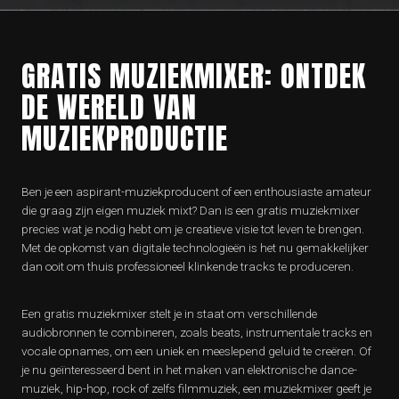
GRATIS MUZIEKMIXER: ONTDEK
DE WERELD VAN
MUZIEKPRODUCTIE
Ben je een aspirant-muziekproducent of een enthousiaste amateur
die graag zijn eigen muziek mixt? Dan is een gratis muziekmixer
precies wat je nodig hebt om je creatieve visie tot leven te brengen.
Met de opkomst van digitale technologieën is het nu gemakkelijker
dan ooit om thuis professioneel klinkende tracks te produceren.
Een gratis muziekmixer stelt je in staat om verschillende
audiobronnen te combineren, zoals beats, instrumentale tracks en
vocale opnames, om een uniek en meeslepend geluid te creëren. Of
je nu geïnteresseerd bent in het maken van elektronische dance-
muziek, hip-hop, rock of zelfs filmmuziek, een muziekmixer geeft je