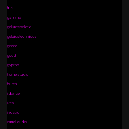
fun
gamma
geluidsisolatie
geluidstechnicus
goede
goud
gyproc
home studio
huren
i dance
ikea
incatro
initial audio