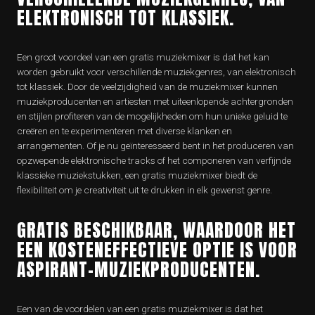
ELEKTRONISCH TOT KLASSIEK.
Een groot voordeel van een gratis muziekmixer is dat het kan
worden gebruikt voor verschillende muziekgenres, van elektronisch
tot klassiek. Door de veelzijdigheid van de muziekmixer kunnen
muziekproducenten en artiesten met uiteenlopende achtergronden
en stijlen profiteren van de mogelijkheden om hun unieke geluid te
creëren en te experimenteren met diverse klanken en
arrangementen. Of je nu geïnteresseerd bent in het produceren van
opzwepende elektronische tracks of het componeren van verfijnde
klassieke muziekstukken, een gratis muziekmixer biedt de
flexibiliteit om je creativiteit uit te drukken in elk gewenst genre.
GRATIS BESCHIKBAAR, WAARDOOR HET
EEN KOSTENEFFECTIEVE OPTIE IS VOOR
ASPIRANT-MUZIEKPRODUCENTEN.
Een van de voordelen van een gratis muziekmixer is dat het