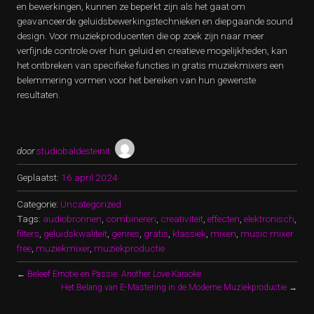
en bewerkingen, kunnen ze beperkt zijn als het gaat om
geavanceerde geluidsbewerkingstechnieken en diepgaande sound
design. Voor muziekproducenten die op zoek zijn naar meer
verfijnde controle over hun geluid en creatieve mogelijkheden, kan
het ontbreken van specifieke functies in gratis muziekmixers een
belemmering vormen voor het bereiken van hun gewenste
resultaten.
door
studiobaldesteinit
Geplaatst:
16 april 2024
Categorie:
Uncategorized
Tags:
audiobronnen
,
combineren
,
creativiteit
,
effecten
,
elektronisch
,
filters
,
geluidskwaliteit
,
genres
,
gratis
,
klassiek
,
mixen
,
music mixer
free
,
muziekmixer
,
muziekproductie
←
Beleef Emotie en Passie: Another Love Karaoke
Het Belang van E-Mastering in de Moderne Muziekproductie
→