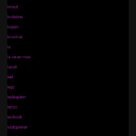
knauf
kodaline
kopen
kruidvat
la
la vie en rose
landr
leef
lego
leidseplein
lenco
lexibook
luidspreker