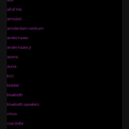
all of me
amazon
amsterdam centrum
andre hazes
andre hazes jr
asona
auna
bcc
blokker
bluetooth
bluetooth speakers
chico
ciao bella