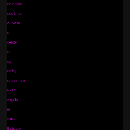
coldplay
coolblue
cubase
da
deezer
di
do
dolby
dreamland
eiken
engels
es
euro
fl studio