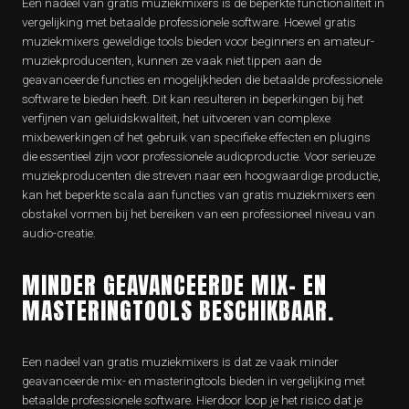
Een nadeel van gratis muziekmixers is de beperkte functionaliteit in
vergelijking met betaalde professionele software. Hoewel gratis
muziekmixers geweldige tools bieden voor beginners en amateur-
muziekproducenten, kunnen ze vaak niet tippen aan de
geavanceerde functies en mogelijkheden die betaalde professionele
software te bieden heeft. Dit kan resulteren in beperkingen bij het
verfijnen van geluidskwaliteit, het uitvoeren van complexe
mixbewerkingen of het gebruik van specifieke effecten en plugins
die essentieel zijn voor professionele audioproductie. Voor serieuze
muziekproducenten die streven naar een hoogwaardige productie,
kan het beperkte scala aan functies van gratis muziekmixers een
obstakel vormen bij het bereiken van een professioneel niveau van
audio-creatie.
MINDER GEAVANCEERDE MIX- EN
MASTERINGTOOLS BESCHIKBAAR.
Een nadeel van gratis muziekmixers is dat ze vaak minder
geavanceerde mix- en masteringtools bieden in vergelijking met
betaalde professionele software. Hierdoor loop je het risico dat je