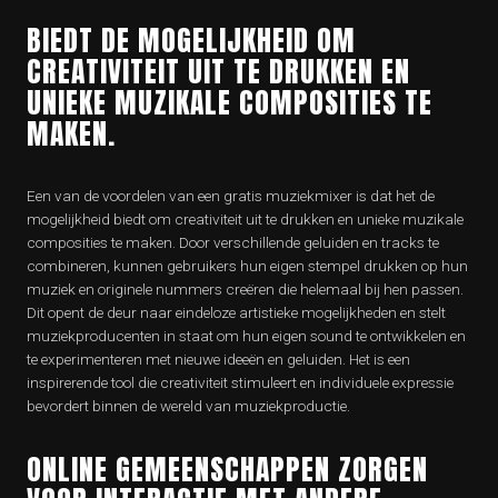
BIEDT DE MOGELIJKHEID OM
CREATIVITEIT UIT TE DRUKKEN EN
UNIEKE MUZIKALE COMPOSITIES TE
MAKEN.
Een van de voordelen van een gratis muziekmixer is dat het de
mogelijkheid biedt om creativiteit uit te drukken en unieke muzikale
composities te maken. Door verschillende geluiden en tracks te
combineren, kunnen gebruikers hun eigen stempel drukken op hun
muziek en originele nummers creëren die helemaal bij hen passen.
Dit opent de deur naar eindeloze artistieke mogelijkheden en stelt
muziekproducenten in staat om hun eigen sound te ontwikkelen en
te experimenteren met nieuwe ideeën en geluiden. Het is een
inspirerende tool die creativiteit stimuleert en individuele expressie
bevordert binnen de wereld van muziekproductie.
ONLINE GEMEENSCHAPPEN ZORGEN