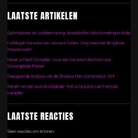
LAATSTE ARTIKELEN
Optimaliseer de Luisterervaring: Akoestische Geluidsmeting in Actie
Hallelujah Karaoke van Leonard Cohen: Zing mee met dit tijdloze
meesterwerk!
Maak je Feest Compleet: Huur een Karaoke Machine voor
Onvergetelijk Plezier!
Diepgaande Analyse van de Shadow Hills Compressor VST
Geniet van een avond vol plezier met Je ne parle pas français
karaoke!
LAATSTE REACTIES
Geen reacties om te tonen.