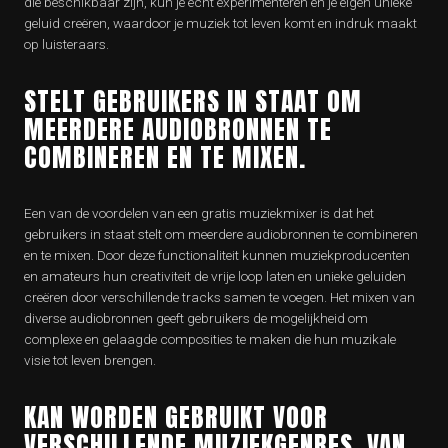
die beschikbaar zijn, kun je echt experimenteren en je eigen unieke
geluid creëren, waardoor je muziek tot leven komt en indruk maakt
op luisteraars.
STELT GEBRUIKERS IN STAAT OM
MEERDERE AUDIOBRONNEN TE
COMBINEREN EN TE MIXEN.
Een van de voordelen van een gratis muziekmixer is dat het
gebruikers in staat stelt om meerdere audiobronnen te combineren
en te mixen. Door deze functionaliteit kunnen muziekproducenten
en amateurs hun creativiteit de vrije loop laten en unieke geluiden
creëren door verschillende tracks samen te voegen. Het mixen van
diverse audiobronnen geeft gebruikers de mogelijkheid om
complexe en gelaagde composities te maken die hun muzikale
visie tot leven brengen.
KAN WORDEN GEBRUIKT VOOR
VERSCHILLENDE MUZIEKGENRES, VAN