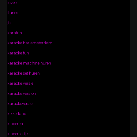
inzee
itunes
jbl
karafun
karaoke bar amsterdam
karaoke fun
karaoke machine huren
karaoke set huren
karaoke versie
karaoke version
karaokeversie
kikkerland
kinderen
kinderliedjes