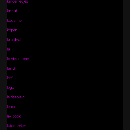
kinderliedjes
knauf
kodaline
kopen
kruidvat
la
la vie en rose
landr
leef
lego
leidseplein
lenco
lexibook
luidspreker