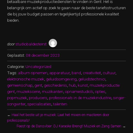
betaalbare muziekproductiediensten te vinden in Gent. Het is
belangrijk om actief op zoek te gaan naar de beste tariefsstructuren
die bij jouw budget passen en tegelijkertijd professionele kwaliteit
bieden.
door
studiobaldesteinit
Geplaatst:
08 december 2023
Categorie:
Uncategorized
Tags:
album opnemen
,
apparatuur
,
band
,
creativiteit
,
cultuur
,
elektronische muziek
,
geluidsomgeving
,
geluidstechnici
,
gemeenschap
,
gent
,
geschiedenis
,
hub
,
kunst
,
muziekproductie
gent
,
muziekscene
,
muzikanten
,
opnamestudio's
,
opties
,
popmuziek
,
producers
,
professionals in de muziekindustrie
,
singer-
songwriter
,
specialisaties
,
talenten
←
Haal het beste uit je muziek: Laat het mixen en masteren door
professionals!
Feest op de Dansvloer: DJ Karaoke Brengt Muziek en Zang Samen
→