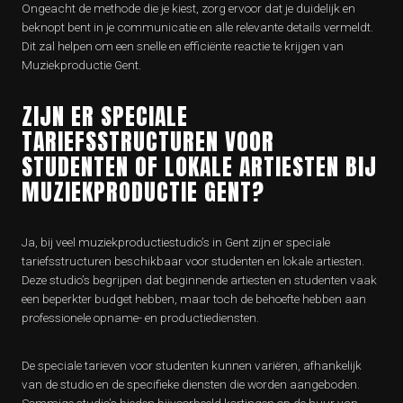
Ongeacht de methode die je kiest, zorg ervoor dat je duidelijk en
beknopt bent in je communicatie en alle relevante details vermeldt.
Dit zal helpen om een snelle en efficiënte reactie te krijgen van
Muziekproductie Gent.
ZIJN ER SPECIALE
TARIEFSSTRUCTUREN VOOR
STUDENTEN OF LOKALE ARTIESTEN BIJ
MUZIEKPRODUCTIE GENT?
Ja, bij veel muziekproductiestudio’s in Gent zijn er speciale
tariefsstructuren beschikbaar voor studenten en lokale artiesten.
Deze studio’s begrijpen dat beginnende artiesten en studenten vaak
een beperkter budget hebben, maar toch de behoefte hebben aan
professionele opname- en productiediensten.
De speciale tarieven voor studenten kunnen variëren, afhankelijk
van de studio en de specifieke diensten die worden aangeboden.