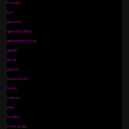
fl studio
fun
gamma
geluidsisolatie
geluidstechnicus
goede
goud
gyproc
home studio
huren
i dance
ikea
incatro
initial audio