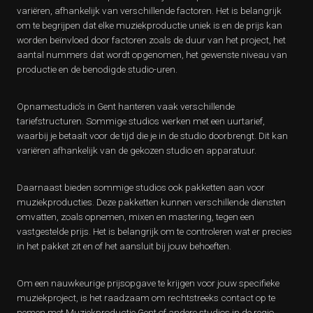
variëren, afhankelijk van verschillende factoren. Het is belangrijk
om te begrijpen dat elke muziekproductie uniek is en de prijs kan
worden beïnvloed door factoren zoals de duur van het project, het
aantal nummers dat wordt opgenomen, het gewenste niveau van
productie en de benodigde studio-uren.
Opnamestudio’s in Gent hanteren vaak verschillende
tariefstructuren. Sommige studios werken met een uurtarief,
waarbij je betaalt voor de tijd die je in de studio doorbrengt. Dit kan
variëren afhankelijk van de gekozen studio en apparatuur.
Daarnaast bieden sommige studios ook pakketten aan voor
muziekproducties. Deze pakketten kunnen verschillende diensten
omvatten, zoals opnemen, mixen en mastering, tegen een
vastgestelde prijs. Het is belangrijk om te controleren wat er precies
in het pakket zit en of het aansluit bij jouw behoeften.
Om een nauwkeurige prijsopgave te krijgen voor jouw specifieke
muziekproject, is het raadzaam om rechtstreeks contact op te
nemen met Muziekproductie Gent of andere studios in de regio.