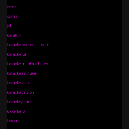
inzee
itunes
jbl
karafun
karaoke bar amsterdam
karaoke fun
karaoke machine huren
karaoke set huren
karaoke versie
karaoke version
karaokeversie
kikkerland
kinderen