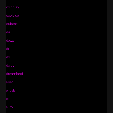
coldplay
coolblue
cubase
da
deezer
di
do
dolby
dreamland
eiken
engels
es
euro