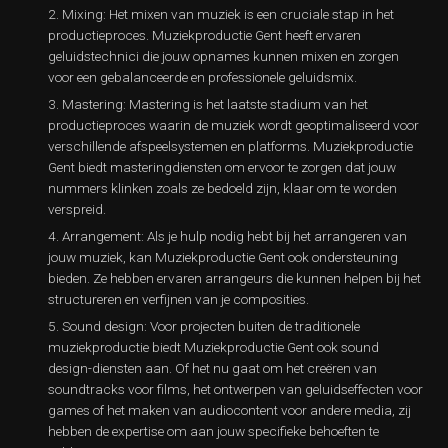
Mixing: Het mixen van muziek is een cruciale stap in het
productieproces. Muziekproductie Gent heeft ervaren
geluidstechnici die jouw opnames kunnen mixen en zorgen
voor een gebalanceerde en professionele geluidsmix.
Mastering: Mastering is het laatste stadium van het
productieproces waarin de muziek wordt geoptimaliseerd voor
verschillende afspeelsystemen en platforms. Muziekproductie
Gent biedt masteringdiensten om ervoor te zorgen dat jouw
nummers klinken zoals ze bedoeld zijn, klaar om te worden
verspreid.
Arrangement: Als je hulp nodig hebt bij het arrangeren van
jouw muziek, kan Muziekproductie Gent ook ondersteuning
bieden. Ze hebben ervaren arrangeurs die kunnen helpen bij het
structureren en verfijnen van je composities.
Sound design: Voor projecten buiten de traditionele
muziekproductie biedt Muziekproductie Gent ook sound
design-diensten aan. Of het nu gaat om het creëren van
soundtracks voor films, het ontwerpen van geluidseffecten voor
games of het maken van audiocontent voor andere media, zij
hebben de expertise om aan jouw specifieke behoeften te