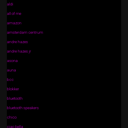
aldi
all of me
amazon
amsterdam centrum
andre hazes
andre hazes jr
asona
auna
bcc
blokker
bluetooth
bluetooth speakers
chico
ciao bella