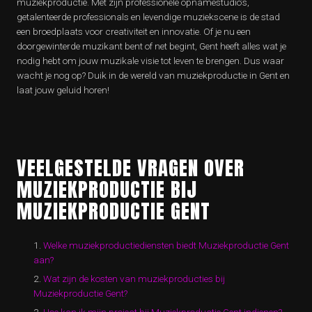
muziekproductie. Met zijn professionele opnamestudio’s,
getalenteerde professionals en levendige muziekscene is de stad
een broedplaats voor creativiteit en innovatie. Of je nu een
doorgewinterde muzikant bent of net begint, Gent heeft alles wat je
nodig hebt om jouw muzikale visie tot leven te brengen. Dus waar
wacht je nog op? Duik in de wereld van muziekproductie in Gent en
laat jouw geluid horen!
VEELGESTELDE VRAGEN OVER
MUZIEKPRODUCTIE BIJ
MUZIEKPRODUCTIE GENT
Welke muziekproductiediensten biedt Muziekproductie Gent
aan?
Wat zijn de kosten van muziekproducties bij
Muziekproductie Gent?