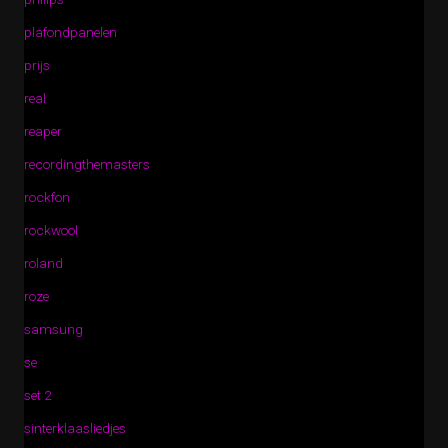
plafondpanelen
prijs
real
reaper
recordingthemasters
rockfon
rockwool
roland
roze
samsung
se
set 2
sinterklaasliedjes