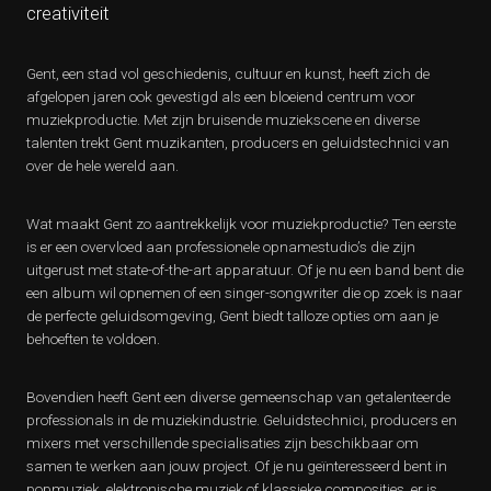
creativiteit
Gent, een stad vol geschiedenis, cultuur en kunst, heeft zich de
afgelopen jaren ook gevestigd als een bloeiend centrum voor
muziekproductie. Met zijn bruisende muziekscene en diverse
talenten trekt Gent muzikanten, producers en geluidstechnici van
over de hele wereld aan.
Wat maakt Gent zo aantrekkelijk voor muziekproductie? Ten eerste
is er een overvloed aan professionele opnamestudio’s die zijn
uitgerust met state-of-the-art apparatuur. Of je nu een band bent die
een album wil opnemen of een singer-songwriter die op zoek is naar
de perfecte geluidsomgeving, Gent biedt talloze opties om aan je
behoeften te voldoen.
Bovendien heeft Gent een diverse gemeenschap van getalenteerde
professionals in de muziekindustrie. Geluidstechnici, producers en
mixers met verschillende specialisaties zijn beschikbaar om
samen te werken aan jouw project. Of je nu geïnteresseerd bent in
popmuziek, elektronische muziek of klassieke composities, er is