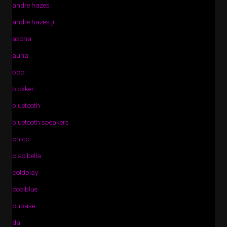
andre hazes
andre hazes jr
asona
auna
bcc
blokker
bluetooth
bluetooth speakers
chico
ciao bella
coldplay
coolblue
cubase
da