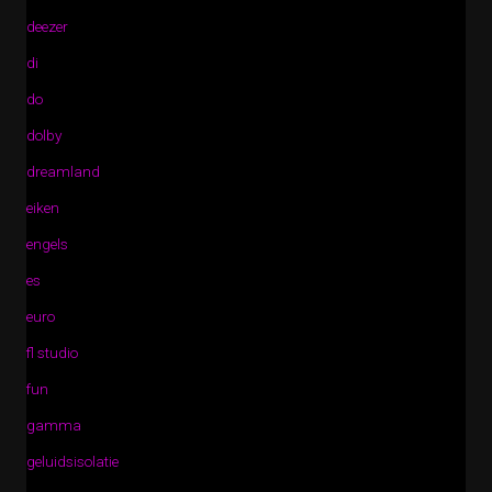
deezer
di
do
dolby
dreamland
eiken
engels
es
euro
fl studio
fun
gamma
geluidsisolatie