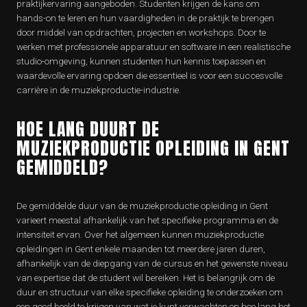
praktijkervaring aangeboden. Studenten krijgen de kans om
hands-on te leren en hun vaardigheden in de praktijk te brengen
door middel van opdrachten, projecten en workshops. Door te
werken met professionele apparatuur en software in een realistische
studio-omgeving, kunnen studenten hun kennis toepassen en
waardevolle ervaring opdoen die essentieel is voor een succesvolle
carrière in de muziekproductie-industrie.
HOE LANG DUURT DE
MUZIEKPRODUCTIE OPLEIDING IN GENT
GEMIDDELD?
De gemiddelde duur van de muziekproductie opleiding in Gent
varieert meestal afhankelijk van het specifieke programma en de
intensiteit ervan. Over het algemeen kunnen muziekproductie
opleidingen in Gent enkele maanden tot meerdere jaren duren,
afhankelijk van de diepgang van de cursus en het gewenste niveau
van expertise dat de student wil bereiken. Het is belangrijk om de
duur en structuur van elke specifieke opleiding te onderzoeken om
een goed beeld te krijgen van wat je kunt verwachten en hoe lang het