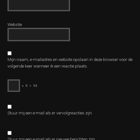
Website
Mijn naam, e-mailadres en website opslaan in deze browser voor de
volgende keer wanneer ik een reactie plaats.
×
9
=
54
Stuur mij een e-mail als er vervolgreacties zijn.
Stuur mij een e-mail als er nieuwe berichten zijn.