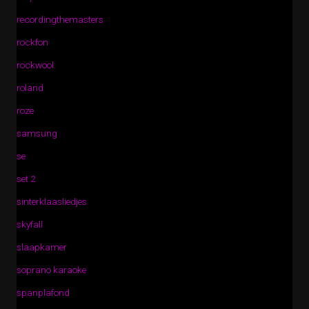
recordingthemasters
rockfon
rockwool
roland
roze
samsung
se
set 2
sinterklaasliedjes
skyfall
slaapkamer
soprano karaoke
spanplafond