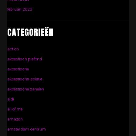
februari 2023
CATEGORIEËN
action
akoestisch plafond
akoestische
akoestische isolatie
akoestische panelen
aldi
all of me
amazon
amsterdam centrum