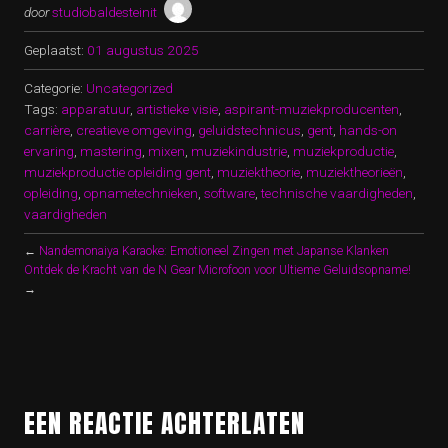
door
studiobaldesteinit
Geplaatst:
01 augustus 2025
Categorie:
Uncategorized
Tags:
apparatuur
,
artistieke visie
,
aspirant-muziekproducenten
,
carrière
,
creatieve omgeving
,
geluidstechnicus
,
gent
,
hands-on
ervaring
,
mastering
,
mixen
,
muziekindustrie
,
muziekproductie
,
muziekproductie opleiding gent
,
muziektheorie
,
muziektheorieën
,
opleiding
,
opnametechnieken
,
software
,
technische vaardigheden
,
vaardigheden
←
Nandemonaiya Karaoke: Emotioneel Zingen met Japanse Klanken
Ontdek de Kracht van de N Gear Microfoon voor Ultieme Geluidsopname!
→
EEN REACTIE ACHTERLATEN