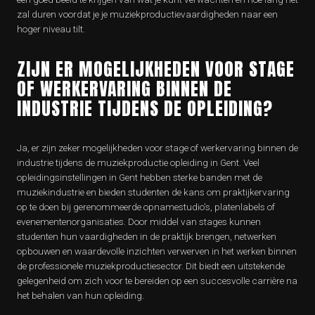
zal duren voordat je je muziekproductievaardigheden naar een
hoger niveau tilt.
ZIJN ER MOGELIJKHEDEN VOOR STAGE
OF WERKERVARING BINNEN DE
INDUSTRIE TIJDENS DE OPLEIDING?
Ja, er zijn zeker mogelijkheden voor stage of werkervaring binnen de
industrie tijdens de muziekproductie opleiding in Gent. Veel
opleidingsinstellingen in Gent hebben sterke banden met de
muziekindustrie en bieden studenten de kans om praktijkervaring
op te doen bij gerenommeerde opnamestudio’s, platenlabels of
evenementenorganisaties. Door middel van stages kunnen
studenten hun vaardigheden in de praktijk brengen, netwerken
opbouwen en waardevolle inzichten verwerven in het werken binnen
de professionele muziekproductiesector. Dit biedt een uitstekende
gelegenheid om zich voor te bereiden op een succesvolle carrière na
het behalen van hun opleiding.