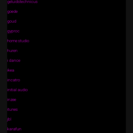
geluidstechnicus
goede
goud
gyproc
home studio
huren
i dance
ikea
incatro
initial audio
inzee
itunes
jbl
karafun