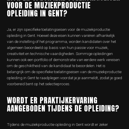
VOOR DE MUZIEKPRODUCTIE
OPLEIDING IN GENT?
Ja, er zijn specifieke toelatingseisen voor de muziekproductie
opleiding in Gent. Hoewel deze eisen kunnen variëren afhankelijk
van de instelling of het programma, worden kandidaten over het
algemeen beoordeeld op basis van hun passie voor muziek,
creativiteit en technische vaardigheden. Sommige opleidingen
kunnen ook een portfolio of demonstratie van eerdere werk vereisen
om de geschiktheid van de kandidaat te beoordelen. Het is
belangrijk om de specifieke toelatingseisen van de muziekproductie
opleiding in Gent te raadplegen voordat je je aanmeldt, zodat je goed
voorbereid bent op het selectieproces.
WORDT ER PRAKTIJKERVARING
AANGEBODEN TIJDENS DE OPLEIDING?
Tijdens de muziekproductie opleiding in Gent wordt er zeker