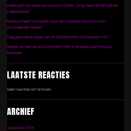
Hallelujah Karaoke van Leonard Cohen: Zing mee met dit tijdloze
meesterwerk!
Maak je Feest Compleet: Huur een Karaoke Machine voor
Onvergetelijk Plezier!
Diepgaande Analyse van de Shadow Hills Compressor VST
Geniet van een avond vol plezier met Je ne parle pas français
karaoke!
LAATSTE REACTIES
Geen reacties om te tonen.
ARCHIEF
augustus 2026