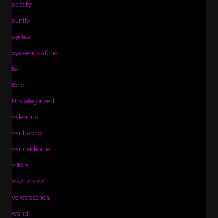
spotify
sunfly
syntra
systeemplafond
ta
tonor
Uncategorized
valentino
vanbasco
vandenborre
vilton
viva la vida
volwassenen
wand