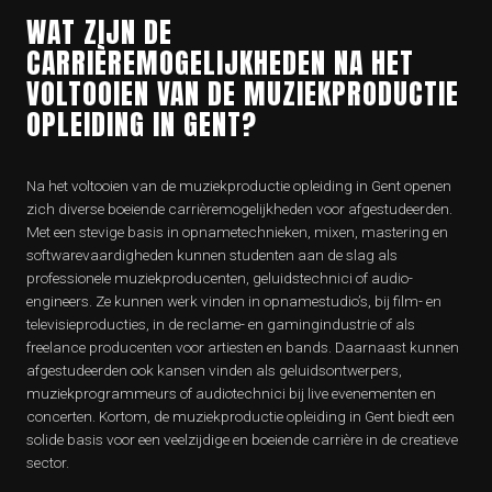
WAT ZIJN DE
CARRIÈREMOGELIJKHEDEN NA HET
VOLTOOIEN VAN DE MUZIEKPRODUCTIE
OPLEIDING IN GENT?
Na het voltooien van de muziekproductie opleiding in Gent openen
zich diverse boeiende carrièremogelijkheden voor afgestudeerden.
Met een stevige basis in opnametechnieken, mixen, mastering en
softwarevaardigheden kunnen studenten aan de slag als
professionele muziekproducenten, geluidstechnici of audio-
engineers. Ze kunnen werk vinden in opnamestudio’s, bij film- en
televisieproducties, in de reclame- en gamingindustrie of als
freelance producenten voor artiesten en bands. Daarnaast kunnen
afgestudeerden ook kansen vinden als geluidsontwerpers,
muziekprogrammeurs of audiotechnici bij live evenementen en
concerten. Kortom, de muziekproductie opleiding in Gent biedt een
solide basis voor een veelzijdige en boeiende carrière in de creatieve
sector.