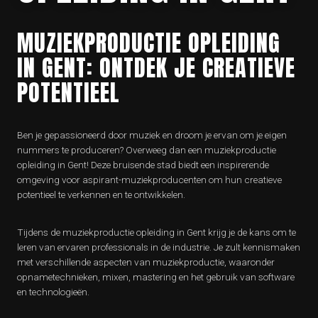
MUZIEKPRODUCTIE OPLEIDING
IN GENT: ONTDEK JE CREATIEVE
POTENTIEEL
Ben je gepassioneerd door muziek en droom je ervan om je eigen
nummers te produceren? Overweeg dan een muziekproductie
opleiding in Gent! Deze bruisende stad biedt een inspirerende
omgeving voor aspirant-muziekproducenten om hun creatieve
potentieel te verkennen en te ontwikkelen.
Tijdens de muziekproductie opleiding in Gent krijg je de kans om te
leren van ervaren professionals in de industrie. Je zult kennismaken
met verschillende aspecten van muziekproductie, waaronder
opnametechnieken, mixen, mastering en het gebruik van software
en technologieën.