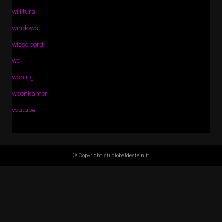
will tura
windows
wisseloord
wo
woning
woonkamer
youtube
© Copyright studiobaldestein.it