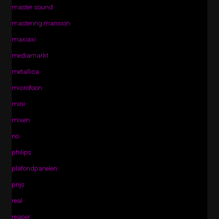
master sound
mastering mansion
maxiaxi
mediamarkt
metallica
microfoon
mini
mixen
no
philips
plafondpanelen
prijs
real
reaper