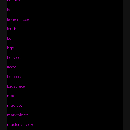
kruidvat
la
la vie en rose
landr
leef
lego
leidseplein
lenco
lexibook
luidspreker
maat
mad boy
marktplaats
master karaoke