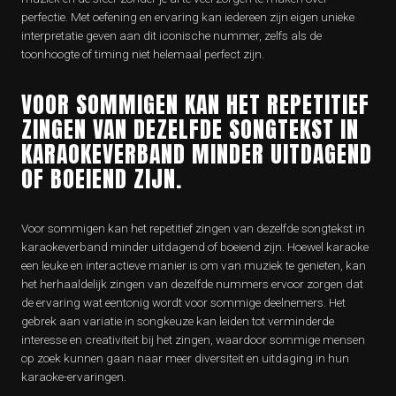
perfectie. Met oefening en ervaring kan iedereen zijn eigen unieke
interpretatie geven aan dit iconische nummer, zelfs als de
toonhoogte of timing niet helemaal perfect zijn.
VOOR SOMMIGEN KAN HET REPETITIEF
ZINGEN VAN DEZELFDE SONGTEKST IN
KARAOKEVERBAND MINDER UITDAGEND
OF BOEIEND ZIJN.
Voor sommigen kan het repetitief zingen van dezelfde songtekst in
karaokeverband minder uitdagend of boeiend zijn. Hoewel karaoke
een leuke en interactieve manier is om van muziek te genieten, kan
het herhaaldelijk zingen van dezelfde nummers ervoor zorgen dat
de ervaring wat eentonig wordt voor sommige deelnemers. Het
gebrek aan variatie in songkeuze kan leiden tot verminderde
interesse en creativiteit bij het zingen, waardoor sommige mensen
op zoek kunnen gaan naar meer diversiteit en uitdaging in hun
karaoke-ervaringen.