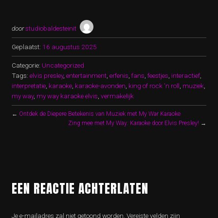
door
studiobaldesteinit
Geplaatst:
16 augustus 2025
Categorie:
Uncategorized
Tags:
elvis presley
,
entertainment
,
erfenis
,
fans
,
feestjes
,
interactief
,
interpretatie
,
karaoke
,
karaoke-avonden
,
king of rock 'n roll
,
muziek
,
my way
,
my way karaoke elvis
,
vermakelijk
←
Ontdek de Diepere Betekenis van Muziek met My War Karaoke
Zing mee met My Way: Karaoke door Elvis Presley!
→
EEN REACTIE ACHTERLATEN
Je e-mailadres zal niet getoond worden.
Vereiste velden zijn