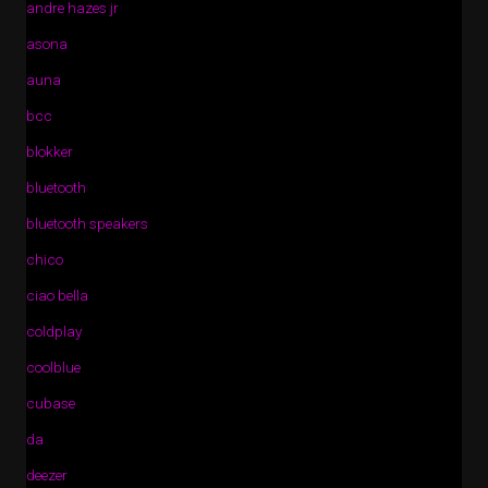
andre hazes jr
asona
auna
bcc
blokker
bluetooth
bluetooth speakers
chico
ciao bella
coldplay
coolblue
cubase
da
deezer