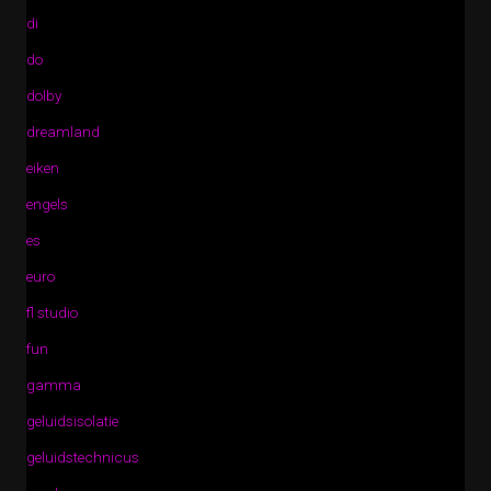
di
do
dolby
dreamland
eiken
engels
es
euro
fl studio
fun
gamma
geluidsisolatie
geluidstechnicus