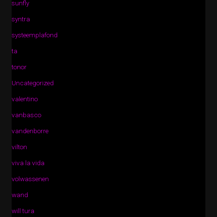
sunfly
syntra
systeemplafond
ta
tonor
Uncategorized
valentino
vanbasco
vandenborre
vilton
viva la vida
volwassenen
wand
will tura