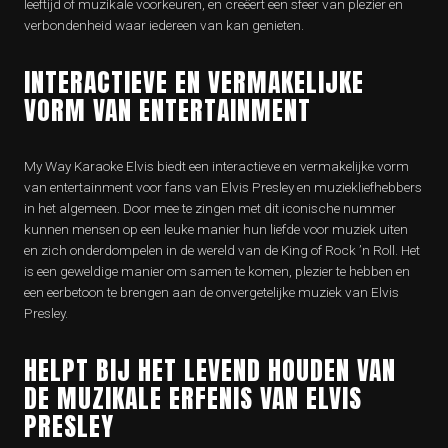
leeftijd of muzikale voorkeuren, en creëert een sfeer van plezier en
verbondenheid waar iedereen van kan genieten.
INTERACTIEVE EN VERMAKELIJKE
VORM VAN ENTERTAINMENT
My Way Karaoke Elvis biedt een interactieve en vermakelijke vorm
van entertainment voor fans van Elvis Presley en muziekliefhebbers
in het algemeen. Door mee te zingen met dit iconische nummer
kunnen mensen op een leuke manier hun liefde voor muziek uiten
en zich onderdompelen in de wereld van de King of Rock ’n Roll. Het
is een geweldige manier om samen te komen, plezier te hebben en
een eerbetoon te brengen aan de onvergetelijke muziek van Elvis
Presley.
HELPT BIJ HET LEVEND HOUDEN VAN
DE MUZIKALE ERFENIS VAN ELVIS
PRESLEY