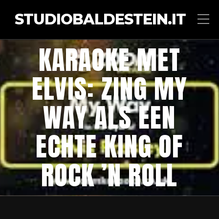
STUDIOBALDESTEIN.IT
KARAOKE MET
ELVIS: ZING MY
WAY ALS EEN
ECHTE KING OF
ROCK ’N ROLL