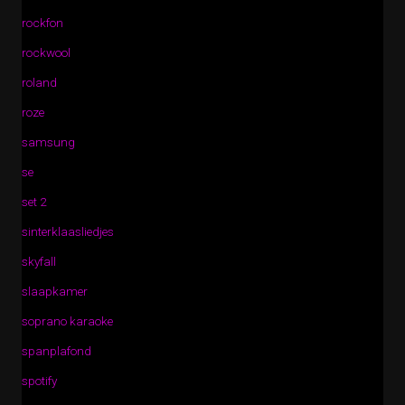
rockfon
rockwool
roland
roze
samsung
se
set 2
sinterklaasliedjes
skyfall
slaapkamer
soprano karaoke
spanplafond
spotify