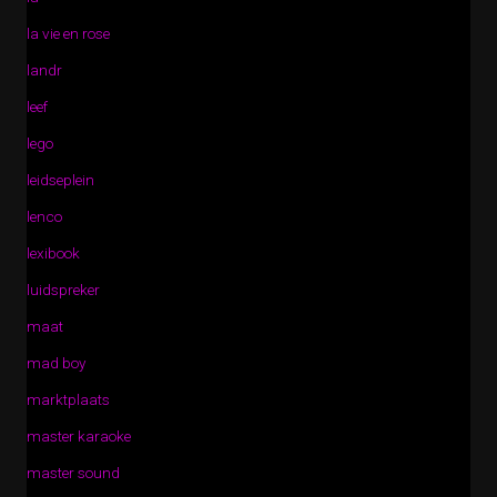
la vie en rose
landr
leef
lego
leidseplein
lenco
lexibook
luidspreker
maat
mad boy
marktplaats
master karaoke
master sound