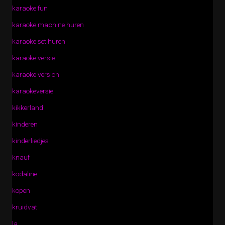
karaoke fun
karaoke machine huren
karaoke set huren
karaoke versie
karaoke version
karaokeversie
kikkerland
kinderen
kinderliedjes
knauf
kodaline
kopen
kruidvat
la