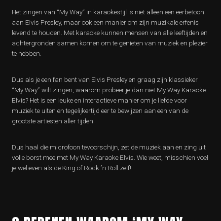
Het zingen van “My Way” in karaokestijl is niet alleen een eerbetoon
aan Elvis Presley, maar ook een manier om zijn muzikale erfenis
levend te houden. Met karaoke kunnen mensen van alle leeftijden en
achtergronden samen komen om te genieten van muziek en plezier
te hebben.
Dus als je een fan bent van Elvis Presley en graag zijn klassieker
“My Way” wilt zingen, waarom probeer je dan niet My Way Karaoke
Elvis? Het is een leuke en interactieve manier om je liefde voor
muziek te uiten en tegelijkertijd eer te bewijzen aan een van de
grootste artiesten aller tijden.
Dus haal die microfoon tevoorschijn, zet de muziek aan en zing uit
volle borst mee met My Way Karaoke Elvis. Wie weet, misschien voel
je wel even als de King of Rock ’n Roll zelf!