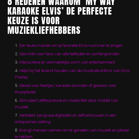
8 REDENEN WAAROM ‘MY WAY
KARAOKE ELVIS’ DE PERFECTE
KEUZE IS VOOR
MUZIEKLIEFHEBBERS
Een leuke manier om je favoriete Elvis-nummer te zingen
Geschikt voor fans van alle leeftijden en achtergronden
Interactieve en vermakelijke vorm van entertainment
Helpt bij het levend houden van de muzikale erfenis van Elvis
Presley
Ideaal voor feestjes, karaoke-avonden of gewoon voor
thuisplezier
Stimuleert zelfexpressie en creativiteit door middel van
muziek
Verbetert zangvaardigheden en zelfvertrouwen in een
ontspannen setting
Brengt mensen samen om te genieten van muziek en plezier
te hebben