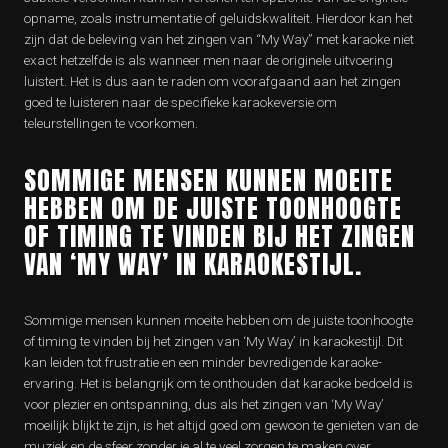
opname, zoals instrumentatie of geluidskwaliteit. Hierdoor kan het
zijn dat de beleving van het zingen van “My Way” met karaoke niet
exact hetzelfde is als wanneer men naar de originele uitvoering
luistert. Het is dus aan te raden om voorafgaand aan het zingen
goed te luisteren naar de specifieke karaokeversie om
teleurstellingen te voorkomen.
SOMMIGE MENSEN KUNNEN MOEITE
HEBBEN OM DE JUISTE TOONHOOGTE
OF TIMING TE VINDEN BIJ HET ZINGEN
VAN ‘MY WAY’ IN KARAOKESTIJL.
Sommige mensen kunnen moeite hebben om de juiste toonhoogte
of timing te vinden bij het zingen van ‘My Way’ in karaokestijl. Dit
kan leiden tot frustratie en een minder bevredigende karaoke-
ervaring. Het is belangrijk om te onthouden dat karaoke bedoeld is
voor plezier en ontspanning, dus als het zingen van ‘My Way’
moeilijk blijkt te zijn, is het altijd goed om gewoon te genieten van de
muziek en de sfeer zonder je al te veel zorgen te maken over