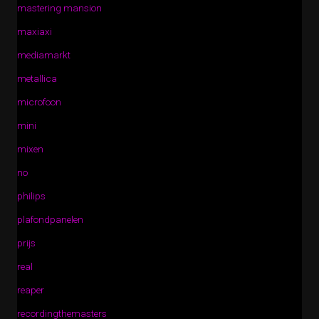
mastering mansion
maxiaxi
mediamarkt
metallica
microfoon
mini
mixen
no
philips
plafondpanelen
prijs
real
reaper
recordingthemasters