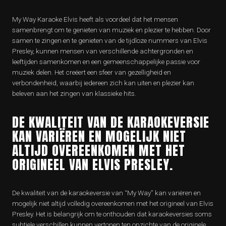
My Way Karaoke Elvis heeft als voordeel dat het mensen
samenbrengt om te genieten van muziek en plezier te hebben. Door
samen te zingen en te genieten van de tijdloze nummers van Elvis
Presley, kunnen mensen van verschillende achtergronden en
leeftijden samenkomen en een gemeenschappelijke passie voor
muziek delen. Het creëert een sfeer van gezelligheid en
verbondenheid, waarbij iedereen zich kan uiten en plezier kan
beleven aan het zingen van klassieke hits.
DE KWALITEIT VAN DE KARAOKEVERSIE
KAN VARIËREN EN MOGELIJK NIET
ALTIJD OVEREENKOMEN MET HET
ORIGINEEL VAN ELVIS PRESLEY.
De kwaliteit van de karaokeversie van “My Way” kan variëren en
mogelijk niet altijd volledig overeenkomen met het origineel van Elvis
Presley. Het is belangrijk om te onthouden dat karaokeversies soms
subtiele verschillen kunnen vertonen ten opzichte van de originele