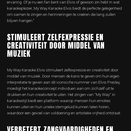
ervaring. Of je nu een fan bent van Elvis of gewoon zin hebt in wat
karaokeplezier, My Way Karaoke Elvis biedt de perfecte gelegenheid
om samen te zingen en herinneringen te creëren die lang zullen
blijven hangen.”
STIMULEERT ZELFEXPRESSIE EN
CREATIVITEIT DOOR MIDDEL VAN
MUZIEK
My Way Karaoke Elvis stimuleert zelfexpressie en creativiteit door
middel van muziek. Door mensen de kans te geven om hun eigen
interpretatie te geven aan dit iconische nummer van Elvis Presley,
moedigt het karaokeconcept individuen aan om zichzelf uit te
drukken en hun creativiteit te uiten. Het zingen van “My Way” in
karaokestijl biedt een platform waarop mensen hun emoties
kunnen uiten en hun unieke stemgeluid kunnen laten horen,
waardoor een gevoel van voldoening en artistieke vrijheid ontstaat.
VERBETERT ZANGVAARDIGHEDEN EN