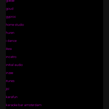
goede
goud
gyproc
home studio
huren
i dance
ikea
incatro
initial audio
inzee
itunes
jbl
karafun
karaoke bar amsterdam