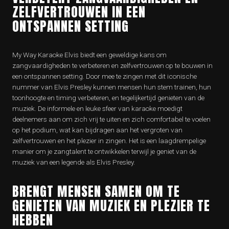
ZELFVERTROUWEN IN EEN
ONTSPANNEN SETTING
My Way Karaoke Elvis biedt een geweldige kans om
zangvaardigheden te verbeteren en zelfvertrouwen op te bouwen in
een ontspannen setting. Door mee te zingen met dit iconische
nummer van Elvis Presley kunnen mensen hun stem trainen, hun
toonhoogte en timing verbeteren, en tegelijkertijd genieten van de
muziek. De informele en leuke sfeer van karaoke moedigt
deelnemers aan om zich vrij te uiten en zich comfortabel te voelen
op het podium, wat kan bijdragen aan het vergroten van
zelfvertrouwen en het plezier in zingen. Het is een laagdrempelige
manier om je zangtalent te ontwikkelen terwijl je geniet van de
muziek van een legende als Elvis Presley.
BRENGT MENSEN SAMEN OM TE
GENIETEN VAN MUZIEK EN PLEZIER TE
HEBBEN