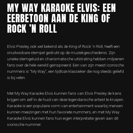
MY WAY KARAOKE ELVIS: EEN
EERBETOON AAN DE KING OF
ROCK ’N ROLL
Elvis Presley, ook wel bekend als de King of Rock ’n Roll, heeft een
onuitwisbare stempel gedrukt op de muziekgeschiedenis. Zijn
unieke stemgeluid en charismatische uitstraling hebben miljoenen
fans over de hele wereld geïnspireerd. Een van zijn meest iconische
nummers is “My Way”, een tijdloze klassieker die nog steeds geliefd
is bij velen.
Met My Way Karaoke Elvis kunnen fans van Elvis Presley de kans
krijgen om zelf in de huid van deze legendarische artiest te kruipen.
Karaoke is een populaire vorm van entertainment waarbij mensen
kunnen meezingen met hun favoriete nummers, en met My Way
Karaoke Elvis kunnen fans hun eigen interpretatie geven aan dit
iconische nummer.