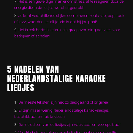
Het is een geweldige manier om stress af te reageren door de
energie die in de liedjes wordt uitgedrukt!
Je kunt verschillende stijlen combineren zoals rap, pop, rock
of jazz, waardoor er altijd iets is dat bij jou past!
Het is ook hartstikke leuk als groepsvorming activiteit voor
bedrijven of scholen!
5 NADELEN VAN
NEDERLANDSTALIGE KARAOKE
LIEDJES
De meeste teksten zijn niet zo diepgaand of origineel.
Er zijn maar weinig Nederlandstalige karaokeliedjes
beschikbaar om uit te kiezen.
De melodieën van de liedjes zijn vaak saai en voorspelbaar.
Veel Nederlandstalige karaokeliedjes hebben een oubollig