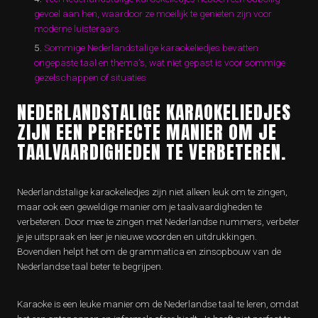
gevoel aan hen, waardoor ze moeilijk te genieten zijn voor
moderne luisteraars.
Sommige Nederlandstalige karaokeliedjes bevatten
ongepaste taal en thema’s, wat niet gepast is voor sommige
gezelschappen of situaties
NEDERLANDSTALIGE KARAOKELIEDJES
ZIJN EEN PERFECTE MANIER OM JE
TAALVAARDIGHEDEN TE VERBETEREN.
Nederlandstalige karaokeliedjes zijn niet alleen leuk om te zingen,
maar ook een geweldige manier om je taalvaardigheden te
verbeteren. Door mee te zingen met Nederlandse nummers, verbeter
je je uitspraak en leer je nieuwe woorden en uitdrukkingen.
Bovendien helpt het om de grammatica en zinsopbouw van de
Nederlandse taal beter te begrijpen.
Karaoke is een leuke manier om de Nederlandse taal te leren, omdat