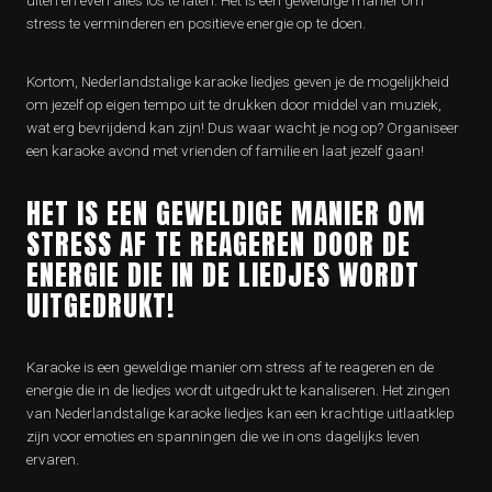
uiten en even alles los te laten. Het is een geweldige manier om
stress te verminderen en positieve energie op te doen.
Kortom, Nederlandstalige karaoke liedjes geven je de mogelijkheid
om jezelf op eigen tempo uit te drukken door middel van muziek,
wat erg bevrijdend kan zijn! Dus waar wacht je nog op? Organiseer
een karaoke avond met vrienden of familie en laat jezelf gaan!
HET IS EEN GEWELDIGE MANIER OM
STRESS AF TE REAGEREN DOOR DE
ENERGIE DIE IN DE LIEDJES WORDT
UITGEDRUKT!
Karaoke is een geweldige manier om stress af te reageren en de
energie die in de liedjes wordt uitgedrukt te kanaliseren. Het zingen
van Nederlandstalige karaoke liedjes kan een krachtige uitlaatklep
zijn voor emoties en spanningen die we in ons dagelijks leven
ervaren.