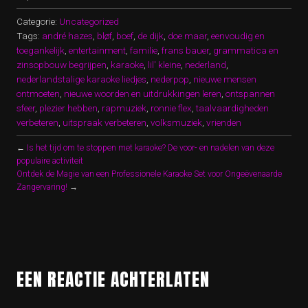
Categorie:
Uncategorized
Tags:
andré hazes
,
bløf
,
boef
,
de dijk
,
doe maar
,
eenvoudig en
toegankelijk
,
entertainment
,
familie
,
frans bauer
,
grammatica en
zinsopbouw begrijpen
,
karaoke
,
lil' kleine
,
nederland
,
nederlandstalige karaoke liedjes
,
nederpop
,
nieuwe mensen
ontmoeten
,
nieuwe woorden en uitdrukkingen leren
,
ontspannen
sfeer
,
plezier hebben
,
rapmuziek
,
ronnie flex
,
taalvaardigheden
verbeteren
,
uitspraak verbeteren
,
volksmuziek
,
vrienden
←
Is het tijd om te stoppen met karaoke? De voor- en nadelen van deze
populaire activiteit
Ontdek de Magie van een Professionele Karaoke Set voor Ongeëvenaarde
Zangervaring!
→
EEN REACTIE ACHTERLATEN