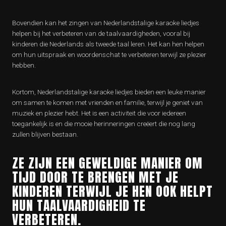
Bovendien kan het zingen van Nederlandstalige karaoke liedjes
helpen bij het verbeteren van de taalvaardigheden, vooral bij
kinderen die Nederlands als tweede taal leren. Het kan hen helpen
om hun uitspraak en woordenschat te verbeteren terwijl ze plezier
hebben.
Kortom, Nederlandstalige karaoke liedjes bieden een leuke manier
om samen te komen met vrienden en familie, terwijl je geniet van
muziek en plezier hebt. Het is een activiteit die voor iedereen
toegankelijk is en die mooie herinneringen creëert die nog lang
zullen blijven bestaan.
ZE ZIJN EEN GEWELDIGE MANIER OM
TIJD DOOR TE BRENGEN MET JE
KINDEREN TERWIJL JE HEN OOK HELPT
HUN TAALVAARDIGHEID TE
VERBETEREN.