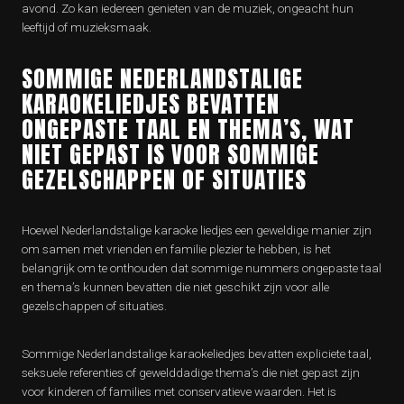
avond. Zo kan iedereen genieten van de muziek, ongeacht hun
leeftijd of muzieksmaak.
SOMMIGE NEDERLANDSTALIGE
KARAOKELIEDJES BEVATTEN
ONGEPASTE TAAL EN THEMA’S, WAT
NIET GEPAST IS VOOR SOMMIGE
GEZELSCHAPPEN OF SITUATIES
Hoewel Nederlandstalige karaoke liedjes een geweldige manier zijn
om samen met vrienden en familie plezier te hebben, is het
belangrijk om te onthouden dat sommige nummers ongepaste taal
en thema’s kunnen bevatten die niet geschikt zijn voor alle
gezelschappen of situaties.
Sommige Nederlandstalige karaokeliedjes bevatten expliciete taal,
seksuele referenties of gewelddadige thema’s die niet gepast zijn
voor kinderen of families met conservatieve waarden. Het is