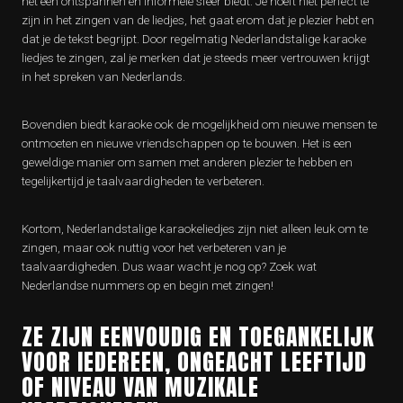
het een ontspannen en informele sfeer biedt. Je hoeft niet perfect te
zijn in het zingen van de liedjes, het gaat erom dat je plezier hebt en
dat je de tekst begrijpt. Door regelmatig Nederlandstalige karaoke
liedjes te zingen, zal je merken dat je steeds meer vertrouwen krijgt
in het spreken van Nederlands.
Bovendien biedt karaoke ook de mogelijkheid om nieuwe mensen te
ontmoeten en nieuwe vriendschappen op te bouwen. Het is een
geweldige manier om samen met anderen plezier te hebben en
tegelijkertijd je taalvaardigheden te verbeteren.
Kortom, Nederlandstalige karaokeliedjes zijn niet alleen leuk om te
zingen, maar ook nuttig voor het verbeteren van je
taalvaardigheden. Dus waar wacht je nog op? Zoek wat
Nederlandse nummers op en begin met zingen!
ZE ZIJN EENVOUDIG EN TOEGANKELIJK
VOOR IEDEREEN, ONGEACHT LEEFTIJD
OF NIVEAU VAN MUZIKALE