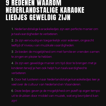
9 REDENEN WAAROM
NEDERLANDSTALIGE KARAOKE
LIEDJES GEWELDIG ZIJN
Nederlandstalige karaokeliedjes zijn een perfecte manier om
je taalvaardigheden te verbeteren.
Ze zijn eenvoudig en toegankelijk voor iedereen, ongeacht
leeftijd of niveau van muzikale vaardigheden.
Ze bieden de mogelijkheid om met familie en vrienden samen
te zingen en plezier te hebben.
Ze zijn een geweldige manier om tijd door te brengen met je
kinderen terwijl je hen ook helpt hun taalvaardigheid te
verbeteren.
Door het luisteren naar Nederlandstalige karaokeliedjes leer je
veel over de cultuur van Nederland en Vlaanderen.
Deze liedjes geven je de mogelijkheid om jezelf op eigen tempo
uit te drukken door middel van muziek, wat erg bevrijdend kan
zijn!