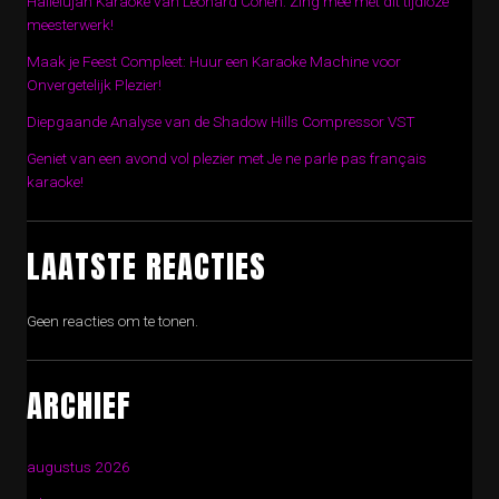
Hallelujah Karaoke van Leonard Cohen: Zing mee met dit tijdloze
meesterwerk!
Maak je Feest Compleet: Huur een Karaoke Machine voor
Onvergetelijk Plezier!
Diepgaande Analyse van de Shadow Hills Compressor VST
Geniet van een avond vol plezier met Je ne parle pas français
karaoke!
LAATSTE REACTIES
Geen reacties om te tonen.
ARCHIEF
augustus 2026