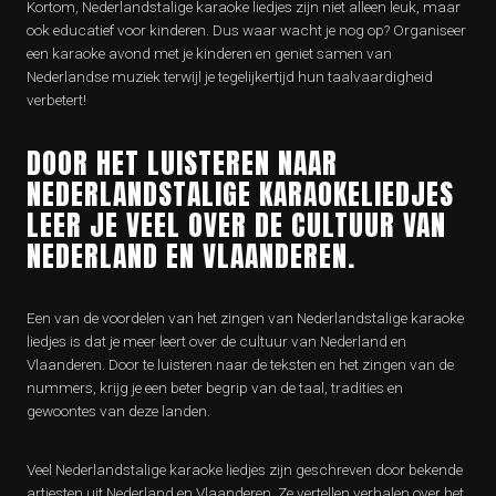
Kortom, Nederlandstalige karaoke liedjes zijn niet alleen leuk, maar
ook educatief voor kinderen. Dus waar wacht je nog op? Organiseer
een karaoke avond met je kinderen en geniet samen van
Nederlandse muziek terwijl je tegelijkertijd hun taalvaardigheid
verbetert!
DOOR HET LUISTEREN NAAR
NEDERLANDSTALIGE KARAOKELIEDJES
LEER JE VEEL OVER DE CULTUUR VAN
NEDERLAND EN VLAANDEREN.
Een van de voordelen van het zingen van Nederlandstalige karaoke
liedjes is dat je meer leert over de cultuur van Nederland en
Vlaanderen. Door te luisteren naar de teksten en het zingen van de
nummers, krijg je een beter begrip van de taal, tradities en
gewoontes van deze landen.
Veel Nederlandstalige karaoke liedjes zijn geschreven door bekende
artiesten uit Nederland en Vlaanderen. Ze vertellen verhalen over het