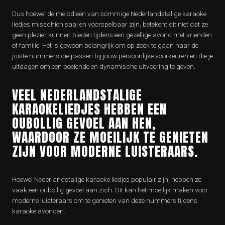
Dus hoewel de melodieën van sommige Nederlandstalige karaoke
liedjes misschien saai en voorspelbaar zijn, betekent dit niet dat ze
geen plezier kunnen bieden tijdens een gezellige avond met vrienden
of familie. Het is gewoon belangrijk om op zoek te gaan naar de
juiste nummers die passen bij jouw persoonlijke voorkeuren en die je
uitdagen om een ​​boeiende en dynamische uitvoering te geven.
VEEL NEDERLANDSTALIGE
KARAOKELIEDJES HEBBEN EEN
OUBOLLIG GEVOEL AAN HEN,
WAARDOOR ZE MOEILIJK TE GENIETEN
ZIJN VOOR MODERNE LUISTERAARS.
Hoewel Nederlandstalige karaoke liedjes populair zijn, hebben ze
vaak een oubollig gevoel aan zich. Dit kan het moeilijk maken voor
moderne luisteraars om te genieten van deze nummers tijdens
karaoke avonden.