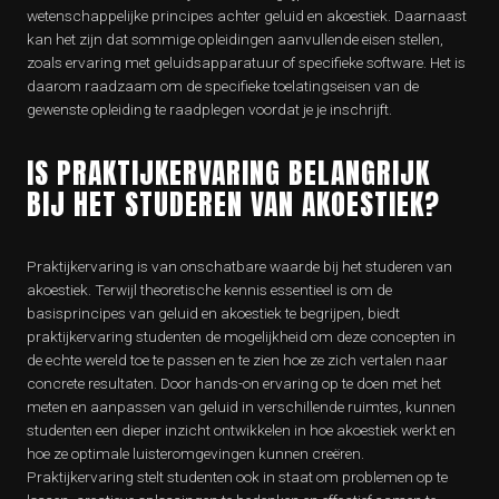
wetenschappelijke principes achter geluid en akoestiek. Daarnaast
kan het zijn dat sommige opleidingen aanvullende eisen stellen,
zoals ervaring met geluidsapparatuur of specifieke software. Het is
daarom raadzaam om de specifieke toelatingseisen van de
gewenste opleiding te raadplegen voordat je je inschrijft.
IS PRAKTIJKERVARING BELANGRIJK
BIJ HET STUDEREN VAN AKOESTIEK?
Praktijkervaring is van onschatbare waarde bij het studeren van
akoestiek. Terwijl theoretische kennis essentieel is om de
basisprincipes van geluid en akoestiek te begrijpen, biedt
praktijkervaring studenten de mogelijkheid om deze concepten in
de echte wereld toe te passen en te zien hoe ze zich vertalen naar
concrete resultaten. Door hands-on ervaring op te doen met het
meten en aanpassen van geluid in verschillende ruimtes, kunnen
studenten een dieper inzicht ontwikkelen in hoe akoestiek werkt en
hoe ze optimale luisteromgevingen kunnen creëren.
Praktijkervaring stelt studenten ook in staat om problemen op te