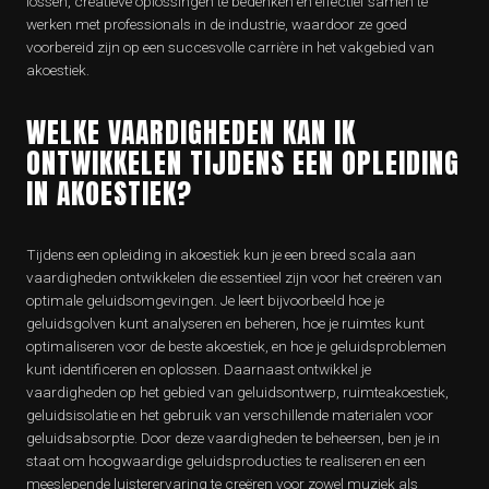
lossen, creatieve oplossingen te bedenken en effectief samen te
werken met professionals in de industrie, waardoor ze goed
voorbereid zijn op een succesvolle carrière in het vakgebied van
akoestiek.
WELKE VAARDIGHEDEN KAN IK
ONTWIKKELEN TIJDENS EEN OPLEIDING
IN AKOESTIEK?
Tijdens een opleiding in akoestiek kun je een breed scala aan
vaardigheden ontwikkelen die essentieel zijn voor het creëren van
optimale geluidsomgevingen. Je leert bijvoorbeeld hoe je
geluidsgolven kunt analyseren en beheren, hoe je ruimtes kunt
optimaliseren voor de beste akoestiek, en hoe je geluidsproblemen
kunt identificeren en oplossen. Daarnaast ontwikkel je
vaardigheden op het gebied van geluidsontwerp, ruimteakoestiek,
geluidsisolatie en het gebruik van verschillende materialen voor
geluidsabsorptie. Door deze vaardigheden te beheersen, ben je in
staat om hoogwaardige geluidsproducties te realiseren en een
meeslepende luisterervaring te creëren voor zowel muziek als