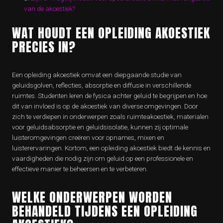
van de akoestiek?
WAT HOUDT EEN OPLEIDING AKOESTIEK
PRECIES IN?
Een opleiding akoestiek omvat een diepgaande studie van
geluidsgolven, reflecties, absorptie en diffusie in verschillende
ruimtes. Studenten leren de fysica achter geluid te begrijpen en hoe
dit van invloed is op de akoestiek van diverse omgevingen. Door
zich te verdiepen in onderwerpen zoals ruimteakoestiek, materialen
voor geluidsabsorptie en geluidsisolatie, kunnen zij optimale
luisteromgevingen creëren voor opnames, mixen en
luisterervaringen. Kortom, een opleiding akoestiek biedt de kennis en
vaardigheden die nodig zijn om geluid op een professionele en
effectieve manier te beheersen en te verbeteren.
WELKE ONDERWERPEN WORDEN
BEHANDELD TIJDENS EEN OPLEIDING