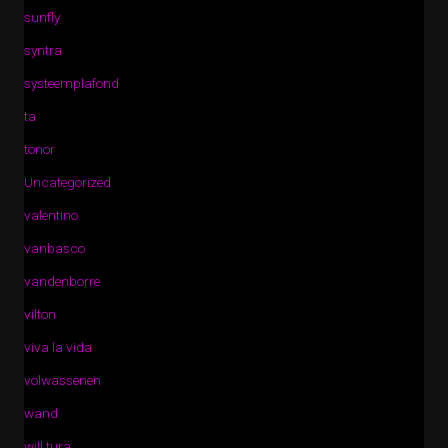
sunfly
syntra
systeemplafond
ta
tonor
Uncategorized
valentino
vanbasco
vandenborre
vilton
viva la vida
volwassenen
wand
will tura