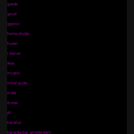
goede
goud
gyproc
home studio
huren
i dance
ikea
incatro
initial audio
inzee
itunes
jbl
karafun
karaoke bar amsterdam