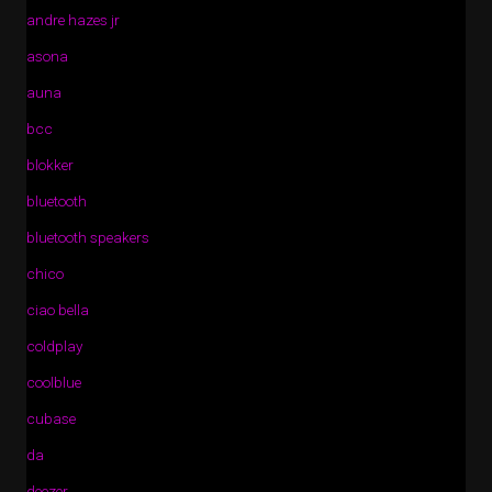
andre hazes jr
asona
auna
bcc
blokker
bluetooth
bluetooth speakers
chico
ciao bella
coldplay
coolblue
cubase
da
deezer