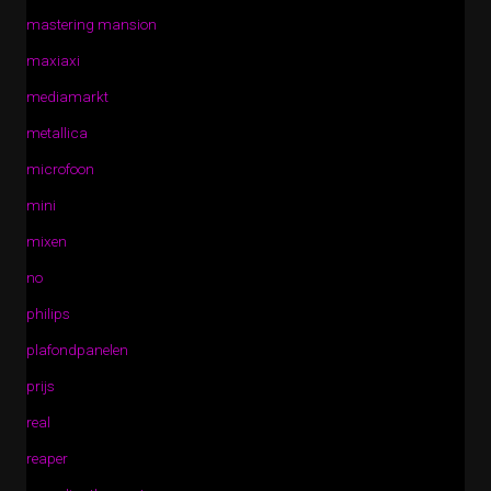
mastering mansion
maxiaxi
mediamarkt
metallica
microfoon
mini
mixen
no
philips
plafondpanelen
prijs
real
reaper