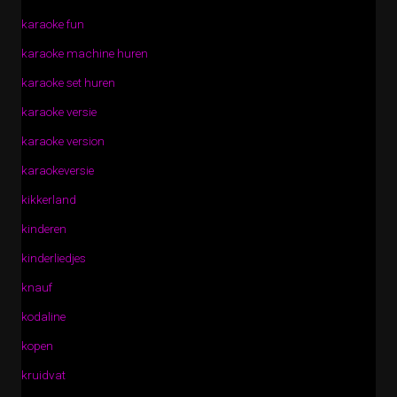
karaoke fun
karaoke machine huren
karaoke set huren
karaoke versie
karaoke version
karaokeversie
kikkerland
kinderen
kinderliedjes
knauf
kodaline
kopen
kruidvat