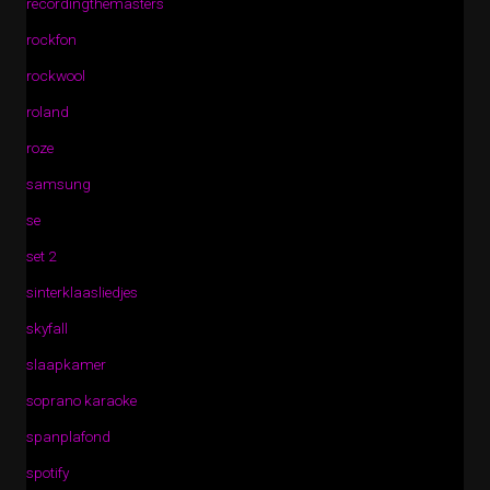
recordingthemasters
rockfon
rockwool
roland
roze
samsung
se
set 2
sinterklaasliedjes
skyfall
slaapkamer
soprano karaoke
spanplafond
spotify