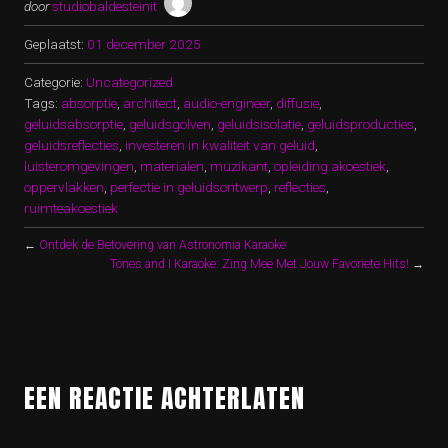
door
studiobaldesteinit
Geplaatst:
01 december 2025
Categorie:
Uncategorized
Tags:
absorptie
,
architect
,
audio-engineer
,
diffusie
,
geluidsabsorptie
,
geluidsgolven
,
geluidsisolatie
,
geluidsproducties
,
geluidsreflecties
,
investeren in kwaliteit van geluid
,
luisteromgevingen
,
materialen
,
muzikant
,
opleiding akoestiek
,
oppervlakken
,
perfectie in geluidsontwerp
,
reflecties
,
ruimteakoestiek
←
Ontdek de Betovering van Astronomia Karaoke
Tones and I Karaoke: Zing Mee Met Jouw Favoriete Hits!
→
EEN REACTIE ACHTERLATEN