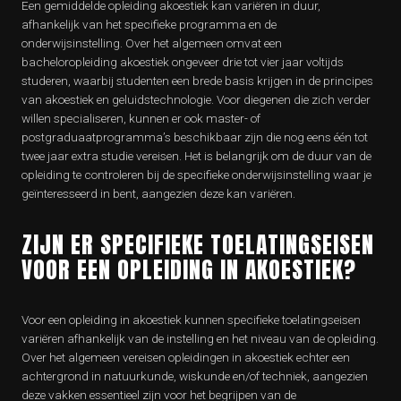
Een gemiddelde opleiding akoestiek kan variëren in duur,
afhankelijk van het specifieke programma en de
onderwijsinstelling. Over het algemeen omvat een
bacheloropleiding akoestiek ongeveer drie tot vier jaar voltijds
studeren, waarbij studenten een brede basis krijgen in de principes
van akoestiek en geluidstechnologie. Voor diegenen die zich verder
willen specialiseren, kunnen er ook master- of
postgraduaatprogramma’s beschikbaar zijn die nog eens één tot
twee jaar extra studie vereisen. Het is belangrijk om de duur van de
opleiding te controleren bij de specifieke onderwijsinstelling waar je
geïnteresseerd in bent, aangezien deze kan variëren.
ZIJN ER SPECIFIEKE TOELATINGSEISEN
VOOR EEN OPLEIDING IN AKOESTIEK?
Voor een opleiding in akoestiek kunnen specifieke toelatingseisen
variëren afhankelijk van de instelling en het niveau van de opleiding.
Over het algemeen vereisen opleidingen in akoestiek echter een
achtergrond in natuurkunde, wiskunde en/of techniek, aangezien
deze vakken essentieel zijn voor het begrijpen van de