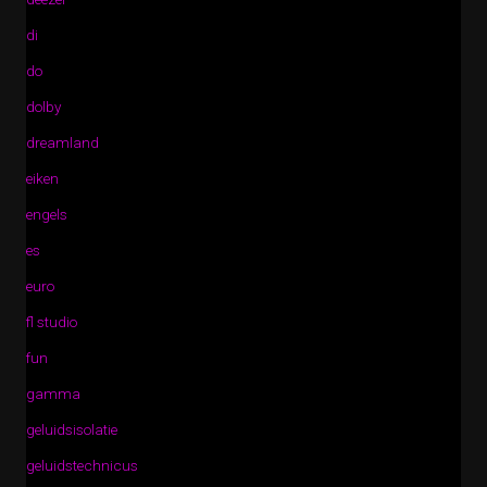
di
do
dolby
dreamland
eiken
engels
es
euro
fl studio
fun
gamma
geluidsisolatie
geluidstechnicus