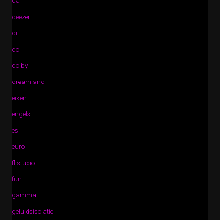
da
deezer
di
do
dolby
dreamland
eiken
engels
es
euro
fl studio
fun
gamma
geluidsisolatie