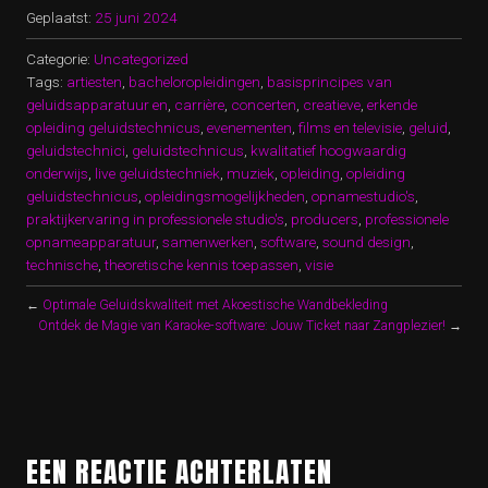
Geplaatst:
25 juni 2024
Categorie:
Uncategorized
Tags:
artiesten
,
bacheloropleidingen
,
basisprincipes van
geluidsapparatuur en
,
carrière
,
concerten
,
creatieve
,
erkende
opleiding geluidstechnicus
,
evenementen
,
films en televisie
,
geluid
,
geluidstechnici
,
geluidstechnicus
,
kwalitatief hoogwaardig
onderwijs
,
live geluidstechniek
,
muziek
,
opleiding
,
opleiding
geluidstechnicus
,
opleidingsmogelijkheden
,
opnamestudio's
,
praktijkervaring in professionele studio's
,
producers
,
professionele
opnameapparatuur
,
samenwerken
,
software
,
sound design
,
technische
,
theoretische kennis toepassen
,
visie
←
Optimale Geluidskwaliteit met Akoestische Wandbekleding
Ontdek de Magie van Karaoke-software: Jouw Ticket naar Zangplezier!
→
EEN REACTIE ACHTERLATEN