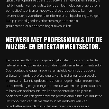
gebied van opnameapparatuur, software en geluidstechnieken, is
het bijhouden van de laatste trends en technologieën cruciaal om
competitief te blijven en hoogwaardige producties te kunnen
leveren. Door je voortdurend te informeren en bijscholing te volgen,
kun je je vaardigheden verbeteren en je carrière als
geluidstechnicus naar een hoger niveau tillen.
NETWERK MET PROFESSIONALS UIT DE
MUZIEK- EN ENTERTAINMENTSECTOR.
Een waardevolle tip voor aspirant-geluidstechnici is om actief te
netwerken met professionals uit de muziek- en entertainmentsector.
Door contact te leggen met ervaren geluidstechnici, producers,
artiesten en andere professionals, kun je niet alleen waardevolle
inzichten en kennis opdoen, maar ook mogelijkheden creëren voor
samenwerking en groei in je carrière. Netwerken stelt je in staat om
te leren van anderen, nieuwe kansen te ontdekken en jezelf te
positioneren als een gewaardeerde professional binnen de industrie.
Het opbouwen van sterke relaties in het werkveld kan van
onschatbare waarde zijn bij het nastreven van succes als