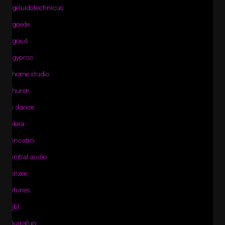
geluidstechnicus
goede
goud
gyproc
home studio
huren
i dance
ikea
incatro
initial audio
inzee
itunes
jbl
karafun