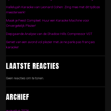
Hallelujah Karaoke van Leonard Cohen: Zing mee met dit tijdloze
meesterwerk!
Maak je Feest Compleet: Huur een Karaoke Machine voor
Onvergetelijk Plezier!
Diepgaande Analyse van de Shadow Hills Compressor VST
Geniet van een avond vol plezier met Je ne parle pas français
karaoke!
LAATSTE REACTIES
Geen reacties om te tonen.
ARCHIEF
augustus 2026