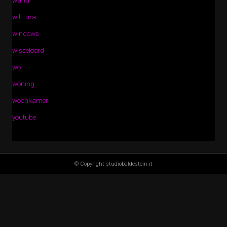
wand
will tura
windows
wisseloord
wo
woning
woonkamer
youtube
© Copyright studiobaldestein.it