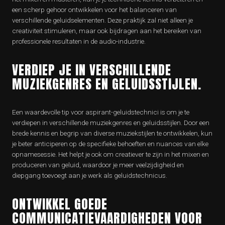
een scherp gehoor ontwikkelen voor het balanceren van
verschillende geluidselementen. Deze praktijk zal niet alleen je
creativiteit stimuleren, maar ook bijdragen aan het bereiken van
professionele resultaten in de audio-industrie.
VERDIEP JE IN VERSCHILLENDE
MUZIEKGENRES EN GELUIDSSTIJLEN.
Een waardevolle tip voor aspirant-geluidstechnici is om je te
verdiepen in verschillende muziekgenres en geluidsstijlen. Door een
brede kennis en begrip van diverse muziekstijlen te ontwikkelen, kun
je beter anticiperen op de specifieke behoeften en nuances van elke
opnamesessie. Het helpt je ook om creatiever te zijn in het mixen en
produceren van geluid, waardoor je meer veelzijdigheid en
diepgang toevoegt aan je werk als geluidstechnicus.
ONTWIKKEL GOEDE
COMMUNICATIEVAARDIGHEDEN VOOR