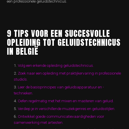
een professionele geluidstechnicus.
9 TIPS VOOR EEN SUCCESVOLLE
OPLEIDING TOT GELUIDSTECHNICUS
IN BELGIË
Volg een erkende opleiding geluidstechnicus.
Zoek naar een opleiding met praktijkervaring in professionele
studio’s.
Leer de basisprincipes van geluidsapparatuur en -
technieken.
Oefen regelmatig met het mixen en masteren van geluid.
Verdiep je in verschillende muziekgenres en geluidsstijlen.
Ontwikkel goede communicatievaardigheden voor
samenwerking met artiesten.