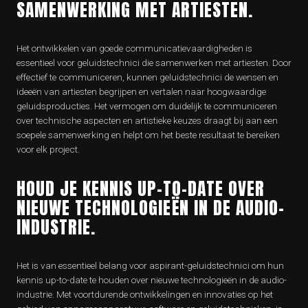
SAMENWERKING MET ARTIESTEN.
Het ontwikkelen van goede communicatievaardigheden is
essentieel voor geluidstechnici die samenwerken met artiesten. Door
effectief te communiceren, kunnen geluidstechnici de wensen en
ideeën van artiesten begrijpen en vertalen naar hoogwaardige
geluidsproducties. Het vermogen om duidelijk te communiceren
over technische aspecten en artistieke keuzes draagt bij aan een
soepele samenwerking en helpt om het beste resultaat te bereiken
voor elk project.
HOUD JE KENNIS UP-TO-DATE OVER
NIEUWE TECHNOLOGIEËN IN DE AUDIO-
INDUSTRIE.
Het is van essentieel belang voor aspirant-geluidstechnici om hun
kennis up-to-date te houden over nieuwe technologieën in de audio-
industrie. Met voortdurende ontwikkelingen en innovaties op het