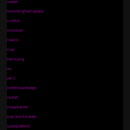
reaper
recordingthemasters
rockfon
rockwool
roland
roze
samsung
se
set 2
sinterklaasliedjes
skyfall
slaapkamer
soprano karaoke
spanplafond