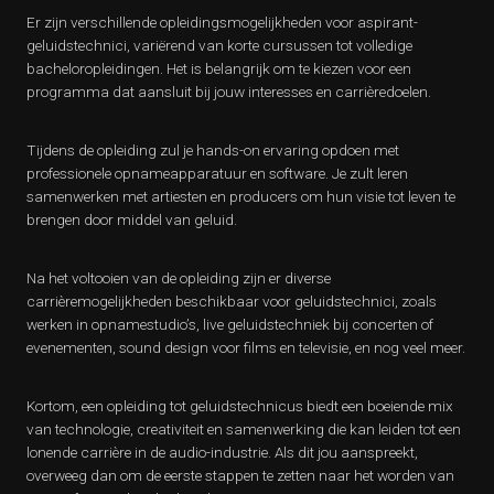
Er zijn verschillende opleidingsmogelijkheden voor aspirant-
geluidstechnici, variërend van korte cursussen tot volledige
bacheloropleidingen. Het is belangrijk om te kiezen voor een
programma dat aansluit bij jouw interesses en carrièredoelen.
Tijdens de opleiding zul je hands-on ervaring opdoen met
professionele opnameapparatuur en software. Je zult leren
samenwerken met artiesten en producers om hun visie tot leven te
brengen door middel van geluid.
Na het voltooien van de opleiding zijn er diverse
carrièremogelijkheden beschikbaar voor geluidstechnici, zoals
werken in opnamestudio’s, live geluidstechniek bij concerten of
evenementen, sound design voor films en televisie, en nog veel meer.
Kortom, een opleiding tot geluidstechnicus biedt een boeiende mix
van technologie, creativiteit en samenwerking die kan leiden tot een
lonende carrière in de audio-industrie. Als dit jou aanspreekt,
overweeg dan om de eerste stappen te zetten naar het worden van