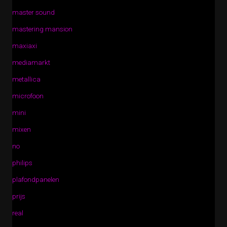
master sound
mastering mansion
maxiaxi
mediamarkt
metallica
microfoon
mini
mixen
no
philips
plafondpanelen
prijs
real