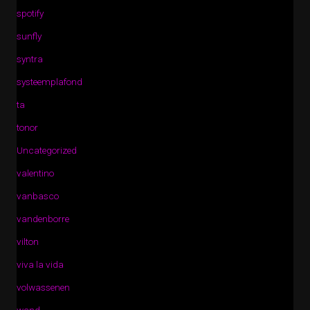
spotify
sunfly
syntra
systeemplafond
ta
tonor
Uncategorized
valentino
vanbasco
vandenborre
vilton
viva la vida
volwassenen