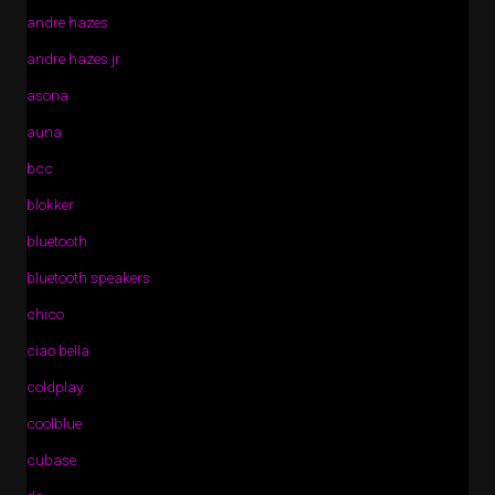
andre hazes
andre hazes jr
asona
auna
bcc
blokker
bluetooth
bluetooth speakers
chico
ciao bella
coldplay
coolblue
cubase