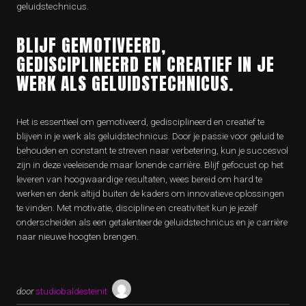
geluidstechnicus.
BLIJF GEMOTIVEERD,
GEDISCIPLINEERD EN CREATIEF IN JE
WERK ALS GELUIDSTECHNICUS.
Het is essentieel om gemotiveerd, gedisciplineerd en creatief te
blijven in je werk als geluidstechnicus. Door je passie voor geluid te
behouden en constant te streven naar verbetering, kun je succesvol
zijn in deze veeleisende maar lonende carrière. Blijf gefocust op het
leveren van hoogwaardige resultaten, wees bereid om hard te
werken en denk altijd buiten de kaders om innovatieve oplossingen
te vinden. Met motivatie, discipline en creativiteit kun je jezelf
onderscheiden als een getalenteerde geluidstechnicus en je carrière
naar nieuwe hoogten brengen.
door
studiobaldesteinit