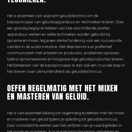
Het is essentieel voor aspirant-geluidstechnici om de
basisprincipes van geluidsapparatuur en -technieken te leren. Door
een grondig begrip te hebben van hoe verschillende soorten
apparatuur werken en welke technieken worden gebruikt bij
opname en mixen, leg je een sterke fundering voor een succesvolle
carrière in de audio-industrie. Met deze kennis kun je effectief
communiceren met artiesten en producers, problemen oplossen
tijdens opnamesessies en hoogwaardige geluidsproducties leveren.
Het beheersen van de basisprincipes is dan ook een cruciale stap in
het streven naar uitmuntendheid als geluidstechnicus.
OEFEN REGELMATIG MET HET MIXEN
EN MASTEREN VAN GELUID.
Het is van essentieel belang om regelmatig te oefenen met het mixen
en masteren van geluid tijdens je opleiding tot geluidstechnicus.
Door consistent te werken aan het verfijnen van je vaardigheden in
het mixen en masteren, kun je je technische kennis verbeteren en