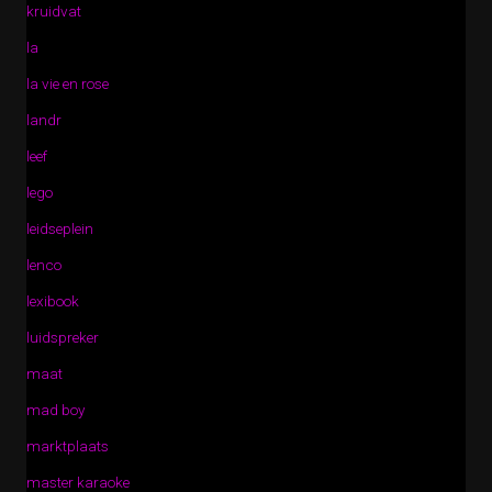
kruidvat
la
la vie en rose
landr
leef
lego
leidseplein
lenco
lexibook
luidspreker
maat
mad boy
marktplaats
master karaoke