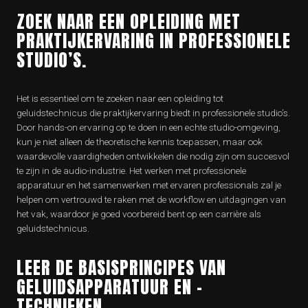
ZOEK NAAR EEN OPLEIDING MET
PRAKTIJKERVARING IN PROFESSIONELE
STUDIO’S.
Het is essentieel om te zoeken naar een opleiding tot
geluidstechnicus die praktijkervaring biedt in professionele studio’s.
Door hands-on ervaring op te doen in een echte studio-omgeving,
kun je niet alleen de theoretische kennis toepassen, maar ook
waardevolle vaardigheden ontwikkelen die nodig zijn om succesvol
te zijn in de audio-industrie. Het werken met professionele
apparatuur en het samenwerken met ervaren professionals zal je
helpen om vertrouwd te raken met de workflow en uitdagingen van
het vak, waardoor je goed voorbereid bent op een carrière als
geluidstechnicus.
LEER DE BASISPRINCIPES VAN
GELUIDSAPPARATUUR EN -
TECHNIEKEN.