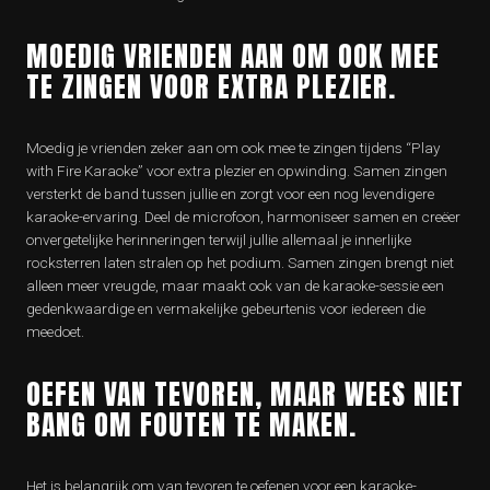
MOEDIG VRIENDEN AAN OM OOK MEE
TE ZINGEN VOOR EXTRA PLEZIER.
Moedig je vrienden zeker aan om ook mee te zingen tijdens “Play
with Fire Karaoke” voor extra plezier en opwinding. Samen zingen
versterkt de band tussen jullie en zorgt voor een nog levendigere
karaoke-ervaring. Deel de microfoon, harmoniseer samen en creëer
onvergetelijke herinneringen terwijl jullie allemaal je innerlijke
rocksterren laten stralen op het podium. Samen zingen brengt niet
alleen meer vreugde, maar maakt ook van de karaoke-sessie een
gedenkwaardige en vermakelijke gebeurtenis voor iedereen die
meedoet.
OEFEN VAN TEVOREN, MAAR WEES NIET
BANG OM FOUTEN TE MAKEN.
Het is belangrijk om van tevoren te oefenen voor een karaoke-