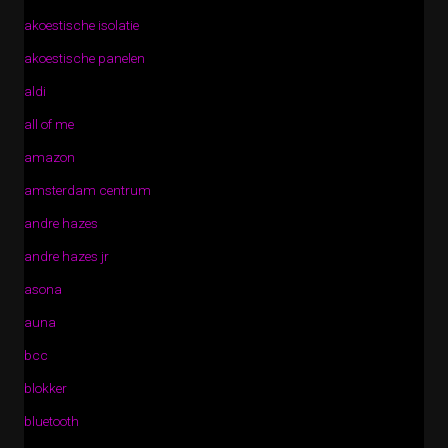
akoestische isolatie
akoestische panelen
aldi
all of me
amazon
amsterdam centrum
andre hazes
andre hazes jr
asona
auna
bcc
blokker
bluetooth