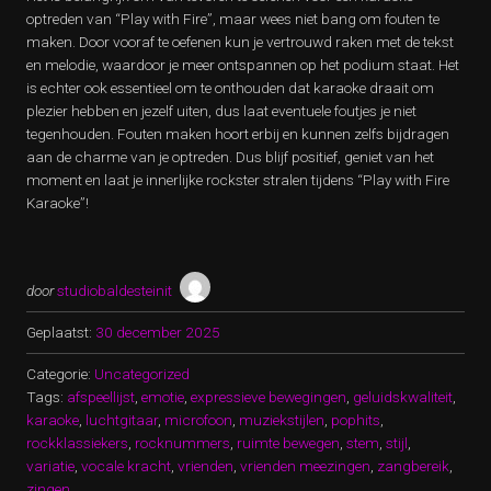
optreden van “Play with Fire”, maar wees niet bang om fouten te
maken. Door vooraf te oefenen kun je vertrouwd raken met de tekst
en melodie, waardoor je meer ontspannen op het podium staat. Het
is echter ook essentieel om te onthouden dat karaoke draait om
plezier hebben en jezelf uiten, dus laat eventuele foutjes je niet
tegenhouden. Fouten maken hoort erbij en kunnen zelfs bijdragen
aan de charme van je optreden. Dus blijf positief, geniet van het
moment en laat je innerlijke rockster stralen tijdens “Play with Fire
Karaoke”!
door
studiobaldesteinit
Geplaatst:
30 december 2025
Categorie:
Uncategorized
Tags:
afspeellijst
,
emotie
,
expressieve bewegingen
,
geluidskwaliteit
,
karaoke
,
luchtgitaar
,
microfoon
,
muziekstijlen
,
pophits
,
rockklassiekers
,
rocknummers
,
ruimte bewegen
,
stem
,
stijl
,
variatie
,
vocale kracht
,
vrienden
,
vrienden meezingen
,
zangbereik
,
zingen