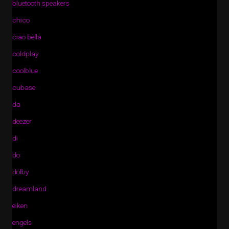
bluetooth speakers
chico
ciao bella
coldplay
coolblue
cubase
da
deezer
di
do
dolby
dreamland
eiken
engels