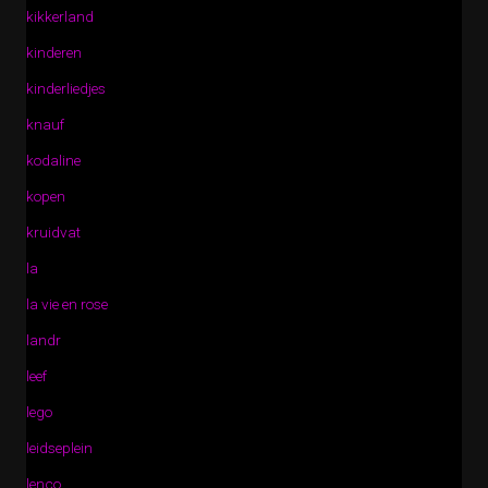
kikkerland
kinderen
kinderliedjes
knauf
kodaline
kopen
kruidvat
la
la vie en rose
landr
leef
lego
leidseplein
lenco