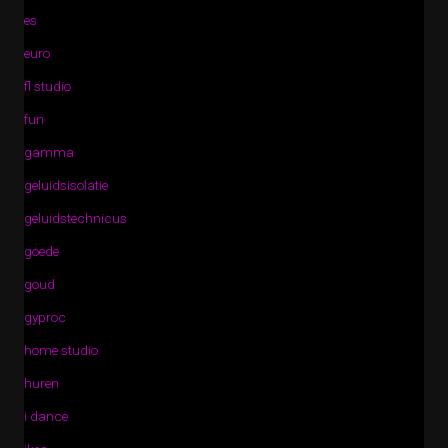
es
euro
fl studio
fun
gamma
geluidsisolatie
geluidstechnicus
goede
goud
gyproc
home studio
huren
i dance