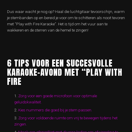
Dus waar wacht je nog op? Haal die luchtgitaar tevoorschijn, warm
je stembanden op en bereid je voor om te schitteren als nooit tevoren
met “Play with Fire Karaoke”. Het is tijd om het vuur aan te
wakkeren en de sterren van de hemel te zingen!
6 TIPS VOOR EEN SUCCESVOLLE
KARAOKE-AVOND MET “PLAY WITH
FIRE
Zorg voor een goede microfoon voor optimale
geluidskwaliteit.
Kies nummers die goed bij je stem passen.
Zorg voor voldoende ruimte om vrij te bewegen tijdens het
zingen.