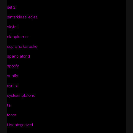
set 2
sinterklaasliedjes
skyfall
slaapkamer
soprano karaoke
spanplafond
spotify
sunfly
syntra
systeemplafond
ta
tonor
Uncategorized