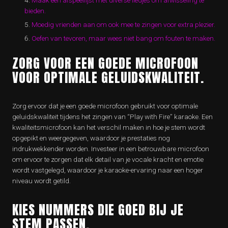
Maak een afspeellijst met diverse liedjes om afwisseling te
bieden.
Moedig vrienden aan om ook mee te zingen voor extra plezier.
Oefen van tevoren, maar wees niet bang om fouten te maken.
ZORG VOOR EEN GOEDE MICROFOON
VOOR OPTIMALE GELUIDSKWALITEIT.
Zorg ervoor dat je een goede microfoon gebruikt voor optimale
geluidskwaliteit tijdens het zingen van “Play with Fire” karaoke. Een
kwaliteitsmicrofoon kan het verschil maken in hoe je stem wordt
opgepikt en weergegeven, waardoor je prestaties nog
indrukwekkender worden. Investeer in een betrouwbare microfoon
om ervoor te zorgen dat elk detail van je vocale kracht en emotie
wordt vastgelegd, waardoor je karaoke-ervaring naar een hoger
niveau wordt getild.
KIES NUMMERS DIE GOED BIJ JE
STEM PASSEN.