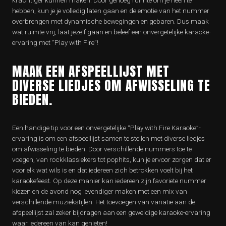
krachtiger kunnen maken. Door genoeg ruimte om je heen te
hebben, kun je je volledig laten gaan en de emotie van het nummer
overbrengen met dynamische bewegingen en gebaren. Dus maak
wat ruimte vrij, laat jezelf gaan en beleef een onvergetelijke karaoke-
ervaring met “Play with Fire”!
MAAK EEN AFSPEELLIJST MET
DIVERSE LIEDJES OM AFWISSELING TE
BIEDEN.
Een handige tip voor een onvergetelijke “Play with Fire Karaoke”-
ervaring is om een afspeellijst samen te stellen met diverse liedjes
om afwisseling te bieden. Door verschillende nummers toe te
voegen, van rockklassiekers tot pophits, kun je ervoor zorgen dat er
voor elk wat wils is en dat iedereen zich betrokken voelt bij het
karaokefeest. Op deze manier kan iedereen zijn favoriete nummer
kiezen en de avond nog levendiger maken met een mix van
verschillende muziekstijlen. Het toevoegen van variatie aan de
afspeellijst zal zeker bijdragen aan een geweldige karaoke-ervaring
waar iedereen van kan genieten!