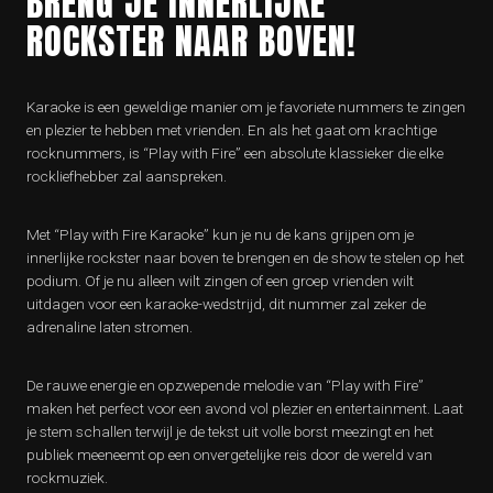
BRENG JE INNERLIJKE
ROCKSTER NAAR BOVEN!
Karaoke is een geweldige manier om je favoriete nummers te zingen
en plezier te hebben met vrienden. En als het gaat om krachtige
rocknummers, is “Play with Fire” een absolute klassieker die elke
rockliefhebber zal aanspreken.
Met “Play with Fire Karaoke” kun je nu de kans grijpen om je
innerlijke rockster naar boven te brengen en de show te stelen op het
podium. Of je nu alleen wilt zingen of een groep vrienden wilt
uitdagen voor een karaoke-wedstrijd, dit nummer zal zeker de
adrenaline laten stromen.
De rauwe energie en opzwepende melodie van “Play with Fire”
maken het perfect voor een avond vol plezier en entertainment. Laat
je stem schallen terwijl je de tekst uit volle borst meezingt en het
publiek meeneemt op een onvergetelijke reis door de wereld van
rockmuziek.