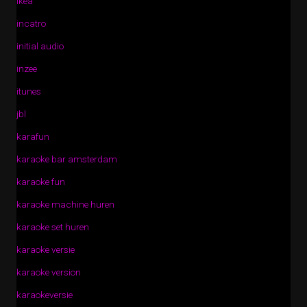
ikea
incatro
initial audio
inzee
itunes
jbl
karafun
karaoke bar amsterdam
karaoke fun
karaoke machine huren
karaoke set huren
karaoke versie
karaoke version
karaokeversie