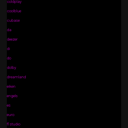
coldplay
coolblue
cubase
da
deezer
di
do
dolby
dreamland
eiken
engels
es
euro
fl studio