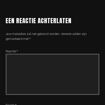
EEN REACTIE ACHTERLATEN
Je e-mailadres zal niet getoond worden.
Vereiste velden zijn
gemarkeerd met
*
Reactie
*
Naam
*