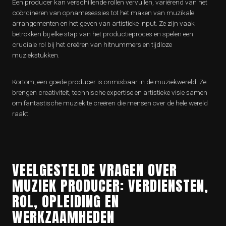
Een producer kan verschillende rollen vervullen, variërend van het
coördineren van opnamesessies tot het maken van muzikale
arrangementen en het geven van artistieke input. Ze zijn vaak
betrokken bij elke stap van het productieproces en spelen een
cruciale rol bij het creëren van hitnummers en tijdloze
muziekstukken.
Kortom, een goede producer is onmisbaar in de muziekwereld. Ze
brengen creativiteit, technische expertise en artistieke visie samen
om fantastische muziek te creëren die mensen over de hele wereld
raakt.
VEELGESTELDE VRAGEN OVER
MUZIEK PRODUCER: VERDIENSTEN,
ROL, OPLEIDING EN
WERKZAAMHEDEN