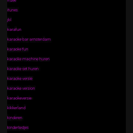
inzee
itunes
jbl
karafun
karaoke bar amsterdam
karaoke fun
karaoke machine huren
karaoke set huren
karaoke versie
karaoke version
karaokeversie
kikkerland
kinderen
kinderliedjes