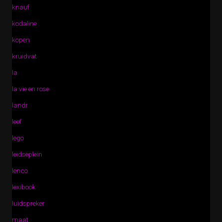
knauf
kodaline
kopen
kruidvat
la
la vie en rose
landr
leef
lego
leidseplein
lenco
lexibook
luidspreker
maat