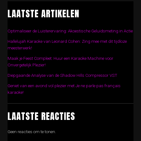
LAATSTE ARTIKELEN
Optimaliseer de Luisterervaring: Akoestische Geluidsmeting in Actie
Hallelujah Karaoke van Leonard Cohen: Zing mee met dit tijdloze
meesterwerk!
Maak je Feest Compleet: Huur een Karaoke Machine voor
Onvergetelijk Plezier!
Diepgaande Analyse van de Shadow Hills Compressor VST
Geniet van een avond vol plezier met Je ne parle pas français
karaoke!
LAATSTE REACTIES
Geen reacties om te tonen.