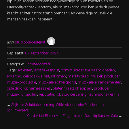
input, en zorgen voor een hoogwaardige mix en master van de
uiteindelijke track. Kortom, als muziekproducer ben je de drijvende
kracht achter het tot stand brengen van geweldige muziek die
mensen raakt en inspireert.
door
studiobaldesteinit
Geplaatst:
07 september 2024
Categorie:
Uncategorized
Tags:
artiesten
,
artistieke input
,
communicatieve vaardigheden
,
ervaring
,
geluidskwaliteit
,
inkomen
,
marktvraag
,
muziek producer
,
muziekproductie
,
muzikale achtergrond
,
muzikale arrangementen
,
opleiding
,
opnamesessies
,
platenmaatschappijen
,
producer
muziek
,
projecten
,
reputatie
,
rol
,
studioervaring
,
technische kennis
←
Stijlvolle Geluidsbeheersing: Witte Akoestische Panelen in de
Schijnwerpers
Ontdek het Plezier van Zingen in een Gezellig Karaoke Café
→