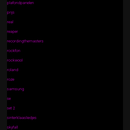
plafondpanelen
prijs
real
reaper
recordingthemasters
rockfon
rockwool
roland
roze
samsung
se
set 2
sinterklaasliedjes
skyfall