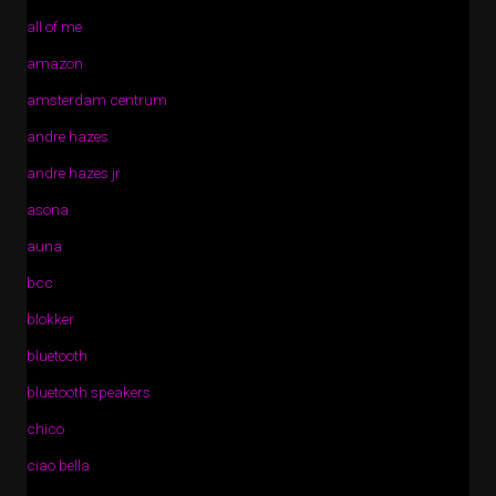
all of me
amazon
amsterdam centrum
andre hazes
andre hazes jr
asona
auna
bcc
blokker
bluetooth
bluetooth speakers
chico
ciao bella