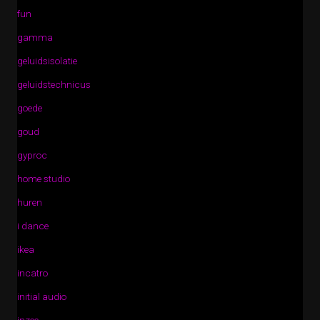
fun
gamma
geluidsisolatie
geluidstechnicus
goede
goud
gyproc
home studio
huren
i dance
ikea
incatro
initial audio