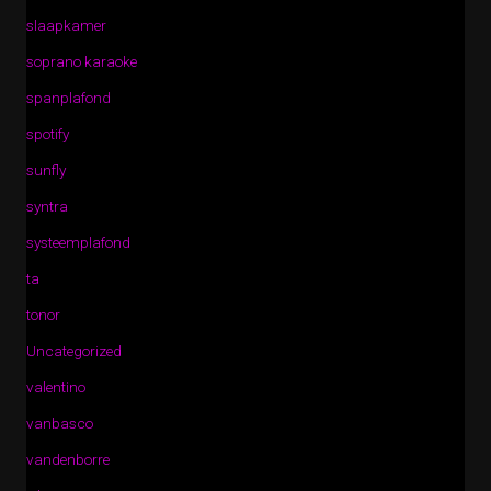
slaapkamer
soprano karaoke
spanplafond
spotify
sunfly
syntra
systeemplafond
ta
tonor
Uncategorized
valentino
vanbasco
vandenborre