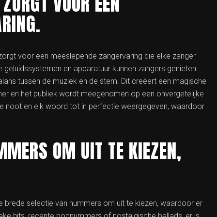
 ZORGT VOOR EEN
RING.
e zorgt voor een meeslepende zangervaring die elke zanger
e geluidssystemen en apparatuur kunnen zangers genieten
alans tussen de muziek en de stem. Dit creëert een magische
mmer en het publiek wordt meegenomen op een onvergetelijke
ke noot en elk woord tot in perfectie weergegeven, waardoor
MMERS OM UIT TE KIEZEN,
e brede selectie van nummers om uit te kiezen, waardoor er
sieke hits, recente popnummers of nostalgische ballads, er is