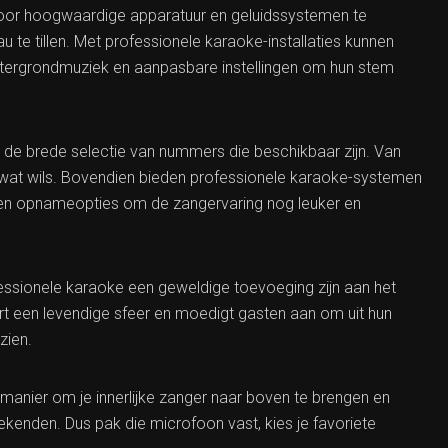
door hoogwaardige apparatuur en geluidssystemen te
 te tillen. Met professionele karaoke-installaties kunnen
achtergrondmuziek en aanpasbare instellingen om hun stem
 de brede selectie van nummers die beschikbaar zijn. Van
elk wat wils. Bovendien bieden professionele karaoke-systemen
n en opnameopties om de zangervaring nog leuker en
essionele karaoke een geweldige toevoeging zijn aan het
t een levendige sfeer en moedigt gasten aan om uit hun
zien.
manier om je innerlijke zanger naar boven te brengen en
bekenden. Dus pak die microfoon vast, kies je favoriete