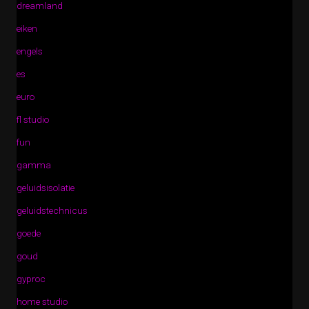
dreamland
eiken
engels
es
euro
fl studio
fun
gamma
geluidsisolatie
geluidstechnicus
goede
goud
gyproc
home studio