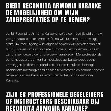
BIEDT RECONDITA ARMONIA KARAOKE
DE MOGELIJKHEID OM MIJN
ZANGPRESTATIES OP TE NEMEN?
Ja, bij Recondita Armonia Karaoke heeft u de mogelijkheid om uw
zangprestaties op te nemen. Of u nu wilt luisteren naar uw eigen
stem, uw vooruitgang wilt volgen of gewoon wilt genieten van het
terugluisteren van uw favoriete nummers, het opnemen van uw
zang is een geweldige functie die wij aanbieden. Met professionele
opnameapparatuur kunt u moeiteloos uw karaoke-optredens
vastleggen en delen met anderen. Het is een leuke en handige
manier om uw zangvaardigheden te verbeteren en herinneringen te
bewaren aan uw karaoke-avonturen bij Recondita Armonia
Karaoke.
ZIJN ER PROFESSIONELE BEGELEIDERS
OF INSTRUCTEURS BESCHIKBAAR BIJ
RECONDITA ARMONIA KARAOKE?