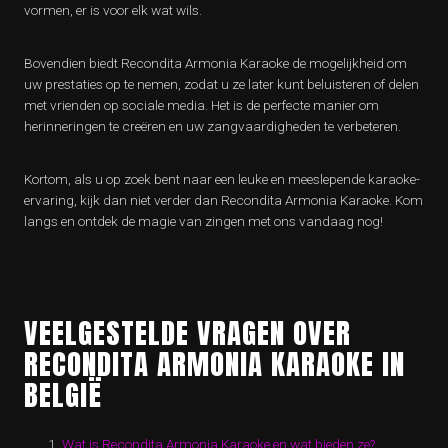
vormen, er is voor elk wat wils.
Bovendien biedt Recondita Armonia Karaoke de mogelijkheid om
uw prestaties op te nemen, zodat u ze later kunt beluisteren of delen
met vrienden op sociale media. Het is de perfecte manier om
herinneringen te creëren en uw zangvaardigheden te verbeteren.
Kortom, als u op zoek bent naar een leuke en meeslepende karaoke-
ervaring, kijk dan niet verder dan Recondita Armonia Karaoke. Kom
langs en ontdek de magie van zingen met ons vandaag nog!
VEELGESTELDE VRAGEN OVER
RECONDITA ARMONIA KARAOKE IN
BELGIË
Wat is Recondita Armonia Karaoke en wat bieden ze?