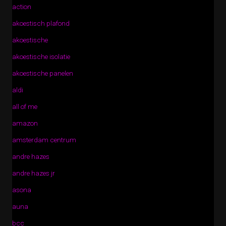
action
akoestisch plafond
akoestische
akoestische isolatie
akoestische panelen
aldi
all of me
amazon
amsterdam centrum
andre hazes
andre hazes jr
asona
auna
bcc