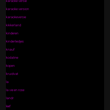
karaoke versie
karaoke version
karaokeversie
kikkerland
kinderen
kinderliedjes
knauf
kodaline
kopen
kruidvat
la
la vie en rose
landr
leef