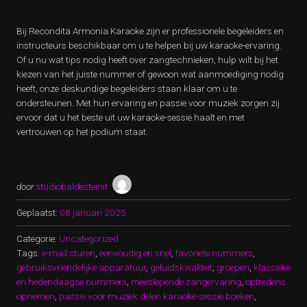
Bij Recondita Armonia Karaoke zijn er professionele begeleiders en
instructeurs beschikbaar om u te helpen bij uw karaoke-ervaring.
Of u nu wat tips nodig heeft over zangtechnieken, hulp wilt bij het
kiezen van het juiste nummer of gewoon wat aanmoediging nodig
heeft, onze deskundige begeleiders staan klaar om u te
ondersteunen. Met hun ervaring en passie voor muziek zorgen zij
ervoor dat u het beste uit uw karaoke-sessie haalt en met
vertrouwen op het podium staat.
door
studiobaldesteinit
Geplaatst:
08 januari 2025
Categorie:
Uncategorized
Tags:
e-mail sturen
,
eenvoudig en snel
,
favoriete nummers
,
gebruiksvriendelijke apparatuur
,
geluidskwaliteit
,
groepen
,
klassieke
en hedendaagse nummers
,
meeslepende zangervaring
,
optredens
opnemen
,
passie voor muziek delen karaoke-sessie boeken
,