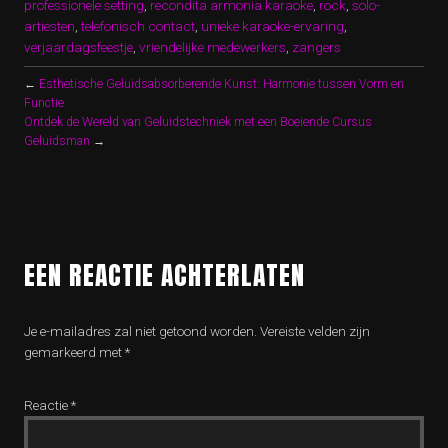
professionele setting
,
recondita armonia karaoke
,
rock
,
solo-
artiesten
,
telefonisch contact
,
unieke karaoke-ervaring
,
verjaardagsfeestje
,
vriendelijke medewerkers
,
zangers
←
Esthetische Geluidsabsorberende Kunst: Harmonie tussen Vorm en
Functie
Ontdek de Wereld van Geluidstechniek met een Boeiende Cursus
Geluidsman
→
EEN REACTIE ACHTERLATEN
Je e-mailadres zal niet getoond worden.
Vereiste velden zijn
gemarkeerd met
*
Reactie
*