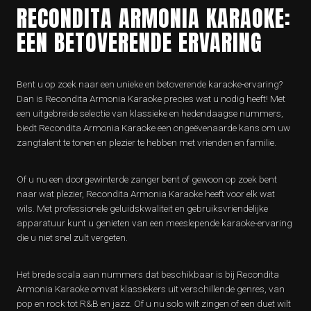
RECONDITA ARMONIA KARAOKE:
EEN BETOVERENDE ERVARING
Bent u op zoek naar een unieke en betoverende karaoke-ervaring?
Dan is Recondita Armonia Karaoke precies wat u nodig heeft! Met
een uitgebreide selectie van klassieke en hedendaagse nummers,
biedt Recondita Armonia Karaoke een ongeëvenaarde kans om uw
zangtalent te tonen en plezier te hebben met vrienden en familie.
Of u nu een doorgewinterde zanger bent of gewoon op zoek bent
naar wat plezier, Recondita Armonia Karaoke heeft voor elk wat
wils. Met professionele geluidskwaliteit en gebruiksvriendelijke
apparatuur kunt u genieten van een meeslepende karaoke-ervaring
die u niet snel zult vergeten.
Het brede scala aan nummers dat beschikbaar is bij Recondita
Armonia Karaoke omvat klassiekers uit verschillende genres, van
pop en rock tot R&B en jazz. Of u nu solo wilt zingen of een duet wilt