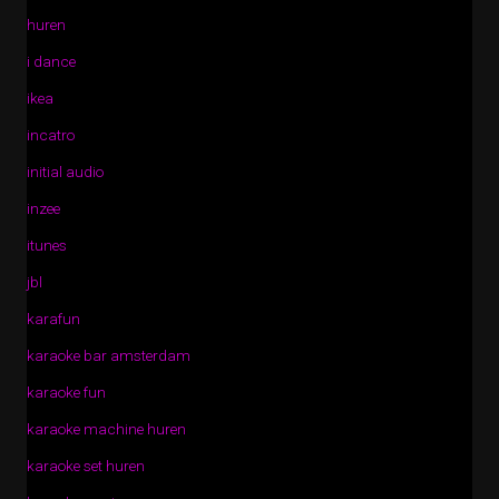
huren
i dance
ikea
incatro
initial audio
inzee
itunes
jbl
karafun
karaoke bar amsterdam
karaoke fun
karaoke machine huren
karaoke set huren