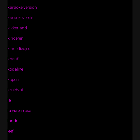
karaoke version
karaokeversie
kikkerland
kinderen
kinderliedjes
knauf
kodaline
kopen
kruidvat
la
la vie en rose
landr
leef