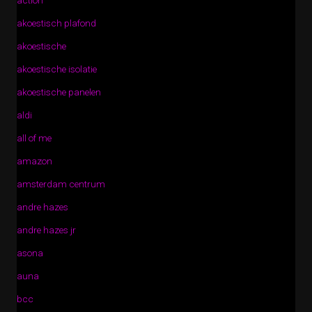
action
akoestisch plafond
akoestische
akoestische isolatie
akoestische panelen
aldi
all of me
amazon
amsterdam centrum
andre hazes
andre hazes jr
asona
auna
bcc