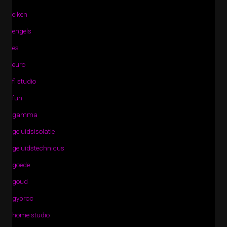
eiken
engels
es
euro
fl studio
fun
gamma
geluidsisolatie
geluidstechnicus
goede
goud
gyproc
home studio