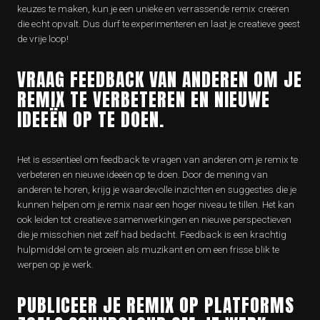
keuzes te maken, kun je een unieke en verrassende remix creëren
die echt opvalt. Dus durf te experimenteren en laat je creatieve geest
de vrije loop!
VRAAG FEEDBACK VAN ANDEREN OM JE
REMIX TE VERBETEREN EN NIEUWE
IDEEËN OP TE DOEN.
Het is essentieel om feedback te vragen van anderen om je remix te
verbeteren en nieuwe ideeën op te doen. Door de mening van
anderen te horen, krijg je waardevolle inzichten en suggesties die je
kunnen helpen om je remix naar een hoger niveau te tillen. Het kan
ook leiden tot creatieve samenwerkingen en nieuwe perspectieven
die je misschien niet zelf had bedacht. Feedback is een krachtig
hulpmiddel om te groeien als muzikant en om een frisse blik te
werpen op je werk.
PUBLICEER JE REMIX OP PLATFORMS