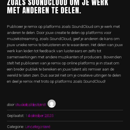
ZOALS SOUNDCLOUD OM JE WERK
MET ANDEREN TE DELEN.
Publiceer je remix op platforms zoals SoundCloud om je werk met
anderen te delen. Door jouw creatie te delen op platforms voor
muziekstreaming, zoals SoundCloud, geef je anderen de kans om
jouw unieke remix te beluisteren en te waarderen. Het delen van jouw
werk kan leiden tot feedback van luisteraars en zelfs tot
samenwerkingen met andere muzikanten of producers. Bovendien
stelt het publiceren van je remix op online platforms je in staat om
een breder publiek te bereiken en jouw talent als remixer aan de
wereld te laten zien. Dus aarzel niet om je creatieve uitingen te delen
en deel je remix met trots op platforms zoals SoundCloud!
door
studiobaldesteinit
Geplaatst:
14 oktober 2025
Categorie:
Uncategorized