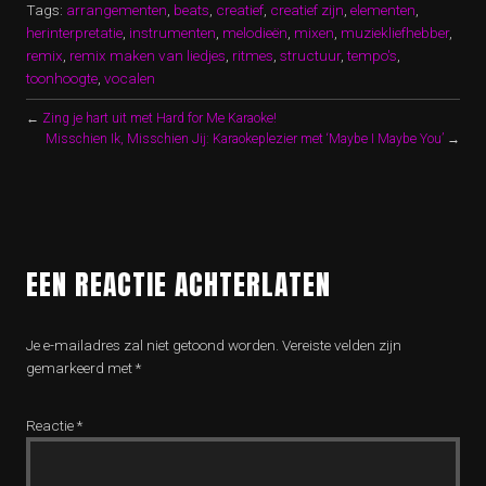
Tags:
arrangementen
,
beats
,
creatief
,
creatief zijn
,
elementen
,
herinterpretatie
,
instrumenten
,
melodieën
,
mixen
,
muziekliefhebber
,
remix
,
remix maken van liedjes
,
ritmes
,
structuur
,
tempo's
,
toonhoogte
,
vocalen
←
Zing je hart uit met Hard for Me Karaoke!
Misschien Ik, Misschien Jij: Karaokeplezier met ‘Maybe I Maybe You’
→
EEN REACTIE ACHTERLATEN
Je e-mailadres zal niet getoond worden.
Vereiste velden zijn
gemarkeerd met
*
Reactie
*