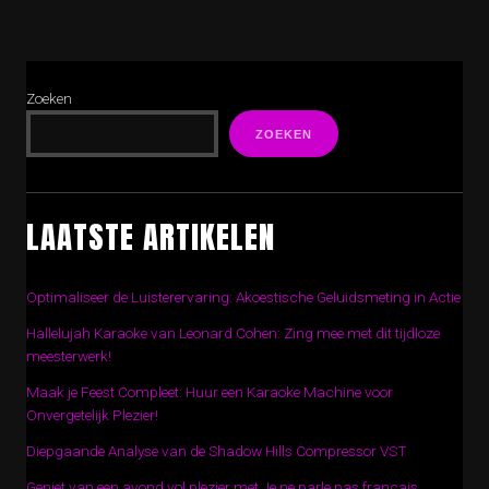
Zoeken
ZOEKEN
LAATSTE ARTIKELEN
Optimaliseer de Luisterervaring: Akoestische Geluidsmeting in Actie
Hallelujah Karaoke van Leonard Cohen: Zing mee met dit tijdloze
meesterwerk!
Maak je Feest Compleet: Huur een Karaoke Machine voor
Onvergetelijk Plezier!
Diepgaande Analyse van de Shadow Hills Compressor VST
Geniet van een avond vol plezier met Je ne parle pas français