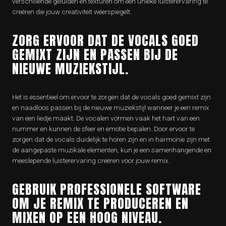
verschillende geluiden en texturen om een unieke luisterervaring te
creëren die jouw creativiteit weerspiegelt.
ZORG ERVOOR DAT DE VOCALS GOED
GEMIXT ZIJN EN PASSEN BIJ DE
NIEUWE MUZIEKSTIJL.
Het is essentieel om ervoor te zorgen dat de vocals goed gemixt zijn
en naadloos passen bij de nieuwe muziekstijl wanneer je een remix
van een liedje maakt. De vocalen vormen vaak het hart van een
nummer en kunnen de sfeer en emotie bepalen. Door ervoor te
zorgen dat de vocals duidelijk te horen zijn en in harmonie zijn met
de aangepaste muzikale elementen, kun je een samenhangende en
meeslepende luisterervaring creëren voor jouw remix.
GEBRUIK PROFESSIONELE SOFTWARE
OM JE REMIX TE PRODUCEREN EN
MIXEN OP EEN HOOG NIVEAU.