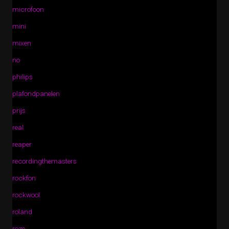
microfoon
mini
mixen
no
philips
plafondpanelen
prijs
real
reaper
recordingthemasters
rockfon
rockwool
roland
roze