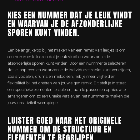
KIES EEN NUMMER DAT JE LEUK VINDT
EN WAARVAN JE DE AFZONDERLIJKE
SPOREN KUNT VINDEN.
Een belangrijke tip bij het maken van een remix van liedjes is om
een nummer te kiezen dat je leuk vindt en waarvan je de
afzonderlijke sporen kunt vinden. Door een nummer te selecteren
dat je inspireert en waarvan je de individuele tracks kunt verkrijgen,
zoals vocalen, drums en melodieën, heb je meer vrijheid en
flexibiliteit bij het creëren van jouw eigen remix. Dit stelt je in staat
om specifieke elementen te isoleren, aan te passen en opnieuw te
arrangeren om zo een unieke versie van het nummer te maken die
jouw creativiteit weerspiegelt.
LUISTER GOED NAAR HET ORIGINELE
NUMMER OM DE STRUCTUUR EN
ELEMENTEN TE BEGRIJPEN.