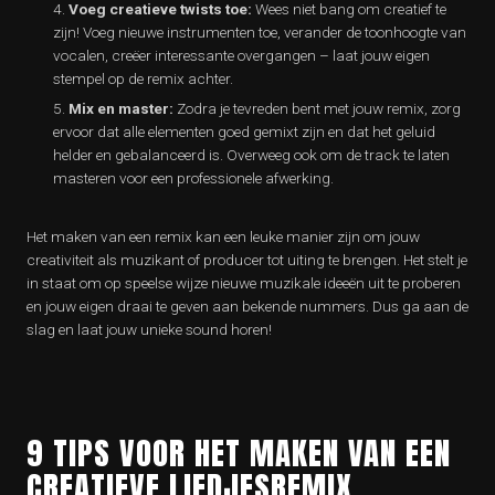
Voeg creatieve twists toe:
Wees niet bang om creatief te
zijn! Voeg nieuwe instrumenten toe, verander de toonhoogte van
vocalen, creëer interessante overgangen – laat jouw eigen
stempel op de remix achter.
Mix en master:
Zodra je tevreden bent met jouw remix, zorg
ervoor dat alle elementen goed gemixt zijn en dat het geluid
helder en gebalanceerd is. Overweeg ook om de track te laten
masteren voor een professionele afwerking.
Het maken van een remix kan een leuke manier zijn om jouw
creativiteit als muzikant of producer tot uiting te brengen. Het stelt je
in staat om op speelse wijze nieuwe muzikale ideeën uit te proberen
en jouw eigen draai te geven aan bekende nummers. Dus ga aan de
slag en laat jouw unieke sound horen!
9 TIPS VOOR HET MAKEN VAN EEN
CREATIEVE LIEDJESREMIX