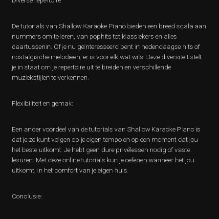
Diverse repertoire:
De tutorials van Shallow Karaoke Piano bieden een breed scala aan
nummers om te leren, van pophits tot klassiekers en alles
daartussenin. Of je nu geïnteresseerd bent in hedendaagse hits of
nostalgische melodieën, er is voor elk wat wils. Deze diversiteit stelt
je in staat om je repertoire uit te breiden en verschillende
muziekstijlen te verkennen.
Flexibiliteit en gemak:
Een ander voordeel van de tutorials van Shallow Karaoke Piano is
dat je ze kunt volgen op je eigen tempo en op een moment dat jou
het beste uitkomt. Je hebt geen dure privélessen nodig of vaste
lesuren. Met deze online tutorials kun je oefenen wanneer het jou
uitkomt, in het comfort van je eigen huis.
Conclusie: