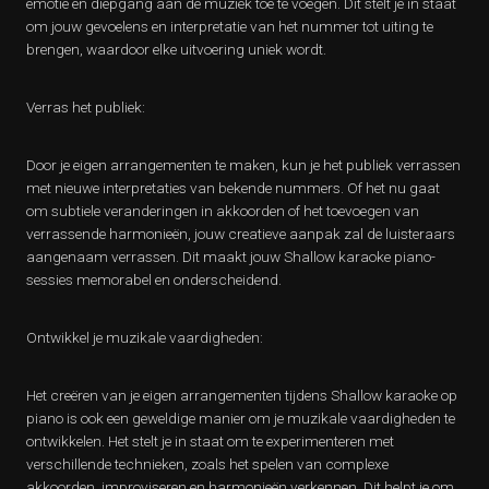
emotie en diepgang aan de muziek toe te voegen. Dit stelt je in staat
om jouw gevoelens en interpretatie van het nummer tot uiting te
brengen, waardoor elke uitvoering uniek wordt.
Verras het publiek:
Door je eigen arrangementen te maken, kun je het publiek verrassen
met nieuwe interpretaties van bekende nummers. Of het nu gaat
om subtiele veranderingen in akkoorden of het toevoegen van
verrassende harmonieën, jouw creatieve aanpak zal de luisteraars
aangenaam verrassen. Dit maakt jouw Shallow karaoke piano-
sessies memorabel en onderscheidend.
Ontwikkel je muzikale vaardigheden:
Het creëren van je eigen arrangementen tijdens Shallow karaoke op
piano is ook een geweldige manier om je muzikale vaardigheden te
ontwikkelen. Het stelt je in staat om te experimenteren met
verschillende technieken, zoals het spelen van complexe
akkoorden, improviseren en harmonieën verkennen. Dit helpt je om