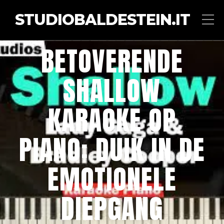
STUDIOBALDESTEIN.IT
BETOVERENDE
SHALLOW
KARAOKE OP
PIANO: DUIK IN DE
EMOTIONELE
DIEPGANG