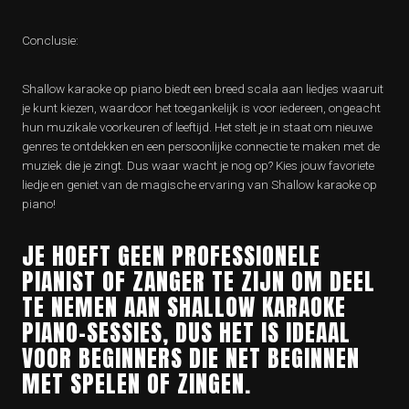
Conclusie:
Shallow karaoke op piano biedt een breed scala aan liedjes waaruit
je kunt kiezen, waardoor het toegankelijk is voor iedereen, ongeacht
hun muzikale voorkeuren of leeftijd. Het stelt je in staat om nieuwe
genres te ontdekken en een persoonlijke connectie te maken met de
muziek die je zingt. Dus waar wacht je nog op? Kies jouw favoriete
liedje en geniet van de magische ervaring van Shallow karaoke op
piano!
JE HOEFT GEEN PROFESSIONELE
PIANIST OF ZANGER TE ZIJN OM DEEL
TE NEMEN AAN SHALLOW KARAOKE
PIANO-SESSIES, DUS HET IS IDEAAL
VOOR BEGINNERS DIE NET BEGINNEN
MET SPELEN OF ZINGEN.