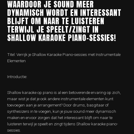
WAARDOOR JE SOUND MEER
DYNAMISCH WORDT EN INTERESSANT
BLIJFT OM NAAR TE LUISTEREN
TERWIJL JE SPEELT/ZINGT IN
SHALLOW KARAOKE PIANO-SESSIES!
Titel: Verrijk je Shallow Karaoke Piano-sessies met Instrumentale
Elementen
Introductie:
Shallow karaoke op piano is al een betoverende ervaring op zich,
maar wist je dat je ook andere instrumentale elementen kunt
toevoegen aan je arrangement? Door drums, basgitaar of
synthesizers in te voegen, kun je jouw sound meer dynamisch
maken en ervoor zorgen dat het interessant blijft om naar te
luisteren terwijl je speelt en zingt tijdens Shallow karaoke piano-
sessies.