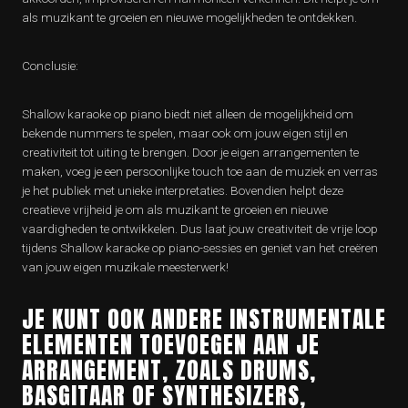
als muzikant te groeien en nieuwe mogelijkheden te ontdekken.
Conclusie:
Shallow karaoke op piano biedt niet alleen de mogelijkheid om
bekende nummers te spelen, maar ook om jouw eigen stijl en
creativiteit tot uiting te brengen. Door je eigen arrangementen te
maken, voeg je een persoonlijke touch toe aan de muziek en verras
je het publiek met unieke interpretaties. Bovendien helpt deze
creatieve vrijheid je om als muzikant te groeien en nieuwe
vaardigheden te ontwikkelen. Dus laat jouw creativiteit de vrije loop
tijdens Shallow karaoke op piano-sessies en geniet van het creëren
van jouw eigen muzikale meesterwerk!
JE KUNT OOK ANDERE INSTRUMENTALE
ELEMENTEN TOEVOEGEN AAN JE
ARRANGEMENT, ZOALS DRUMS,
BASGITAAR OF SYNTHESIZERS,