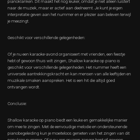
pianoklanken. Dit maakt het nog leuker, omdat je niet alleen luistert
naar de muziek, maar er actief aan deelneemt. Je kunt je eigen
interpretatie geven aan het nummer en er plezier aan beleven terwijl
je meezingt.
Geschikt voor verschillende gelegenheden:
Of je nu een karaoke-avond organiseert met vrienden, een feestje
hebt of gewoon thuis wilt zingen, Shallow karaoke op piano is
geschikt voor verschillende gelegenheden. Het nummer heeft een
universele aantrekkingskracht en kan mensen van alle leeftijden en
muzikale smaken aanspreken. Het is een hit die altijd goed
ontvangen wordt.
Conclusie:
Shallow karaoke op piano biedt een leuke en gemakkelijke manier
om mee te zingen. Met de eenvoudige melodie en ondersteunende
pianobegeleiding kun je moeiteloos genieten van het zingen van dit
populaire nummer. Of je nu een ervaren zanger bent of gewoon