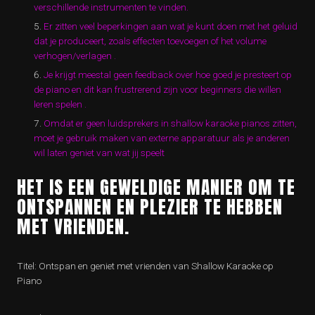
verschillende instrumenten te vinden.
Er zitten veel beperkingen aan wat je kunt doen met het geluid
dat je produceert, zoals effecten toevoegen of het volume
verhogen/verlagen .
Je krijgt meestal geen feedback over hoe goed je presteert op
de piano en dit kan frustrerend zijn voor beginners die willen
leren spelen .
Omdat er geen luidsprekers in shallow karaoke pianos zitten,
moet je gebruik maken van externe apparatuur als je anderen
wil laten geniet van wat jij speelt
HET IS EEN GEWELDIGE MANIER OM TE
ONTSPANNEN EN PLEZIER TE HEBBEN
MET VRIENDEN.
Titel: Ontspan en geniet met vrienden van Shallow Karaoke op
Piano