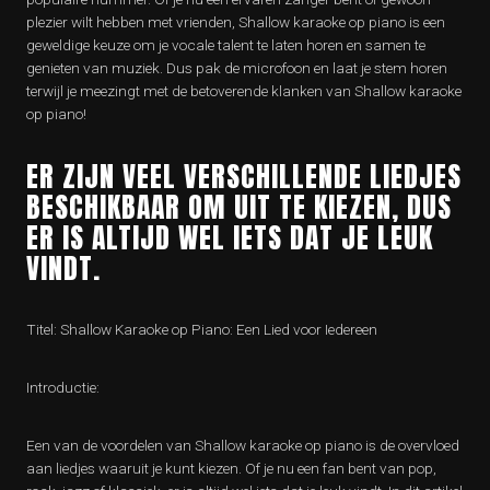
plezier wilt hebben met vrienden, Shallow karaoke op piano is een
geweldige keuze om je vocale talent te laten horen en samen te
genieten van muziek. Dus pak de microfoon en laat je stem horen
terwijl je meezingt met de betoverende klanken van Shallow karaoke
op piano!
ER ZIJN VEEL VERSCHILLENDE LIEDJES
BESCHIKBAAR OM UIT TE KIEZEN, DUS
ER IS ALTIJD WEL IETS DAT JE LEUK
VINDT.
Titel: Shallow Karaoke op Piano: Een Lied voor Iedereen
Introductie:
Een van de voordelen van Shallow karaoke op piano is de overvloed
aan liedjes waaruit je kunt kiezen. Of je nu een fan bent van pop,