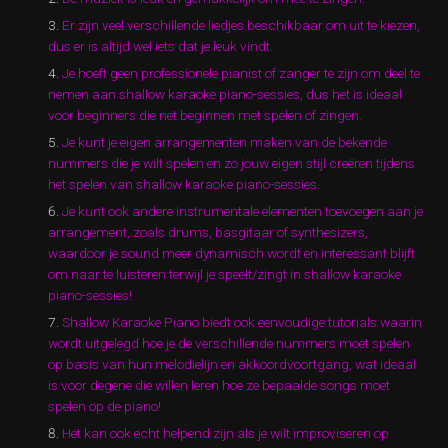
Er zijn veel verschillende liedjes beschikbaar om uit te kiezen,
dus er is altijd wel iets dat je leuk vindt.
Je hoeft geen professionele pianist of zanger te zijn om deel te
nemen aan shallow karaoke piano-sessies, dus het is ideaal
voor beginners die net beginnen met spelen of zingen.
Je kunt je eigen arrangementen maken van de bekende
nummers die je wilt spelen en zo jouw eigen stijl creëren tijdens
het spelen van shallow karaoke piano-sessies.
Je kunt ook andere instrumentale elementen toevoegen aan je
arrangement, zoals drums, basgitaar of synthesizers,
waardoor je sound meer dynamisch wordt en interessant blijft
om naar te luisteren terwijl je speelt/zingt in shallow karaoke
piano-sessies!
Shallow Karaoke Piano biedt ook eenvoudige tutorials waarin
wordt uitgelegd hoe je de verschillende nummers moet spelen
op basis van hun melodielijn en akkoordvoortgang, wat ideaal
is voor degene die willen leren hoe ze bepaalde songs moet
spelen op de piano!
Het kan ook echt helpend zijn als je wilt improviseren op