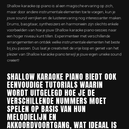
Shallow karaoke op piano is al een magische ervaring op zich,
maar door andere instrumentale elementen toe te voegen, kun je
jouw sound verrijken en de luisterervaring nog interessanter maken.
Drums, basgitaar, synthesizers en harmonieën zijn slechts enkele
voorbeelden van hoe je jouw Shallow karaoke piano-sessies naar
een hoger niveau kunt tillen. Experimenteer met verschillende
arrangementen en ontdek welke instrumentale elementen het beste
bij jou passen. Dus laat je creativiteit de vrije loop en geniet van het
plezier van Shallow karaoke piano terwijl je jouw eigen unieke sound
creëert!
SHALLOW KARAOKE PIANO BIEDT OOK
EENVOUDIGE TUTORIALS WAARIN
WORDT UITGELEGD HOE JE DE
VERSCHILLENDE NUMMERS MOET
SPELEN OP BASIS VAN HUN
MELODIELIJN EN
AKKOORDVOORTGANG, WAT IDEAAL IS