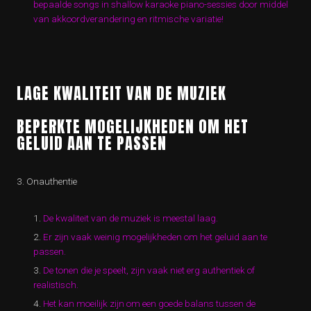
bepaalde songs in shallow karaoke piano-sessies door middel
van akkoordverandering en ritmische variatie!
LAGE KWALITEIT VAN DE MUZIEK
BEPERKTE MOGELIJKHEDEN OM HET
GELUID AAN TE PASSEN
3. Onauthentie
De kwaliteit van de muziek is meestal laag.
Er zijn vaak weinig mogelijkheden om het geluid aan te
passen.
De tonen die je speelt, zijn vaak niet erg authentiek of
realistisch.
Het kan moeilijk zijn om een goede balans tussen de