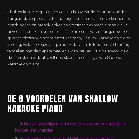
Shallow karaoke op piano biedt een betoverende ervaring waarbij
zangers de diepte van dit prachtige nummer kunnen verkennen. De
combinatie van pianoklanken en emotionele expressie maakt elke
uitvoering uniek en ontroerend. Of je nu een ervaren zanger bent of
gewoon plezier wilt hebben met vrienden, Shallow karaoke op piano
is een geweldige keuze om je muzikale talent te tonen en verbinding
te maken met de diepere betekenis van het lied. Dus ga ervoor, pak
de microfoon en laat jezelf meeslepen in de magie van Shallow
karaoke op piano!
DE 8 VOORDELEN VAN SHALLOW
KARAOKE PIANO
Het is een geweldige manier om te ontspannen en plezier te
hebben met vrienden.
De muziek is leuk en gemakkelijk om mee te zingen.