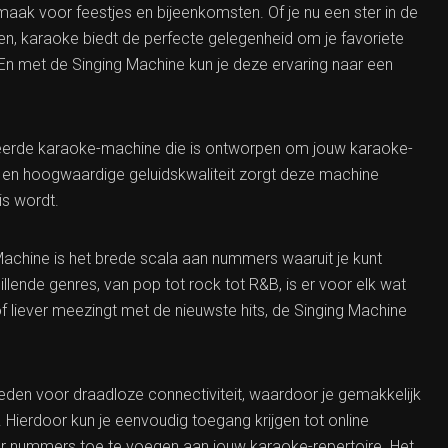
maak voor feestjes en bijeenkomsten. Of je nu een ster in de
en, karaoke biedt de perfecte gelegenheid om je favoriete
n. En met de Singing Machine kun je deze ervaring naar een
ceerde karaoke-machine die is ontworpen om jouw karaoke-
es en hoogwaardige geluidskwaliteit zorgt deze machine
is wordt.
achine is het brede scala aan nummers waaruit je kunt
llende genres, van pop tot rock tot R&B, is er voor elk wat
0 of liever meezingt met de nieuwste hits, de Singing Machine
den voor draadloze connectiviteit, waardoor je gemakkelijk
 Hierdoor kun je eenvoudig toegang krijgen tot online
 nummers toe te voegen aan jouw karaoke-repertoire. Het