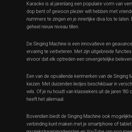
Karaoke is al jarenlang een populaire vorm van ver
dop bent of gewoon plezier wilt hebben met vriend
nummers te zingen en je innerlijke diva los te late
geheel nieuw niveau tillen.
De Singing Machine is een innovatieve en geavan
ervaring te verbeteren. Met zijn uitgebreide functi
ervoor dat elk optreden een onvergetelijke beleven
Een van de opvallende kenmerken van de Singing M
kiezen. Met duizenden liedjes beschikbaar in verschi
wils. Of je nu houdt van klassiekers uit de jaren ’8
heeft het allemaal.
Bovendien biedt de Singing Machine ook mogelijkhe
verbinding kunt maken met je smartphone of tablet.
muziekstreamingdiensten en YouTube om nog meer