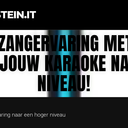
EIN.IT
 ZANGERVARING MET
 JOUW KARAOKE N
NIVEAU!
aring naar een hoger niveau