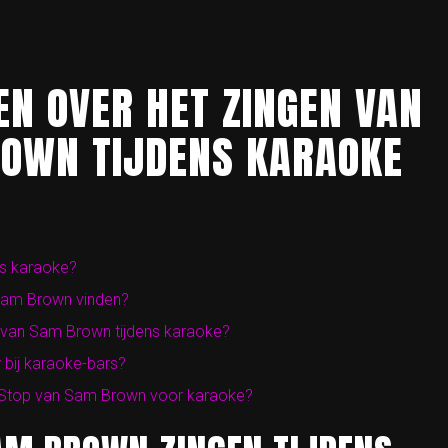
EN OVER HET ZINGEN VAN
ROWN TIJDENS KARAOKE
ns karaoke?
 Sam Brown vinden?
op van Sam Brown tijdens karaoke?
bij karaoke-bars?
an Stop van Sam Brown voor karaoke?