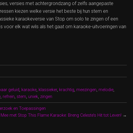
rsies, versies met achtergrondzang of zelfs aangepaste
ssen kiezen welke versie het beste bij hun stem en
lassieke karaokeversie van Stop om solo te zingen of een
s voor elk wat wils als het gaat om karaoke-uitvoeringen van
aar geluid
,
karaoke
,
klassieker
,
krachtig
,
meezingen
,
melodie
,
e
,
refrein
,
stem
,
uniek
,
zingen
derzoek en Toepassingen
 Mee met Stop This Flame Karaoke: Breng Celeste’s Hit tot Leven!
→