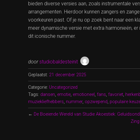
bieden diverse versies aan, zoals instrumentale ve
arrangementen. Hierdoor kunnen zangers en zangere
voorkeuren past. Of je nu op zoek bent naar een k
meer dynamische versie met extra harmonieën, er i
dit iconische nummer.
door
studiobaldesteinit
Geplaatst:
21 december 2025
Categorie:
Uncategorized
Tags:
dansen
,
emotie
,
emotioneel
,
fans
,
favoriet
,
herkenb
muziekliefhebbers
,
nummer
,
opzwepend
,
populaire keuz
←
De Boeiende Wereld van Studie Akoestiek: Geluidson
Zing