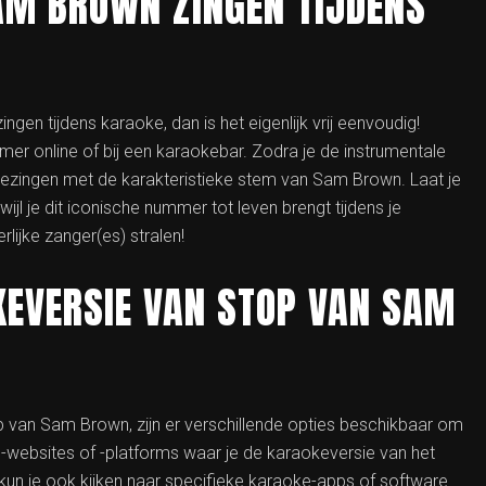
SAM BROWN ZINGEN TIJDENS
ngen tijdens karaoke, dan is het eigenlijk vrij eenvoudig!
r online of bij een karaokebar. Zodra je de instrumentale
eezingen met de karakteristieke stem van Sam Brown. Laat je
jl je dit iconische nummer tot leven brengt tijdens je
rlijke zanger(es) stralen!
KEVERSIE VAN STOP VAN SAM
p van Sam Brown, zijn er verschillende opties beschikbaar om
e-websites of -platforms waar je de karaokeversie van het
n je ook kijken naar specifieke karaoke-apps of software