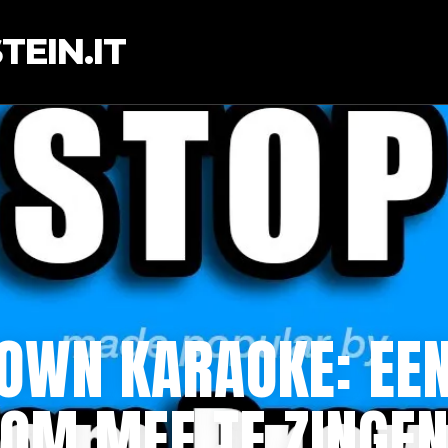
EIN.IT
OWN KARAOKE: EEN 
OM MEE TE ZINGE