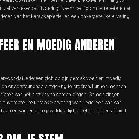
je vertrouwd raken met de melodieën, teksten en timing van
n zelfverzekerde uitvoering. Neem de tijd om te repeteren en
nieten van het karaokeplezier en een onvergetelijke ervaring
FEER EN MOEDIG ANDEREN
g ervoor dat iedereen zich op zijn gemak voelt en moedig
e en ondersteunende omgeving te creëren, kunnen mensen
genieten van het plezier van samen zingen. Samen zingen
 onvergetelijke karaoke-ervaring waar iedereen van kan
gen en samen een geweldige tijd te hebben tijdens “This I