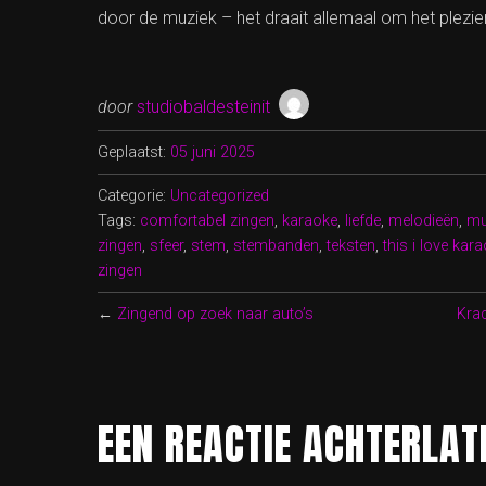
door de muziek – het draait allemaal om het plezi
door
studiobaldesteinit
Geplaatst:
05 juni 2025
Categorie:
Uncategorized
Tags:
comfortabel zingen
,
karaoke
,
liefde
,
melodieën
,
mu
zingen
,
sfeer
,
stem
,
stembanden
,
teksten
,
this i love kar
zingen
←
Zingend op zoek naar auto’s
Krac
EEN REACTIE ACHTERLAT