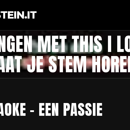
EIN.IT
INGEN MET THIS I L
AAT JE STEM HORE
AOKE – EEN PASSIE