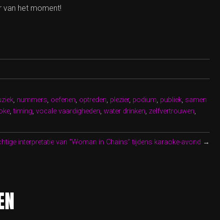
er van het moment!
ziek
,
nummers
,
oefenen
,
optreden
,
plezier
,
podium
,
publiek
,
samen
aoke
,
timing
,
vocale vaardigheden
,
water drinken
,
zelfvertrouwen
,
htige interpretatie van “Woman in Chains” tijdens karaoke-avond
→
EN