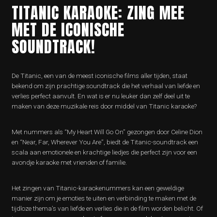
TITANIC KARAOKE: ZING MEE
MET DE ICONISCHE
SOUNDTRACK!
De Titanic, een van de meest iconische films aller tijden, staat
bekend om zijn prachtige soundtrack die het verhaal van liefde en
verlies perfect aanvult. En wat is er nu leuker dan zelf deel uit te
maken van deze muzikale reis door middel van Titanic karaoke?
Met nummers als “My Heart Will Go On” gezongen door Celine Dion
en “Near, Far, Wherever You Are”, biedt de Titanic-soundtrack een
scala aan emotionele en krachtige liedjes die perfect zijn voor een
avondje karaoke met vrienden of familie.
Het zingen van Titanic-karaokenummers kan een geweldige
manier zijn om je emoties te uiten en verbinding te maken met de
tijdloze thema’s van liefde en verlies die in de film worden belicht. Of