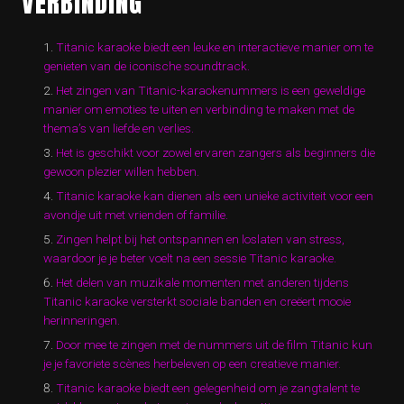
VERBINDING
Titanic karaoke biedt een leuke en interactieve manier om te
genieten van de iconische soundtrack.
Het zingen van Titanic-karaokenummers is een geweldige
manier om emoties te uiten en verbinding te maken met de
thema’s van liefde en verlies.
Het is geschikt voor zowel ervaren zangers als beginners die
gewoon plezier willen hebben.
Titanic karaoke kan dienen als een unieke activiteit voor een
avondje uit met vrienden of familie.
Zingen helpt bij het ontspannen en loslaten van stress,
waardoor je je beter voelt na een sessie Titanic karaoke.
Het delen van muzikale momenten met anderen tijdens
Titanic karaoke versterkt sociale banden en creëert mooie
herinneringen.
Door mee te zingen met de nummers uit de film Titanic kun
je je favoriete scènes herbeleven op een creatieve manier.
Titanic karaoke biedt een gelegenheid om je zangtalent te