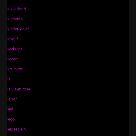
kikkerland
kinderen
kinderliedjes
knauf
kodaline
kopen
kruidvat
la
la vie en rose
landr
leef
lego
leidseplein