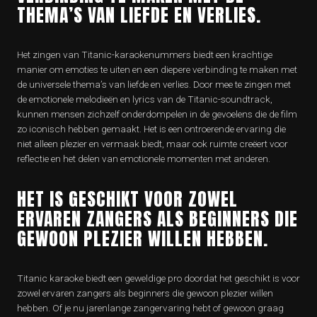
THEMA’S VAN LIEFDE EN VERLIES.
Het zingen van Titanic-karaokenummers biedt een krachtige
manier om emoties te uiten en een diepere verbinding te maken met
de universele thema’s van liefde en verlies. Door mee te zingen met
de emotionele melodieën en lyrics van de Titanic-soundtrack,
kunnen mensen zichzelf onderdompelen in de gevoelens die de film
zo iconisch hebben gemaakt. Het is een ontroerende ervaring die
niet alleen plezier en vermaak biedt, maar ook ruimte creëert voor
reflectie en het delen van emotionele momenten met anderen.
HET IS GESCHIKT VOOR ZOWEL
ERVAREN ZANGERS ALS BEGINNERS DIE
GEWOON PLEZIER WILLEN HEBBEN.
Titanic karaoke biedt een geweldige pro doordat het geschikt is voor
zowel ervaren zangers als beginners die gewoon plezier willen
hebben. Of je nu jarenlange zangervaring hebt of gewoon graag