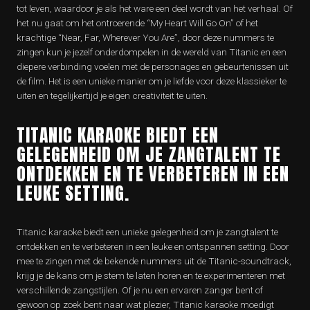
tot leven, waardoor je als het ware een deel wordt van het verhaal. Of
het nu gaat om het ontroerende “My Heart Will Go On” of het
krachtige “Near, Far, Wherever You Are”, door deze nummers te
zingen kun je jezelf onderdompelen in de wereld van Titanic en een
diepere verbinding voelen met de personages en gebeurtenissen uit
de film. Het is een unieke manier om je liefde voor deze klassieker te
uiten en tegelijkertijd je eigen creativiteit te uiten.
TITANIC KARAOKE BIEDT EEN
GELEGENHEID OM JE ZANGTALENT TE
ONTDEKKEN EN TE VERBETEREN IN EEN
LEUKE SETTING.
Titanic karaoke biedt een unieke gelegenheid om je zangtalent te
ontdekken en te verbeteren in een leuke en ontspannen setting. Door
mee te zingen met de bekende nummers uit de Titanic-soundtrack,
krijg je de kans om je stem te laten horen en te experimenteren met
verschillende zangstijlen. Of je nu een ervaren zanger bent of
gewoon op zoek bent naar wat plezier, Titanic karaoke moedigt