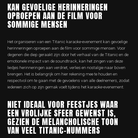
KAN GEVOELIGE HERINNERINGEN
OPROEPEN AAN DE FILM VOOR
SOMMIGE MENSEN
Het organiseren van een Titanic karaoke-evenement kan gevoelige
herinneringen oproepen aan de film voor sommige mensen. Voor
degenen die diep geraakt zijn door het verhaal van de Titanic en de
emotionele impact van de soundtrack, kan het zingen van deze
liedjes herinneringen aan verdriet, verlies en nostalgie naar boven
brengen. Het is belangrijk om hier rekening mee te houden en
respectvol om te gaan met de gevoelens van alle deelnemers, zodat
iedereen zich op zijn gemak voelt tijdens het karaoke-evenement.
NIET IDEAAL VOOR FEESTJES WAAR
EEN VROLIJKE SFEER GEWENST IS,
GEZIEN DE MELANCHOLISCHE TOON
VAN VEEL TITANIC-NUMMERS