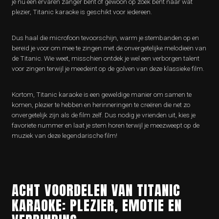
je nu een ervaren zanger bent of gewoon op zoek bent naar wat
plezier, Titanic karaoke is geschikt voor iedereen.
Dus haal die microfoon tevoorschijn, warm je stembanden op en
bereid je voor om mee te zingen met de onvergetelijke melodieën van
de Titanic. Wie weet, misschien ontdek je wel een verborgen talent
voor zingen terwijl je meedeint op de golven van deze klassieke film.
Kortom, Titanic karaoke is een geweldige manier om samen te
komen, plezier te hebben en herinneringen te creëren die net zo
onvergetelijk zijn als de film zelf. Dus nodig je vrienden uit, kies je
favoriete nummer en laat je stem horen terwijl je meezweept op de
muziek van deze legendarische film!
ACHT VOORDELEN VAN TITANIC
KARAOKE: PLEZIER, EMOTIE EN