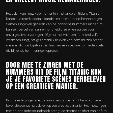
Het delen van muzikale momenten met anderen tijdens Titanic
karaoke versterkt sociale banden en creëert mooie herinneringen.
Samen zingen en genieten van de iconische nummers uit de film
kan een gevoel van samenhorigheid creëren en zorgen voor
onvergetelijke ervaringen. Of je nu met vrienden, familie of zelfs
vreemden zingt, het gezamenlijk beleven van deze muziek brengt
mensen dichter bij elkaar en laat hen een speciale connectie voelen
die blijvende herinneringen oproept.
DOOR MEE TE ZINGEN MET DE
NUMMERS UIT DE FILM TITANIC KUN
JE JE FAVORIETE SCÈNES HERBELEVEN
OP EEN CREATIEVE MANIER.
Door mee te zingen met de nummers uit de film Titanic kun je je
favoriete scènes herbeleven op een creatieve manier. Het meezingen
met de iconische soundtrack brengt de emoties en sfeer van de film