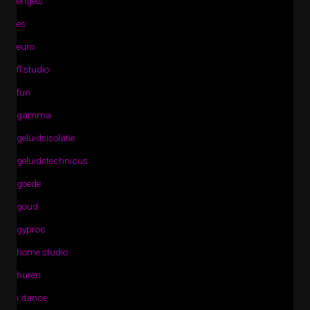
engels
es
euro
fl studio
fun
gamma
geluidsisolatie
geluidstechnicus
goede
goud
gyproc
home studio
huren
i dance