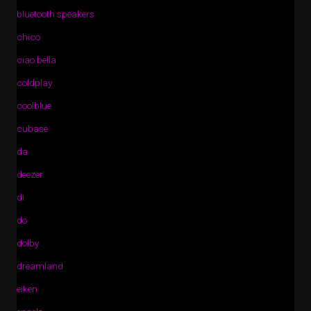
bluetooth speakers
chico
ciao bella
coldplay
coolblue
cubase
da
deezer
di
do
dolby
dreamland
eiken