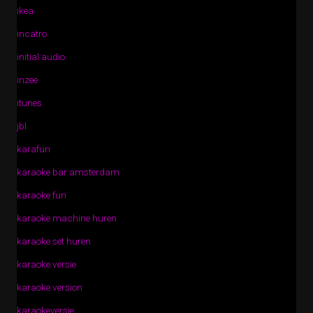
ikea
incatro
initial audio
inzee
itunes
jbl
karafun
karaoke bar amsterdam
karaoke fun
karaoke machine huren
karaoke set huren
karaoke versie
karaoke version
karaokeversie