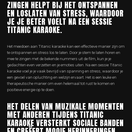
ZINGEN HELPT BIJ HET ONTSPANNEN
EN LOSLATEN VAN STRESS, WAARDOOR
JE JE BETER VOELT NA EEN SESSIE
TITANIC KARAOKE.
Het meedoen aan Titanic karaoke kan een effectieve manier zijn om
te ontspannen en stress los te laten. Door je stem te laten horen en
mee te zingen met de bekende nummers uit de film, kun je je
gedachten even verzetten en je emoties uiten. Na een sessie Titanic
karaoke voel je je vaak bevrijd van spanning en stress, waardoor je
een gevoel van opluchting en welzijn ervaart. Het is een leuke en
therapeutische manier om even helemaal tot rust te komen en
positieve energie op te doen.
HET DELEN VAN MUZIKALE MOMENTEN
MET ANDEREN TIJDENS TITANIC
KARAOKE VERSTERKT SOCIALE BANDEN
EN CREËERT MOOIE HERINNERINGEN.