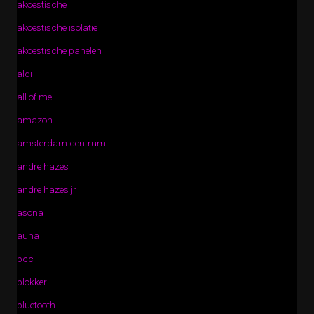
akoestische
akoestische isolatie
akoestische panelen
aldi
all of me
amazon
amsterdam centrum
andre hazes
andre hazes jr
asona
auna
bcc
blokker
bluetooth