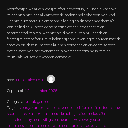
Voor feestjes waar een vrolijke sfeer gewenst is, is Titanic karaoke
misschien niet ideaal vanwege de melancholische toon van veel
Titanic-nummers. De emotionele lading en diepgaande thema’s
van de liedjes kunnen de stemming eerder introspectief en
sentimenteel maken, wat niet altijd past bij een bruisende en
feestelijke atmosfeer. Het is belangrijk om rekening te houden met de
emoties die deze nummers kunnen oproepen en ervoor te zorgen
dat de sfeer van het evenement in overeenstemming is met de
muzikale keuzes die worden gemaakt.
door
studiobaldesteinit
Geplaatst:
12 december 2025
Categorie:
Uncategorized
Tags:
avondje karaoke
,
emoties
,
emotioneel
,
familie
,
film
,
iconische
soundtrack
,
karaokenummers
,
krachtig
,
liefde
,
melodieën
,
microfoon
,
my heart will go on
,
near far wherever you are
,
nummers
,
stembanden opwarmen
,
titanic karaoke
,
verlies
,