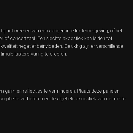
l bij het creëren van een aangename luisteromgeving, of het
of concertzaal. Een slechte akoestiek kan leiden tot
waliteit negatief beïnvloeden. Gelukkig zijn er verschillende
male luisterervaring te creëren.
om galm en reflecties te verminderen. Plaats deze panelen
orptie te verbeteren en de algehele akoestiek van de ruimte