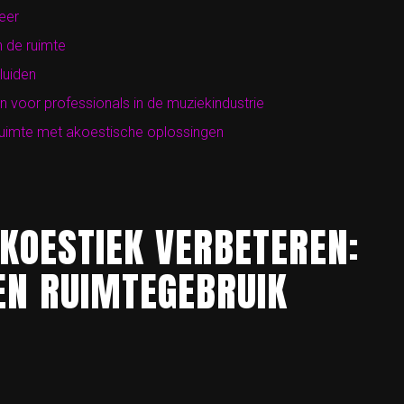
eer
 de ruimte
luiden
voor professionals in de muziekindustrie
uimte met akoestische oplossingen
AKOESTIEK VERBETEREN:
 EN RUIMTEGEBRUIK