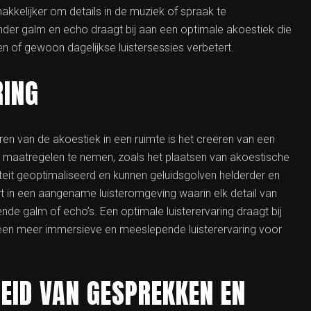
kkelijker om details in de muziek of spraak te
der galm en echo draagt bij aan een optimale akoestiek die
n of gewoon dagelijkse luistersessies verbetert.
RING
ren van de akoestiek in een ruimte is het creëren van een
he maatregelen te nemen, zoals het plaatsen van akoestische
liteit geoptimaliseerd en kunnen geluidsgolven helderder en
 in een aangename luisteromgeving waarin elk detail van
nde galm of echo’s. Een optimale luisterervaring draagt bij
 een meer immersieve en meeslepende luisterervaring voor
EID VAN GESPREKKEN EN