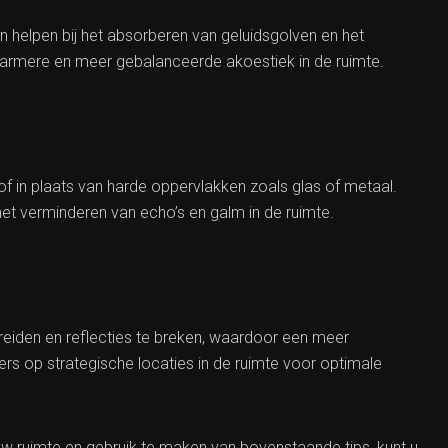
n helpen bij het absorberen van geluidsgolven en het
 warmere en meer gebalanceerde akoestiek in de ruimte.
of in plaats van harde oppervlakken zoals glas of metaal.
het verminderen van echo’s en galm in de ruimte.
reiden en reflecties te breken, waardoor een meer
ers op strategische locaties in de ruimte voor optimale
w ruimte en gebruik te maken van bovenstaande tips, kunt u