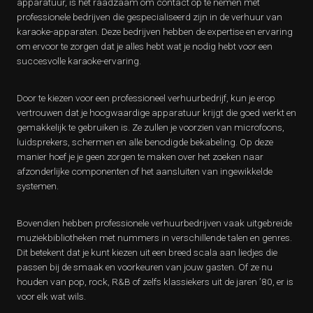
apparatuur, is het raadzaam om contact op te nemen met
professionele bedrijven die gespecialiseerd zijn in de verhuur van
karaoke-apparaten. Deze bedrijven hebben de expertise en ervaring
om ervoor te zorgen dat je alles hebt wat je nodig hebt voor een
succesvolle karaoke-ervaring.
Door te kiezen voor een professioneel verhuurbedrijf, kun je erop
vertrouwen dat je hoogwaardige apparatuur krijgt die goed werkt en
gemakkelijk te gebruiken is. Ze zullen je voorzien van microfoons,
luidsprekers, schermen en alle benodigde bekabeling. Op deze
manier hoef je je geen zorgen te maken over het zoeken naar
afzonderlijke componenten of het aansluiten van ingewikkelde
systemen.
Bovendien hebben professionele verhuurbedrijven vaak uitgebreide
muziekbibliotheken met nummers in verschillende talen en genres.
Dit betekent dat je kunt kiezen uit een breed scala aan liedjes die
passen bij de smaak en voorkeuren van jouw gasten. Of ze nu
houden van pop, rock, R&B of zelfs klassiekers uit de jaren ’80, er is
voor elk wat wils.