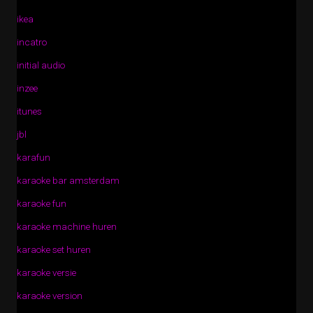
ikea
incatro
initial audio
inzee
itunes
jbl
karafun
karaoke bar amsterdam
karaoke fun
karaoke machine huren
karaoke set huren
karaoke versie
karaoke version