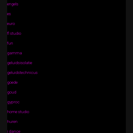
engels
es
euro
fl studio
fun
gamma
geluidsisolatie
geluidstechnicus
goede
goud
gyproc
home studio
huren
i dance