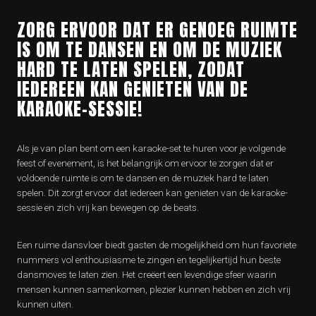
ZORG ERVOOR DAT ER GENOEG RUIMTE
IS OM TE DANSEN EN OM DE MUZIEK
HARD TE LATEN SPELEN, ZODAT
IEDEREEN KAN GENIETEN VAN DE
KARAOKE-SESSIE!
Als je van plan bent om een karaoke-set te huren voor je volgende
feest of evenement, is het belangrijk om ervoor te zorgen dat er
voldoende ruimte is om te dansen en de muziek hard te laten
spelen. Dit zorgt ervoor dat iedereen kan genieten van de karaoke-
sessie en zich vrij kan bewegen op de beats.
Een ruime dansvloer biedt gasten de mogelijkheid om hun favoriete
nummers vol enthousiasme te zingen en tegelijkertijd hun beste
dansmoves te laten zien. Het creëert een levendige sfeer waarin
mensen kunnen samenkomen, plezier kunnen hebben en zich vrij
kunnen uiten.