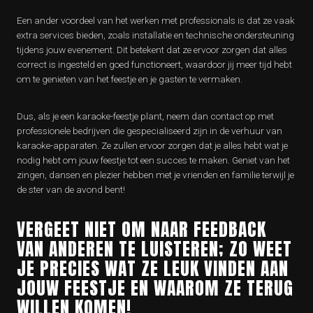
Een ander voordeel van het werken met professionals is dat ze vaak
extra services bieden, zoals installatie en technische ondersteuning
tijdens jouw evenement. Dit betekent dat ze ervoor zorgen dat alles
correct is ingesteld en goed functioneert, waardoor jij meer tijd hebt
om te genieten van het feestje en je gasten te vermaken.
Dus, als je een karaoke-feestje plant, neem dan contact op met
professionele bedrijven die gespecialiseerd zijn in de verhuur van
karaoke-apparaten. Ze zullen ervoor zorgen dat je alles hebt wat je
nodig hebt om jouw feestje tot een succes te maken. Geniet van het
zingen, dansen en plezier hebben met je vrienden en familie terwijl je
de ster van de avond bent!
VERGEET NIET OM NAAR FEEDBACK
VAN ANDEREN TE LUISTEREN; ZO WEET
JE PRECIES WAT ZE LEUK VINDEN AAN
JOUW FEESTJE EN WAAROM ZE TERUG
WILLEN KOMEN!