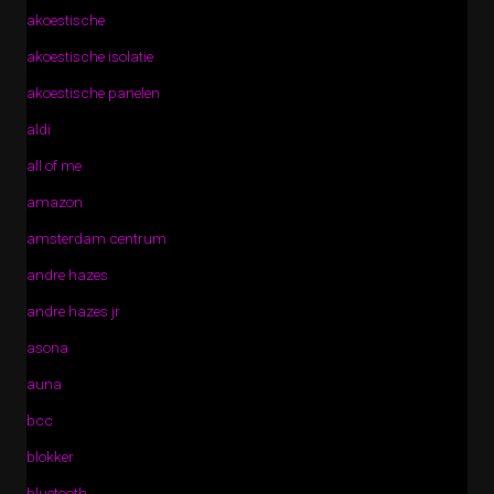
akoestische
akoestische isolatie
akoestische panelen
aldi
all of me
amazon
amsterdam centrum
andre hazes
andre hazes jr
asona
auna
bcc
blokker
bluetooth