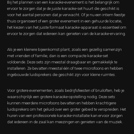
Bij het plannen van een karaoke-evenement is het belangrijk om
ervoor te zorgen dat je de juiste karaoke-set huurt die geschikt is
voor het aantal personen dat je verwacht. Of je nu een intiem feestje
thuis organiseert of een groter evenement in een gehuurde locatie,
het kiezen van het juiste formaat karaoke-apparaat is essentieel om
ervoor te zorgen dat iedereen kan genieten van de karaoke-ervaring.
Als je een kleinere bijeenkomst plant, zoals een gezellig samenzijn
met vrienden of familie, dan is een compacte karaoke-set
voldoende. Deze sets zijn meestal draagbaar en gemakkelijk te
installeren. Ze bevatten meestal één of twee microfoons en hebben
ingebouwde luidsprekers die geschikt zijn voor kleine ruimtes.
Voor grotere evenementen, zoals bedrijfsfeesten of bruiloften, heb je
waarschijnlijk een grotere karaoke-opstelling nodig. Deze sets
kunnen meerdere microfoons bevatten en hebben krachtigere
luidsprekers om het geluid over een groter gebied te verspreiden. Het
huren van een professionele karaoke-installatie kan ervoor zorgen
dat iedereen in de zaal kan meezingen en genieten van de muziek.