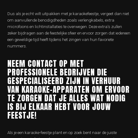
Dus als je echt wilt uitpakken met je karaokefeestje, vergeet dan niet
om aanvullende benodigdheden zoals verlengkabels, extra
microfoons en lichtinstallaties te overwegen. Deze extra’s zullen
zeker bijdragen aan de feestelijke sfeer en ervoor zorgen dat iedereen
een geweldige tijd heeft tijdens het zingen van hun favoriete
nummers.
NEEM CONTACT OP MET
PROFESSIONELE BEDRIJVEN DIE
GESPECIALISEERD ZIJN IN VERHUUR
VAN KARAOKE-APPARATEN OM ERVOOR
TE ZORGEN DAT JE ALLES WAT NODIG
IS BIJ ELKAAR HEBT VOOR JOUW
FEESTJE!
Als je een karaoke-feestje plant en op zoek bent naar de juiste