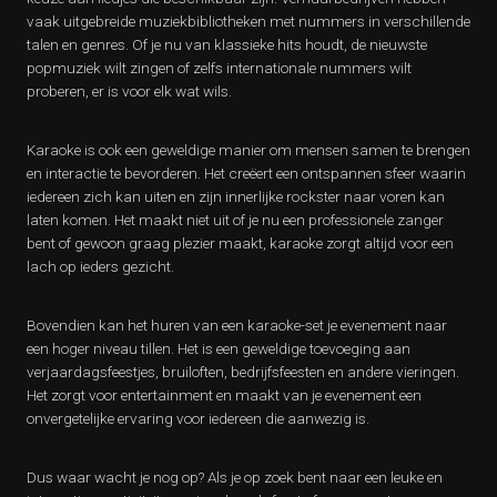
vaak uitgebreide muziekbibliotheken met nummers in verschillende
talen en genres. Of je nu van klassieke hits houdt, de nieuwste
popmuziek wilt zingen of zelfs internationale nummers wilt
proberen, er is voor elk wat wils.
Karaoke is ook een geweldige manier om mensen samen te brengen
en interactie te bevorderen. Het creëert een ontspannen sfeer waarin
iedereen zich kan uiten en zijn innerlijke rockster naar voren kan
laten komen. Het maakt niet uit of je nu een professionele zanger
bent of gewoon graag plezier maakt, karaoke zorgt altijd voor een
lach op ieders gezicht.
Bovendien kan het huren van een karaoke-set je evenement naar
een hoger niveau tillen. Het is een geweldige toevoeging aan
verjaardagsfeestjes, bruiloften, bedrijfsfeesten en andere vieringen.
Het zorgt voor entertainment en maakt van je evenement een
onvergetelijke ervaring voor iedereen die aanwezig is.
Dus waar wacht je nog op? Als je op zoek bent naar een leuke en