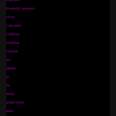
bluetooth speakers
chico
ciao bella
coldplay
coolblue
cubase
da
deezer
di
do
dolby
dreamland
eiken