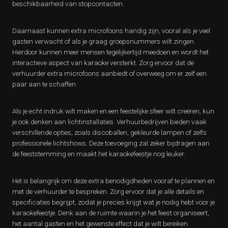
beschikbaarheid van stopcontacten.
Daarnaast kunnen extra microfoons handig zijn, vooral als je veel
gasten verwacht of als je graag groepsnummers wilt zingen.
Hierdoor kunnen meer mensen tegelijkertijd meedoen en wordt het
interactieve aspect van karaoke versterkt. Zorg ervoor dat de
verhuurder extra microfoons aanbiedt of overweeg om er zelf een
paar aan te schaffen.
Als je echt indruk wilt maken en een feestelijke sfeer wilt creëren, kun
je ook denken aan lichtinstallaties. Verhuurbedrijven bieden vaak
verschillende opties, zoals discoballen, gekleurde lampen of zelfs
professionele lichtshows. Deze toevoeging zal zeker bijdragen aan
de feeststemming en maakt het karaokefeestje nog leuker.
Het is belangrijk om deze extra benodigdheden vooraf te plannen en
met de verhuurder te bespreken. Zorg ervoor dat je alle details en
specificaties begrijpt, zodat je precies krijgt wat je nodig hebt voor je
karaokefeestje. Denk aan de ruimte waarin je het feest organiseert,
het aantal gasten en het gewenste effect dat je wilt bereiken.