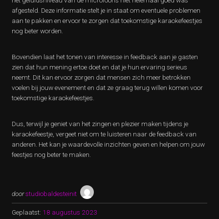
het geluidsniveau van de microfoons niet helemaal goed was
afgesteld. Deze informatie stelt je in staat om eventuele problemen
aan te pakken en ervoor te zorgen dat toekomstige karaokefeestjes
nog beter worden.
Bovendien laat het tonen van interesse in feedback aan je gasten
zien dat hun mening ertoe doet en dat je hun ervaring serieus
neemt. Dit kan ervoor zorgen dat mensen zich meer betrokken
voelen bij jouw evenement en dat ze graag terug willen komen voor
toekomstige karaokefeestjes.
Dus, terwijl je geniet van het zingen en plezier maken tijdens je
karaokefeestje, vergeet niet om te luisteren naar de feedback van
anderen. Het kan je waardevolle inzichten geven en helpen om jouw
feestjes nog beter te maken.
door
studiobaldesteinit
Geplaatst:
18 augustus 2023