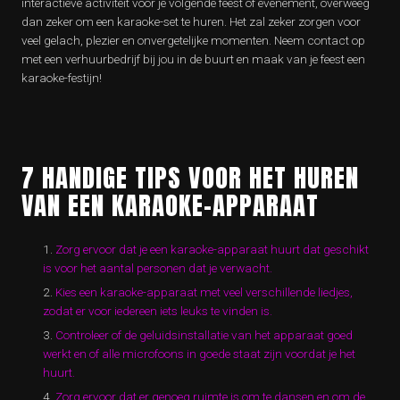
interactieve activiteit voor je volgende feest of evenement, overweeg
dan zeker om een karaoke-set te huren. Het zal zeker zorgen voor
veel gelach, plezier en onvergetelijke momenten. Neem contact op
met een verhuurbedrijf bij jou in de buurt en maak van je feest een
karaoke-festijn!
7 HANDIGE TIPS VOOR HET HUREN
VAN EEN KARAOKE-APPARAAT
Zorg ervoor dat je een karaoke-apparaat huurt dat geschikt
is voor het aantal personen dat je verwacht.
Kies een karaoke-apparaat met veel verschillende liedjes,
zodat er voor iedereen iets leuks te vinden is.
Controleer of de geluidsinstallatie van het apparaat goed
werkt en of alle microfoons in goede staat zijn voordat je het
huurt.
Zorg ervoor dat er genoeg ruimte is om te dansen en om de