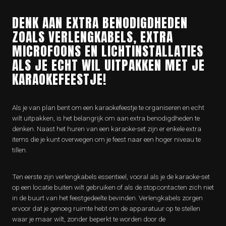
DENK AAN EXTRA BENODIGDHEDEN
ZOALS VERLENGKABELS, EXTRA
MICROFOONS EN LICHTINSTALLATIES
ALS JE ECHT WIL UITPAKKEN MET JE
KARAOKEFEESTJE!
Als je van plan bent om een karaokefeestje te organiseren en echt
wilt uitpakken, is het belangrijk om aan extra benodigdheden te
denken. Naast het huren van een karaoke-set zijn er enkele extra
items die je kunt overwegen om je feest naar een hoger niveau te
tillen.
Ten eerste zijn verlengkabels essentieel, vooral als je de karaoke-set
op een locatie buiten wilt gebruiken of als de stopcontacten zich niet
in de buurt van het feestgedeelte bevinden. Verlengkabels zorgen
ervoor dat je genoeg ruimte hebt om de apparatuur op te stellen
waar je maar wilt, zonder beperkt te worden door de