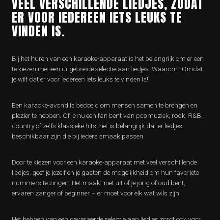
VEEL VERSCHILLENDE LIEDJES, ZODAT
ER VOOR IEDEREEN IETS LEUKS TE
VINDEN IS.
Bij het huren van een karaoke-apparaat is het belangrijk om er een
te kiezen met een uitgebreide selectie aan liedjes. Waarom? Omdat
je wilt dat er voor iedereen iets leuks te vinden is!
Een karaoke-avond is bedoeld om mensen samen te brengen en
plezier te hebben. Of je nu een fan bent van popmuziek, rock, R&B,
country of zelfs klassieke hits, het is belangrijk dat er liedjes
beschikbaar zijn die bij ieders smaak passen.
Door te kiezen voor een karaoke-apparaat met veel verschillende
liedjes, geef je jezelf en je gasten de mogelijkheid om hun favoriete
nummers te zingen. Het maakt niet uit of je jong of oud bent,
ervaren zanger of beginner – er moet voor elk wat wils zijn.
Het hebben van een gevarieerde selectie aan liedjes zorgt ook voor