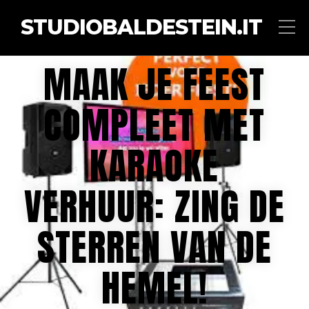
STUDIOBALDESTEIN.IT
MAAK JE FEEST
COMPLEET MET
KARAOKE
VERHUUR: ZING DE
STERREN VAN DE
HEMEL!