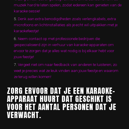
muziek hard te laten spelen, zodat iedereen kan genieten van de
karaoke-sessie!
Denk aan extra benodigdheden zoals verlengkabels, extra
microfoons en lichtinstallaties als je echt wil uitpakken met je
karaokefeestje!
Neem contact op met professionele bedrijven die
gespecialiseerd zijn in verhuur van karaoke-apparaten om
ervoor te zorgen dat je alles wat nodig is bij elkaar hebt voor
jouw feestje!
Vergeet niet om naar feedback van anderen te luisteren; zo
weet je precies wat ze leuk vinden aan jouw feestje en waarom
ze terug willen komen!
ZORG ERVOOR DAT JE EEN KARAOKE-
APPARAAT HUURT DAT GESCHIKT IS
VOOR HET AANTAL PERSONEN DAT JE
VERWACHT.