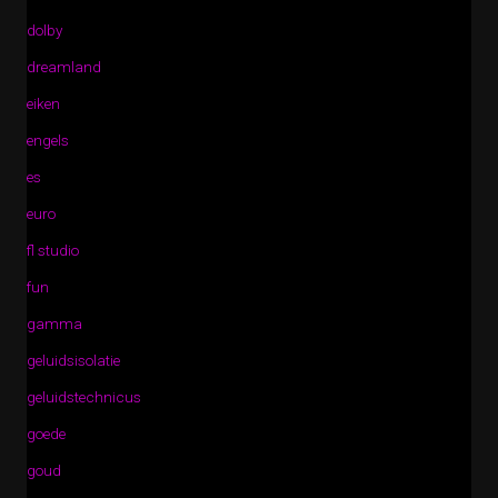
dolby
dreamland
eiken
engels
es
euro
fl studio
fun
gamma
geluidsisolatie
geluidstechnicus
goede
goud