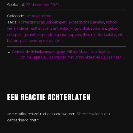
Geplaatst:
25 december 2024
Categorie:
Uncategorized
Tags:
achtergrondgeluid dempen
,
akoestische panelen
,
echo's
verminderen
,
esthetisch aantrekkelijk
,
geluid absorberen
,
geluid
dempen
,
geluiddempende eigenschappen
,
thermische isolatie
,
vilt
behang
,
vilt behang akoestiek
←
Verbeter de Geluidsomgeving met Vilt als Akoestische Isolatie
Optimaliseer Geluidskwaliteit met Vilton Akoestiek Oplossingen
→
EEN REACTIE ACHTERLATEN
Je e-mailadres zal niet getoond worden.
Vereiste velden zijn
gemarkeerd met
*