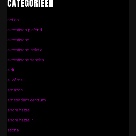
CATEGORIEËN
action
akoestisch plafond
akoestische
akoestische isolatie
akoestische panelen
aldi
all of me
amazon
amsterdam centrum
andre hazes
andre hazes jr
asona