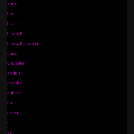
auna
bcc
blokker
bluetooth
bluetooth speakers
chico
ciao bella
coldplay
coolblue
cubase
da
deezer
di
do