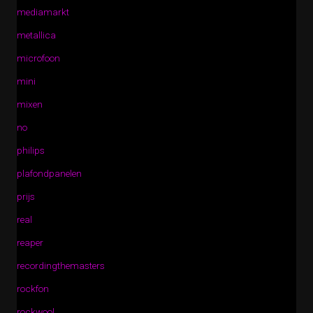
mediamarkt
metallica
microfoon
mini
mixen
no
philips
plafondpanelen
prijs
real
reaper
recordingthemasters
rockfon
rockwool