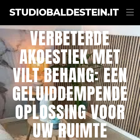
STUDIOBALDESTEIN.IT
VERBETERDE
AKOESTIEK MET
VILT BEHANG: EEN
GELUIDDEMPENDE
OPLOSSING VOOR
UW RUIMTE