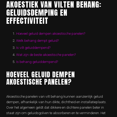
AKOESTIEK VAN VILTEN BEHANG:
GELUIDSDEMPING EN
EFFECTIVITEIT
Hoeveel geluid dempen akoestische panelen?
Welk behang dempt geluid?
Is vilt geluiddempend?
Wat zijn de beste akoestische panelen?
Is behang geluiddempend?
HOEVEEL GELUID DEMPEN
AKOESTISCHE PANELEN?
Akoestische panelen van vilt behang kunnen aanzienlijk geluid
dempen, afhankelijk van hun dikte, dichtheid en installatieplaats.
Over het algemeen geldt dat dikkere en dichtere panelen beter in
staat zijn om geluidsgolven te absorberen en te verminderen. Het