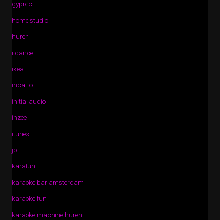
gyproc
home studio
huren
i dance
ikea
incatro
initial audio
inzee
itunes
jbl
karafun
karaoke bar amsterdam
karaoke fun
karaoke machine huren