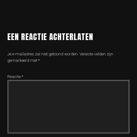
EEN REACTIE ACHTERLATEN
Je e-mailadres zal niet getoond worden.
Vereiste velden zijn
gemarkeerd met
*
Reactie
*