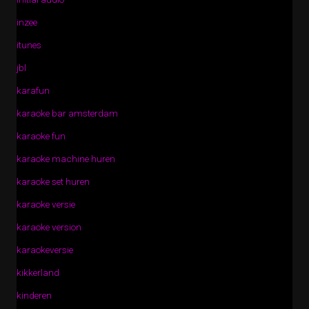
inzee
itunes
jbl
karafun
karaoke bar amsterdam
karaoke fun
karaoke machine huren
karaoke set huren
karaoke versie
karaoke version
karaokeversie
kikkerland
kinderen