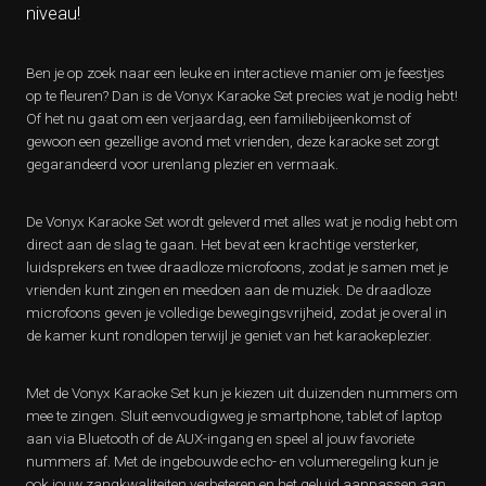
niveau!
Ben je op zoek naar een leuke en interactieve manier om je feestjes
op te fleuren? Dan is de Vonyx Karaoke Set precies wat je nodig hebt!
Of het nu gaat om een verjaardag, een familiebijeenkomst of
gewoon een gezellige avond met vrienden, deze karaoke set zorgt
gegarandeerd voor urenlang plezier en vermaak.
De Vonyx Karaoke Set wordt geleverd met alles wat je nodig hebt om
direct aan de slag te gaan. Het bevat een krachtige versterker,
luidsprekers en twee draadloze microfoons, zodat je samen met je
vrienden kunt zingen en meedoen aan de muziek. De draadloze
microfoons geven je volledige bewegingsvrijheid, zodat je overal in
de kamer kunt rondlopen terwijl je geniet van het karaokeplezier.
Met de Vonyx Karaoke Set kun je kiezen uit duizenden nummers om
mee te zingen. Sluit eenvoudigweg je smartphone, tablet of laptop
aan via Bluetooth of de AUX-ingang en speel al jouw favoriete
nummers af. Met de ingebouwde echo- en volumeregeling kun je
ook jouw zangkwaliteiten verbeteren en het geluid aanpassen aan