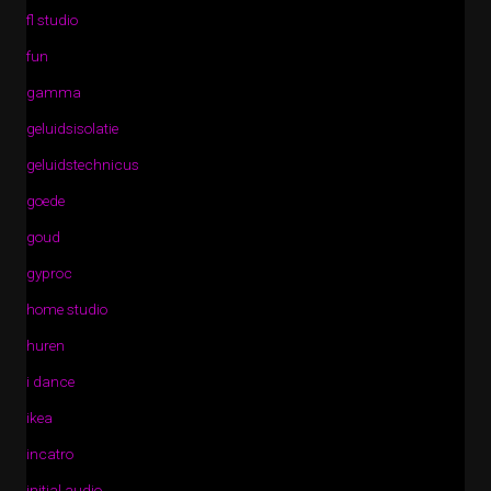
fl studio
fun
gamma
geluidsisolatie
geluidstechnicus
goede
goud
gyproc
home studio
huren
i dance
ikea
incatro
initial audio