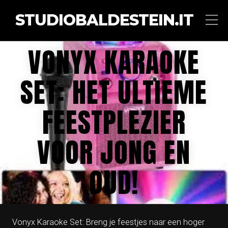
STUDIOBALDESTEIN.IT
VONYX KARAOKE
SET: HET ULTIEME
FEESTPLEZIER
VOOR JONG EN
OUD!
Vonyx Karaoke Set: Breng je feestjes naar een hoger