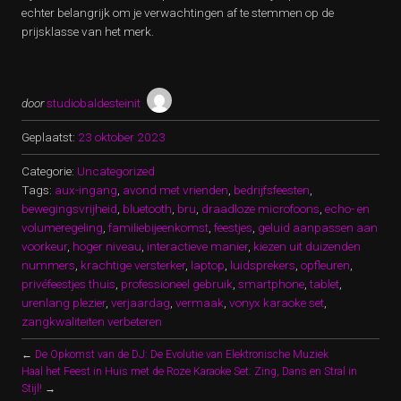
echter belangrijk om je verwachtingen af te stemmen op de
prijsklasse van het merk.
door
studiobaldesteinit
Geplaatst:
23 oktober 2023
Categorie:
Uncategorized
Tags:
aux-ingang
,
avond met vrienden
,
bedrijfsfeesten
,
bewegingsvrijheid
,
bluetooth
,
bru
,
draadloze microfoons
,
echo- en
volumeregeling
,
familiebijeenkomst
,
feestjes
,
geluid aanpassen aan
voorkeur
,
hoger niveau
,
interactieve manier
,
kiezen uit duizenden
nummers
,
krachtige versterker
,
laptop
,
luidsprekers
,
opfleuren
,
privéfeestjes thuis
,
professioneel gebruik
,
smartphone
,
tablet
,
urenlang plezier
,
verjaardag
,
vermaak
,
vonyx karaoke set
,
zangkwaliteiten verbeteren
←
De Opkomst van de DJ: De Evolutie van Elektronische Muziek
Haal het Feest in Huis met de Roze Karaoke Set: Zing, Dans en Stral in
Stijl!
→