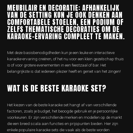
MEUBILAIR EN DECORATIE: AFHANKELIJK
VAN DE SETTING KUN JE OOK DENKEN AAN
COMFORTABELE STOELEN, EEN PODIUM OF
ZELFS THEMATISCHE DECORATIES OM DE
KARAOKE-ERVARING COMPLEET TE MAKEN.
Met deze basisbenodigdheden kun je een leuke en interactieve
karaoke-ervaring creëren, of het nu voor een klein gezelschap thuis
is of voor grotere evenementen in een feestzaal of bar. Het
belangrijkste is dat iedereen plezier heeft en geniet van het zingen!
WAT IS DE BESTE KARAOKE SET?
Het kiezen van de beste karaoke set hangt af van verschillende
factoren, zoals je budget, het beoogde gebruik en je persoonlijke
voorkeuren. Er zijn verschillende merken en modellen op de markt
die een breed scala aan functies en prijspunten bieden. Hier zijn
enkele populaire karaoke sets die vaak als de beste worden