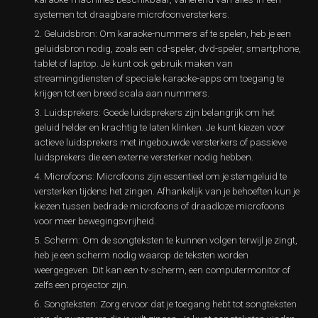
systemen tot draagbare microfoonversterkers.
Geluidsbron: Om karaoke-nummers af te spelen, heb je een
geluidsbron nodig, zoals een cd-speler, dvd-speler, smartphone,
tablet of laptop. Je kunt ook gebruik maken van
streamingdiensten of speciale karaoke-apps om toegang te
krijgen tot een breed scala aan nummers.
Luidsprekers: Goede luidsprekers zijn belangrijk om het
geluid helder en krachtig te laten klinken. Je kunt kiezen voor
actieve luidsprekers met ingebouwde versterkers of passieve
luidsprekers die een externe versterker nodig hebben.
Microfoons: Microfoons zijn essentieel om je stemgeluid te
versterken tijdens het zingen. Afhankelijk van je behoeften kun je
kiezen tussen bedrade microfoons of draadloze microfoons
voor meer bewegingsvrijheid.
Scherm: Om de songteksten te kunnen volgen terwijl je zingt,
heb je een scherm nodig waarop de teksten worden
weergegeven. Dit kan een tv-scherm, een computermonitor of
zelfs een projector zijn.
Songteksten: Zorg ervoor dat je toegang hebt tot songteksten