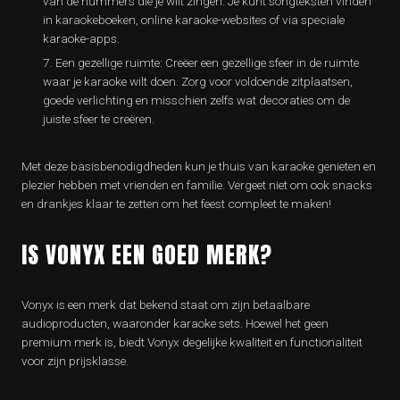
van de nummers die je wilt zingen. Je kunt songteksten vinden
in karaokeboeken, online karaoke-websites of via speciale
karaoke-apps.
Een gezellige ruimte: Creëer een gezellige sfeer in de ruimte
waar je karaoke wilt doen. Zorg voor voldoende zitplaatsen,
goede verlichting en misschien zelfs wat decoraties om de
juiste sfeer te creëren.
Met deze basisbenodigdheden kun je thuis van karaoke genieten en
plezier hebben met vrienden en familie. Vergeet niet om ook snacks
en drankjes klaar te zetten om het feest compleet te maken!
IS VONYX EEN GOED MERK?
Vonyx is een merk dat bekend staat om zijn betaalbare
audioproducten, waaronder karaoke sets. Hoewel het geen
premium merk is, biedt Vonyx degelijke kwaliteit en functionaliteit
voor zijn prijsklasse.