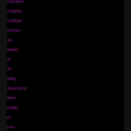
ciao bella
coldplay
coolblue
cubase
da
deezer
di
do
dolby
dreamland
eiken
engels
es
euro