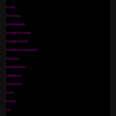
maat
mad boy
marktplaats
master karaoke
master sound
mastering mansion
maxiaxi
mediamarkt
metallica
microfoon
mini
mixen
no