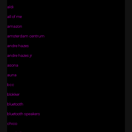
aldi
all of me
amazon
amsterdam centrum
andre hazes
andre hazes jr
asona
auna
bcc
blokker
bluetooth
bluetooth speakers
chico