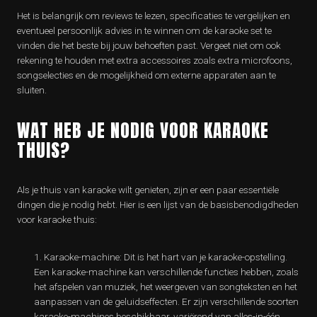
Het is belangrijk om reviews te lezen, specificaties te vergelijken en
eventueel persoonlijk advies in te winnen om de karaoke set te
vinden die het beste bij jouw behoeften past. Vergeet niet om ook
rekening te houden met extra accessoires zoals extra microfoons,
songselecties en de mogelijkheid om externe apparaten aan te
sluiten.
WAT HEB JE NODIG VOOR KARAOKE
THUIS?
Als je thuis van karaoke wilt genieten, zijn er een paar essentiële
dingen die je nodig hebt. Hier is een lijst van de basisbenodigdheden
voor karaoke thuis:
Karaoke-machine: Dit is het hart van je karaoke-opstelling.
Een karaoke-machine kan verschillende functies hebben, zoals
het afspelen van muziek, het weergeven van songteksten en het
aanpassen van de geluidseffecten. Er zijn verschillende soorten
karaoke-machines beschikbaar, variërend van alles-in-één