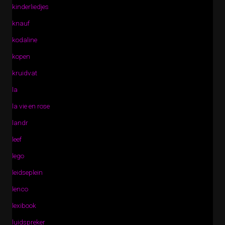
kinderliedjes
knauf
kodaline
kopen
kruidvat
la
la vie en rose
landr
leef
lego
leidseplein
lenco
lexibook
luidspreker