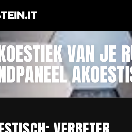
EIN.IT
KOESTIEK VAN JE 
NDPANEEL AKOESTI
STISCH: VERBETER