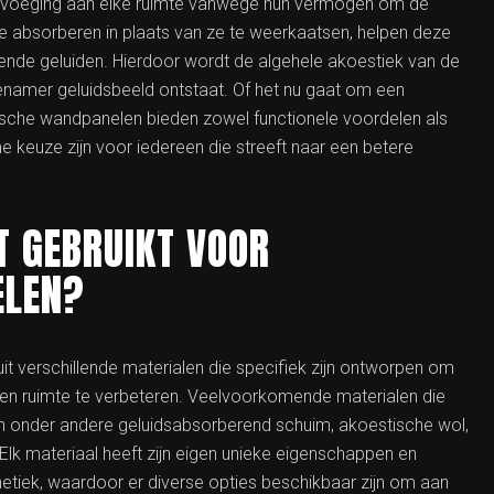
oevoeging aan elke ruimte vanwege hun vermogen om de
 te absorberen in plaats van ze te weerkaatsen, helpen deze
rende geluiden. Hierdoor wordt de algehele akoestiek van de
enamer geluidsbeeld ontstaat. Of het nu gaat om een
stische wandpanelen bieden zowel functionele voordelen als
 keuze zijn voor iedereen die streeft naar een betere
 GEBRUIKT VOOR
ELEN?
t verschillende materialen die specifiek zijn ontworpen om
een ruimte te verbeteren. Veelvoorkomende materialen die
n onder andere geluidsabsorberend schuim, akoestische wol,
lk materiaal heeft zijn eigen unieke eigenschappen en
etiek, waardoor er diverse opties beschikbaar zijn om aan