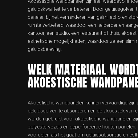
Akoestische wandpanelen zijn een waardevolle t
geluidskwaliteit te verbeteren. Door geluidsgolven
panelen bij het verminderen van galm, echo en sto
ruimte verbeterd, waardoor een helderder en aang
kantoor, een studio, een restaurant of thuis, akoe
esthetische mogelijkheden, waardoor ze een slimme
geluidsbeleving.
WELK MATERIAAL WORDT
AKOESTISCHE WANDPAN
Akoestische wandpanelen kunnen vervaardigd zijn ui
geluidsgolven te absorberen en de akoestiek van 
worden gebruikt voor akoestische wandpanelen zij
polyestervezels en geperforeerde houten panelen. E
voordelen als het gaat om geluidsabsorptie en esth