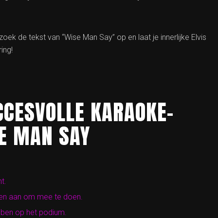
oek de tekst van “Wise Man Say” op en laat je innerlijke Elvis
ing!
CCESVOLLE KARAOKE-
E MAN SAY
t.
en aan om mee te doen.
ebben op het podium.