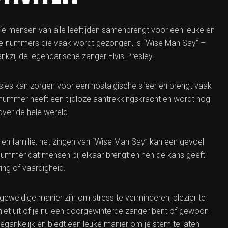
ie mensen van alle leeftijden samenbrengt voor een leuke en
oke-nummers die vaak wordt gezongen, is “Wise Man Say” –
zij de legendarische zanger Elvis Presley.
sies kan zorgen voor een nostalgische sfeer en brengt vaak
 nummer heeft een tijdloze aantrekkingskracht en wordt nog
ver de hele wereld.
n en familie, het zingen van “Wise Man Say” kan een gevoel
 nummer dat mensen bij elkaar brengt en hen de kans geeft
ing of vaardigheid.
weldige manier zijn om stress te verminderen, plezier te
et uit of je nu een doorgewinterde zanger bent of gewoon
oegankelijk en biedt een leuke manier om je stem te laten