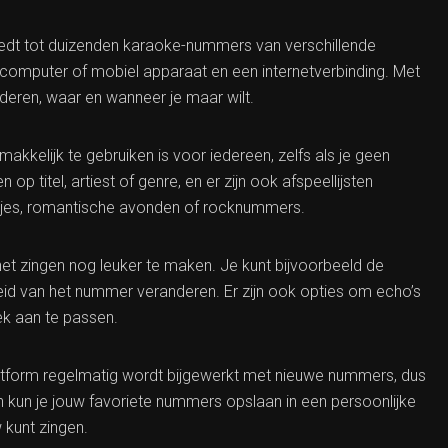
iedt tot duizenden karaoke-nummers van verschillende
n computer of mobiel apparaat en een internetverbinding. Met
deren, waar en wanneer je maar wilt.
akkelijk te gebruiken is voor iedereen, zelfs als je geen
 titel, artiest of genre, en er zijn ook afspeellijsten
stjes, romantische avonden of rocknummers.
et zingen nog leuker te maken. Je kunt bijvoorbeeld de
d van het nummer veranderen. Er zijn ook opties om echo’s
k aan te passen.
latform regelmatig wordt bijgewerkt met nieuwe nummers, dus
ien kun je jouw favoriete nummers opslaan in een persoonlijke
w kunt zingen.