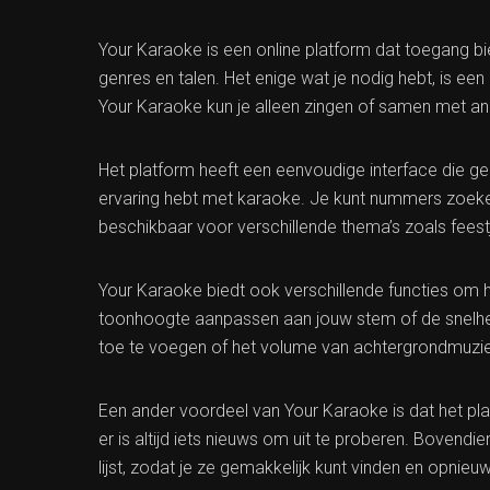
Your Karaoke is een online platform dat toegang b
genres en talen. Het enige wat je nodig hebt, is ee
Your Karaoke kun je alleen zingen of samen met an
Het platform heeft een eenvoudige interface die gem
ervaring hebt met karaoke. Je kunt nummers zoeken op
beschikbaar voor verschillende thema’s zoals fee
Your Karaoke biedt ook verschillende functies om h
toonhoogte aanpassen aan jouw stem of de snelhei
toe te voegen of het volume van achtergrondmuzie
Een ander voordeel van Your Karaoke is dat het p
er is altijd iets nieuws om uit te proberen. Bovend
lijst, zodat je ze gemakkelijk kunt vinden en opnieu