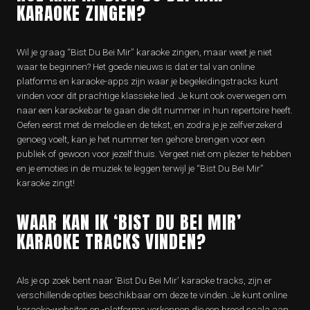
KARAOKE ZINGEN?
Wil je graag “Bist Du Bei Mir” karaoke zingen, maar weet je niet
waar te beginnen? Het goede nieuws is dat er tal van online
platforms en karaoke-apps zijn waar je begeleidingstracks kunt
vinden voor dit prachtige klassieke lied. Je kunt ook overwegen om
naar een karaokebar te gaan die dit nummer in hun repertoire heeft.
Oefen eerst met de melodie en de tekst, en zodra je je zelfverzekerd
genoeg voelt, kan je het nummer ten gehore brengen voor een
publiek of gewoon voor jezelf thuis. Vergeet niet om plezier te hebben
en je emoties in de muziek te leggen terwijl je “Bist Du Bei Mir”
karaoke zingt!
WAAR KAN IK ‘BIST DU BEI MIR’
KARAOKE TRACKS VINDEN?
Als je op zoek bent naar ‘Bist Du Bei Mir’ karaoke tracks, zijn er
verschillende opties beschikbaar om deze te vinden. Je kunt online
karaoke-websites en -platforms verkennen die een breed scala aan