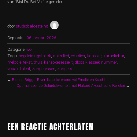
van ‘Bist Du Bei Mir’ te genieten.
door
studiobaldesteinit
Geplaatst:
06 januari 2026
Categorie:
wo
Tags:
begeleidingstrack
,
duits lied
,
emoties
,
karaoke
,
karaokebar
,
melodie
,
tekst
,
thuis-karaokesessie
,
tijdloos klassiek nummer
,
vocale talent
,
zangeressen
,
zangers
←
Bishop Briggs’ River: Karaoke Avond vol Emotie en Kracht
Optimaliseer de Geluidskwaliteit met Plafond Akoestische Panelen
→
EEN REACTIE ACHTERLATEN