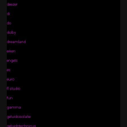
deezer
di
do
dolby
dreamland
eiken
engels
es
euro
fl studio
fun
gamma
geluidsisolatie
geluidstechnicus