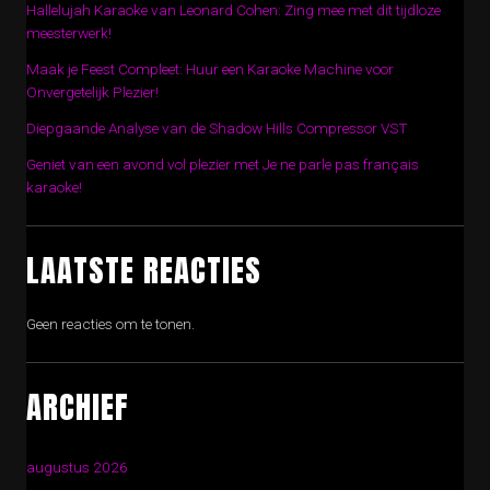
Hallelujah Karaoke van Leonard Cohen: Zing mee met dit tijdloze
meesterwerk!
Maak je Feest Compleet: Huur een Karaoke Machine voor
Onvergetelijk Plezier!
Diepgaande Analyse van de Shadow Hills Compressor VST
Geniet van een avond vol plezier met Je ne parle pas français
karaoke!
LAATSTE REACTIES
Geen reacties om te tonen.
ARCHIEF
augustus 2026