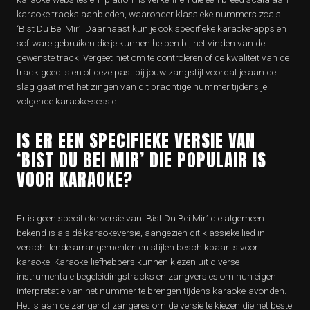
karaoke tracks aanbieden, waaronder klassieke nummers zoals
‘Bist Du Bei Mir’. Daarnaast kun je ook specifieke karaoke-apps en
software gebruiken die je kunnen helpen bij het vinden van de
gewenste track. Vergeet niet om te controleren of de kwaliteit van de
track goed is en of deze past bij jouw zangstijl voordat je aan de
slag gaat met het zingen van dit prachtige nummer tijdens je
volgende karaoke-sessie.
IS ER EEN SPECIFIEKE VERSIE VAN
‘BIST DU BEI MIR’ DIE POPULAIR IS
VOOR KARAOKE?
Er is geen specifieke versie van ‘Bist Du Bei Mir’ die algemeen
bekend is als dé karaokeversie, aangezien dit klassieke lied in
verschillende arrangementen en stijlen beschikbaar is voor
karaoke. Karaoke-liefhebbers kunnen kiezen uit diverse
instrumentale begeleidingstracks en zangversies om hun eigen
interpretatie van het nummer te brengen tijdens karaoke-avonden.
Het is aan de zanger of zangeres om de versie te kiezen die het beste