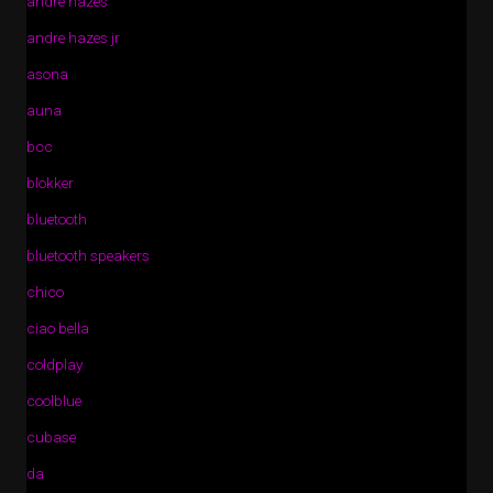
andre hazes
andre hazes jr
asona
auna
bcc
blokker
bluetooth
bluetooth speakers
chico
ciao bella
coldplay
coolblue
cubase
da