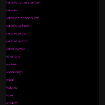
karaoke bar amsterdam
karaoke fun
karaoke machine huren
karaoke set huren
karaoke versie
karaoke version
karaokeversie
kikkerland
kinderen
kinderliedjes
knauf
kodaline
kopen
kruidvat