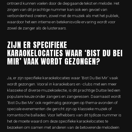
ontroerd kunnen voelen door de diepgaande tekst en melodie. Het
zingen van dit prachtige nummer kan ook een gevoel van
verbondenheid creëren, zowel met de muziek als met het publiek,
waardoor het een intieme en betekenisvolle ervaring wordt voor
zowel de zanger als de luisteraars.
ZIJN ER SPECIFIEKE
KARAOKELOCATIES WAAR ‘BIST DU BEI
MIR’ VAAK WORDT GEZONGEN?
Ja, er zijn specifieke karaokelocaties waar ‘Bist Du Bei Mir’ vaak
wordt gezongen. Vooral in karaokebars en -clubs met een meer
klassieke of diverse muziekselectie, is dit prachtige Duitse lied een
populaire keuze onder zangers en zangeressen. Daarnaast wordt
‘Bist Du Bei Mir’ ook regelmatig gezongen op thema-avonden of
speciale evenementen die gericht zijn op klassieke muziek of
romantische ballades. Voor liefhebbers van dit tijdloze nummer is
het de moeite waard om deze specifieke karaokelocaties te
bezoeken om samen met anderen van de betoverende melodieën