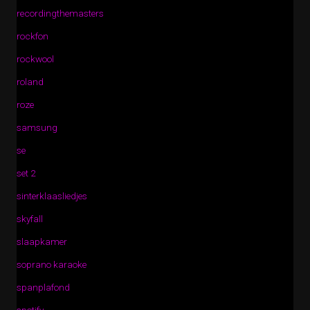
recordingthemasters
rockfon
rockwool
roland
roze
samsung
se
set 2
sinterklaasliedjes
skyfall
slaapkamer
soprano karaoke
spanplafond
spotify