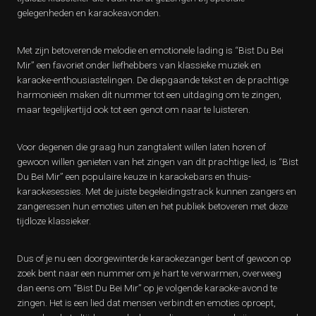
gelegenheden en karaokeavonden.
Met zijn betoverende melodie en emotionele lading is “Bist Du Bei
Mir” een favoriet onder liefhebbers van klassieke muziek en
karaoke-enthousiastelingen. De diepgaande tekst en de prachtige
harmonieën maken dit nummer tot een uitdaging om te zingen,
maar tegelijkertijd ook tot een genot om naar te luisteren.
Voor degenen die graag hun zangtalent willen laten horen of
gewoon willen genieten van het zingen van dit prachtige lied, is “Bist
Du Bei Mir” een populaire keuze in karaokebars en thuis-
karaokesessies. Met de juiste begeleidingstrack kunnen zangers en
zangeressen hun emoties uiten en het publiek betoveren met deze
tijdloze klassieker.
Dus of je nu een doorgewinterde karaokezanger bent of gewoon op
zoek bent naar een nummer om je hart te verwarmen, overweeg
dan eens om “Bist Du Bei Mir” op je volgende karaoke-avond te
zingen. Het is een lied dat mensen verbindt en emoties oproept,