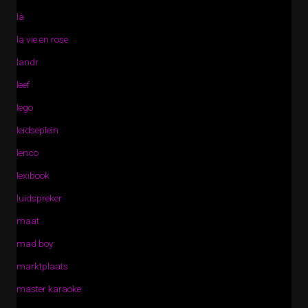
la
la vie en rose
landr
leef
lego
leidseplein
lenco
lexibook
luidspreker
maat
mad boy
marktplaats
master karaoke