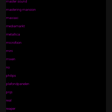
master sound
mastering mansion
maxiaxi
mediamarkt
metallica
microfoon
mini
mixen
no
philips
plafondpanelen
prijs
real
reaper