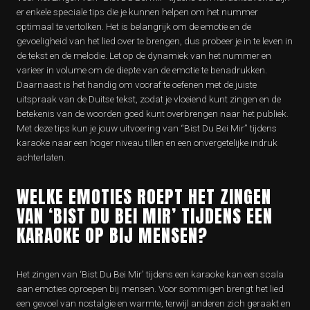
er enkele speciale tips die je kunnen helpen om het nummer
optimaal te vertolken. Het is belangrijk om de emotie en de
gevoeligheid van het lied over te brengen, dus probeer je in te leven in
de tekst en de melodie. Let op de dynamiek van het nummer en
varieer in volume om de diepte van de emotie te benadrukken.
Daarnaast is het handig om vooraf te oefenen met de juiste
uitspraak van de Duitse tekst, zodat je vloeiend kunt zingen en de
betekenis van de woorden goed kunt overbrengen naar het publiek.
Met deze tips kun je jouw uitvoering van “Bist Du Bei Mir” tijdens
karaoke naar een hoger niveau tillen en een onvergetelijke indruk
achterlaten.
WELKE EMOTIES ROEPT HET ZINGEN
VAN ‘BIST DU BEI MIR’ TIJDENS EEN
KARAOKE OP BIJ MENSEN?
Het zingen van ‘Bist Du Bei Mir’ tijdens een karaoke kan een scala
aan emoties oproepen bij mensen. Voor sommigen brengt het lied
een gevoel van nostalgie en warmte, terwijl anderen zich geraakt en