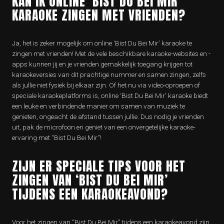
KAN IK ONLINE ‘BIST DU BEI MIR’
KARAOKE ZINGEN MET VRIENDEN?
Ja, het is zeker mogelijk om online ‘Bist Du Bei Mir’ karaoke te
zingen met vrienden! Met de vele beschikbare karaoke-websites en -
apps kunnen jij en je vrienden gemakkelijk toegang krijgen tot
karaokeversies van dit prachtige nummer en samen zingen, zelfs
als jullie niet fysiek bij elkaar zijn. Of het nu via video-oproepen of
speciale karaokeplatforms is, online ‘Bist Du Bei Mir’ karaoke biedt
een leuke en verbindende manier om samen van muziek te
genieten, ongeacht de afstand tussen jullie. Dus nodig je vrienden
uit, pak de microfoon en geniet van een onvergetelijke karaoke-
ervaring met “Bist Du Bei Mir”!
ZIJN ER SPECIALE TIPS VOOR HET
ZINGEN VAN ‘BIST DU BEI MIR’
TIJDENS EEN KARAOKEAVOND?
Voor het zingen van “Bist Du Bei Mir” tijdens een karaokeavond zijn