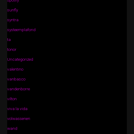
sunfly
syntra
systeemplafond
ta
tonor
Uncategorized
valentino
vanbasco
vandenborre
vilton
viva la vida
volwassenen
wand