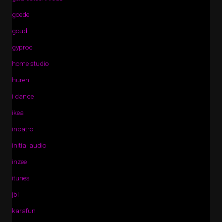
goede
goud
gyproc
home studio
huren
i dance
ikea
incatro
initial audio
inzee
itunes
jbl
karafun