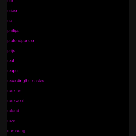
mini
mixen
no
philips
plafondpanelen
prijs
real
reaper
recordingthemasters
rockfon
rockwool
roland
roze
samsung