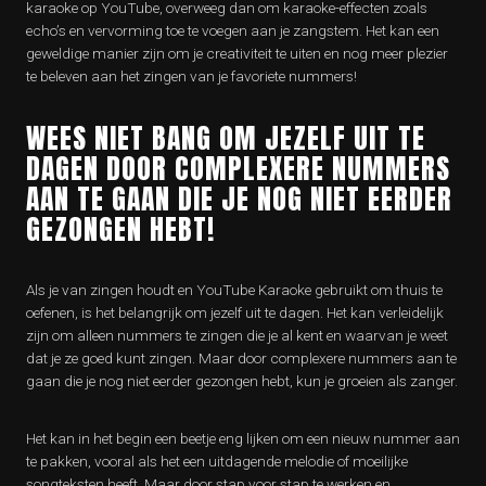
karaoke op YouTube, overweeg dan om karaoke-effecten zoals
echo’s en vervorming toe te voegen aan je zangstem. Het kan een
geweldige manier zijn om je creativiteit te uiten en nog meer plezier
te beleven aan het zingen van je favoriete nummers!
WEES NIET BANG OM JEZELF UIT TE
DAGEN DOOR COMPLEXERE NUMMERS
AAN TE GAAN DIE JE NOG NIET EERDER
GEZONGEN HEBT!
Als je van zingen houdt en YouTube Karaoke gebruikt om thuis te
oefenen, is het belangrijk om jezelf uit te dagen. Het kan verleidelijk
zijn om alleen nummers te zingen die je al kent en waarvan je weet
dat je ze goed kunt zingen. Maar door complexere nummers aan te
gaan die je nog niet eerder gezongen hebt, kun je groeien als zanger.
Het kan in het begin een beetje eng lijken om een nieuw nummer aan
te pakken, vooral als het een uitdagende melodie of moeilijke
songteksten heeft. Maar door stap voor stap te werken en