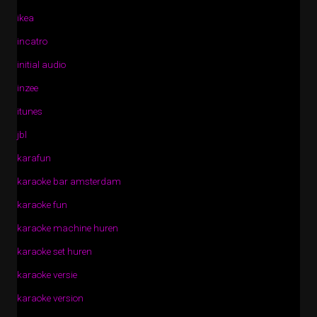
ikea
incatro
initial audio
inzee
itunes
jbl
karafun
karaoke bar amsterdam
karaoke fun
karaoke machine huren
karaoke set huren
karaoke versie
karaoke version