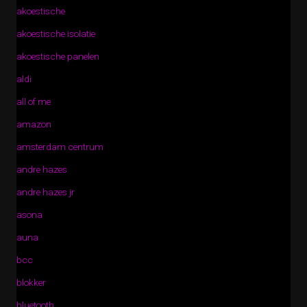
akoestische
akoestische isolatie
akoestische panelen
aldi
all of me
amazon
amsterdam centrum
andre hazes
andre hazes jr
asona
auna
bcc
blokker
bluetooth