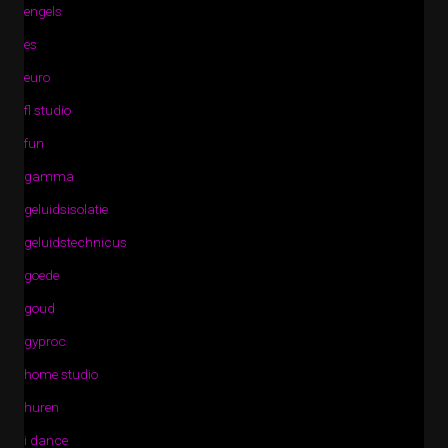
engels
es
euro
fl studio
fun
gamma
geluidsisolatie
geluidstechnicus
goede
goud
gyproc
home studio
huren
i dance