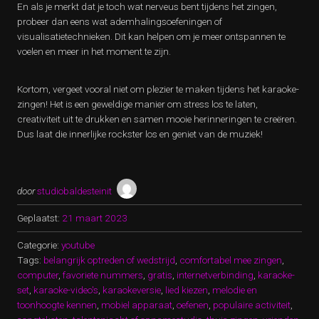
En als je merkt dat je toch wat nerveus bent tijdens het zingen,
probeer dan eens wat ademhalingsoefeningen of
visualisatietechnieken. Dit kan helpen om je meer ontspannen te
voelen en meer in het moment te zijn.
Kortom, vergeet vooral niet om plezier te maken tijdens het karaoke-
zingen! Het is een geweldige manier om stress los te laten,
creativiteit uit te drukken en samen mooie herinneringen te creëren.
Dus laat die innerlijke rockster los en geniet van de muziek!
door
studiobaldesteinit
Geplaatst:
21 maart 2023
Categorie:
youtube
Tags:
belangrijk optreden of wedstrijd
,
comfortabel mee zingen
,
computer
,
favoriete nummers
,
gratis
,
internetverbinding
,
karaoke-
set
,
karaoke-video's
,
karaokeversie
,
lied kiezen
,
melodie en
toonhoogte kennen
,
mobiel apparaat
,
oefenen
,
populaire activiteit
,