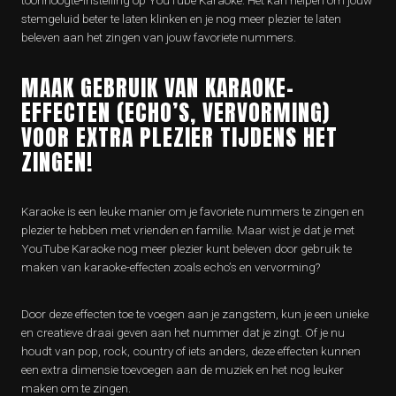
toonhoogte-instelling op YouTube Karaoke. Het kan helpen om jouw
stemgeluid beter te laten klinken en je nog meer plezier te laten
beleven aan het zingen van jouw favoriete nummers.
MAAK GEBRUIK VAN KARAOKE-
EFFECTEN (ECHO’S, VERVORMING)
VOOR EXTRA PLEZIER TIJDENS HET
ZINGEN!
Karaoke is een leuke manier om je favoriete nummers te zingen en
plezier te hebben met vrienden en familie. Maar wist je dat je met
YouTube Karaoke nog meer plezier kunt beleven door gebruik te
maken van karaoke-effecten zoals echo’s en vervorming?
Door deze effecten toe te voegen aan je zangstem, kun je een unieke
en creatieve draai geven aan het nummer dat je zingt. Of je nu
houdt van pop, rock, country of iets anders, deze effecten kunnen
een extra dimensie toevoegen aan de muziek en het nog leuker
maken om te zingen.