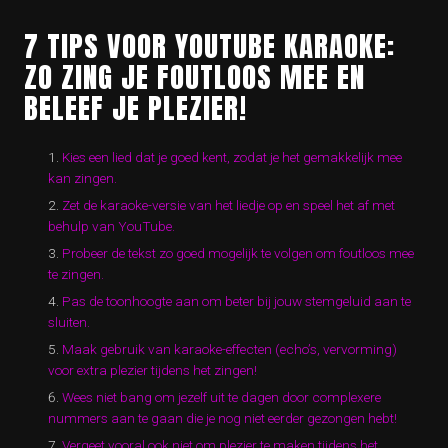
7 TIPS VOOR YOUTUBE KARAOKE:
ZO ZING JE FOUTLOOS MEE EN
BELEEF JE PLEZIER!
Kies een lied dat je goed kent, zodat je het gemakkelijk mee
kan zingen.
Zet de karaoke-versie van het liedje op en speel het af met
behulp van YouTube.
Probeer de tekst zo goed mogelijk te volgen om foutloos mee
te zingen.
Pas de toonhoogte aan om beter bij jouw stemgeluid aan te
sluiten.
Maak gebruik van karaoke-effecten (echo’s, vervorming)
voor extra plezier tijdens het zingen!
Wees niet bang om jezelf uit te dagen door complexere
nummers aan te gaan die je nog niet eerder gezongen hebt!
Vergeet vooral ook niet om plezier te maken tijdens het