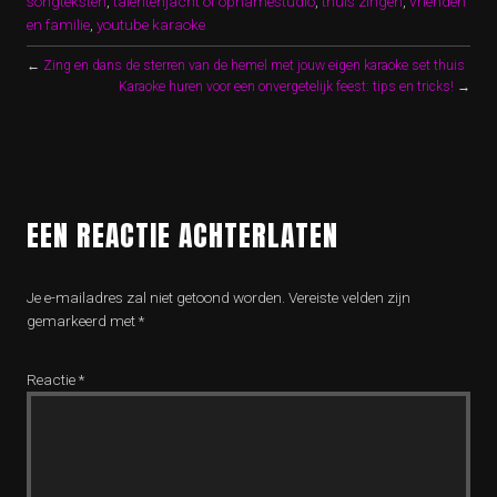
songteksten
,
talentenjacht of opnamestudio
,
thuis zingen
,
vrienden
en familie
,
youtube karaoke
←
Zing en dans de sterren van de hemel met jouw eigen karaoke set thuis
Karaoke huren voor een onvergetelijk feest: tips en tricks!
→
EEN REACTIE ACHTERLATEN
Je e-mailadres zal niet getoond worden.
Vereiste velden zijn
gemarkeerd met
*
Reactie
*