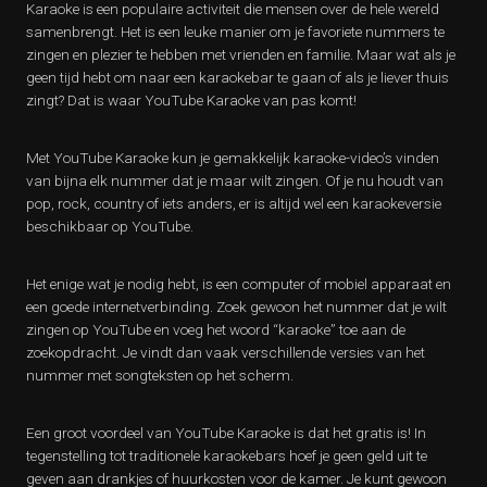
Karaoke is een populaire activiteit die mensen over de hele wereld
samenbrengt. Het is een leuke manier om je favoriete nummers te
zingen en plezier te hebben met vrienden en familie. Maar wat als je
geen tijd hebt om naar een karaokebar te gaan of als je liever thuis
zingt? Dat is waar YouTube Karaoke van pas komt!
Met YouTube Karaoke kun je gemakkelijk karaoke-video’s vinden
van bijna elk nummer dat je maar wilt zingen. Of je nu houdt van
pop, rock, country of iets anders, er is altijd wel een karaokeversie
beschikbaar op YouTube.
Het enige wat je nodig hebt, is een computer of mobiel apparaat en
een goede internetverbinding. Zoek gewoon het nummer dat je wilt
zingen op YouTube en voeg het woord “karaoke” toe aan de
zoekopdracht. Je vindt dan vaak verschillende versies van het
nummer met songteksten op het scherm.
Een groot voordeel van YouTube Karaoke is dat het gratis is! In
tegenstelling tot traditionele karaokebars hoef je geen geld uit te
geven aan drankjes of huurkosten voor de kamer. Je kunt gewoon