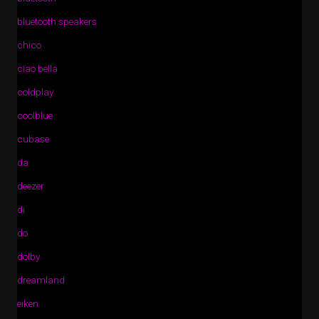
bluetooth speakers
chico
ciao bella
coldplay
coolblue
cubase
da
deezer
di
do
dolby
dreamland
eiken