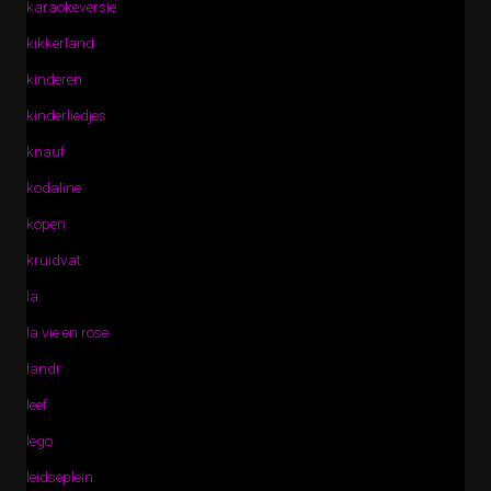
karaokeversie
kikkerland
kinderen
kinderliedjes
knauf
kodaline
kopen
kruidvat
la
la vie en rose
landr
leef
lego
leidseplein