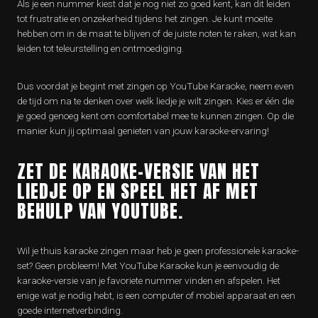
Als je een nummer kiest dat je nog niet zo goed kent, kan dit leiden
tot frustratie en onzekerheid tijdens het zingen. Je kunt moeite
hebben om in de maat te blijven of de juiste noten te raken, wat kan
leiden tot teleurstelling en ontmoediging.
Dus voordat je begint met zingen op YouTube Karaoke, neem even
de tijd om na te denken over welk liedje je wilt zingen. Kies er één die
je goed genoeg kent om comfortabel mee te kunnen zingen. Op die
manier kun jij optimaal genieten van jouw karaoke-ervaring!
ZET DE KARAOKE-VERSIE VAN HET
LIEDJE OP EN SPEEL HET AF MET
BEHULP VAN YOUTUBE.
Wil je thuis karaoke zingen maar heb je geen professionele karaoke-
set? Geen probleem! Met YouTube Karaoke kun je eenvoudig de
karaoke-versie van je favoriete nummer vinden en afspelen. Het
enige wat je nodig hebt, is een computer of mobiel apparaat en een
goede internetverbinding.