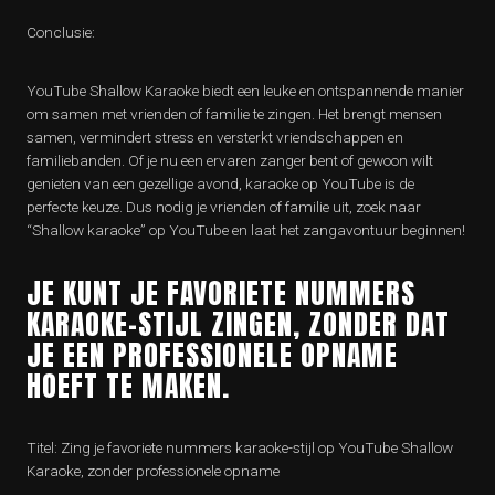
Conclusie:
YouTube Shallow Karaoke biedt een leuke en ontspannende manier
om samen met vrienden of familie te zingen. Het brengt mensen
samen, vermindert stress en versterkt vriendschappen en
familiebanden. Of je nu een ervaren zanger bent of gewoon wilt
genieten van een gezellige avond, karaoke op YouTube is de
perfecte keuze. Dus nodig je vrienden of familie uit, zoek naar
“Shallow karaoke” op YouTube en laat het zangavontuur beginnen!
JE KUNT JE FAVORIETE NUMMERS
KARAOKE-STIJL ZINGEN, ZONDER DAT
JE EEN PROFESSIONELE OPNAME
HOEFT TE MAKEN.
Titel: Zing je favoriete nummers karaoke-stijl op YouTube Shallow
Karaoke, zonder professionele opname