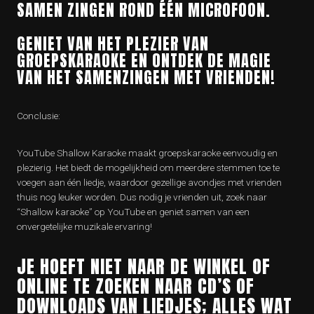
SAMEN ZINGEN ROND ÉÉN MICROFOON.
GENIET VAN HET PLEZIER VAN
GROEPSKARAOKE EN ONTDEK DE MAGIE
VAN HET SAMENZINGEN MET VRIENDEN!
Conclusie:
YouTube Shallow Karaoke maakt groepskaraoke eenvoudig en
plezierig. Het biedt de mogelijkheid om meerdere stemmen toe te
voegen aan één liedje, waardoor gezellige avondjes met vrienden
thuis nog leuker worden. Dus nodig je vrienden uit, zoek naar
“Shallow karaoke” op YouTube en geniet samen van een
onvergetelijke muzikale ervaring!
JE HOEFT NIET NAAR DE WINKEL OF
ONLINE TE ZOEKEN NAAR CD’S OF
DOWNLOADS VAN LIEDJES; ALLES WAT