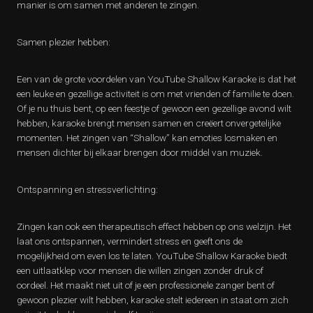
manier is om samen met anderen te zingen.
Samen plezier hebben:
Een van de grote voordelen van YouTube Shallow Karaoke is dat het
een leuke en gezellige activiteit is om met vrienden of familie te doen.
Of je nu thuis bent, op een feestje of gewoon een gezellige avond wilt
hebben, karaoke brengt mensen samen en creëert onvergetelijke
momenten. Het zingen van “Shallow” kan emoties losmaken en
mensen dichter bij elkaar brengen door middel van muziek.
Ontspanning en stressverlichting:
Zingen kan ook een therapeutisch effect hebben op ons welzijn. Het
laat ons ontspannen, vermindert stress en geeft ons de
mogelijkheid om even los te laten. YouTube Shallow Karaoke biedt
een uitlaatklep voor mensen die willen zingen zonder druk of
oordeel. Het maakt niet uit of je een professionele zanger bent of
gewoon plezier wilt hebben, karaoke stelt iedereen in staat om zich