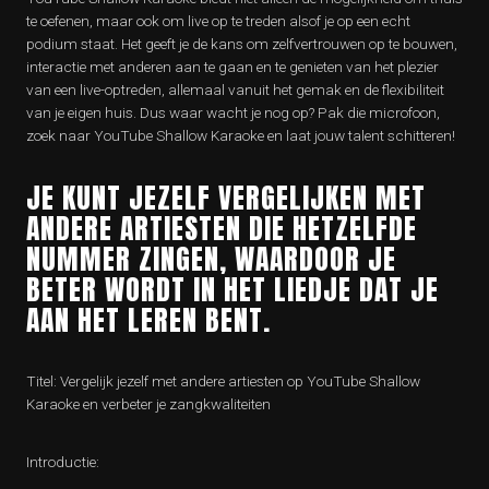
te oefenen, maar ook om live op te treden alsof je op een echt
podium staat. Het geeft je de kans om zelfvertrouwen op te bouwen,
interactie met anderen aan te gaan en te genieten van het plezier
van een live-optreden, allemaal vanuit het gemak en de flexibiliteit
van je eigen huis. Dus waar wacht je nog op? Pak die microfoon,
zoek naar YouTube Shallow Karaoke en laat jouw talent schitteren!
JE KUNT JEZELF VERGELIJKEN MET
ANDERE ARTIESTEN DIE HETZELFDE
NUMMER ZINGEN, WAARDOOR JE
BETER WORDT IN HET LIEDJE DAT JE
AAN HET LEREN BENT.
Titel: Vergelijk jezelf met andere artiesten op YouTube Shallow
Karaoke en verbeter je zangkwaliteiten
Introductie: