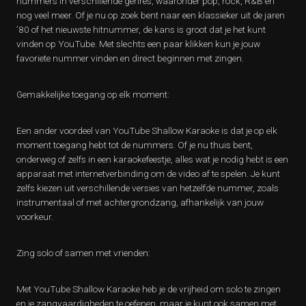
nummers in verschillende genres, waaronder pop, rock, R&B en
nog veel meer. Of je nu op zoek bent naar een klassieker uit de jaren
’80 of het nieuwste hitnummer, de kans is groot dat je het kunt
vinden op YouTube. Met slechts een paar klikken kun je jouw
favoriete nummer vinden en direct beginnen met zingen.
Gemakkelijke toegang op elk moment:
Een ander voordeel van YouTube Shallow Karaoke is dat je op elk
moment toegang hebt tot de nummers. Of je nu thuis bent,
onderweg of zelfs in een karaokefeestje, alles wat je nodig hebt is een
apparaat met internetverbinding om de video af te spelen. Je kunt
zelfs kiezen uit verschillende versies van hetzelfde nummer, zoals
instrumentaal of met achtergrondzang, afhankelijk van jouw
voorkeur.
Zing solo of samen met vrienden:
Met YouTube Shallow Karaoke heb je de vrijheid om solo te zingen
en je zangvaardigheden te oefenen, maar je kunt ook samen met