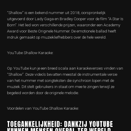
“Shallow” is een bekend nummer uit 2018, oorspronkelijk
uitgevoerd door Lady Gaga en Bradley Cooper voor de film “A Star Is
Born”. Het lied won verschillende prijzen, waaronder een Academy
Award voor Beste Originele Nummer. De emotionele ballad heeft
indruk gemaakt op muziekliefhebbers over de hele wereld.
YouTube Shallow Karaoke:
Op YouTube kun je een breed scala aan karaokeversies vinden van
“Shallow”. Deze video’s bevatten meestal de instrumentale versie
van het nummer met songteksten die synchroon lopen met de
muziek. Dit stelt gebruikers in staat om mee te zingen terwijl ze
begeleid worden door de originele melodie.
Voordelen van YouTube Shallow Karaoke:
TOEGANKELIJKHEID: DANKZIJ YOUTUBE