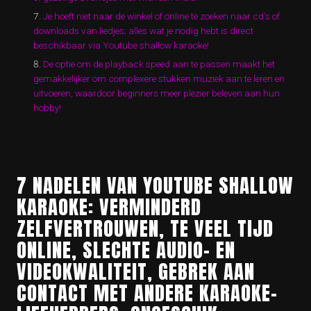
Je hoeft niet naar de winkel of online te zoeken naar cd’s of
downloads van liedjes; alles wat je nodig hebt is direct
beschikbaar via Youtube shallow karaoke!
De optie om de playback speed aan te passen maakt het
gemakkelijker om complexere stukken muziek aan te leren en
uitvoeren, waardoor beginners meer plezier beleven aan hun
hobby!
7 NADELEN VAN YOUTUBE SHALLOW
KARAOKE: VERMINDERD
ZELFVERTROUWEN, TE VEEL TIJD
ONLINE, SLECHTE AUDIO- EN
VIDEOKWALITEIT, GEBREK AAN
CONTACT MET ANDERE KARAOKE-