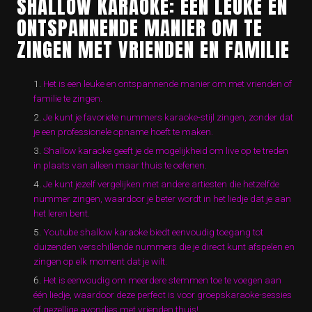
SHALLOW KARAOKE: EEN LEUKE EN
ONTSPANNENDE MANIER OM TE
ZINGEN MET VRIENDEN EN FAMILIE
Het is een leuke en ontspannende manier om met vrienden of
familie te zingen.
Je kunt je favoriete nummers karaoke-stijl zingen, zonder dat
je een professionele opname hoeft te maken.
Shallow karaoke geeft je de mogelijkheid om live op te treden
in plaats van alleen maar thuis te oefenen.
Je kunt jezelf vergelijken met andere artiesten die hetzelfde
nummer zingen, waardoor je beter wordt in het liedje dat je aan
het leren bent.
Youtube shallow karaoke biedt eenvoudig toegang tot
duizenden verschillende nummers die je direct kunt afspelen en
zingen op elk moment dat je wilt.
Het is eenvoudig om meerdere stemmen toe te voegen aan
één liedje, waardoor deze perfect is voor groepskaraoke-sessies
of gezellige avondjes met vrienden thuis!