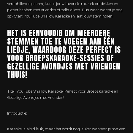
verschillende genres, kun je jouw favoriete muziek ontdekken en
plezier hebben met vrienden of zelfs alleen. Dus waar wacht je nog
op? Start YouTube Shallow Karaoke en laat jouw stem horen!
HET IS EENVOUDIG OM MEERDERE
STEMMEN TOE TE VOEGEN AAN ÉÉN
LIEDJE, WAARDOOR DEZE PERFECT IS
VOOR GROEPSKARAOKE-SESSIES OF
GEZELLIGE AVONDJES MET VRIENDEN
THUIS!
Titel: YouTube Shallow Karaoke: Perfect voor Groepskaraoke en
Gezellige Avondjes met Vrienden!
Introductie:
Karaoke is altijd leuk, maar het wordt nog leuker wanneer je met een