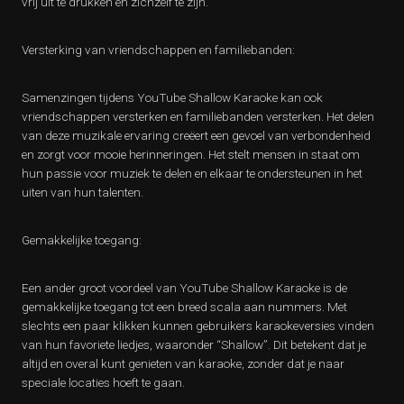
vrij uit te drukken en zichzelf te zijn.
Versterking van vriendschappen en familiebanden:
Samenzingen tijdens YouTube Shallow Karaoke kan ook
vriendschappen versterken en familiebanden versterken. Het delen
van deze muzikale ervaring creëert een gevoel van verbondenheid
en zorgt voor mooie herinneringen. Het stelt mensen in staat om
hun passie voor muziek te delen en elkaar te ondersteunen in het
uiten van hun talenten.
Gemakkelijke toegang:
Een ander groot voordeel van YouTube Shallow Karaoke is de
gemakkelijke toegang tot een breed scala aan nummers. Met
slechts een paar klikken kunnen gebruikers karaokeversies vinden
van hun favoriete liedjes, waaronder “Shallow”. Dit betekent dat je
altijd en overal kunt genieten van karaoke, zonder dat je naar
speciale locaties hoeft te gaan.