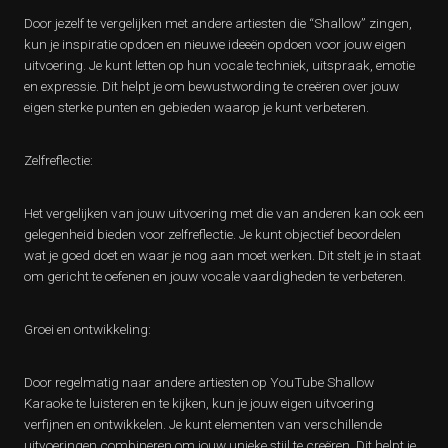
Door jezelf te vergelijken met andere artiesten die “Shallow” zingen,
kun je inspiratie opdoen en nieuwe ideeën opdoen voor jouw eigen
uitvoering. Je kunt letten op hun vocale techniek, uitspraak, emotie
en expressie. Dit helpt je om bewustwording te creëren over jouw
eigen sterke punten en gebieden waarop je kunt verbeteren.
Zelfreflectie:
Het vergelijken van jouw uitvoering met die van anderen kan ook een
gelegenheid bieden voor zelfreflectie. Je kunt objectief beoordelen
wat je goed doet en waar je nog aan moet werken. Dit stelt je in staat
om gericht te oefenen en jouw vocale vaardigheden te verbeteren.
Groei en ontwikkeling:
Door regelmatig naar andere artiesten op YouTube Shallow
Karaoke te luisteren en te kijken, kun je jouw eigen uitvoering
verfijnen en ontwikkelen. Je kunt elementen van verschillende
uitvoeringen combineren om jouw unieke stijl te creëren. Dit helpt je