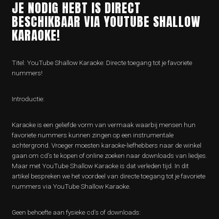
JE NODIG HEBT IS DIRECT
BESCHIKBAAR VIA YOUTUBE SHALLOW
KARAOKE!
Titel: YouTube Shallow Karaoke: Directe toegang tot je favoriete
nummers!
Introductie:
Karaoke is een geliefde vorm van vermaak waarbij mensen hun
favoriete nummers kunnen zingen op een instrumentale
achtergrond. Vroeger moesten karaoke-liefhebbers naar de winkel
gaan om cd’s te kopen of online zoeken naar downloads van liedjes.
Maar met YouTube Shallow Karaoke is dat verleden tijd. In dit
artikel bespreken we het voordeel van directe toegang tot je favoriete
nummers via YouTube Shallow Karaoke.
Geen behoefte aan fysieke cd’s of downloads: