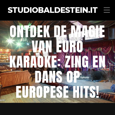
STUDIOBALDESTEIN.IT
ONTDEK DE MAGIE
VAN EURO
KARAOKE: ZING EN
DANS OP
EUROPESE HITS!