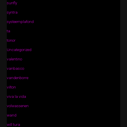
sunfly
syntra
systeemplafond
ta
tonor
Uncategorized
valentino
vanbasco
vandenborre
vilton
viva la vida
volwassenen
wand
will tura