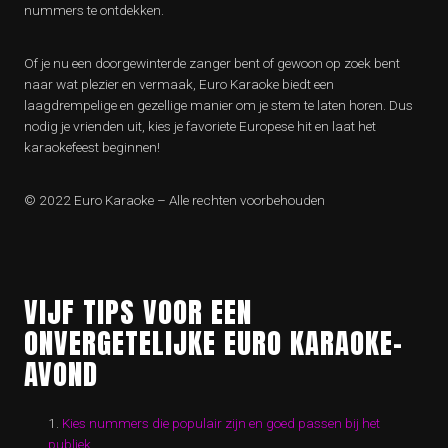
nummers te ontdekken.
Of je nu een doorgewinterde zanger bent of gewoon op zoek bent
naar wat plezier en vermaak, Euro Karaoke biedt een
laagdrempelige en gezellige manier om je stem te laten horen. Dus
nodig je vrienden uit, kies je favoriete Europese hit en laat het
karaokefeest beginnen!
© 2022 Euro Karaoke – Alle rechten voorbehouden
VIJF TIPS VOOR EEN
ONVERGETELIJKE EURO KARAOKE-
AVOND
Kies nummers die populair zijn en goed passen bij het
publiek.