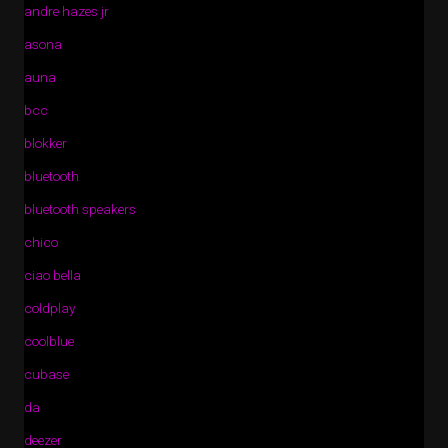
andre hazes jr
asona
auna
bcc
blokker
bluetooth
bluetooth speakers
chico
ciao bella
coldplay
coolblue
cubase
da
deezer