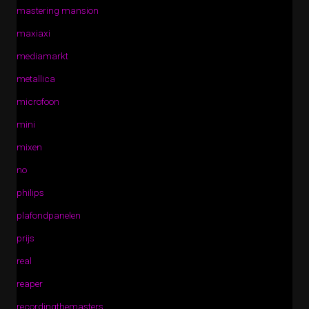
mastering mansion
maxiaxi
mediamarkt
metallica
microfoon
mini
mixen
no
philips
plafondpanelen
prijs
real
reaper
recordingthemasters