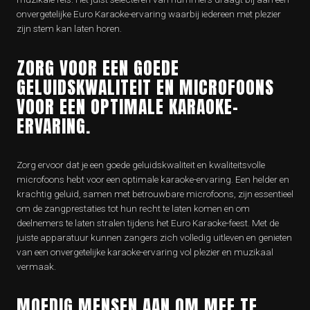
onvergetelijke Euro Karaoke-ervaring waarbij iedereen met plezier
zijn stem kan laten horen.
ZORG VOOR EEN GOEDE
GELUIDSKWALITEIT EN MICROFOONS
VOOR EEN OPTIMALE KARAOKE-
ERVARING.
Zorg ervoor dat je een goede geluidskwaliteit en kwaliteitsvolle
microfoons hebt voor een optimale karaoke-ervaring. Een helder en
krachtig geluid, samen met betrouwbare microfoons, zijn essentieel
om de zangprestaties tot hun recht te laten komen en om
deelnemers te laten stralen tijdens het Euro Karaoke-feest. Met de
juiste apparatuur kunnen zangers zich volledig uitleven en genieten
van een onvergetelijke karaoke-ervaring vol plezier en muzikaal
vermaak.
MOEDIG MENSEN AAN OM MEE TE