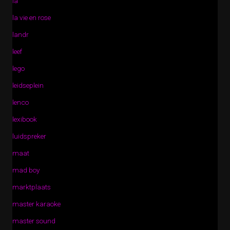
la
la vie en rose
landr
leef
lego
leidseplein
lenco
lexibook
luidspreker
maat
mad boy
marktplaats
master karaoke
master sound