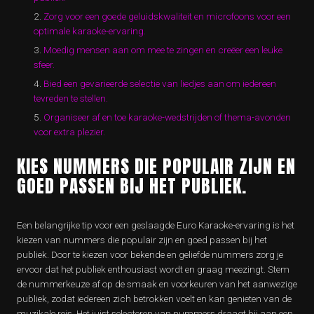
Zorg voor een goede geluidskwaliteit en microfoons voor een
optimale karaoke-ervaring.
Moedig mensen aan om mee te zingen en creëer een leuke
sfeer.
Bied een gevarieerde selectie van liedjes aan om iedereen
tevreden te stellen.
Organiseer af en toe karaoke-wedstrijden of thema-avonden
voor extra plezier.
KIES NUMMERS DIE POPULAIR ZIJN EN
GOED PASSEN BIJ HET PUBLIEK.
Een belangrijke tip voor een geslaagde Euro Karaoke-ervaring is het
kiezen van nummers die populair zijn en goed passen bij het
publiek. Door te kiezen voor bekende en geliefde nummers zorg je
ervoor dat het publiek enthousiast wordt en graag meezingt. Stem
de nummerkeuze af op de smaak en voorkeuren van het aanwezige
publiek, zodat iedereen zich betrokken voelt en kan genieten van de
muzikale reis. Het juist selecteren van nummers draagt bij aan een