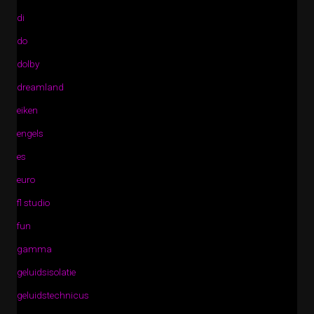
di
do
dolby
dreamland
eiken
engels
es
euro
fl studio
fun
gamma
geluidsisolatie
geluidstechnicus