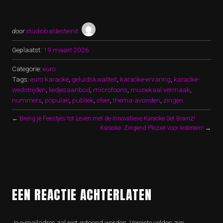
door
studiobaldesteinit
Geplaatst:
19 maart 2026
Categorie:
euro
Tags:
euro karaoke
,
geluidskwaliteit
,
karaoke-ervaring
,
karaoke-
wedstrijden
,
liedjesaanbod
,
microfoons
,
muziekaal vermaak
,
nummers
,
populair
,
publiek
,
sfeer
,
thema-avonden
,
zingen
←
Breng je Feestjes tot Leven met de Innovatieve Karaoke Set Brainz!
Karaoke: Zingend Plezier voor Iedereen!
→
EEN REACTIE ACHTERLATEN
Je e-mailadres zal niet getoond worden.
Vereiste velden zijn