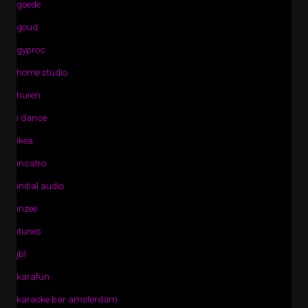
goede
goud
gyproc
home studio
huren
i dance
ikea
incatro
initial audio
inzee
itunes
jbl
karafun
karaoke bar amsterdam