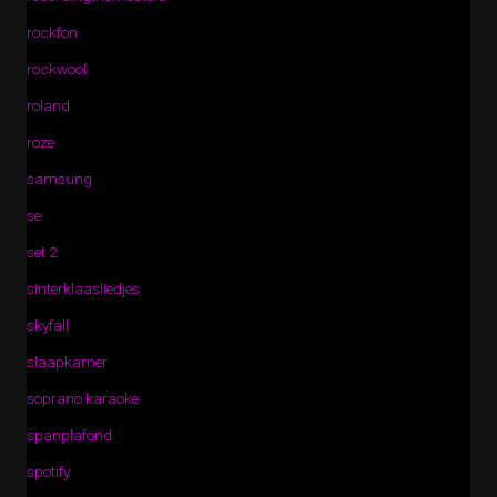
rockfon
rockwool
roland
roze
samsung
se
set 2
sinterklaasliedjes
skyfall
slaapkamer
soprano karaoke
spanplafond
spotify