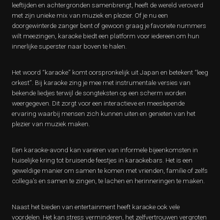
leeftijden en achtergronden samenbrengt, heeft de wereld veroverd
met zijn unieke mix van muziek en plezier. Of je nu een
doorgewinterde zanger bent of gewoon graag je favoriete nummers
wilt meezingen, karaoke biedt een platform voor iedereen om hun
innerlijke superster naar boven te halen.
Het woord “karaoke” komt oorspronkelijk uit Japan en betekent “leeg
orkest”. Bij karaoke zing je mee met instrumentale versies van
bekende liedjes terwijl de songteksten op een scherm worden
weergegeven. Dit zorgt voor een interactieve en meeslepende
ervaring waarbij mensen zich kunnen uiten en genieten van het
plezier van muziek maken.
Een karaoke-avond kan variëren van informele bijeenkomsten in
huiselijke kring tot bruisende feestjes in karaokebars. Het is een
geweldige manier om samen te komen met vrienden, familie of zelfs
collega’s en samen te zingen, te lachen en herinneringen te maken.
Naast het bieden van entertainment heeft karaoke ook vele
voordelen. Het kan stress verminderen, het zelfvertrouwen vergroten