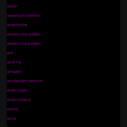
action
akoestisch plafond
akoestische
akoestische isolatie
akoestische panelen
aldi
all of me
amazon
amsterdam centrum
andre hazes
andre hazes jr
asona
auna