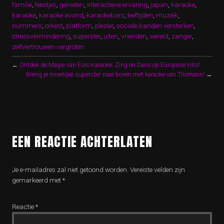
familie
,
feestjes
,
genieten
,
interactieve ervaring
,
japan
,
karaoke
,
ķaraoke
,
karaoke avond
,
karaokebars
,
leeftijden
,
muziek
,
nummers
,
orkest
,
platform
,
plezier
,
sociale banden versterken
,
stressvermindering
,
superster
,
uiten
,
vrienden
,
wereld
,
zanger
,
zelfvertrouwen vergroten
←
Ontdek de Magie van Euro Karaoke: Zing en Dans op Europese Hits!
Breng je innerlijke superster naar boven met karaoke van Thomann!
→
EEN REACTIE ACHTERLATEN
Je e-mailadres zal niet getoond worden.
Vereiste velden zijn
gemarkeerd met
*
Reactie
*