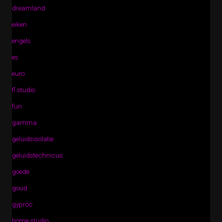
dreamland
eiken
engels
es
euro
fl studio
fun
gamma
geluidsisolatie
geluidstechnicus
goede
goud
gyproc
home studio