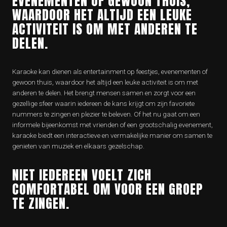
EVENEMENTEN OF GEWOON THUIS,
WAARDOOR HET ALTIJD EEN LEUKE
ACTIVITEIT IS OM MET ANDEREN TE
DELEN.
Karaoke kan dienen als entertainment op feestjes, evenementen of
gewoon thuis, waardoor het altijd een leuke activiteit is om met
anderen te delen. Het brengt mensen samen en zorgt voor een
gezellige sfeer waarin iedereen de kans krijgt om zijn favoriete
nummers te zingen en plezier te beleven. Of het nu gaat om een
informele bijeenkomst met vrienden of een grootschalig evenement,
karaoke biedt een interactieve en vermakelijke manier om samen te
genieten van muziek en elkaars gezelschap.
NIET IEDEREEN VOELT ZICH
COMFORTABEL OM VOOR EEN GROEP
TE ZINGEN.