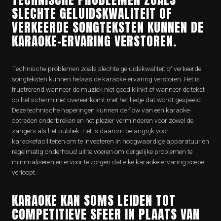
SLECHTE GELUIDSKWALITEIT OF
VERKEERDE SONGTEKSTEN KUNNEN DE
KARAOKE-ERVARING VERSTOREN.
Technische problemen zoals slechte geluidskwaliteit of verkeerde
songteksten kunnen helaas de karaoke-ervaring verstoren. Het is
frustrerend wanneer de muziek niet goed klinkt of wanneer de tekst
op het scherm niet overeenkomt met het liedje dat wordt gespeeld.
Deze technische haperingen kunnen de flow van een karaoke-
optreden onderbreken en het plezier verminderen voor zowel de
zangers als het publiek. Het is daarom belangrijk voor
karaokefaciliteiten om te investeren in hoogwaardige apparatuur en
regelmatig onderhoud uit te voeren om dergelijke problemen te
minimaliseren en ervoor te zorgen dat elke karaoke-ervaring soepel
verloopt.
KARAOKE KAN SOMS LEIDEN TOT
COMPETITIEVE SFEER IN PLAATS VAN