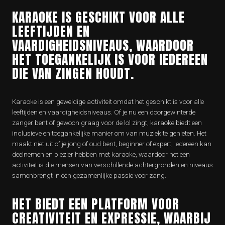
KARAOKE IS GESCHIKT VOOR ALLE
LEEFTIJDEN EN
VAARDIGHEIDSNIVEAUS, WAARDOOR
HET TOEGANKELIJK IS VOOR IEDEREEN
DIE VAN ZINGEN HOUDT.
Karaoke is een geweldige activiteit omdat het geschikt is voor alle
leeftijden en vaardigheidsniveaus. Of je nu een doorgewinterde
zanger bent of gewoon graag voor de lol zingt, karaoke biedt een
inclusieve en toegankelijke manier om van muziek te genieten. Het
maakt niet uit of je jong of oud bent, beginner of expert, iedereen kan
deelnemen en plezier hebben met karaoke, waardoor het een
activiteit is die mensen van verschillende achtergronden en niveaus
samenbrengt in één gezamenlijke passie voor zang.
HET BIEDT EEN PLATFORM VOOR
CREATIVITEIT EN EXPRESSIE, WAARBIJ