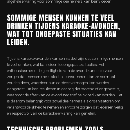
algehele ervaring voor sommige deelnemers kan beïnvloeden.
SOMMIGE MENSEN KUNNEN TE VEEL
DRINKEN TIJDENS KARAOKE-AVONDEN,
WAT TOT ONGEPASTE SITUATIES KAN
LEIDEN.
Tijdens karaoke-avonden kan een nadeel zijn dat sommige mensen
te veel drinken, wat kan leiden tot ongepaste situaties. Het
enthousiasme en de gezelligheid van de avond kunnen ervoor
zorgen dat mensen meer alcohol consumeren dan ze normaal
zouden doen, waardoor hun oordeelsvermogen kan worden
aangetast. Dit kan resulteren in gedrag dat storend of ongepast is,
waardoor de sfeer van de avond negatief beïnvloed kan worden. Het
is daarom belangrijk voor zowel deelnemers als organisatoren om
verantwoordelijkheid te nemen en ervoor te zorgen dat iedereen veilig
en respectvol van de karaoke-ervaring kan genieten.
TECHNISCHE PROBLEMEN ZOALS