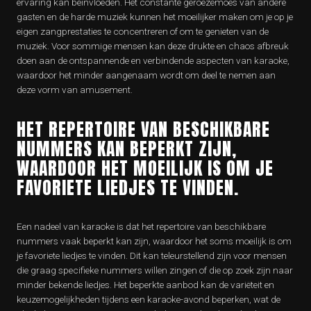
ervaring kan beïnvloeden. Het constante geroezemoes van andere
gasten en de harde muziek kunnen het moeilijker maken om je op je
eigen zangprestaties te concentreren of om te genieten van de
muziek. Voor sommige mensen kan deze drukte en chaos afbreuk
doen aan de ontspannende en verbindende aspecten van karaoke,
waardoor het minder aangenaam wordt om deel te nemen aan
deze vorm van amusement.
HET REPERTOIRE VAN BESCHIKBARE
NUMMERS KAN BEPERKT ZIJN,
WAARDOOR HET MOEILIJK IS OM JE
FAVORIETE LIEDJES TE VINDEN.
Een nadeel van karaoke is dat het repertoire van beschikbare
nummers vaak beperkt kan zijn, waardoor het soms moeilijk is om
je favoriete liedjes te vinden. Dit kan teleurstellend zijn voor mensen
die graag specifieke nummers willen zingen of die op zoek zijn naar
minder bekende liedjes. Het beperkte aanbod kan de variëteit en
keuzemogelijkheden tijdens een karaoke-avond beperken, wat de