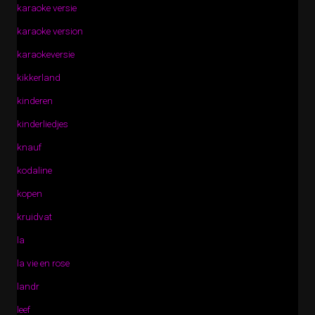
karaoke versie
karaoke version
karaokeversie
kikkerland
kinderen
kinderliedjes
knauf
kodaline
kopen
kruidvat
la
la vie en rose
landr
leef