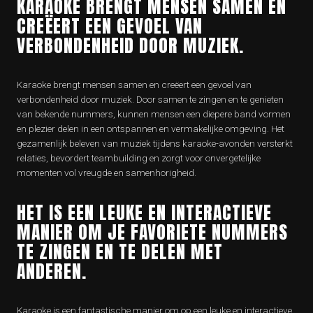
KARAOKE BRENGT MENSEN SAMEN EN
CREËERT EEN GEVOEL VAN
VERBONDENHEID DOOR MUZIEK.
Karaoke brengt mensen samen en creëert een gevoel van
verbondenheid door muziek. Door samen te zingen en te genieten
van bekende nummers, kunnen mensen een diepere band vormen
en plezier delen in een ontspannen en vermakelijke omgeving. Het
gezamenlijk beleven van muziek tijdens karaoke-avonden versterkt
relaties, bevordert teambuilding en zorgt voor onvergetelijke
momenten vol vreugde en samenhorigheid.
HET IS EEN LEUKE EN INTERACTIEVE
MANIER OM JE FAVORIETE NUMMERS
TE ZINGEN EN TE DELEN MET
ANDEREN.
Karaoke is een fantastische manier om op een leuke en interactieve