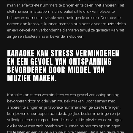
manier je favoriete nummers te zingen en te delen met anderen. Het
stelt mensen in staat om zich creatief uit te drukken, plezier te
hebben en samen muzikale herinneringen te creëren. Door deel te
nemen aan karaoke, kunnen mensen hun passie voor muziek delen
en een gevoel van verbondenheid ervaren terwijl ze genieten van het
zingen en luisteren naar bekende melodieën.
KARAOKE KAN STRESS VERMINDEREN
EN EEN GEVOEL VAN ONTSPANNING
BEVORDEREN DOOR MIDDEL VAN
MUZIEK MAKEN.
Karaoke kan stress verminderen en een gevoel van ontspanning
bevorderen door middel van muziek maken. Door samen met
anderen te zingen en je favoriete nummers ten gehore te brengen,
kun je even ontsnappen aan de dagelijkse beslommeringen en je
volledig laten meeslepen door de muziek. Het plezier en de vreugde
die karaoke met zich meebrengt, kunnen helpen om spanningen
los te laten en een gevoel van welzijn te creëren. Het is een geweldige