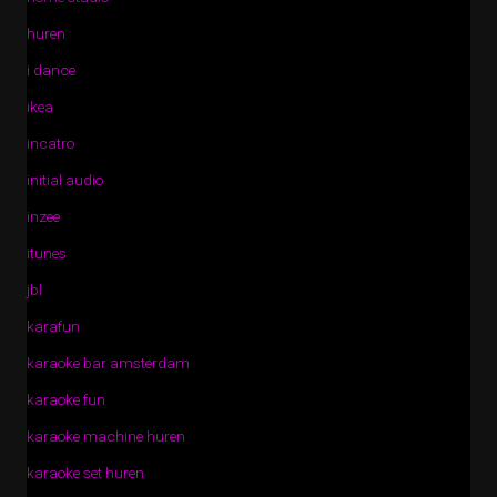
huren
i dance
ikea
incatro
initial audio
inzee
itunes
jbl
karafun
karaoke bar amsterdam
karaoke fun
karaoke machine huren
karaoke set huren