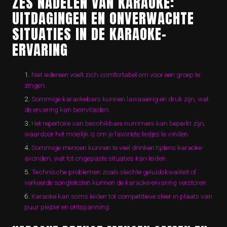
ZES NADELEN VAN KARAOKE:
UITDAGINGEN EN ONVERWACHTE
SITUATIES IN DE KARAOKE-
ERVARING
Niet iedereen voelt zich comfortabel om voor een groep te
zingen.
Sommige karaokebars kunnen lawaaierig en druk zijn, wat
de ervaring kan beïnvloeden.
Het repertoire van beschikbare nummers kan beperkt zijn,
waardoor het moeilijk is om je favoriete liedjes te vinden.
Sommige mensen kunnen te veel drinken tijdens karaoke-
avonden, wat tot ongepaste situaties kan leiden.
Technische problemen zoals slechte geluidskwaliteit of
verkeerde songteksten kunnen de karaoke-ervaring verstoren.
Karaoke kan soms leiden tot competitieve sfeer in plaats van
puur plezier en ontspanning.