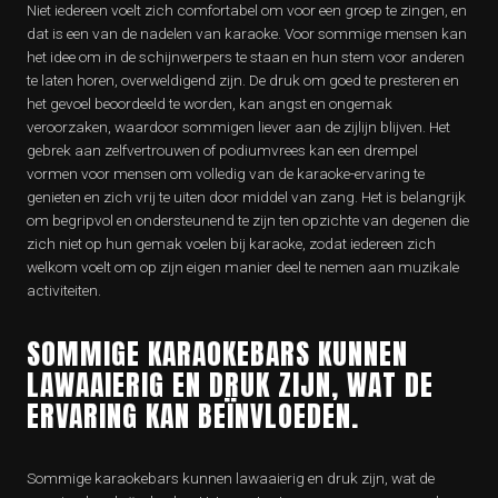
Niet iedereen voelt zich comfortabel om voor een groep te zingen, en
dat is een van de nadelen van karaoke. Voor sommige mensen kan
het idee om in de schijnwerpers te staan en hun stem voor anderen
te laten horen, overweldigend zijn. De druk om goed te presteren en
het gevoel beoordeeld te worden, kan angst en ongemak
veroorzaken, waardoor sommigen liever aan de zijlijn blijven. Het
gebrek aan zelfvertrouwen of podiumvrees kan een drempel
vormen voor mensen om volledig van de karaoke-ervaring te
genieten en zich vrij te uiten door middel van zang. Het is belangrijk
om begripvol en ondersteunend te zijn ten opzichte van degenen die
zich niet op hun gemak voelen bij karaoke, zodat iedereen zich
welkom voelt om op zijn eigen manier deel te nemen aan muzikale
activiteiten.
SOMMIGE KARAOKEBARS KUNNEN
LAWAAIERIG EN DRUK ZIJN, WAT DE
ERVARING KAN BEÏNVLOEDEN.
Sommige karaokebars kunnen lawaaierig en druk zijn, wat de