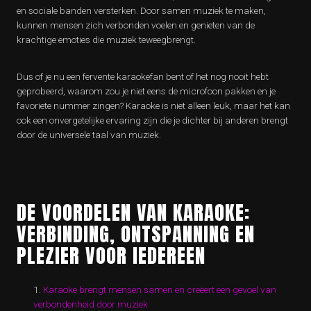
en sociale banden versterken. Door samen muziek te maken,
kunnen mensen zich verbonden voelen en genieten van de
krachtige emoties die muziek teweegbrengt.
Dus of je nu een fervente karaokefan bent of het nog nooit hebt
geprobeerd, waarom zou je niet eens de microfoon pakken en je
favoriete nummer zingen? Karaoke is niet alleen leuk, maar het kan
ook een onvergetelijke ervaring zijn die je dichter bij anderen brengt
door de universele taal van muziek.
DE VOORDELEN VAN KARAOKE:
VERBINDING, ONTSPANNING EN
PLEZIER VOOR IEDEREEN
Karaoke brengt mensen samen en creëert een gevoel van
verbondenheid door muziek.