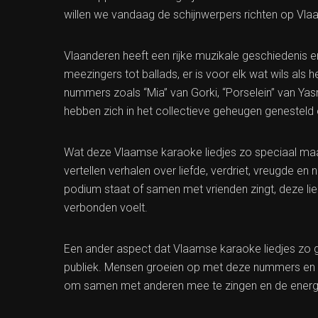
willen we vandaag de schijnwerpers richten op Vla
Vlaanderen heeft een rijke muzikale geschiedenis e
meezingers tot ballads, er is voor elk wat wils als
nummers zoals “Mia” van Gorki, “Porselein” van Y
hebben zich in het collectieve geheugen genesteld en
Wat deze Vlaamse karaoke liedjes zo speciaal maak
vertellen verhalen over liefde, verdriet, vreugde en 
podium staat of samen met vrienden zingt, deze lie
verbonden voelt.
Een ander aspect dat Vlaamse karaoke liedjes zo ge
publiek. Mensen groeien op met deze nummers en k
om samen met anderen mee te zingen en de energie