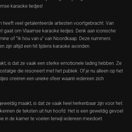
amse karaoke liedjes!
n heeft veel getalenteerde artiesten voortgebracht. Van
 het gaat om Vlaamse karaoke liedjes. Denk aan iconische
asmine of “Ik hou van u” van Noordkaap. Deze nummers
 zijn altijd een hit tijdens karaoke avonden.
t, is dat ze vaak een sterke emotionele lading hebben. Ze
nostalgie die resoneert met het publiek. Of je nu alleen op het
djes creëren een unieke sfeer waarin iedereen zich
weldig maakt, is dat ze vaak heel herkenbaar zijn voor het
ennen de teksten uit hun hoofd. Het is een geweldig gevoel
 in de kamer te voelen terwijl iedereen meedoet.