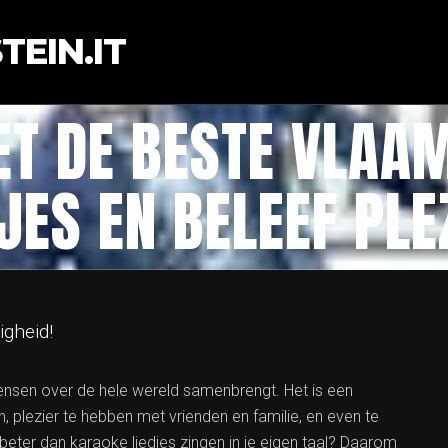
EIN.IT
ET DE BESTE VLAA
JES EN BELEEF PLE
igheid!
nsen over de hele wereld samenbrengt. Het is een
n, plezier te hebben met vrienden en familie, en even te
 beter dan karaoke liedjes zingen in je eigen taal? Daarom