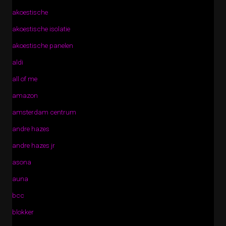
akoestische
akoestische isolatie
akoestische panelen
aldi
all of me
amazon
amsterdam centrum
andre hazes
andre hazes jr
asona
auna
bcc
blokker