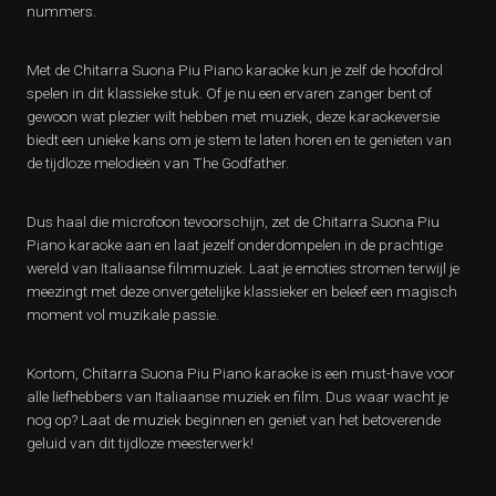
nummers.
Met de Chitarra Suona Piu Piano karaoke kun je zelf de hoofdrol
spelen in dit klassieke stuk. Of je nu een ervaren zanger bent of
gewoon wat plezier wilt hebben met muziek, deze karaokeversie
biedt een unieke kans om je stem te laten horen en te genieten van
de tijdloze melodieën van The Godfather.
Dus haal die microfoon tevoorschijn, zet de Chitarra Suona Piu
Piano karaoke aan en laat jezelf onderdompelen in de prachtige
wereld van Italiaanse filmmuziek. Laat je emoties stromen terwijl je
meezingt met deze onvergetelijke klassieker en beleef een magisch
moment vol muzikale passie.
Kortom, Chitarra Suona Piu Piano karaoke is een must-have voor
alle liefhebbers van Italiaanse muziek en film. Dus waar wacht je
nog op? Laat de muziek beginnen en geniet van het betoverende
geluid van dit tijdloze meesterwerk!