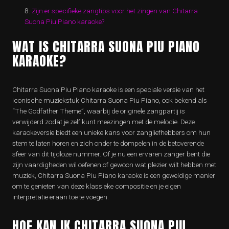
Zijn er specifieke zangtips voor het zingen van Chitarra
Suona Piu Piano karaoke?
WAT IS CHITARRA SUONA PIU PIANO
KARAOKE?
Chitarra Suona Piu Piano karaoke is een speciale versie van het
iconische muziekstuk Chitarra Suona Piu Piano, ook bekend als
“The Godfather Theme”, waarbij de originele zangpartij is
verwijderd zodat je zelf kunt meezingen met de melodie. Deze
karaokeversie biedt een unieke kans voor zangliefhebbers om hun
stem te laten horen en zich onder te dompelen in de betoverende
sfeer van dit tijdloze nummer. Of je nu een ervaren zanger bent die
zijn vaardigheden wil oefenen of gewoon wat plezier wilt hebben met
muziek, Chitarra Suona Piu Piano karaoke is een geweldige manier
om te genieten van deze klassieke compositie en je eigen
interpretatie eraan toe te voegen.
HOE KAN IK CHITARRA SUONA PIU