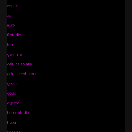
engels
es
euro
fl studio
fun
gamma
geluidsisolatie
geluidstechnicus
goede
goud
gyproc
home studio
huren