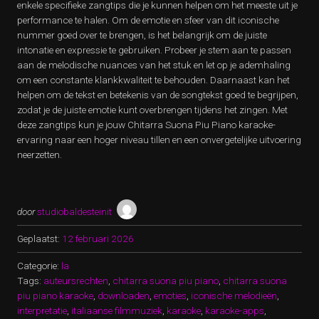
enkele specifieke zangtips die je kunnen helpen om het meeste uit je
performance te halen. Om de emotie en sfeer van dit iconische
nummer goed over te brengen, is het belangrijk om de juiste
intonatie en expressie te gebruiken. Probeer je stem aan te passen
aan de melodische nuances van het stuk en let op je ademhaling
om een constante klankkwaliteit te behouden. Daarnaast kan het
helpen om de tekst en betekenis van de songtekst goed te begrijpen,
zodat je de juiste emotie kunt overbrengen tijdens het zingen. Met
deze zangtips kun je jouw Chitarra Suona Piu Piano karaoke-
ervaring naar een hoger niveau tillen en een onvergetelijke uitvoering
neerzetten.
door
studiobaldesteinit
Geplaatst:
12 februari 2026
Categorie:
la
Tags:
auteursrechten
,
chitarra suona piu piano
,
chitarra suona
piu piano karaoke
,
downloaden
,
emoties
,
iconische melodieën
,
interpretatie
,
italiaanse filmmuziek
,
karaoke
,
karaoke-apps
,