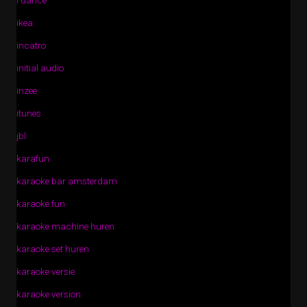
i dance
ikea
incatro
initial audio
inzee
itunes
jbl
karafun
karaoke bar amsterdam
karaoke fun
karaoke machine huren
karaoke set huren
karaoke versie
karaoke version