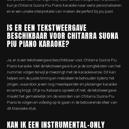
kun je Chitarra Suona Piu Piano karaoke naar wens personaliseren
en er een unieke interpretatie van maken die perfect bij jou past.
IS ER EEN TEKSTWEERGAVE
BESCHIKBAAR VOOR CHITARRA SUONA
PIU PIANO KARAOKE?
Ja, er is een tekstweergave beschikbaar voor Chitarra Suona Piu
Piano karaoke. Met de tekstweergave kun je de songteksten van het
nummer volgen terwijl je meezingt met de karaokeversie. Dit kan
helpen om de juiste timing en melodieën te behouden tijdens het
zingen, waardoor je een nog meeslepender en plezieriger karaoke-
ervaring krijgt. Of je nu Italiaans spreekt of niet, de tekstweergave
maakt het gemakkelijk om de woorden van Chitarra Suona Piu
Piano te volgen en volledig op te gaan in de betoverende sfeer van
dit klassieke stuk.
KAN IK EEN INSTRUMENTAL-ONLY