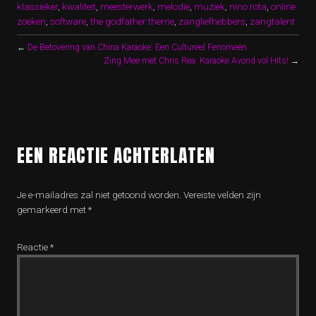
klassieker
,
kwaliteit
,
meesterwerk
,
melodie
,
muziek
,
nino rota
,
online
zoeken
,
software
,
the godfather theme
,
zangliefhebbers
,
zangtalent
←
De Betovering van China Karaoke: Een Cultureel Fenomeen
Zing Mee met Chris Rea: Karaoke Avond vol Hits!
→
EEN REACTIE ACHTERLATEN
Je e-mailadres zal niet getoond worden.
Vereiste velden zijn
gemarkeerd met
*
Reactie
*