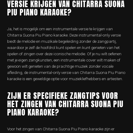
VERSIE KRIJGEN VAN CHITARRA SUONA
PIU PIANO KARAOKE?
Ja, het is mogelijk om een instrumentale versie te krijgen van
Chitarra Suona Piu Piano karaoke. Deze instrumental-only versie
biedt de melodie en muzikale begeleiding zonder de zangpartij,
waardoor je zelf de hoofdrol kunt spelen en kunt genieten van het
spelen of zingen over deze iconische melodie. Of je nu wilt oefenen
met je eigen zangkunsten, een instrumentale cover wilt maken of
gewoon wilt genieten van de prachtige muziek zonder vocale
afleiding, de instrumental-only versie van Chitarra Suona Piu Piano
karaoke is een geweldige optie voor muziekliefhebbers en artiesten.
ZIJN ER SPECIFIEKE ZANGTIPS VOOR
HET ZINGEN VAN CHITARRA SUONA PIU
PIANO KARAOKE?
Voor het zingen van Chitarra Suona Piu Piano karaoke zijn er