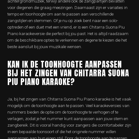
achtergrondmuziek, terwijl andere ook de zangpartijen bevatten
voor diegenen die graag meezingen. Daarnaast zijn er variaties in
tempo en toonhoogte om aan te passen aan verschillende
zangstijlen en stemmen. Of je nu op zoek bent naar een solo-
optreden of een duet met een vriend, er is een Chitarra Suona Piu
Piano karaokeversie die perfect bij jou past. Het is altijd raadzaam
om de beschikbare opties te verkennen en degene te kiezen die het
beste aansluit bij jouw muzikale wensen.
KAN IK DE TOONHOOGTE AANPASSEN
BIJ HET ZINGEN VAN CHITARRA SUONA
PIU PIANO KARAOKE?
Ja, bij het zingen van Chitarra Suona Piu Piano karaoke is het vaak
mogelijk om de toonhoogte aan te passen. Veel karaokeversies van
nummers bieden de optie om de toonhoogte te verhogen of te
verlagen, zodat je het nummer kunt aanpassen aan jouw stem en
zangbereik. Dit is vooral handig voor zangers die comfortabeler zijn
in een bepaalde toonsoort of die het originele nummer willen
aanpassen aan hun eigen stijl. Door de toonhoogte aan te passen,