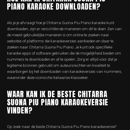
PIANO KARAOKE DOWNLOADEN?
Als je je afvraagt hoe je Chitarra Suona Piu Piano karaoke kunt
downloaden, zijn er verschillende manieren om dit te doen. Een van
de meest gebruikelijke manieren is om online te zoeken naar
websites of platforms die karaokeversies aanbieden en daar te
zoeken naar Chitarra Suona Piu Piano. Je kunt ook specifieke
karaoke-apps of software gebruiken die de mogelijkheid bieden om
nummers te downloaden en af te spelen. Zorg er altijd voor dat je
legitieme bronnen gebruikt om auteursrechten en kwaliteit te
waarborgen bij het downloaden van karaokeversies van nummers,
waaronder deze iconische Italiaanse klassieker.
WAAR KAN IK DE BESTE CHITARRA
SUONA PIU PIANO KARAOKEVERSIE
VINDEN?
Op zoek naar de beste Chitarra Suona Piu Piano karaokeversie?