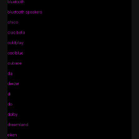
bluetooth
bluetooth speakers
chico
ciao bella
coldplay
coolblue
cubase
da
deezer
di
do
dolby
dreamland
eiken