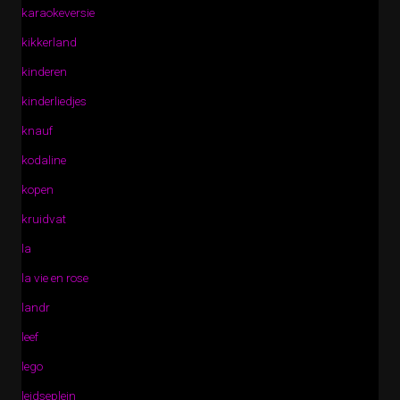
karaokeversie
kikkerland
kinderen
kinderliedjes
knauf
kodaline
kopen
kruidvat
la
la vie en rose
landr
leef
lego
leidseplein